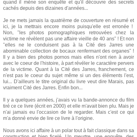
quand il mène son enquête et qu'il découvre des secrets
cachés depuis des dizaines d'années...
Je ne mets jamais la quatrième de couverture en résumé et
ici, je la mettrais encore moins puisqu'elle est erronée !
Non, "les photos pornographiques retrouvées chez la
victime ne révèlent pas une affaire vieille de 40 ans" ! Et non
"elles ne le conduisent pas à la Cité des Jarres une
abominable collection de bocaux renfermant des organes" !
Il y a bien des photos pornos mais elles n'ont rien à avoir
avec le coeur de l'histoire, à part révéler le caractère pervers
de la victime. Quant à la Cité des Jarres, franchement, ce
n'est pas le coeur du sujet même si un des éléments l'est,
lui... D'ailleurs le titre original du livre veut dire Marais, pas
vraiment Cité des Jarres. Enfin bon...
Il y a quelques années, j'avais vu la bande-annonce du film
tiré ce ce livre (écrit en 2000) et elle m'avait bien plu. Mais je
n'ai jamais eu l'occasion de le regarder. Mais c'est ce qui
m'a donné envie de lire ce livre à l'origine.
Nous avons ici affaire à un polar tout à fait classique dans sa
construction et bien ficelé. Un meurtre, une enquête, des