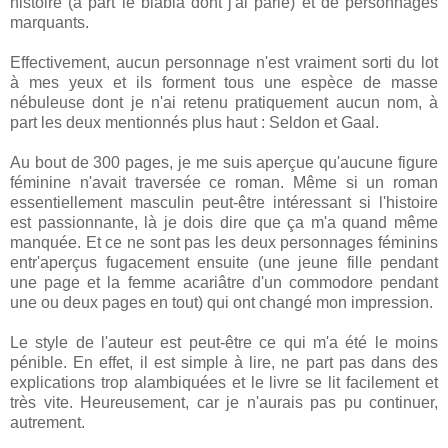
histoire (à part le blabla dont j'ai parlé) et de personnages
marquants.
Effectivement, aucun personnage n'est vraiment sorti du lot
à mes yeux et ils forment tous une espèce de masse
nébuleuse dont je n'ai retenu pratiquement aucun nom, à
part les deux mentionnés plus haut : Seldon et Gaal.
Au bout de 300 pages, je me suis aperçue qu'aucune figure
féminine n'avait traversée ce roman. Même si un roman
essentiellement masculin peut-être intéressant si l'histoire
est passionnante, là je dois dire que ça m'a quand même
manquée. Et ce ne sont pas les deux personnages féminins
entr'aperçus fugacement ensuite (une jeune fille pendant
une page et la femme acariâtre d'un commodore pendant
une ou deux pages en tout) qui ont changé mon impression.
Le style de l'auteur est peut-être ce qui m'a été le moins
pénible. En effet, il est simple à lire, ne part pas dans des
explications trop alambiquées et le livre se lit facilement et
très vite. Heureusement, car je n'aurais pas pu continuer,
autrement.