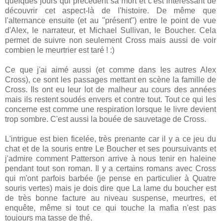
quelques jours qui précèdent sa mort et c'est intéressant de
découvrir cet aspect-là de l'histoire. De même que
l'alternance ensuite (et au "présent") entre le point de vue
d'Alex, le narrateur, et Michael Sullivan, le Boucher. Cela
permet de suivre non seulement Cross mais aussi de voir
combien le meurtrier est taré ! :)
Ce que j'ai aimé aussi (et comme dans les autres Alex
Cross), ce sont les passages mettant en scène la famille de
Cross. Ils ont eu leur lot de malheur au cours des années
mais ils restent soudés envers et contre tout. Tout ce qui les
concerne est comme une respiration lorsque le livre devient
trop sombre. C'est aussi la bouée de sauvetage de Cross.
L'intrigue est bien ficelée, très prenante car il y a ce jeu du
chat et de la souris entre Le Boucher et ses poursuivants et
j'admire comment Patterson arrive à nous tenir en haleine
pendant tout son roman. Il y a certains romans avec Cross
qui m'ont parfois barbée (je pense en particulier à Quatre
souris vertes) mais je dois dire que La lame du boucher est
de très bonne facture au niveau suspense, meurtres, et
enquête, même si tout ce qui touche la mafia n'est pas
toujours ma tasse de thé.