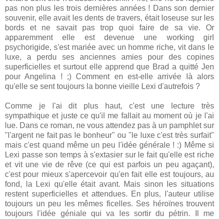
pas non plus les trois dernières années ! Dans son dernier
souvenir, elle avait les dents de travers, était loseuse sur les
bords et ne savait pas trop quoi faire de sa vie. Or
apparemment elle est devenue une working girl
psychorigide, s'est mariée avec un homme riche, vit dans le
luxe, a perdu ses anciennes amies pour des copines
superficielles et surtout elle apprend que Brad a quitté Jen
pour Angelina ! ;) Comment en est-elle arrivée là alors
qu'elle se sent toujours la bonne vieille Lexi d'autrefois ?
Comme je l'ai dit plus haut, c'est une lecture très
sympathique et juste ce qu'il me fallait au moment où je l'ai
lue. Dans ce roman, ne vous attendez pas à un pamphlet sur
"l'argent ne fait pas le bonheur" ou "le luxe c'est très surfait"
mais c'est quand même un peu l'idée générale ! :) Même si
Lexi passe son temps à s'extasier sur le fait qu'elle est riche
et vit une vie de rêve (ce qui est parfois un peu agaçant),
c'est pour mieux s'apercevoir qu'en fait elle est toujours, au
fond, la Lexi qu'elle était avant. Mais sinon les situations
restent superficielles et attendues. En plus, l'auteur utilise
toujours un peu les mêmes ficelles. Ses héroïnes trouvent
toujours l'idée géniale qui va les sortir du pétrin. Il me