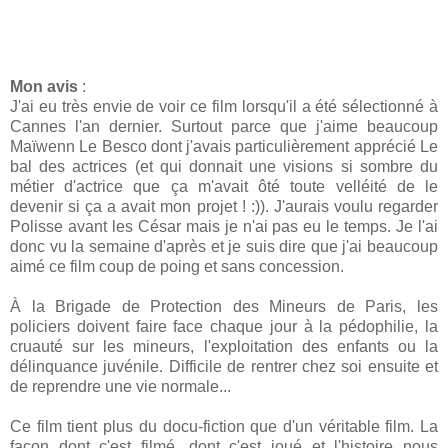
Mon avis
:
J'ai eu très envie de voir ce film lorsqu'il a été sélectionné à
Cannes l'an dernier. Surtout parce que j'aime beaucoup
Maïwenn Le Besco dont j'avais particulièrement apprécié Le
bal des actrices (et qui donnait une visions si sombre du
métier d'actrice que ça m'avait ôté toute velléité de le
devenir si ça a avait mon projet ! :)). J'aurais voulu regarder
Polisse avant les César mais je n'ai pas eu le temps. Je l'ai
donc vu la semaine d'après et je suis dire que j'ai beaucoup
aimé ce film coup de poing et sans concession.
À la Brigade de Protection des Mineurs de Paris, les
policiers doivent faire face chaque jour à la pédophilie, la
cruauté sur les mineurs, l'exploitation des enfants ou la
délinquance juvénile. Difficile de rentrer chez soi ensuite et
de reprendre une vie normale...
Ce film tient plus du docu-fiction que d'un véritable film. La
façon dont c'est filmé, dont c'est joué et l'histoire nous