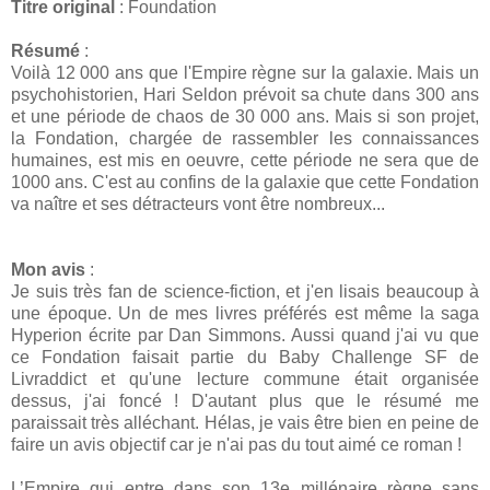
Titre original
: Foundation
Résumé
:
Voilà 12 000 ans que l'Empire règne sur la galaxie. Mais un
psychohistorien, Hari Seldon prévoit sa chute dans 300 ans
et une période de chaos de 30 000 ans. Mais si son projet,
la Fondation, chargée de rassembler les connaissances
humaines, est mis en oeuvre, cette période ne sera que de
1000 ans. C'est au confins de la galaxie que cette Fondation
va naître et ses détracteurs vont être nombreux...
Mon avis
:
Je suis très fan de science-fiction, et j'en lisais beaucoup à
une époque. Un de mes livres préférés est même la saga
Hyperion écrite par Dan Simmons. Aussi quand j'ai vu que
ce Fondation faisait partie du Baby Challenge SF de
Livraddict et qu'une lecture commune était organisée
dessus, j'ai foncé ! D'autant plus que le résumé me
paraissait très alléchant. Hélas, je vais être bien en peine de
faire un avis objectif car je n'ai pas du tout aimé ce roman !
L’Empire qui entre dans son 13e millénaire règne sans