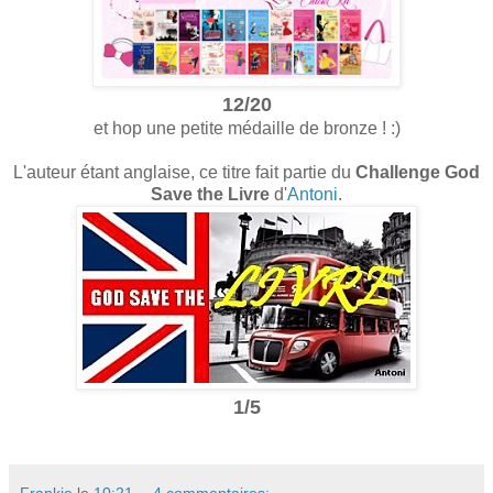
12/20
et hop une petite médaille de bronze ! :)
L'auteur étant anglaise, ce titre fait partie du
Challenge God
Save the Livre
d'
Antoni
.
1/5
Frankie
le
10:21
4 commentaires: