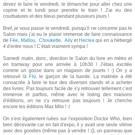
devez le faire le vendredi, le dimanche pour aller chez une
copine et le lundi pour prendre le train ! J'ai eu des
courbatures et des bleus pendant plusieurs jours !
Bref, je vous passe le vendredi, puisqu'il ne concerne pas le
Salon mais j'ai eu le plaisir immense de faire connaissance
de
Fée
,
Mallou
,
Choukette
,
Aily
et
Heclea
qui en a hébergé
4 d'entre nous ! C'était vraiment sympa !
Samedi matin, donc, direction le Salon du livre en métro et
en tramway pour une arrivée à 10h30 ! J'étais excitée
comme un gosse dans un magasin de jouets ! :) On y a
retrouvé là
Flo
, le garçon de la bande. La matinée a été
consacrée à faire le tour des diverses stands et a acheter
des livres. Pas toujours facile de s'y retrouver tellement c'est
immense et parfois, même avec le listing des maisons
d'éditions, on ne s'y retrouve pas toujours ! Je cherche
encore les éditions Max Milo ! :/
On s'est également ruées sur l'exposition Doctor Who, bien
bien décevante car en fait d'expo, il y avait une seule vitrine
avec des goodies (même pas à vendre ! :(), un panneau que