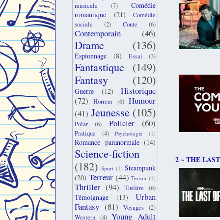
Comédie
musicale
(7)
romantique
(21)
Comédie
sociale
(2)
Conte
(6)
Contemporain
(46)
Drame
(136)
Espionnage
(8)
Essai
(3)
Fantastique
(149)
Fantasy
(120)
Historique
Guerre
(12)
(72)
Humour
Horreur
(6)
Jeunesse
(105)
(41)
Policier
(60)
Polar
(6)
Pratique
(4)
Psychologie
(1)
Romance paranormale
(14)
Science-fiction
2 ~ THE LAS
(182)
Steampunk
Sport
(1)
Terreur
(44)
(20)
Terroir
(1)
Thriller
(94)
Théâtre
(6)
Urban
Témoignage
(13)
Fantasy
(81)
Voyages
(2)
Young Adult
Western
(4)