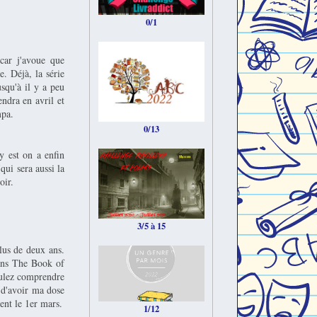
0/1
car j'avoue que
e. Déjà, la série
squ'à il y a peu
endra en avril et
mpa.
0/13
y est on a enfin
qui sera aussi la
oir.
3/5 à 15
lus de deux ans.
dans The Book of
oulez comprendre
t d'avoir ma dose
ent le 1er mars.
1/12