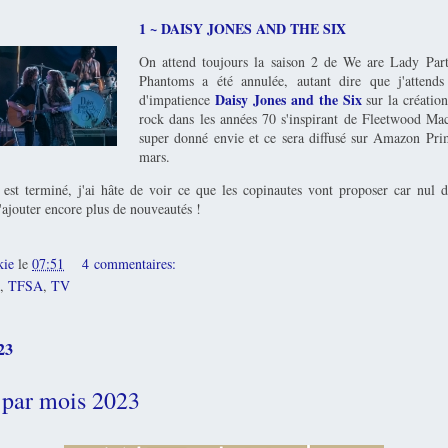
1 ~ DAISY JONES AND THE SIX
On attend toujours la saison 2 de We are Lady Part
Phantoms a été annulée, autant dire que j'attend
Daisy Jones and the Six
d'impatience
sur la créatio
rock dans les années 70 s'inspirant de Fleetwood Mac
super donné envie et ce sera diffusé sur Amazon Pri
mars.
st terminé, j'ai hâte de voir ce que les copinautes vont proposer car nul
'ajouter encore plus de nouveautés !
kie
le
07:51
4 commentaires:
,
TFSA
,
TV
23
 par mois 2023