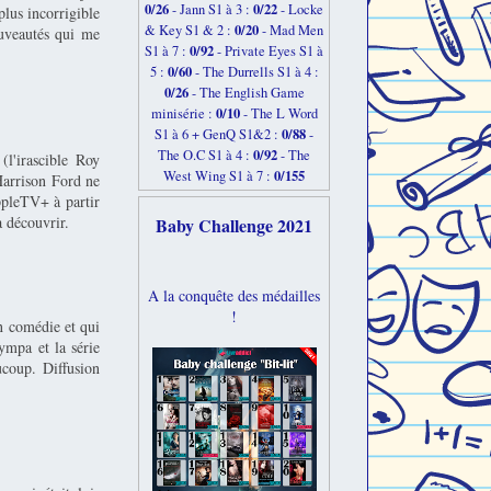
0/26
0/22
-
Jann S1 à 3 :
- Locke
plus incorrigible
0/20
& Key S1 & 2 :
- Mad Men
ouveautés qui me
0/92
S1 à 7 :
- Private Eyes S1 à
0/60
5 :
- The Durrells S1 à 4 :
0/26
- The English Game
0/10
minisérie :
- The L Word
0/88
S1 à 6 + GenQ S1&2 :
-
0/92
The O.C S1 à 4 :
- The
(l'irascible Roy
0/155
West Wing S1 à 7 :
Harrison Ford ne
ppleTV+ à partir
a découvrir.
Baby Challenge 2021
A la conquête des médailles
!
n comédie et qui
ympa et la série
ucoup. Diffusion