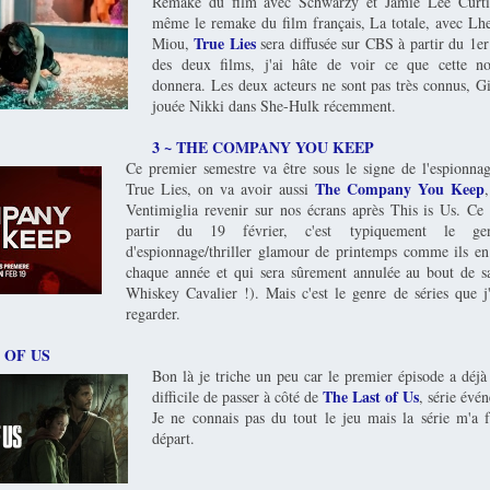
Remake du film avec Schwarzy et Jamie Lee Curtis,
même le remake du film français, La totale, avec Lh
True Lies
Miou,
sera diffusée sur CBS à partir du 1er
des deux films, j'ai hâte de voir ce que cette n
donnera. Les deux acteurs ne sont pas très connus, 
jouée Nikki dans She-Hulk récemment.
3 ~ THE COMPANY YOU KEEP
Ce premier semestre va être sous le signe de l'espionna
The Company You Keep
True Lies, on va avoir aussi
Ventimiglia revenir sur nos écrans après This is Us. C
partir du 19 février, c'est typiquement le ge
d'espionnage/thriller glamour de printemps comme ils en
chaque année et qui sera sûrement annulée au bout de s
Whiskey Cavalier !). Mais c'est le genre de séries que j
regarder.
T OF US
Bon là je triche un peu car le premier épisode a déjà 
The Last of Us
difficile de passer à côté de
, série év
Je ne connais pas du tout le jeu mais la série m'a f
départ.