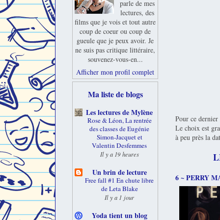
parle de mes
lectures, des
films que je vois et tout autre
coup de coeur ou coup de
gueule que je peux avoir. Je
ne suis pas critique littéraire,
souvenez-vous-en...
Afficher mon profil complet
Ma liste de blogs
Les lectures de Mylène
Pour ce dernier
Rose & Léon, La rentrée
Le choix est gra
des classes de Eugénie
à peu près la da
Simon-Jacquet et
Valentin Desfemmes
Il y a 19 heures
L
Un brin de lecture
6 ~ PERRY 
Free fall #1 En chute libre
de Leta Blake
Il y a 1 jour
Yoda tient un blog