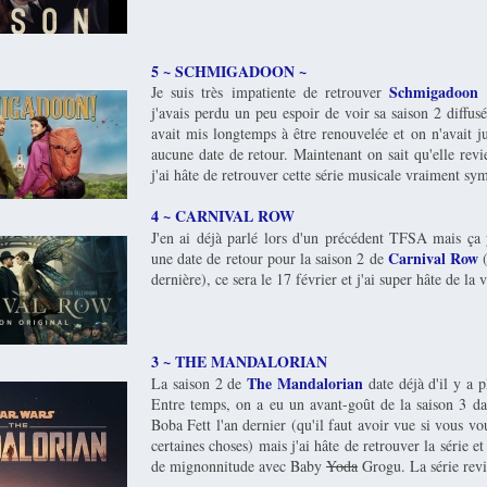
5 ~ SCHMIGADOON ~
Schmigadoon
Je suis très impatiente de retrouver
j'avais perdu un peu espoir de voir sa saison 2 diffusé
avait mis longtemps à être renouvelée et on n'avait ju
aucune date de retour. Maintenant on sait qu'elle revi
j'ai hâte de retrouver cette série musicale vraiment sy
4 ~ CARNIVAL ROW
J'en ai déjà parlé lors d'un précédent TFSA mais ça 
Carnival Row
une date de retour pour la saison 2 de
(
dernière), ce sera le 17 février et j'ai super hâte de la v
3 ~ THE MANDALORIAN
The Mandalorian
La saison 2 de
date déjà d'il y a p
Entre temps, on a eu un avant-goût de la saison 3 
Boba Fett l'an dernier (qu'il faut avoir vue si vous v
certaines choses) mais j'ai hâte de retrouver la série e
de mignonnitude avec Baby
Yoda
Grogu. La série revi