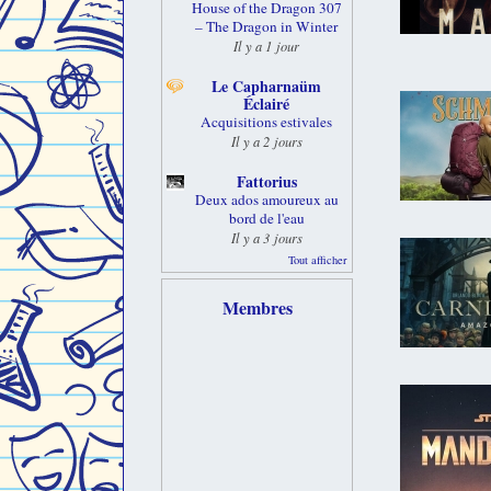
House of the Dragon 307
– The Dragon in Winter
Il y a 1 jour
Le Capharnaüm
Éclairé
Acquisitions estivales
Il y a 2 jours
Fattorius
Deux ados amoureux au
bord de l'eau
Il y a 3 jours
Tout afficher
Membres