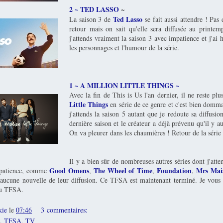
2 ~ TED LASSO
~
Ted Lasso
La saison 3 de
se fait aussi attendre ! Pas 
retour mais on sait qu'elle sera diffusée au printem
j'attends vraiment la saison 3 avec impatience et j'ai 
les personnages et l'humour de la série.
1 ~ A MILLION LITTLE THINGS ~
Avec la fin de This is Us l'an dernier, il ne reste pl
Little Things
en série de ce genre et c'est bien domma
j'attends la saison 5 autant que je redoute sa diffusio
dernière saison et le créateur a déjà prévenu qu'il y a
On va pleurer dans les chaumières ! Retour de la série l
Il y a bien sûr de nombreuses autres séries dont j'atte
Good Omens
The Wheel of Time
Foundation
Mrs Mai
mpatience, comme
,
,
,
ucune nouvelle de leur diffusion. Ce TFSA est maintenant terminé. Je vous 
au TFSA.
kie
le
07:46
3 commentaires:
,
TFSA
,
TV