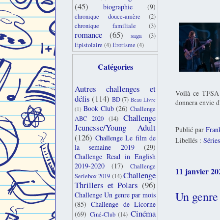
(45)
biographie
(9)
chronique douce-amère
(2)
chronique familiale
(3)
romance
(65)
saga
(3)
Épistolaire
(4)
Érotisme
(4)
Catégories
Autres challenges et
Voilà ce TFSA e
défis
(114)
BD
(7)
Beau Livre
donnera envie d
Book Club
(26)
Challenge
(1)
Challenge
ABC 2020
(14)
Jeunesse/Young Adult
Publié par
Fran
(126)
Challenge Le film de
Libellés :
Séries
la semaine 2019
(29)
Challenge Read in English
2019-2020
(17)
Challenge
11 janvier 20
Challenge
Seriebox 2019
(14)
Thrillers et Polars
(96)
Un genre
Challenge Un genre par mois
(85)
Challenge de Licorne
Cinéma
(69)
Ciné-Club
(14)