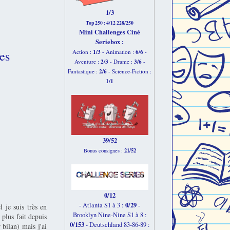
1/3
Top 250 : 4/12 228/250
Mini Challenges Ciné
Seriebox :
1/3
6
/6
Action :
- Animation :
-
es
2
/3
3
/6
Aventure :
- Drame :
-
2
/6
Fantastique :
- Science-Fiction :
1
/1
39/52
21/52
Bonus consignes :
0/12
0/29
- Atlanta S1 à 3 :
-
l je suis très en
Brooklyn Nine-Nine S1 à 8 :
 plus fait depuis
0/153
-
Deutschland 83-86-89 :
bilan) mais j'ai