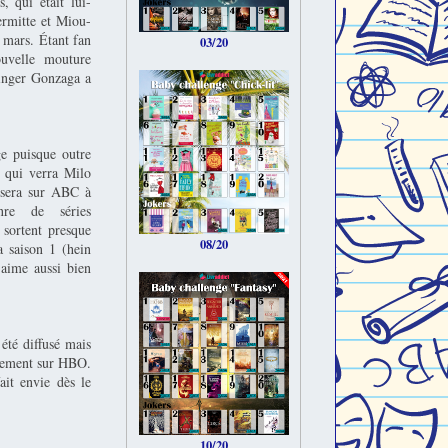
 qui était lui-
ermitte et Miou-
 mars. Étant fan
03/20
ouvelle mouture
Ginger Gonzaga a
ge puisque outre
, qui verra Milo
e sera sur ABC à
nre de séries
 sortent presque
08/20
a saison 1 (hein
'aime aussi bien
été diffusé mais
énement sur HBO.
ait envie dès le
10/20