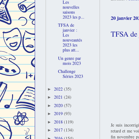
Les
nouvelles
saisons
2023 les p...
20 janvier 20
TFSA de
janvier :
TFSA de j
Les
nouveautés
2023 les
plus att...
Un genre par
mois 2023
Challenge
Séries 2023
2022
(35)
►
2021
(24)
►
2020
(57)
►
2019
(93)
►
2018
(119)
►
Je suis incorrig
2017
(134)
►
retard et me voi
fin novembre pa
2016
(154)
►