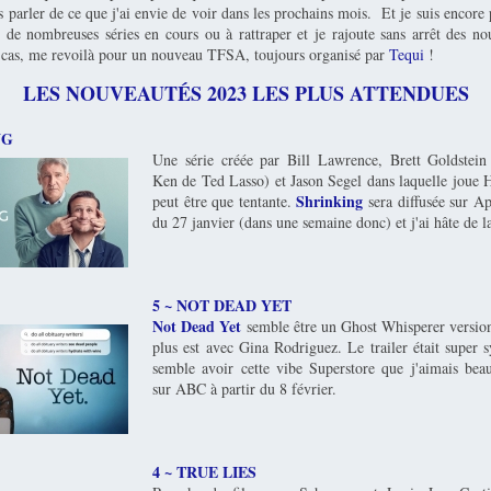
 parler de ce que j'ai envie de voir dans les prochains mois. Et je suis encore 
rs de nombreuses séries en cours ou à rattraper et je rajoute sans arrêt des n
t cas, me revoilà pour un nouveau TFSA, toujours organisé par
Tequi
!
LES NOUVEAUTÉS 2023 LES PLUS ATTENDUES
NG
Une série créée par Bill Lawrence, Brett Goldstein 
Ken de Ted Lasso) et Jason Segel dans laquelle joue 
Shrinking
peut être que tentante.
sera diffusée sur A
du 27 janvier (dans une semaine donc) et j'ai hâte de l
5 ~ NOT DEAD YET
Not Dead Yet
semble être un Ghost Whisperer versio
plus est avec Gina Rodriguez. Le trailer était super s
semble avoir cette vibe Superstore que j'aimais bea
sur ABC à partir du 8 février.
4 ~ TRUE LIES