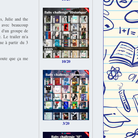
s, Julie and the
s avec beaucoup
n d'un groupe de
. Le trailer m'a
me à partir du 3
 doute que ça me
10/20
3/20