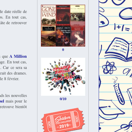
de date réelle de
ps. En tout cas,
hâte de retrouver
0
A Million
us que
ge. En tout cas,
n. Car ce sera sa
urait des drames.
e 8 février.
nds les nouvelles
0/10
sel
mais pour le
retrouve bientôt