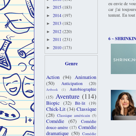
eu envie de vous
2015
(183)
►
car j'ai toujou
tentent. En tou
2014
(197)
►
2013
(182)
►
2012
(220)
►
6 ~ SHRINKI
2011
(231)
►
2010
(173)
►
Genre
Action
(94)
Animation
(50)
Anticipation
(20)
Autobiographie
Artbook
(1)
Aventure
(114)
(15)
Biopic
(32)
Bit-lit
(19)
Chick-Lit
(34)
Classique
(28)
Classique américain
(5)
Comédie
(67)
Comédie
Comédie
douce-amère
(17)
dramatique
(50)
Comédie