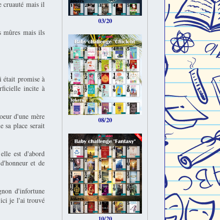
e cruauté mais il
03/20
s mûres mais ils
i était promise à
ficielle incite à
coeur d'une mère
08/20
e sa place serait
elle est d'abord
 d'honneur et de
non d'infortune
ci je l'ai trouvé
10/20