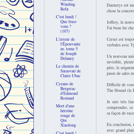
Winding
Daenerys est mo
Refn
chose la concer
C'est lundi !
Que lisez-
Joffrey, le nouv
vous ?
J'ai beau lui ch
(107)
Cersei est toujo
L'erreur de
l'Épouvante
verbales avec T
ur, tome 5
de Joseph
Un nouveau méch
Delaney
invisible, pleut
Le chemin de
père, le seigneu
Sarasvati de
passe de sales 
Claire Ubac
Cyrano de
Difficile de vou
Bergerac
The Hound (le L
d'Edmond
Rostand
Je suis très fa
Mort d'une
comprendre, ce q
héroïne
sa façon de raco
rouge de
Qiu
En conclusion, u
Xiaolong
avec grand plais
C'est lundi !