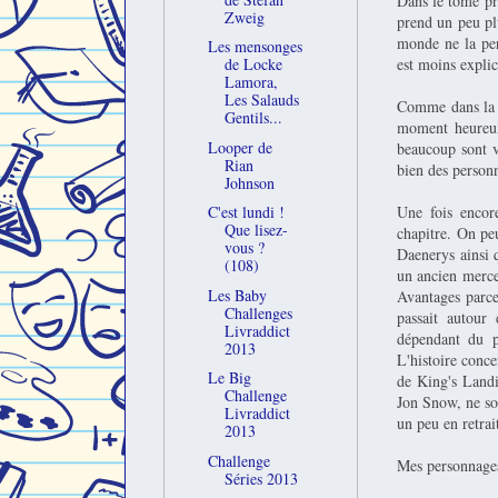
Dans le tome pré
Zweig
prend un peu pl
monde ne la per
Les mensonges
est moins explici
de Locke
Lamora,
Les Salauds
Comme dans la pr
Gentils...
moment heureux
Looper de
beaucoup sont v
Rian
bien des personn
Johnson
Une fois encore
C'est lundi !
Que lisez-
chapitre. On pe
vous ?
Daenerys ainsi 
(108)
un ancien merce
Les Baby
Avantages parce
Challenges
passait autour
Livraddict
dépendant du p
2013
L'histoire conc
Le Big
de King's Land
Challenge
Jon Snow, ne son
Livraddict
un peu en retrai
2013
Challenge
Mes personnage
Séries 2013