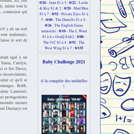
ésente. Ici, elle
0/26
0/22
-
Jann S1 à 3 :
- Locke
de, même tout le
0/20
& Key S1 & 2 :
- Mad Men
s, connexion qui
0/92
S1 à 7 :
- Private Eyes S1 à
0/60
5 :
- The Durrells S1 à 4 :
0/26
- The English Game
'il y ait un seul
0/10
minisérie :
- The L Word
 sont malmenés,
0/88
S1 à 6 + GenQ S1&2 :
-
aisse le sort de
0/92
The O.C S1 à 4 :
- The
0/155
West Wing S1 à 7 :
 étant égal à un
Baby Challenge 2021
 Sansa, Catelyn,
s) et Ser Davos,
s inconvénients.
aimé ce qu'il se
A la conquête des médailles
sonnages. Robb,
!
aime Lannister.
es protagonistes
 moindre mesure
Seul Daenarys est