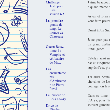
J'aime beaucoup 
Challenge
Juste pour
a quand même d
Lire,
session 6 !
Aryan et Bran s
La première
vont faire preu
goutte de
sang, Le
Quant à Jon Snow
monde de
Chasseuse
Je ne peux pas m
...
un grand destin 
Queen Betsy,
l'indulgence.
tome 1 :
Vampire et
Catelyn aussi m
célibataire
de Ma...
bat et s'inquièt
auprès d'eux plu
Les
enchanteme
J'ai aussi beau
nts
d'Ambreme
chevalier de Lo
r de Pierre
courage, on la s
Pevel
Le Passeur de
Dans ce tome, 
Lois Lowry
d'Arya, pour l'i
souvent grinche
Drive de
Nicolas