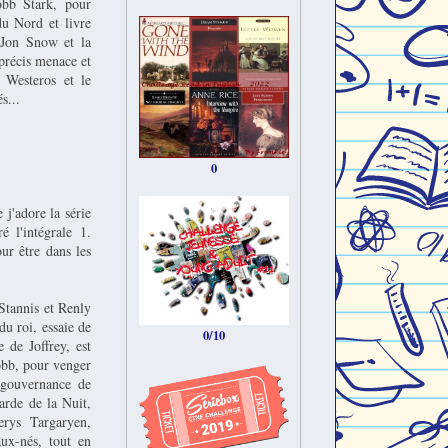
obb Stark, pour
u Nord et livre
 Jon Snow et la
précis menace et
 Westeros et le
s...
0
j'adore la série
 l'intégrale 1.
our être dans les
 Stannis et Renly
du roi, essaie de
0/10
 de Joffrey, est
Robb, pour venger
 gouvernance de
arde de la Nuit,
erys Targaryen,
ux-nés, tout en