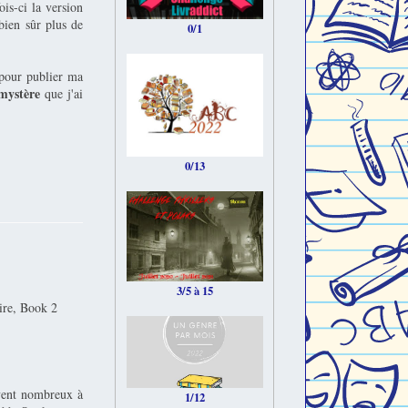
fois-ci la version
 bien sûr plus de
0/1
pour publier ma
 mystère
que j'ai
0/13
3/5 à 15
ire, Book 2
uvent nombreux à
1/12