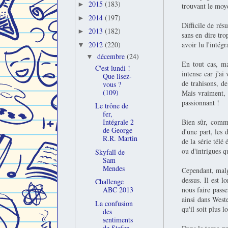
2015
(183)
►
trouvant le moye
2014
(197)
►
Difficile de rés
2013
(182)
►
sans en dire tro
avoir lu l'intégr
2012
(220)
▼
décembre
(24)
▼
En tout cas, mal
C'est lundi !
intense car j'ai
Que lisez-
de trahisons, d
vous ?
(109)
Mais vraiment, 
passionnant !
Le trône de
fer,
Bien sûr, comme
Intégrale 2
de George
d'une part, les 
R.R. Martin
de la série télé 
ou d'intrigues qu
Skyfall de
Sam
Mendes
Cependant, malgr
dessus. Il est l
Challenge
nous faire pass
ABC 2013
ainsi dans West
La confusion
qu'il soit plus l
des
sentiments
de Stefan