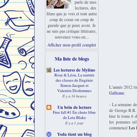
parle de mes
lectures, des
films que je vois et tout autre
coup de coeur ou coup de
gueule que je peux avoir. Je
ne suis pas critique littéraire,
souvenez-vous-en...
Afficher mon profil complet
Ma liste de blogs
Les lectures de Mylène
Rose & Léon, La rentrée
des classes de Eugénie
Simon-Jacquet et
L'année 2012 tir
Valentin Desfemmes
Galleane
.
Il y a 14 heures
- La semaine der
Un brin de lecture
de George R.R. M
Free fall #1 En chute libre
hier le tome 6
de Leta Blake
les pommes tell
Il y a 1 jour
Les 
commencé
Yoda tient un blog