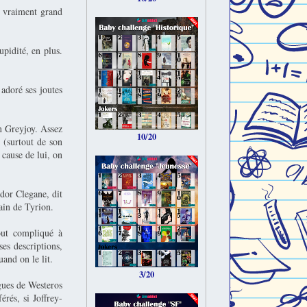
s vraiment grand
upidité, en plus.
 adoré ses joutes
n Greyjoy. Assez
10/20
s (surtout de son
 cause de lui, on
ndor Clegane, dit
ain de Tyrion.
tout compliqué à
ses descriptions,
uand on le lit.
3/20
igues de Westeros
érés, si Joffrey-