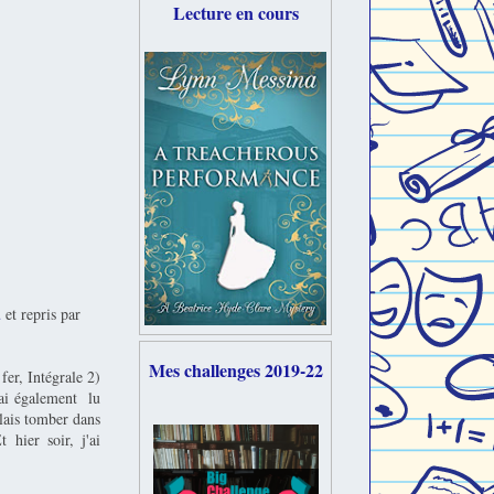
Lecture en cours
u
et repris par
Mes challenges 2019-22
er, Intégrale 2)
J'ai également lu
lais tomber dans
 hier soir, j'ai