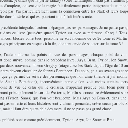
cédent, je disais que la partie fantasy (voire fantastique) n'était pas vraiment pr
us d'ampleur, on sent que la magie fait finalement partie intégrante de ce mon
çoit pas. J'ai particulièrement aimé la connexion entre les Stark et leurs loup
te dans la série et qui est pourtant tout à fait intéressante.
écédente intégrale, l'auteur n'épargne pas ses personnages. Je ne pense pas qu
 dans ce livre (peut-être quand Tyrion est avec sa maîtresse, Shae) ! Tous
aincus, blessés voire tués, personne ne sort indemne de ce 2e tome et Martin l
ages principaux en suspens à la fin, donnant envie de se jeter sur le tome 3 !
, l'auteur alterne les points de vue des personnages, chaque point de vue
ut donc suivre, comme dans le précédent livre, Arya, Bran, Tyrion, Jon Snow,
que deux nouveaux, Theon Greyjoy (otage chez les Stark depuis l'âge de 10 an
naire devenu chevalier de Stannis Baratheon. Du coup, ça a ses avantages et se
 que ça permet de suivre des personnages que l'on aime (même si j'ai moins 
 de Stannis Baratheon), inconvénients parce qu'on voit moins certains per
oint de vue de celui qui le croisera, n'apparaît presque pas. Idem pour J
ernant principalement le sort de Westeros, Martin se concentre évidemment sur s
ing (Tyrion, Sansa) que l'on voit beaucoup. Mais Arya ou Bran et, dans une
t pas en reste et leurs histoires sont vraiment prenantes, crève-coeur parfois. 
t, mais il faut dire qu'au-delà des mers, il ne se passe pas grand chose.
s préférés sont comme précédemment, Tyrion, Arya, Jon Snow et Bran.