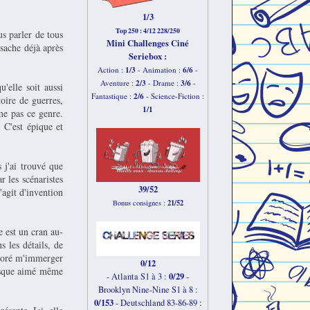
1/3
Top 250 : 4/12 228/250
us parler de tous
Mini Challenges Ciné
 sache déjà après
Seriebox :
1/3
6
/6
Action :
- Animation :
-
2
/3
3
/6
Aventure :
- Drame :
-
u'elle soit aussi
2
/6
Fantastique :
- Science-Fiction :
toire de guerres,
1
/1
me pas ce genre.
 C'est épique et
 j'ai trouvé que
r les scénaristes
39/52
s'agit d'invention
21/52
Bonus consignes :
e est un cran au-
s les détails, de
adoré m'immerger
0/12
resque aimé même
0/29
- Atlanta S1 à 3 :
-
Brooklyn Nine-Nine S1 à 8 :
0/153
-
Deutschland 83-86-89 :