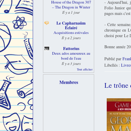
- Aujourd'hui, 
House of the Dragon 307
– The Dragon in Winter
Folio Junior qui
Il y a 1 jour
pages mais c'es
Le Capharnaüm
- Cette semaine,
Éclairé
chronique en LC
Acquisitions estivales
choisi pour Le D
Il y a 2 jours
Bonne année 201
Fattorius
Deux ados amoureux au
bord de l'eau
Publié par
Fran
Il y a 3 jours
Libellés :
Livre
Tout afficher
Membres
Le trône 