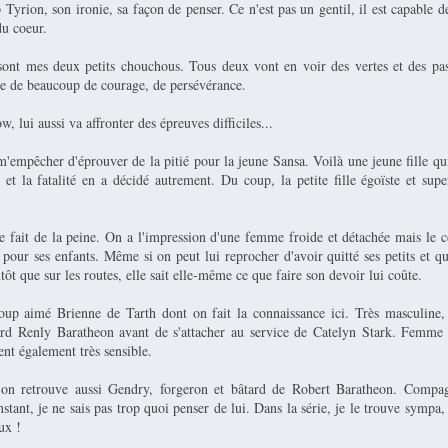
Tyrion, son ironie, sa façon de penser. Ce n'est pas un gentil, il est capable d
u coeur.
ont mes deux petits chouchous. Tous deux vont en voir des vertes et des pa
ve de beaucoup de courage, de persévérance.
, lui aussi va affronter des épreuves difficiles...
'empêcher d'éprouver de la pitié pour la jeune Sansa. Voilà une jeune fille qu
et la fatalité en a décidé autrement. Du coup, la petite fille égoïste et super
e fait de la peine. On a l'impression d'une femme froide et détachée mais le 
e pour ses enfants. Même si on peut lui reprocher d'avoir quitté ses petits et qu
tôt que sur les routes, elle sait elle-même ce que faire son devoir lui coûte.
coup aimé Brienne de Tarth dont on fait la connaissance ici. Très masculine, 
rd Renly Baratheon avant de s'attacher au service de Catelyn Stark. Femme
ent également très sensible.
on retrouve aussi Gendry, forgeron et bâtard de Robert Baratheon. Compag
nstant, je ne sais pas trop quoi penser de lui. Dans la série, je le trouve sympa, i
ux !