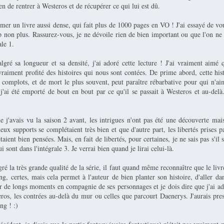
n de rentrer à Westeros et de récupérer ce qui lui est dû.
umer un livre aussi dense, qui fait plus de 1000 pages en VO ! J'ai essayé de vo
p non plus. Rassurez-vous, je ne dévoile rien de bien important ou que l'on ne
ale 1.
gré sa longueur et sa densité, j'ai adoré cette lecture ! J'ai vraiment aimé q
 vraiment profité des histoires qui nous sont contées. De prime abord, cette his
e complots, et de mort le plus souvent, peut paraître rébarbative pour qui n'ai
j'ai été emporté de bout en bout par ce qu'il se passait à Westeros et au-delà.
 j'avais vu la saison 2 avant, les intrigues n'ont pas été une découverte mais
deux supports se complétaient très bien et que d'autre part, les libertés prises pa
étaient bien pensées. Mais, en fait de libertés, pour certaines, je ne sais pas s'il 
i sont dans l'intégrale 3. Je verrai bien quand je lirai celui-là.
é la très grande qualité de la série, il faut quand même reconnaître que le livr
ong, certes, mais cela permet à l'auteur de bien planter son histoire, d'aller dan
er de longs moments en compagnie de ses personnages et je dois dire que j'ai 
eros, les contrées au-delà du mur ou celles que parcourt Daenerys. J'aurais p
ong ! :)