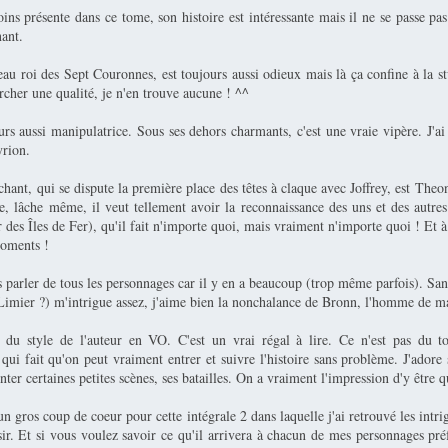
ins présente dans ce tome, son histoire est intéressante mais il ne se passe pa
nant.
eau roi des Sept Couronnes, est toujours aussi odieux mais là ça confine à la st
ercher une qualité, je n'en trouve aucune ! ^^
urs aussi manipulatrice. Sous ses dehors charmants, c'est une vraie vipère. J'ai
yrion.
ant, qui se dispute la première place des têtes à claque avec Joffrey, est Theo
re, lâche même, il veut tellement avoir la reconnaissance des uns et des autre
r des Îles de Fer), qu'il fait n'importe quoi, mais vraiment n'importe quoi ! Et à
moments !
s parler de tous les personnages car il y en a beaucoup (trop même parfois). Sa
imier ?) m'intrigue assez, j'aime bien la nonchalance de Bronn, l'homme de m
n du style de l'auteur en VO. C'est un vrai régal à lire. Ce n'est pas du 
ui fait qu'on peut vraiment entrer et suivre l'histoire sans problème. J'adore 
nter certaines petites scènes, ses batailles. On a vraiment l'impression d'y être q
n gros coup de coeur pour cette intégrale 2 dans laquelle j'ai retrouvé les intr
ir. Et si vous voulez savoir ce qu'il arrivera à chacun de mes personnages préf