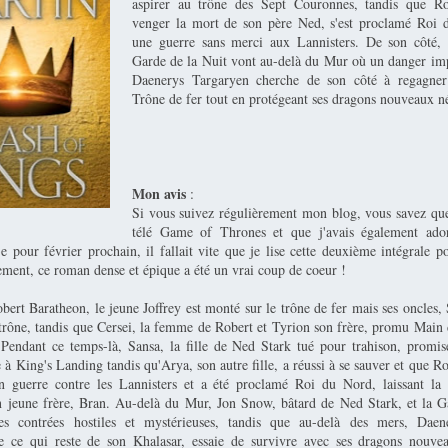
aspirer au trône des Sept Couronnes, tandis que R
venger la mort de son père Ned, s'est proclamé Roi d
une guerre sans merci aux Lannisters. De son côté,
Garde de la Nuit vont au-delà du Mur où un danger im
Daenerys Targaryen cherche de son côté à regagner
Trône de fer tout en protégeant ses dragons nouveaux né
Mon avis
:
Si vous suivez régulièrement mon blog, vous savez que 
télé Game of Thrones et que j'avais également adoré
e pour février prochain, il fallait vite que je lise cette deuxième intégrale p
ement, ce roman dense et épique a été un vrai coup de coeur !
ert Baratheon, le jeune Joffrey est monté sur le trône de fer mais ses oncles,
 trône, tandis que Cersei, la femme de Robert et Tyrion son frère, promu Main 
 Pendant ce temps-là, Sansa, la fille de Ned Stark tué pour trahison, promise
 à King's Landing tandis qu'Arya, son autre fille, a réussi à se sauver et que 
en guerre contre les Lannisters et a été proclamé Roi du Nord, laissant la
n jeune frère, Bran. Au-delà du Mur, Jon Snow, bâtard de Ned Stark, et la G
es contrées hostiles et mystérieuses, tandis que au-delà des mers, Daen
 ce qui reste de son Khalasar, essaie de survivre avec ses dragons nouvea