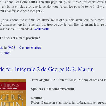
Les Deux Tours
je lis donc
. J'en suis page 30, ça se lit bien, j'ai choisi cette 
 est écrite en plus gros que la version que j'avais lue pour le tome 1. Il y a
t plus confortable pour mes yeux.
Les Deux Tours
 je vais donc lire et finir
que je dois avoir terminé samedi 
le livre
 dimanche. Après, je ne sais pas trop ce que je vais lire, sûrement
estination... Finlande d'
Evertkhorus
.
3 à tous et à lundi prochain !
kie
le
09:23
9 commentaires:
s
,
Lundi
de fer, Intégrale 2 de George R.R. Martin
Titre original
: A Clash of Kings, A Song of Ice and F
Spoilers sur le tome précédent
Résumé
:
Robert Baratheon étant mort, les prétendants se retro