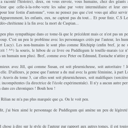
 a raconté l'histoire), deux, on vous envoie, vous humains, chez des géants
leur que celle-à-la-robe-verte les salue par votre intermédiaire et leur e
our leur festin d'automne", vous ne pensez pas que c'est vous qui allez servir
 Apparemment, les enfants, eux, ne captent pas du tout... Et pour finir, C.S L
déo-chrétienne à la fin avec la mort de Caspian...
 peu plus sympathique dans ce tome-là que le précédent mais ce n'est pas un p
coup. C'est un peu le problème avec les personnages créés par l'auteur, les hum
art Lucy). Les non-humains le sont plus comme Ritchipip (enfin bref, je ne s
rit ! ^^) la souris, le hibou de ce livre ou Puddlegum le touille-marais (ce n'
as un humain non plus). Bref, comme avec Peter ou Edmund, Eustache n'attire p
 mieux avec Jill, qui comme Susan, est soit pleurnicheuse, soit autoritaire ! J
 elle. D'ailleurs, je pense que l'auteur a du mal avec la gente féminine, à part
ite Aravis du tome 3, car elles sont soit pleurnicheuses, soit maléfiques (sorciè
 incompétentes (la directrice de l'école expérimentale). Il n'y a aucun autre p
 dans ces chroniques ! Bouh hou !
 Rilian ne m'a pas plus marquée que ça. On le voit peu.
it, j'ai bien aimé le personnage de Puddlegum qui amène un peu de légèret
d chose à dire sur le style de l'auteur par rapport aux autres tomes, il est toujo