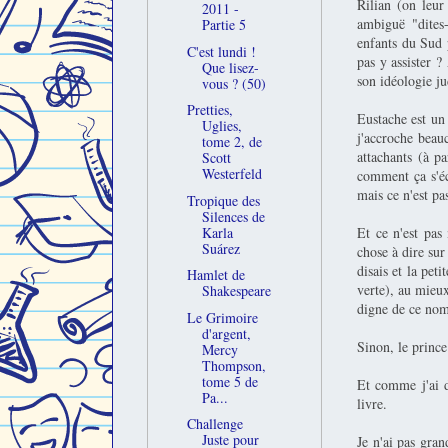
Rilian (on leur
2011 -
ambiguë "dites-
Partie 5
enfants du Sud p
C'est lundi !
pas y assister ?
Que lisez-
son idéologie ju
vous ? (50)
Pretties,
Eustache est un
Uglies,
j'accroche beau
tome 2, de
attachants (à p
Scott
Westerfeld
comment ça s'éc
mais ce n'est p
Tropique des
Silences de
Et ce n'est pas
Karla
Suárez
chose à dire sur
disais et la pet
Hamlet de
verte), au mieux
Shakespeare
digne de ce nom
Le Grimoire
d'argent,
Sinon, le prince
Mercy
Thompson,
tome 5 de
Et comme j'ai d
Pa...
livre.
Challenge
Juste pour
Je n'ai pas gran