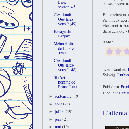
Lire,
choses restent as
session 4 !
En conclusion, 
C'est lundi !
Que lisez-
j'ai mieux accr
vous ? (49)
viendront à bo
dansedelajoie - 
Ravage de
Barjavel
Note
:
Melancholia
de Lars von
Trier
C'est lundi !
Que lisez-
avec Naminé,
vous ? (48)
Sylveig,
Luthie
Si c'est un
homme de
Publié par
Fran
Primo Levi
Libellés :
Fanta
septembre
(19)
►
août
(24)
►
L'attent
juillet
(19)
►
juin
(21)
►
mai
(19)
►