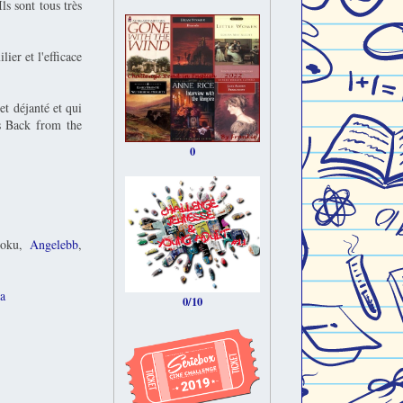
ls sont tous très
ier et l'efficace
et déjanté et qui
rs Back from the
0
doku,
Angelebb
,
a
0/10