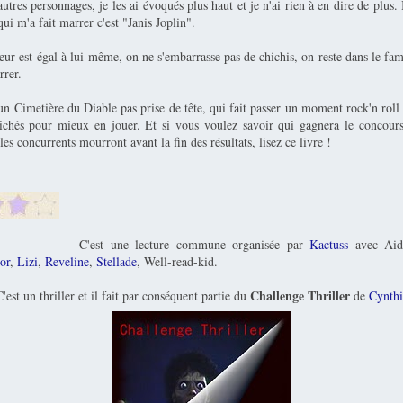
utres personnages, je les ai évoqués plus haut et je n'ai rien à en dire de plus. I
ui m'a fait marrer c'est "Janis Joplin".
teur est égal à lui-même, on ne s'embarrasse pas de chichis, on reste dans le famil
rrer.
n Cimetière du Diable pas prise de tête, qui fait passer un moment rock'n roll 
ichés pour mieux en jouer. Et si vous voulez savoir qui gagnera le concou
les concurrents mourront avant la fin des résultats, lisez ce livre !
C'est une lecture commune organisée par
Kactuss
avec Ai
or
,
Lizi
,
Reveline
,
Stellade
, Well-read-kid.
Challenge Thriller
'est un thriller et il fait par conséquent partie du
de
Cynthi