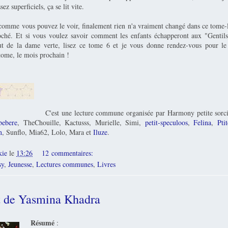
sez superficiels, ça se lit vite.
comme vous pouvez le voir, finalement rien n'a vraiment changé dans ce tome-là
oché. Et si vous voulez savoir comment les enfants échapperont aux "Gentils
ut de la dame verte, lisez ce tome 6 et je vous donne rendez-vous pour le 
tome, le mois prochain !
C'est une lecture commune organisée par Harmony petite sorc
bebere
, TheChouille, Kactusss, Murielle, Simi,
petit-speculoos
,
Felina
,
Ptit
n
, Sunflo, Mia62, Lolo, Mara et
Iluze
.
kie
le
13:26
12 commentaires:
sy
,
Jeunesse
,
Lectures communes
,
Livres
at de Yasmina Khadra
Résumé
: