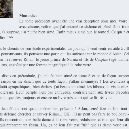
Mon avis
:
Le tome précédent ayant été une vrai déception pour moi, voire 
avec circonspection que j'ai entamé ce sixième et pénultième to
, Ô surprise, j'ai plutôt bien aimé. Enfin mieux aimé que le tome 5. Ce qui n'é
dire ! ^^
s le chemin de son école expérimentale. Un jour qu'il veut venir en aide à Jil
 poursuivants, ils poussent une porte qui les amènent sur le monde d'Aslan. Ce
on : retrouver Rilian, le jeune prince de Narnia et fils de Caspian (âgé maint
0 ans, envoûté par une femme magnifique à la robe verte...
isais en préambule, j'ai plutôt bien aimé ce tome 6 et ce de façon surpre
e raison en me disant que de toute façon, j'allais m'ennuyer ! Les aventures qu
utôt sympathiques, bien écrites, j'ai beaucoup aimé, les hiboux, la visite chez
terrain. Leur périple n'est pas ennuyeux, contrairement aux livres précéde
tout que c'est toujours et encore un livre très court qui se lit très vite.
, les défauts sont quand même bien présents ! Aslan, censé être un lion tout 
s défense chercher et sauver Rilian... OK... Il ne peut pas faire le boulot lu
ils rencontrent une belle dame à la robe verte, séduisante et tout qui leur dit
qui préparent un festin. Un, ça ne leur fait pas "tilt" que la dame verte est 