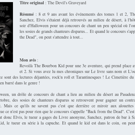
Titre original
: The Devil's Graveyard
Résumé
: 8 et 9 ans avant les événements des tomes 1 et 2, T
Sanchez, Elvis s'étaient déjà retrouvés au milieu de désert, à l'hô
soir d'Halloween pour un concours de chant un peu spécial où l'on
les sosies de grands chanteurs disparus... Et quand le concours s'a
the Dead", on peut s'attendre à tout...
Mon avis
:
Revoilà The Bourbon Kid pour une 3e aventure, qui prend place a
et 2. Si vous avez lu mes chroniques sur Le livre sans nom et L'oe
e sont des lectures déjantées, rock'n roll et Tarantinesques ! Le Cimetière du 
ien barré dans le genre !
oween, un drôle de concours de chant a lieu au milieu du désert au Pasaden
tobre, des sosies de chanteurs disparus se retrouvent pour gagner un contr
. Mais ce qu'ils ne savent pas c'est que derrière ce miroir aux alouettes
ue ce n'est pas pour rien que le concours s'appelle "Back from the Dead". C'est
nt donc Elvis, le tueur a gages du Livre anonyme, Sanchez, patron de bar à 
, le tueur en série à la capuche. Et quand le kid est dans le coin, on peut