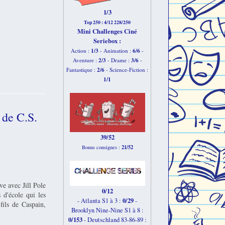
1/3
Top 250 : 4/12 228/250
Mini Challenges Ciné
Seriebox :
1/3
6
/6
Action :
- Animation :
-
2
/3
3
/6
Aventure :
- Drame :
-
2
/6
Fantastique :
- Science-Fiction :
1
/1
 de C.S.
39/52
21/52
Bonus consignes :
ve avec Jill Pole
0/12
 d'école qui les
0/29
- Atlanta S1 à 3 :
-
fils de Caspain,
Brooklyn Nine-Nine S1 à 8 :
0/153
-
Deutschland 83-86-89 :