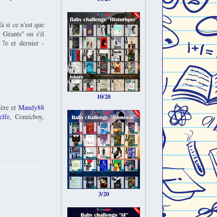
 si ce n'est que
 Géants" ou s'il
7e et dernier -
10/20
ière et
Mandy88
elfe
, Comicboy,
3/20