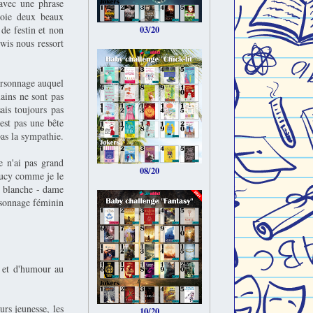
 avec une phrase
nvoie deux beaux
 de festin et non
03/20
ewis nous ressort
ersonnage auquel
ains ne sont pas
ais toujours pas
est pas une bête
as la sympathie.
e n'ai pas grand
08/20
 Lucy comme je le
re blanche - dame
ersonnage féminin
é et d'humour au
urs jeunesse, les
10/20