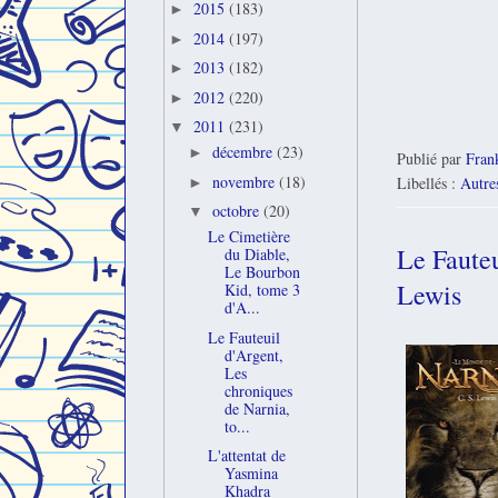
2015
(183)
►
2014
(197)
►
2013
(182)
►
2012
(220)
►
2011
(231)
▼
décembre
(23)
►
Publié par
Fran
novembre
(18)
Libellés :
Autres
►
octobre
(20)
▼
Le Cimetière
Le Fauteu
du Diable,
Le Bourbon
Lewis
Kid, tome 3
d'A...
Le Fauteuil
d'Argent,
Les
chroniques
de Narnia,
to...
L'attentat de
Yasmina
Khadra