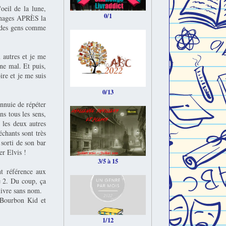
oeil de la lune,
0/1
onnages APRÈS la
as des gens comme
 autres et je me
rne mal. Et puis,
oire et je me suis
0/13
ennuie de répéter
ns tous les sens,
 les deux autres
chants sont très
 sorti de son bar
er Elvis !
3/5 à 15
nt référence aux
e 2. Du coup, ça
livre sans nom.
 Bourbon Kid et
1/12