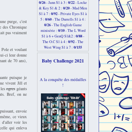
0/26
0/22
-
Jann S1 à 3 :
- Locke
0/20
& Key S1 & 2 :
- Mad Men
0/92
S1 à 7 :
- Private Eyes S1 à
0/60
5 :
- The Durrells S1 à 4 :
une purge, c'est
0/26
- The English Game
me des Chronique
0/10
minisérie :
- The L Word
tait pas vraiment
0/88
S1 à 6 + GenQ S1&2 :
-
0/92
The O.C S1 à 4 :
- The
0/155
West Wing S1 à 7 :
l Pole et voulant
lui-ci leur donne
Baby Challenge 2021
enant de 70 ans),
nante puisque je
A la conquête des médailles
e vivent Jill et
!
 les
ogres
géants
nts. Bref, on ne
puissant, envoie
i-même, ce vieux
 d'aller voir les
celle qui enleva