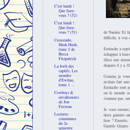
C'est lundi !
Que lisez-
vous ? (52)
C'est lundi !
Que lisez-
de Narnia. Et là
vous ? (51)
difficile, à vrai 
Crescendo,
Hush Hush,
Eustache a repri
tome 2 de
Becca
échapper à leurs
Fitzpatrick
illico une missi
disparu il y a 1
La forêt des
captifs, Les
mondes
Comme je vous d
d'Ewilan,
m'étais fait un
tome 1 ...
Eustache sont pl
Cowboys &
ou le monde sou
envahisseurs
s'ennuie pas, sur
de Jon
Favreau
Je vous rassure
Lectures
deux gamins san
communes
lion ? Ensuite, 
du 2e
Gentils Géants 
semestre