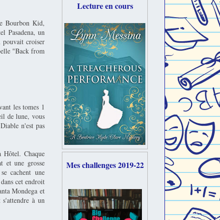
Lecture en cours
he Bourbon Kid,
tel Pasadena, un
 pouvait croiser
ppelle "Back from
vant les tomes 1
il de lune, vous
Diable n'est pas
a Hôtel. Chaque
at et une grosse
Mes challenges 2019-22
 se cachent une
 dans cet endroit
Santa Mondega et
 s'attendre à un