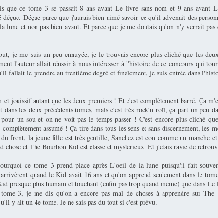
is que ce tome 3 se passait 8 ans avant Le livre sans nom et 9 ans avant L'
té déçue. Déçue parce que j'aurais bien aimé savoir ce qu'il advenait des pers
 la lune et non pas bien avant. Et parce que je me doutais qu'on n'y verrait p
ut, je me suis un peu ennuyée, je le trouvais encore plus cliché que les deux
t l'auteur allait réussir à nous intéresser à l'histoire de ce concours qui tou
'il fallait le prendre au trentième degré et finalement, je suis entrée dans l'hist
un et jouissif autant que les deux premiers ! Et c'est complètement barré. Ça m'
it dans les deux précédents tomes, mais c'est très rock'n roll, ça part un peu da
lo pour un sou et on ne voit pas le temps passer ! C'est encore plus cliché que
t complètement assumé ! Ça tire dans tous les sens et sans discernement, les mé
du front, la jeune fille est très gentille, Sanchez est con comme un manche et
d chose et The Bourbon Kid est classe et mystérieux. Et j'étais ravie de retrouv
urquoi ce tome 3 prend place après L'oeil de la lune puisqu'il fait souve
arrivèrent quand le Kid avait 16 ans et qu'on apprend seulement dans le tom
id presque plus humain et touchant (enfin pas trop quand même) que dans Le 
e tome 3, je me dis qu'on a encore pas mal de choses à apprendre sur The
u'il y ait un 4e tome. Je ne sais pas du tout si c'est prévu.