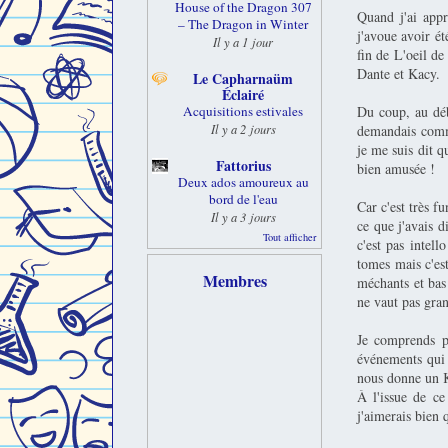
House of the Dragon 307
Quand j'ai appr
– The Dragon in Winter
j'avoue avoir é
Il y a 1 jour
fin de L'oeil de
Dante et Kacy.
Le Capharnaüm
Éclairé
Du coup, au déb
Acquisitions estivales
Il y a 2 jours
demandais commen
je me suis dit qu
Fattorius
bien amusée !
Deux ados amoureux au
bord de l'eau
Car c'est très f
Il y a 3 jours
ce que j'avais d
Tout afficher
c'est pas intel
tomes mais c'es
Membres
méchants et bas 
ne vaut pas gran
Je comprends po
événements qui 
nous donne un K
À l'issue de c
j'aimerais bien q