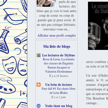
parle de mes
lectures, des
films que je vois et tout autre
coup de coeur ou coup de
gueule que je peux avoir. Je
ne suis pas critique littéraire,
souvenez-vous-en...
Afficher mon profil complet
Ma liste de blogs
Les lectures de Mylène
Rose & Léon, La rentrée
savez combien c
des classes de Eugénie
en reste et est b
Simon-Jacquet et
Valentin Desfemmes
Un soir d'Hall
Il y a 18 heures
année, le 31 oc
Un brin de lecture
somme d'argent
Free fall #1 En chute libre
entourloupe et q
de Leta Blake
que se retrouve
Il y a 1 jour
The Bourbon Kid
carnage...
Yoda tient un blog