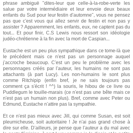
phrase ambiguë "dites-leur que celle-à-la-robe-verte les
salue par votre intermédiaire et leur envoie deux beaux
enfants du Sud pour leur festin d'automne", vous ne pensez
pas que c'est vous qui allez servir de festin et non pas y
assister ? Apparemment, les enfants, eux, ne captent pas du
tout... Et pour finir, C.S Lewis nous ressort son idéologie
judéo-chrétienne à la fin avec la mort de Caspian...
Eustache est un peu plus sympathique dans ce tome-là que
le précédent mais ce n'est pas un personnage auquel
j'accroche beaucoup. C'est un peu le problème avec les
personnages créés par l'auteur, les humains ne sont pas
attachants (à part Lucy). Les non-humains le sont plus
comme Ritchipip (enfin bref, je ne sais toujours pas
comment ça s'écrit ! ^^) la souris, le hibou de ce livre ou
Puddlegum le touille-marais (ce n'est pas une bête mais ce
n'est pas un humain non plus). Bref, comme avec Peter ou
Edmund, Eustache n'attire pas la sympathie.
Et ce n'est pas mieux avec Jill, qui comme Susan, est soit
pleurnicheuse, soit autoritaire ! Je n'ai pas grand chose à
dire sur elle. D'ailleurs, je pense que l'auteur a du mal avec