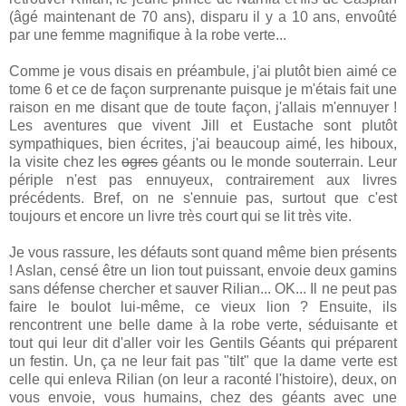
(âgé maintenant de 70 ans), disparu il y a 10 ans, envoûté
par une femme magnifique à la robe verte...
Comme je vous disais en préambule, j'ai plutôt bien aimé ce
tome 6 et ce de façon surprenante puisque je m'étais fait une
raison en me disant que de toute façon, j'allais m'ennuyer !
Les aventures que vivent Jill et Eustache sont plutôt
sympathiques, bien écrites, j'ai beaucoup aimé, les hiboux,
la visite chez les
ogres
géants ou le monde souterrain. Leur
périple n'est pas ennuyeux, contrairement aux livres
précédents. Bref, on ne s'ennuie pas, surtout que c'est
toujours et encore un livre très court qui se lit très vite.
Je vous rassure, les défauts sont quand même bien présents
! Aslan, censé être un lion tout puissant, envoie deux gamins
sans défense chercher et sauver Rilian... OK... Il ne peut pas
faire le boulot lui-même, ce vieux lion ? Ensuite, ils
rencontrent une belle dame à la robe verte, séduisante et
tout qui leur dit d'aller voir les Gentils Géants qui préparent
un festin. Un, ça ne leur fait pas "tilt" que la dame verte est
celle qui enleva Rilian (on leur a raconté l'histoire), deux, on
vous envoie, vous humains, chez des géants avec une