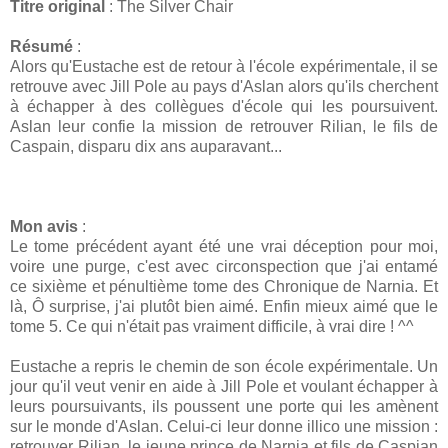
Titre original
: The Silver Chair
Résumé
:
Alors qu'Eustache est de retour à l'école expérimentale, il se
retrouve avec Jill Pole au pays d'Aslan alors qu'ils cherchent
à échapper à des collègues d'école qui les poursuivent.
Aslan leur confie la mission de retrouver Rilian, le fils de
Caspain, disparu dix ans auparavant...
Mon avis
:
Le tome précédent ayant été une vrai déception pour moi,
voire une purge, c'est avec circonspection que j'ai entamé
ce sixième et pénultième tome des Chronique de Narnia. Et
là, Ô surprise, j'ai plutôt bien aimé. Enfin mieux aimé que le
tome 5. Ce qui n'était pas vraiment difficile, à vrai dire ! ^^
Eustache a repris le chemin de son école expérimentale. Un
jour qu'il veut venir en aide à Jill Pole et voulant échapper à
leurs poursuivants, ils poussent une porte qui les amènent
sur le monde d'Aslan. Celui-ci leur donne illico une mission :
retrouver Rilian, le jeune prince de Narnia et fils de Caspian