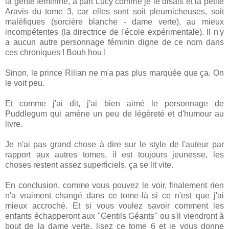
la gente féminine, à part Lucy comme je le disais et la petite
Aravis du tome 3, car elles sont soit pleurnicheuses, soit
maléfiques (sorcière blanche - dame verte), au mieux
incompétentes (la directrice de l'école expérimentale). Il n'y
a aucun autre personnage féminin digne de ce nom dans
ces chroniques ! Bouh hou !
Sinon, le prince Rilian ne m'a pas plus marquée que ça. On
le voit peu.
Et comme j'ai dit, j'ai bien aimé le personnage de
Puddlegum qui amène un peu de légèreté et d'humour au
livre.
Je n'ai pas grand chose à dire sur le style de l'auteur par
rapport aux autres tomes, il est toujours jeunesse, les
choses restent assez superficiels, ça se lit vite.
En conclusion, comme vous pouvez le voir, finalement rien
n'a vraiment changé dans ce tome-là si ce n'est que j'ai
mieux accroché. Et si vous voulez savoir comment les
enfants échapperont aux "Gentils Géants" ou s'il viendront à
bout de la dame verte, lisez ce tome 6 et je vous donne