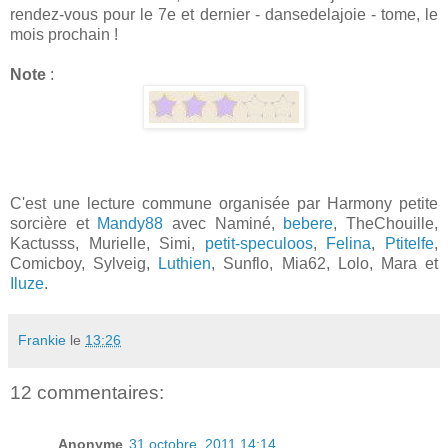
rendez-vous pour le 7e et dernier - dansedelajoie - tome, le
mois prochain !
Note
:
C'est une lecture commune organisée par Harmony petite
sorcière et
Mandy88
avec Naminé,
bebere
, TheChouille,
Kactusss, Murielle, Simi,
petit-speculoos
,
Felina
,
Ptitelfe
,
Comicboy, Sylveig,
Luthien
, Sunflo, Mia62, Lolo, Mara et
Iluze
.
Frankie
le
13:26
12 commentaires:
Anonyme
31 octobre, 2011 14:14