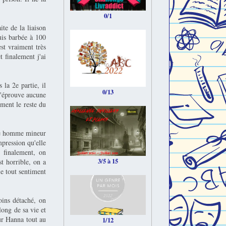
0/1
ite de la liaison
suis barbée à 100
st vraiment très
t finalement j'ai
 la 2e partie, il
0/13
 n'éprouve aucune
ment le reste du
une homme mineur
mpression qu'elle
s finalement, on
3/5 à 15
t horrible, on a
ie tout sentiment
oins détaché, on
ong de sa vie et
our Hanna tout au
1/12