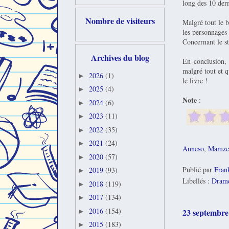
long des 10 dern
Nombre de visiteurs
Malgré tout le b
les personnages 
Concernant le sty
Archives du blog
En conclusion, 
malgré tout et q
2026
(1)
►
le livre !
2025
(4)
►
Note
:
2024
(6)
►
2023
(11)
►
2022
(35)
►
2021
(24)
►
Anneso
,
Mamzel
2020
(57)
►
Publié par
Fran
2019
(93)
►
Libellés :
Dram
2018
(119)
►
2017
(134)
►
2016
(154)
23 septembre
►
2015
(183)
►