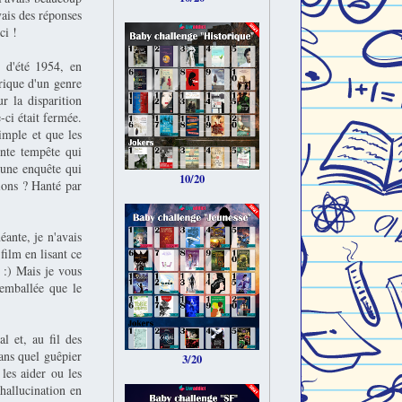
vais des réponses
ci !
r d'été 1954, en
rique d'un genre
r la disparition
-ci était fermée.
imple et que les
ente tempête qui
'une enquête qui
10/20
tions ? Hanté par
éante, je n'avais
film en lisant ce
 :) Mais je vous
 emballée que le
 et, au fil des
ans quel guêpier
3/20
les aider ou les
 hallucination en