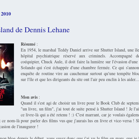
 2010
Island de Dennis Lehane
Résumé
:
En 1954, le marshal Teddy Daniel arrive sur Shutter Island, une îl
hôpital psychiatrique réservé aux criminels. Accompagné 
coéquipier, Chuck Aule, il doit faire la lumière sur l'évasion d'une
Solando qui s'est échappée d'une chambre fermée. Ce qui s'anno
enquête de routine vire au cauchemar surtout qu'une tempête blo
sur l'île et que les dirigeants du site ont l'air peu enclin à les aider...
Mon avis
:
Quand il s'est agi de choisir un livre pour le Book Club de septem
"un livre, un film", j'ai tout de suite pensé à Shutter Island ! Je l'a
ce livre-là qui a été retenu ! :) C'est marrant, car je voulais égalem
 ce nom-là pour parler des films vus que j'aurais lus en livre et vice-versa ! 
asion de l'inaugurer !
mon blog depuis le début, vous savez donc que j'ai vu le film en mars, que je 