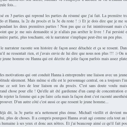
ule fois...
isé en 3 parties qui reprend les parties du résumé que j'ai fait. La première tra
do et Hanna, la 2e du procès et la 3e du reste ! :) Et je dois dire que je me 
 pendant les deux premières parties ! Non pas que ce fut inintéressant mais c'e
nt que je me suis demandée si je n'allais pas arrêter le livre ! J'ai persisté e
nière partie, plus touchante, où le narrateur s'implique peut-être un peu plus.
 le narrateur raconte son histoire de façon assez détachée et ça se ressent. Dans
qu'il ne ressentait rien, et j'avais envie de lui dire que nous non plus !!! :) On
e jeune homme ou Hanna qui est décrite de jolie façon parfois mais assez plate
 des motivations qui ont conduit Hanna à entreprendre une liaison avec un je
litude sûrement. Mais même si elle est le personnage central, on a toujours l'i
Que ce soit lors de leur liaison ou du procès. C'est sans doute voulu mai
rand chose pour elle ! Qu'elle ait été gardienne d'un camp de concentration es
e rejeter la femme qui a pu faire cela mais la façon dont c'est raconté anesthés
prouver. D'un autre côté c'est aussi ce que ressent le jeune homme...
éjà dit, la 3e partie m'a nettement plus émue. Michaël vieillit et devient m
lui, plus de choses. Il a compris pourquoi Hanna avait agi comme cela tout au l
s humaine à ses yeux et donc aux nôtres. Et j'ai beaucoup aimé ce qu'il fait p