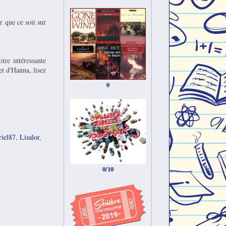
r que ce soit sur
ire intéressante
et d'Hanna, lisez
0
riel87
,
Lisalor
,
0/10