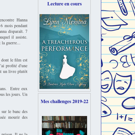
Lecture en cours
encontre Hanna
e 6 mois pendant
nna disparaît. 7
quel il assiste.
la guerre...
 dont le film est
'ai profité d'une
t un livre plutôt
5 ans. Entre eux
us les jours. Un
Mes challenges 2019-22
 sur le banc des
ssée mourir des
prison. Il ne la