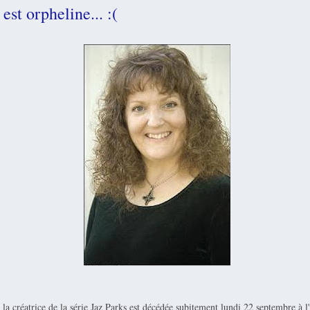
est orpheline... :(
 la créatrice de la série Jaz Parks est décédée subitement lundi 22 septembre à l