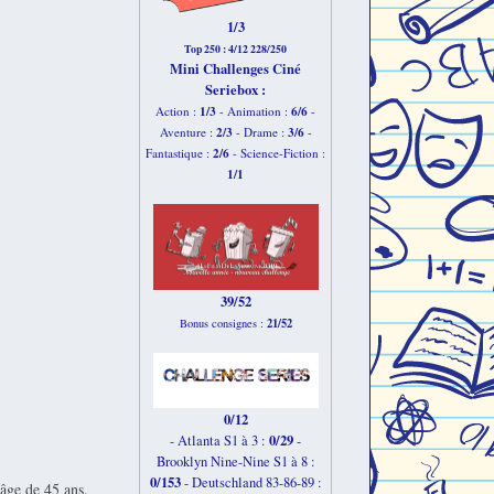
1/3
Top 250 : 4/12 228/250
Mini Challenges Ciné
Seriebox :
1/3
6
/6
Action :
- Animation :
-
2
/3
3
/6
Aventure :
- Drame :
-
2
/6
Fantastique :
- Science-Fiction :
1
/1
39/52
21/52
Bonus consignes :
0/12
0/29
- Atlanta S1 à 3 :
-
Brooklyn Nine-Nine S1 à 8 :
0/153
-
Deutschland 83-86-89 :
'âge de 45 ans.