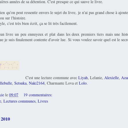
ières années de sa détention. C'est presque ce qui sauve le livre.
ien qu'on peut ressentir envers le sujet du livre, je n'ai pas grand chose à ajoute
ou sur l'histoire.
le, c'est très bien écrit, ça se lit très facilement.
un livre un peu ennuyeux et plat dans les deux premiers tiers mais une histo
ue je suis finalement contente d'avoir lue. Si vous voulez savoir quel est le secr
C'est une lecture commune avec
Liyah
, Lelanie,
Alexielle
,
Aza
lebulle
,
Setsuka
,
Naki2164
, Charmante Lova et
Lolo.
kie
le
09:07
19 commentaires:
e
,
Lectures communes
,
Livres
 2010