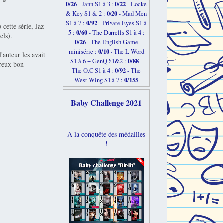
0/26
0/22
-
Jann S1 à 3 :
- Locke
0/20
& Key S1 & 2 :
- Mad Men
0/92
S1 à 7 :
- Private Eyes S1 à
 cette série, Jaz
0/60
5 :
- The Durrells S1 à 4 :
els).
0/26
- The English Game
0/10
minisérie :
- The L Word
auteur les avait
0/88
S1 à 6 + GenQ S1&2 :
-
breux bon
0/92
The O.C S1 à 4 :
- The
0/155
West Wing S1 à 7 :
Baby Challenge 2021
A la conquête des médailles
!