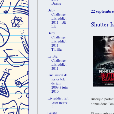
Drame
Baby
22 septembre
Challenge
Livraddict
2011 : Bit-
Shutter 
Lit
Baby
Challenge
Livraddict
2011 :
Thriller
Le Big
Challenge
Livraddict
2011
Une saison de
séries télé :
de juin
2009 à juin
2010
Livraddict fait
rubrique portant
peau neuve
donne donc l'occ
!
Geisha
Si vous suivez 