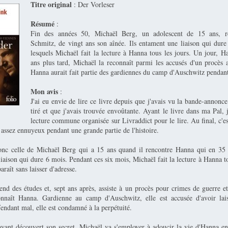
Titre original
: Der Vorleser
Résumé
:
Fin des années 50, Michaël Berg, un adolescent de 15 ans, r
Schmitz, de vingt ans son aînée. Ils entament une liaison qui dur
lesquels Michaël fait la lecture à Hanna tous les jours. Un jour, Ha
ans plus tard, Michaël la reconnaît parmi les accusés d'un procès au
Hanna aurait fait partie des gardiennes du camp d'Auschwitz pendant 
Mon avis
:
J'ai eu envie de lire ce livre depuis que j'avais vu la bande-annonce
tiré et que j'avais trouvée envoûtante. Ayant le livre dans ma Pal, j
lecture commune organisée sur Livraddict pour le lire. Au final, c'es
 assez ennuyeux pendant une grande partie de l'histoire.
donc celle de Michaël Berg qui a 15 ans quand il rencontre Hanna qui en 3
aison qui dure 6 mois. Pendant ces six mois, Michaël fait la lecture à Hanna to
araît sans laisser d'adresse.
end des études et, sept ans après, assiste à un procès pour crimes de guerre et
connaît Hanna. Gardienne au camp d'Auschwitz, elle est accusée d'avoir lai
endant mal, elle est condamné à la perpétuité.
ayant découvert son secret, Michaël va s'employer à adoucir la vie d'Hanna en 