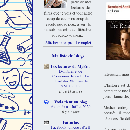
parle de mes
lectures, des
films que je vois et tout autre
coup de coeur ou coup de
gueule que je peux avoir. Je
ne suis pas critique littéraire,
souvenez-vous-en...
Afficher mon profil complet
Ma liste de blogs
Les lectures de Mylène
D'ombres et de
intéressant mais
Couronnes, tome 1 : Le
chant des Marqués de
L'histoire est 
S.M. Gaither
commence une li
Il y a 21 heures
jour, Hanna disp
Yoda tient un blog
Au cinéma – Juillet 2026
Michaël entrepr
Il y a 1 jour
accusés, il re
détenues. Se déf
Fattorius
Facebook: un coup d'œil
Dix ans après, 