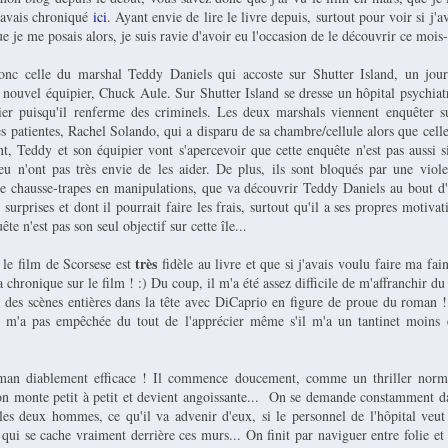
l'avais chroniqué
ici
. Ayant envie de lire le livre depuis, surtout pour voir si j'a
e je me posais alors, je suis ravie d'avoir eu l'occasion de le découvrir ce mois-
donc celle du marshal Teddy Daniels qui accoste sur Shutter Island, un jou
nouvel équipier, Chuck Aule. Sur Shutter Island se dresse un hôpital psychiat
ier puisqu'il renferme des criminels. Les deux marshals viennent enquêter su
s patientes, Rachel Solando, qui a disparu de sa chambre/cellule alors que celle
, Teddy et son équipier vont s'apercevoir que cette enquête n'est pas aussi s
ieu n'ont pas très envie de les aider. De plus, ils sont bloqués par une viol
 De chausse-trapes en manipulations, que va découvrir Teddy Daniels au bout d
 surprises et dont il pourrait faire les frais, surtout qu'il a ses propres motiva
ête n'est pas son seul objectif sur cette île...
très
 le film de Scorsese est
fidèle au livre et que si j'avais voulu faire ma fain
 chronique sur le film ! :) Du coup, il m'a été assez difficile de m'affranchir du 
s des scènes entières dans la tête avec DiCaprio en figure de proue du roman !
e m'a pas empêchée du tout de l'apprécier même s'il m'a un tantinet moins
oman diablement efficace ! Il commence doucement, comme un thriller normal
ion monte petit à petit et devient angoissante... On se demande constamment d
 les deux hommes, ce qu'il va advenir d'eux, si le personnel de l'hôpital veut 
qui se cache vraiment derrière ces murs... On finit par naviguer entre folie et