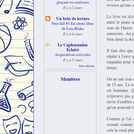
glaçant en coulisses
reverra qu'une se
Il y a 2 jours
Le livre est div
Un brin de lecture
entre le jeune a
Free fall #1 En chute libre
sous de l'heure
de Leta Blake
ennuyeux. Au poi
Il y a 4 jours
bien aimé la der
Le Capharnaüm
Éclairé
Il faut dire que
Acquisitions estivales
répète à l'envi 
Il y a 5 jours
empathie pour l
Tout afficher
temps.
Membres
On ne sait rien
de 15 ans. La so
est lointaine. 
n'éprouve pas g
envie d'emblée d
qu'on pourrait é
Comme je l'ai d
ressent, comme 
cela la rend plu