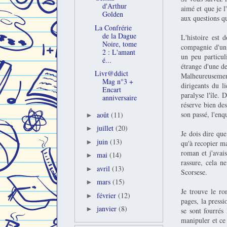
d'Arthur
aimé et que je 
Golden
aux questions qu
La Confrérie
de la Dague
L'histoire est 
Noire, tome
compagnie d'un 
2 : L'amant
un peu particul
é...
étrange d'une de
Livr@ddict
Malheureusement
Mag n°3 +
dirigeants du l
Encart
paralyse l'île.
anniversaire
réserve bien des
son passé, l'enqu
août
(11)
►
juillet
(20)
►
Je dois dire que
juin
(13)
►
qu'à recopier ma
roman et j'avai
mai
(14)
►
rassure, cela n
avril
(13)
►
Scorsese.
mars
(15)
►
Je trouve le r
février
(12)
►
pages, la press
janvier
(8)
►
se sont fourrés
manipuler et ce 