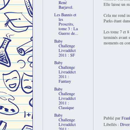
René
Elle laisse un m
Barjavel.
Les Bannis et
Cela me rend inf
les
Parks étant dan
Proscrits,
tome 3 : La
Les tome 7 et 8
Guerre de...
terminés avant 
Baby
moments en comp
Challenge
Livraddict
2011 : SF
Baby
Challenge
Livraddict
2011 :
Fantasy
Baby
Challenge
Livraddict
2011 :
Classique
Baby
Publié par
Fran
Challenge
Libellés :
Diver
Livraddict
2011 :