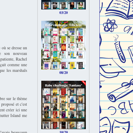
03/20
e où se dresse un
de son nouveau
 patiente, Rachel
nçait comme une
que les marshals
08/20
bre sur le thème
i proposé et c'est
ent créer ici une
Shutter Island me
l'avais beaucoup
10/20