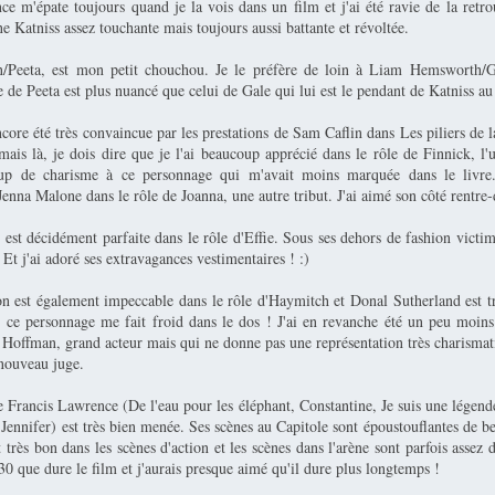
ce m'épate toujours quand je la vois dans un film et j'ai été ravie de la retro
 Katniss assez touchante mais toujours aussi battante et révoltée.
n/Peeta, est mon petit chouchou. Je le préfère de loin à Liam Hemsworth/G
e de Peeta est plus nuancé que celui de Gale qui lui est le pendant de Katniss a
ncore été très convaincue par les prestations de Sam Caflin dans Les piliers de la
ais là, je dois dire que je l'ai beaucoup apprécié dans le rôle de Finnick, l'u
up de charisme à ce personnage qui m'avait moins marquée dans le livre.
nna Malone dans le rôle de Joanna, une autre tribut. J'ai aimé son côté rentre-
est décidément parfaite dans le rôle d'Effie. Sous ses dehors de fashion victim,
 Et j'ai adoré ses extravagances vestimentaires ! :)
 est également impeccable dans le rôle d'Haymitch et Donal Sutherland est tr
 ce personnage me fait froid dans le dos ! J'ai en revanche été un peu moin
Hoffman, grand acteur mais qui ne donne pas une représentation très charismat
nouveau juge.
e Francis Lawrence (De l'eau pour les éléphant, Constantine, Je suis une légende
 Jennifer) est très bien menée. Ses scènes au Capitole sont époustouflantes de be
t très bon dans les scènes d'action et les scènes dans l'arène sont parfois assez d
30 que dure le film et j'aurais presque aimé qu'il dure plus longtemps !