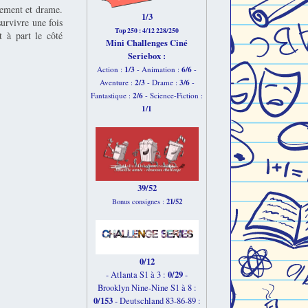
ssement et drame.
1/3
survivre une fois
Top 250 : 4/12 228/250
t à part le côté
Mini Challenges Ciné
Seriebox :
1/3
6
/6
Action :
- Animation :
-
2
/3
3
/6
Aventure :
- Drame :
-
2
/6
Fantastique :
- Science-Fiction :
1
/1
39/52
21/52
Bonus consignes :
0/12
0/29
- Atlanta S1 à 3 :
-
Brooklyn Nine-Nine S1 à 8 :
0/153
-
Deutschland 83-86-89 :