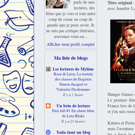
parle de mes
Titre original
:
lectures, des
avec Jennifer 
films que je vois et tout autre
coup de coeur ou coup de
gueule que je peux avoir. Je
ne suis pas critique littéraire,
souvenez-vous-en...
Afficher mon profil complet
Ma liste de blogs
Les lectures de Mylène
Rose & Léon, La rentrée
des classes de Eugénie
Simon-Jacquet et
Valentin Desfemmes
Hunger Games de
Il y a 1 heure
Le premier film
Un brin de lecture
France lors de l
Free fall #1 En chute libre
et j'en suis resso
de Leta Blake
Il y a 23 heures
Katniss et Peeta
mais l'aventure
Yoda tient un blog
lui a forcé la 