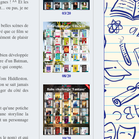
ignes ! ^^ Et les
... ou pas, je ne
03/20
 belles scènes de
vé que ce film se
ément de plaisir
 bien développée
rure d'un Batman,
e qui compte.
08/20
Tom Hiddleston.
 on se sait jamais
nger du côté des
it qu'une potiche
une storyline la
nt un personnage
us le nom) et qui
10/20