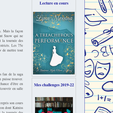
Lecture en cours
m. Mais la façon
dent Snow qui ne
t la tournée des
stricts. Les 75e
w de mettre tout
s fan de la saga
 puisse trouver.
chance d'être en
Mes challenges 2019-22
écouvrir en salle
 repris son cours
çon dont Katniss
t la tournée des