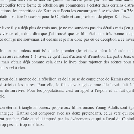
d'étouffer toute forme de rébellion qui commencer à éclater dans certains distri
ations, les apparitions de Katniss et Peeta les encouragent à se révolter. La 75e
iation va être l'occasion pour le Capitole et son président de piéger Katniss...
 livre il y a déjà plus de trois ans, je ne me souviens pas des détails mais j'en 
s vivace et je dois dire que j'ai trouvé que ce film était une très bonne ada
 dont je me souvenais est dedans et je n'ai donc pas eu de déception à ce nivea
film un peu mieux maîtrisé que le premier (les effets caméra à l'épaule on
rci au réalisateur ! :)) avec ce qu'il faut d'action et d'émotion. La partie Jeux 
e mais c'était déjà comme cela dans le livre donc rajouter des scènes pour f
ait servi à rien.
rtout de la montée de la rébellion et de la prise de conscience de Katniss que s
istrict et les autres. Pour elle, le fait d'avoir agi comme elle l'avait fait à 
n de survivre. Pour les populations, c'est un appel à l'espoir et au fait qu'il
ole.
on éternel triangle amoureux propre aux films/romans Young Adults sont ég
'intrigue. Katniss doit composer avec ses deux prétendants, celui vers qui son
nt pencher, Gale et celui imposé par les événements et qui a l'aval du Capitol
trop pesant, trop mielleux.