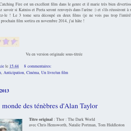
atching Fire est un excellent film dans le genre et il marie très bien diverti
z savoir si Katniss et Peeta seront renvoyés dans l'arène :) et s'ils réussiront à 
ez-le ! Le 3 tome sera découpé en deux films (je ne vois pas trop l'intérê
 prochain film sortira en novembre 2014, j'ai hâte !
Vu en version originale sous-titrée
kie
le
15:44
8 commentaires:
n
,
Anticipation
,
Cinéma
,
Un livre/un film
 2013
e monde des ténèbres d'Alan Taylor
Titre original
: Thor : The Dark World
avec Chris Hemsworth, Natalie Portman, Tom Hiddleston