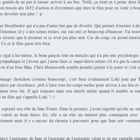
x gentils de ne pas le laisser arriver à ses fins. Voilà, ça tient en à peine deux l
ien besoin des 1h52 d'action et d'aventures que dure le film pour en venir à bout
us dévoiler non plus ! :p
r blockbuster qui n'a pas d'autre but que de divertir. Qui permet d'assister à de
'émotion (il y a des scènes tristes, oui oui oui) et beaucoup d'humour. J'ai trou
u sérieux que le premier et ce n'est pas plus mal. Car du coup, on prend énorm
Co et le film passe très bien.
rs égal à lui-même, le beau garçon tout en muscles qui n'a pas une psychologie
 sympathique et j'avoue que j'aime bien ce super-héros même s'il n'a pas la car
ou d'un Iron Man. Chris Hemsworth semble prendre plaisir à le jouer et c'est c
nnage chouchou (comme beaucoup), c'est bien évidemment Loki joué par 
-héros par excellence, prêt à faire tous les coups tordus pour arriver à ses fins et
anser avec lui. Il agit toujours dans son intérêt même quand il semble se ra
 un film qui s'appelle Loki ? :)
reprend son rôle de Jane Foster. Dans le premier, j'avais regretté qu'elle ne so
e-valoir au beau héros. Ici, elle a un rôle un tantinet plus conséquent avec 
ctement mais il y a encore du chemin à parcourir pour que Jane soit vraime
arcy l'assistante de Jane et l'assistant de l'assistante (dont je ne me rappelle pl