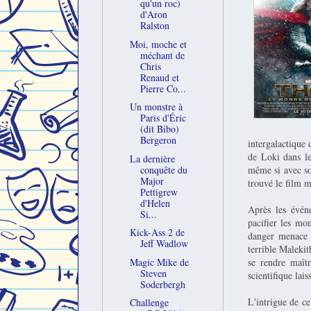
qu'un roc)
d'Aron
Ralston
Moi, moche et
méchant de
Chris
Renaud et
Pierre Co...
Un monstre à
Paris d'Éric
(dit Bibo)
Bergeron
intergalactique
de Loki dans le
La dernière
conquête du
même si avec son
Major
trouvé le film m
Pettigrew
d'Helen
Après les évén
Si...
pacifier les mo
Kick-Ass 2 de
danger menace l
Jeff Wadlow
terrible Malekit
Magic Mike de
se rendre maît
Steven
scientifique lais
Soderbergh
L'intrigue de ce
Challenge