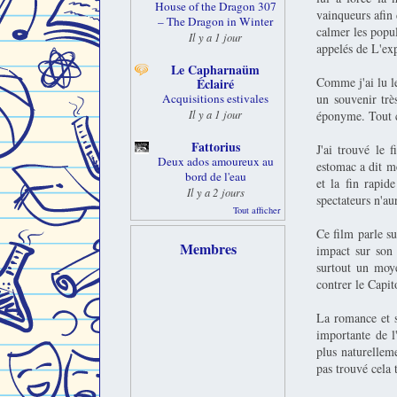
House of the Dragon 307
vainqueurs afin 
– The Dragon in Winter
calmer les popul
Il y a 1 jour
appelés de L'exp
Le Capharnaüm
Comme j'ai lu le
Éclairé
un souvenir trè
Acquisitions estivales
Il y a 1 jour
éponyme. Tout ce
Fattorius
J'ai trouvé le 
Deux ados amoureux au
estomac a dit me
bord de l'eau
et la fin rapid
Il y a 2 jours
spectateurs n'aur
Tout afficher
Ce film parle su
Membres
impact sur son d
surtout un moye
contrer le Capit
La romance et s
importante de l
plus naturelleme
pas trouvé cela 