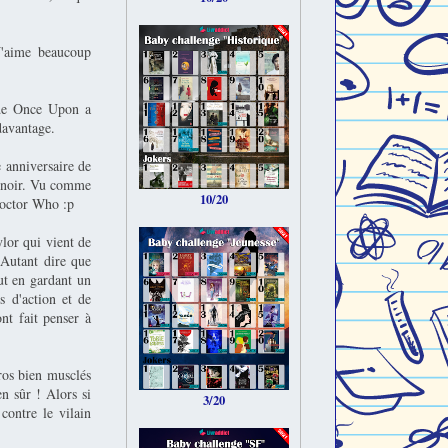
J'aime beaucoup
 de Once Upon a
 davantage.
e anniversaire de
e noir. Vu comme
10/20
 Doctor Who :p
ylor qui vient de
 Autant dire que
ut en gardant un
s d'action et de
nt fait penser à
ros bien musclés
en sûr ! Alors si
3/20
contre le vilain