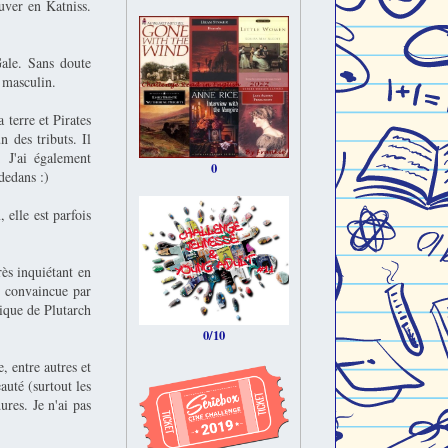
uver en Katniss.
ale. Sans doute
u masculin.
 terre et Pirates
n des tributs. Il
 J'ai également
0
dedans :)
 elle est parfois
ès inquiétant en
s convaincue par
ique de Plutarch
0/10
, entre autres et
auté (surtout les
ures. Je n'ai pas