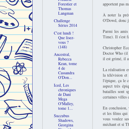
Forestier et
apportent pas m
Thomas
Langman
À noter la pré
O'Dowd, donc j'é
Challenge
Séries 2014
Parmi les amis
C'est lundi !
Time). Il s'est 
Que lisez-
vous ?
(148)
Christopher Eccl
Doctor Who (il 
Ancestral,
il est grimé, il
Rebecca
Kean, tome
4 de
La réalisation e
Cassandra
la télévision e
O'Don...
l'épique, ça le
Iced, Les
aspect très épi
chroniques
batailles sont 
de Dani
certaines villes 
Mega
O'Malley,
En conclusion, 
tome 1...
et les films qui
Succubus
vous voulez sav
Shadows,
méchant et si Th
Georgina