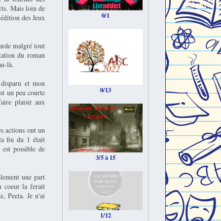
cts. Mais loin de
0/1
 édition des Jeux
garde malgré tout
ptation du roman
u-là.
t disparu et mon
0/13
est un peu courte
aire plaisir aux
es actions ont un
la fin du 1 était
 est possible de
3/5 à 15
alement une part
 coeur la ferait
e, Peeta. Je n'ai
1/12