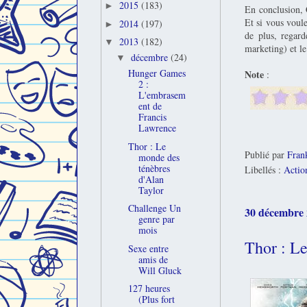
2015
(183)
►
En conclusion, C
Et si vous voule
2014
(197)
►
de plus, regard
2013
(182)
▼
marketing) et le
décembre
(24)
▼
Hunger Games
Note
:
2 :
L'embrasem
ent de
Francis
Lawrence
Thor : Le
Publié par
Fran
monde des
ténèbres
Libellés :
Actio
d'Alan
Taylor
Challenge Un
30 décembre
genre par
mois
Thor : L
Sexe entre
amis de
Will Gluck
127 heures
(Plus fort