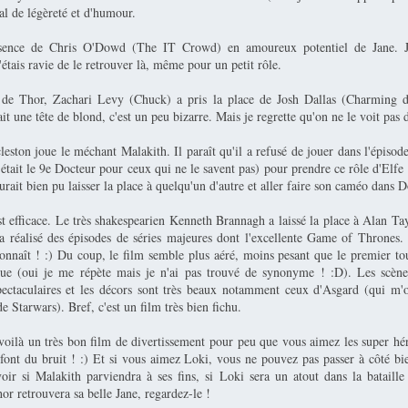
al de légèreté et d'humour.
sence de Chris O'Dowd (The IT Crowd) en amoureux potentiel de Jane. 
tais ravie de le retrouver là, même pour un petit rôle.
 de Thor, Zachari Levy (Chuck) a pris la place de Josh Dallas (Charming
fait une tête de blond, c'est un peu bizarre. Mais je regrette qu'on ne le voit pas
eston joue le méchant Malakith. Il paraît qu'il a refusé de jouer dans l'épisod
était le 9e Docteur pour ceux qui ne le savent pas) pour prendre ce rôle d'Elf
 aurait bien pu laisser la place à quelqu'un d'autre et aller faire son caméo dans
st efficace. Le très shakespearien Kenneth Brannagh a laissé la place à Alan Ta
t a réalisé des épisodes de séries majeures dont l'excellente Game of Thrones.
 connaît ! :) Du coup, le film semble plus aéré, moins pesant que le premier to
que (oui je me répète mais je n'ai pas trouvé de synonyme ! :D). Les scène
spectaculaires et les décors sont très beaux notamment ceux d'Asgard (qui m'o
de Starwars). Bref, c'est un film très bien fichu.
voilà un très bon film de divertissement pour peu que vous aimez les super hé
 font du bruit ! :) Et si vous aimez Loki, vous ne pouvez pas passer à côté bi
oir si Malakith parviendra à ses fins, si Loki sera un atout dans la bataille 
or retrouvera sa belle Jane, regardez-le !