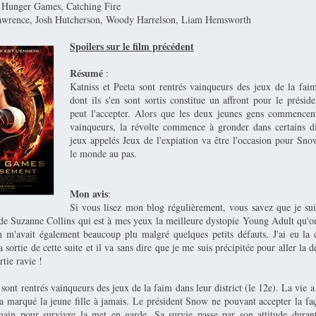
 Hunger Games, Catching Fire
Lawrence, Josh Hutcherson, Woody Harrelson, Liam Hemsworth
Spoilers sur le film précédent
Résumé
:
Katniss et Peeta sont rentrés vainqueurs des jeux de la fai
dont ils s'en sont sortis constitue un affront pour le prési
peut l'accepter. Alors que les deux jeunes gens commencen
vainqueurs, la révolte commence à gronder dans certains di
jeux appelés Jeux de l'expiation va être l'occasion pour Sno
le monde au pas.
Mon avis
:
Si vous lisez mon blog régulièrement, vous savez que je sui
 Suzanne Collins qui est à mes yeux la meilleure dystopie Young Adult qu'on
 m'avait également beaucoup plu malgré quelques petits défauts. J'ai eu la 
a sortie de cette suite et il va sans dire que je me suis précipitée pour aller la d
rtie ravie !
 sont rentrés vainqueurs des jeux de la faim dans leur district (le 12e). La vie a
 a marqué la jeune fille à jamais. Le président Snow ne pouvant accepter la fa
main pour survivre la met en garde. Sa survie passe par son attitude duran