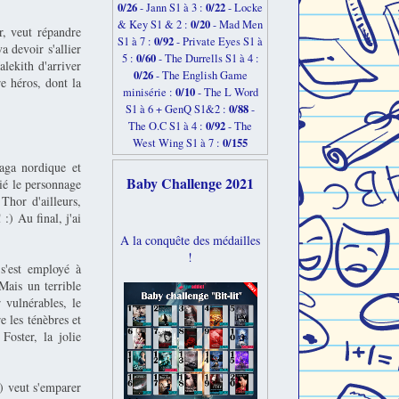
0/26
0/22
-
Jann S1 à 3 :
- Locke
0/20
& Key S1 & 2 :
- Mad Men
r, veut répandre
0/92
S1 à 7 :
- Private Eyes S1 à
a devoir s'allier
0/60
5 :
- The Durrells S1 à 4 :
lekith d'arriver
0/26
- The English Game
re héros, dont la
0/10
minisérie :
- The L Word
0/88
S1 à 6 + GenQ S1&2 :
-
0/92
The O.C S1 à 4 :
- The
0/155
West Wing S1 à 7 :
saga nordique et
Baby Challenge 2021
ié le personnage
Thor d'ailleurs,
:) Au final, j'ai
A la conquête des médailles
!
s'est employé à
Mais un terrible
 vulnérables, le
e les ténèbres et
oster, la jolie
r) veut s'emparer