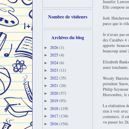
Jennifer Lawren
Elle compose une
Nombre de visiteurs
Josh Hutcherso
parce que le rôl
Je n'avais pas e
Archives du blog
des Caraïbes 4 m
apporte beauco
2026
(1)
►
beaucoup aimé Je
2025
(4)
►
Elizabeth Banks 
2024
(6)
►
assez touchante.
2023
(11)
►
2022
(35)
Woody Harrelson
►
président Snow,
2021
(24)
►
Philip Seymour 
2020
(57)
►
Heavensbee, le 
2019
(93)
►
La réalisation d
2018
(119)
►
rien à voir avec
2017
(134)
costumes), il es
►
vu passer les 2h
2016
(154)
►