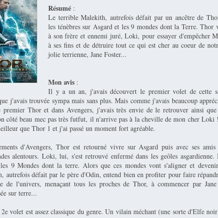
Résumé
:
Le terrible Malekith, autrefois défait par un ancêtre de Tho
les ténèbres sur Asgard et les 9 mondes dont la Terre. Thor v
à son frère et ennemi juré, Loki, pour essayer d'empêcher Ma
à ses fins et de détruire tout ce qui est cher au coeur de not
jolie terrienne, Jane Foster...
Mon avis
:
Il y a un an, j'avais découvert le premier volet de cette 
 que j'avais trouvée sympa mais sans plus. Mais comme j'avais beaucoup appréc
 premier Thor et dans Avengers, j'avais très envie de le retrouver ainsi que 
 côté beau mec pas très futfut, il n'arrive pas à la cheville de mon cher Loki ! 
eilleur que Thor 1 et j'ai passé un moment fort agréable.
ements d'Avengers, Thor est retourné vivre sur Asgard puis avec ses amis 
ndes alentours. Loki, lui, s'est retrouvé enfermé dans les geôles asgardienne. 
es 9 Mondes dont la terre. Alors que ces mondes vont s'aligner et devenir
h, autrefois défait par le père d'Odin, entend bien en profiter pour faire répandr
re de l'univers, menaçant tous les proches de Thor, à commencer par Jane F
sée sur terre...
 2e volet est assez classique du genre. Un vilain méchant (une sorte d'Elfe noi