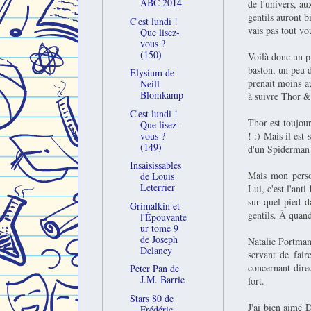
ABC 2014
de l'univers, au
gentils auront b
C'est lundi !
vais pas tout vo
Que lisez-
vous ?
(150)
Voilà donc un pu
baston, un peu d
Elysium de
prenait moins a
Neill
Blomkamp
à suivre Thor & 
C'est lundi !
Thor est toujou
Que lisez-
vous ?
! :) Mais il est
(149)
d'un Spiderman 
Insaisissables
Mais mon perso
de Louis
Leterrier
Lui, c'est l'anti
sur quel pied d
Grimalkin et
gentils. À quand
l'Épouvante
ur tome 9
de Joseph
Natalie Portman 
Delaney
servant de fair
concernant dire
Peter Pan de
J.M. Barrie
fort.
Stars 80 de
J'ai bien aimé D
Frédéric