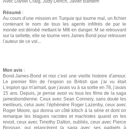
Avec Daniel Craig, Judy Dench, Javier Bardem
Résumé
:
Au cours d'une mission en Turquie qui tourne mal, un fichier
contenant le nom de tous les agents infiltrés de par le
monde est dérobé mettant le MI6 en danger. M se retrouvant
sur la sellette, elle se tourne vers James Bond pour retrouver
l'auteur de ce vol...
Mon avis
:
Bond-James-Bond et moi c'est une vieille histoire d'amour.
Le premier film de l'espion so British que j'ai vu était
L'espion qui m'aimait, que j'avais vu à sa sortie en 78, j'avais
15 ans. Depuis, je pense avoir vu tous les films de la saga
jamesbondienne. Ceux avec Sean Connery, sans doute les
meilleurs, celui avec l'éphémère Roger Lazenby, ceux avec
Roger Moore, qui donna un côté kitsch à la série et dont on
remarque les blagues racistes et machistes quand on les
revoit, ceux avec Timothy Dalton, oubliés, ceux avec Pierce
Brosnan, qui relancèrent la saga avec ses gadgets à