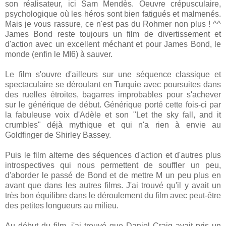
son réalisateur, ici Sam Mendès. Oeuvre crépusculaire,
psychologique où les héros sont bien fatigués et malmenés.
Mais je vous rassure, ce n'est pas du Rohmer non plus ! ^^
James Bond reste toujours un film de divertissement et
d'action avec un excellent méchant et pour James Bond, le
monde (enfin le MI6) à sauver.
Le film s'ouvre d'ailleurs sur une séquence classique et
spectaculaire se déroulant en Turquie avec poursuites dans
des ruelles étroites, bagarres improbables pour s'achever
sur le générique de début. Générique porté cette fois-ci par
la fabuleuse voix d'Adèle et son "Let the sky fall, and it
crumbles" déjà mythique et qui n'a rien à envie au
Goldfinger de Shirley Bassey.
Puis le film alterne des séquences d'action et d'autres plus
introspectives qui nous permettent de souffler un peu,
d'aborder le passé de Bond et de mettre M un peu plus en
avant que dans les autres films. J'ai trouvé qu'il y avait un
très bon équilibre dans le déroulement du film avec peut-être
des petites longueurs au milieu.
Au début du film, j'ai trouvé que Daniel Craig avait pris un