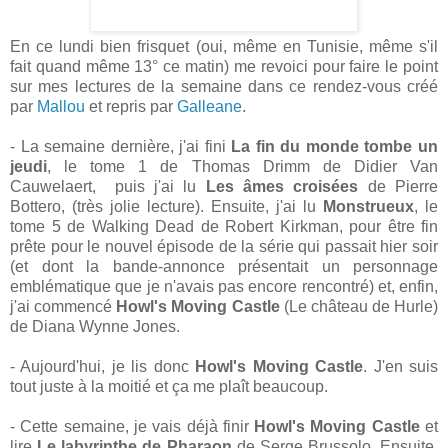
En ce lundi bien frisquet (oui, même en Tunisie, même s'il
fait quand même 13° ce matin) me revoici pour faire le point
sur mes lectures de la semaine dans ce rendez-vous créé
par
Mallou
et repris par
Galleane
.
- La semaine dernière, j'ai fini
La fin du monde tombe un
jeudi
, le tome 1 de Thomas Drimm de Didier Van
Cauwelaert, puis j'ai lu
Les âmes croisées
de Pierre
Bottero, (très jolie lecture). Ensuite, j'ai lu
Monstrueux
, le
tome 5 de Walking Dead de Robert Kirkman, pour être fin
prête pour le nouvel épisode de la série qui passait hier soir
(et dont la bande-annonce présentait un personnage
emblématique que je n'avais pas encore rencontré) et, enfin,
j'ai commencé
Howl's Moving Castle
(Le château de Hurle)
de Diana Wynne Jones.
- Aujourd'hui, je lis donc
Howl's Moving Castle
. J'en suis
tout juste à la moitié et ça me plaît beaucoup.
- Cette semaine, je vais déjà finir
Howl's Moving Castle
et
lire
Le labyrinthe de Pharaon
de Serge Brussolo. Ensuite,