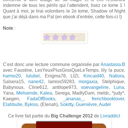
indemne de tous les périls qui l'attendent, lisez ce tome 1 !
Quant à moi, je lirai volontiers le 2e tome, Shadow of Night
que j'ai déjà dans ma Pal (en ebook d'entrée, cette fois-ci !)
Note
:
C'est donc une lecture commune organisée par
Anastasia.B
avec Faustine, LesYeuxPlusGrosQueLeTemps, lily la puce,
harmo20
,
lulubel
, Enigma78, LIZI,
Kincaid40
,
Natiora
,
Salsera15,
nane42
, lamiss59283,
morgaxia
, Stelphique,
Babynoux, Cline612, antilope973,
soevangeline
,
Luna
,
Yana,
Melisende
,
Kalea
, Serega, MadlyDam, meldc, *judy*,
Kaegen,
FadaOfBooks
,
_ananas_
,
frenchbooklover
,
Elahbulle
,
Bykiss
, (Elenah),
Sokitty
,
Guenièvre
,
Audel
Ce livre fait partie du
Big Challenge 2012
de
Livraddict