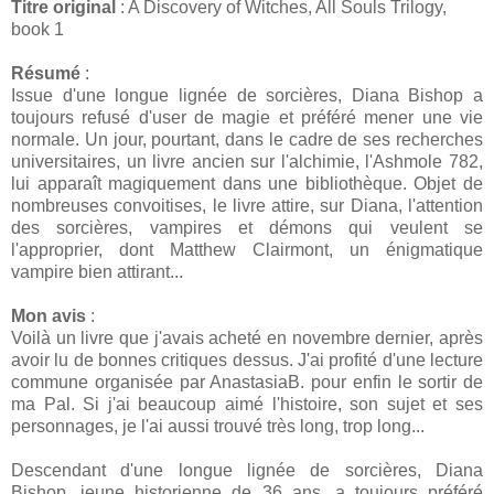
Titre original
: A Discovery of Witches, All Souls Trilogy,
book 1
Résumé
:
Issue d'une longue lignée de sorcières, Diana Bishop a
toujours refusé d'user de magie et préféré mener une vie
normale. Un jour, pourtant, dans le cadre de ses recherches
universitaires, un livre ancien sur l'alchimie, l'Ashmole 782,
lui apparaît magiquement dans une bibliothèque. Objet de
nombreuses convoitises, le livre attire, sur Diana, l'attention
des sorcières, vampires et démons qui veulent se
l'approprier, dont Matthew Clairmont, un énigmatique
vampire bien attirant...
Mon avis
:
Voilà un livre que j'avais acheté en novembre dernier, après
avoir lu de bonnes critiques dessus. J'ai profité d'une lecture
commune organisée par AnastasiaB. pour enfin le sortir de
ma Pal. Si j'ai beaucoup aimé l'histoire, son sujet et ses
personnages, je l'ai aussi trouvé très long, trop long...
Descendant d'une longue lignée de sorcières, Diana
Bishop, jeune historienne de 36 ans, a toujours préféré