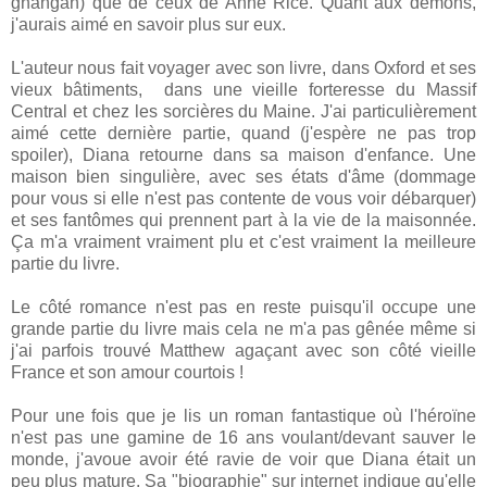
gnangan) que de ceux de Anne Rice. Quant aux démons,
j'aurais aimé en savoir plus sur eux.
L'auteur nous fait voyager avec son livre, dans Oxford et ses
vieux bâtiments, dans une vieille forteresse du Massif
Central et chez les sorcières du Maine. J'ai particulièrement
aimé cette dernière partie, quand (j'espère ne pas trop
spoiler), Diana retourne dans sa maison d'enfance. Une
maison bien singulière, avec ses états d'âme (dommage
pour vous si elle n'est pas contente de vous voir débarquer)
et ses fantômes qui prennent part à la vie de la maisonnée.
Ça m'a vraiment vraiment plu et c'est vraiment la meilleure
partie du livre.
Le côté romance n'est pas en reste puisqu'il occupe une
grande partie du livre mais cela ne m'a pas gênée même si
j'ai parfois trouvé Matthew agaçant avec son côté vieille
France et son amour courtois !
Pour une fois que je lis un roman fantastique où l'héroïne
n'est pas une gamine de 16 ans voulant/devant sauver le
monde, j'avoue avoir été ravie de voir que Diana était un
peu plus mature. Sa "biographie" sur internet indique qu'elle