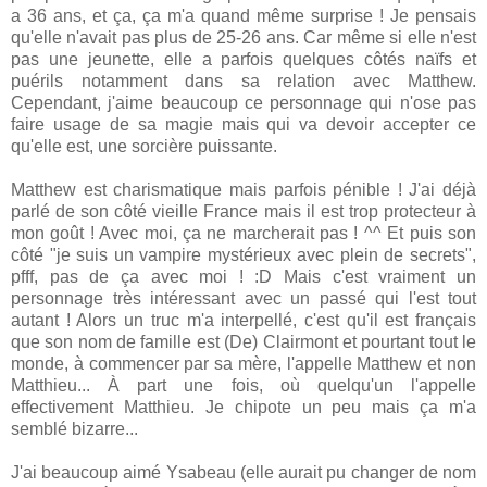
a 36 ans, et ça, ça m'a quand même surprise ! Je pensais
qu'elle n'avait pas plus de 25-26 ans. Car même si elle n'est
pas une jeunette, elle a parfois quelques côtés naïfs et
puérils notamment dans sa relation avec Matthew.
Cependant, j'aime beaucoup ce personnage qui n'ose pas
faire usage de sa magie mais qui va devoir accepter ce
qu'elle est, une sorcière puissante.
Matthew est charismatique mais parfois pénible ! J'ai déjà
parlé de son côté vieille France mais il est trop protecteur à
mon goût ! Avec moi, ça ne marcherait pas ! ^^ Et puis son
côté "je suis un vampire mystérieux avec plein de secrets",
pfff, pas de ça avec moi ! :D Mais c'est vraiment un
personnage très intéressant avec un passé qui l'est tout
autant ! Alors un truc m'a interpellé, c'est qu'il est français
que son nom de famille est (De) Clairmont et pourtant tout le
monde, à commencer par sa mère, l'appelle Matthew et non
Matthieu... À part une fois, où quelqu'un l'appelle
effectivement Matthieu. Je chipote un peu mais ça m'a
semblé bizarre...
J'ai beaucoup aimé Ysabeau (elle aurait pu changer de nom