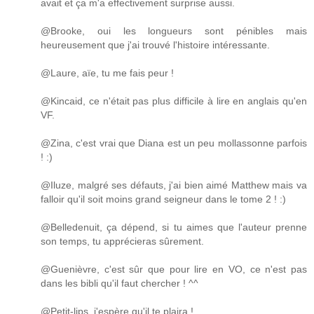
avait et ça m'a effectivement surprise aussi.
@Brooke, oui les longueurs sont pénibles mais
heureusement que j'ai trouvé l'histoire intéressante.
@Laure, aïe, tu me fais peur !
@Kincaid, ce n'était pas plus difficile à lire en anglais qu'en
VF.
@Zina, c'est vrai que Diana est un peu mollassonne parfois
! :)
@Iluze, malgré ses défauts, j'ai bien aimé Matthew mais va
falloir qu'il soit moins grand seigneur dans le tome 2 ! :)
@Belledenuit, ça dépend, si tu aimes que l'auteur prenne
son temps, tu apprécieras sûrement.
@Guenièvre, c'est sûr que pour lire en VO, ce n'est pas
dans les bibli qu'il faut chercher ! ^^
@Petit-lips, j'espère qu'il te plaira !