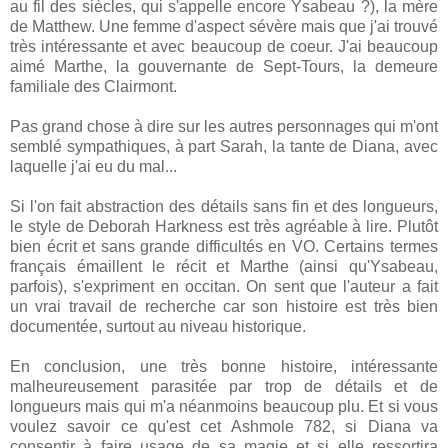
au fil des siècles, qui s'appelle encore Ysabeau ?), la mère
de Matthew. Une femme d'aspect sévère mais que j'ai trouvé
très intéressante et avec beaucoup de coeur. J'ai beaucoup
aimé Marthe, la gouvernante de Sept-Tours, la demeure
familiale des Clairmont.
Pas grand chose à dire sur les autres personnages qui m'ont
semblé sympathiques, à part Sarah, la tante de Diana, avec
laquelle j'ai eu du mal...
Si l'on fait abstraction des détails sans fin et des longueurs,
le style de Deborah Harkness est très agréable à lire. Plutôt
bien écrit et sans grande difficultés en VO. Certains termes
français émaillent le récit et Marthe (ainsi qu'Ysabeau,
parfois), s'expriment en occitan. On sent que l'auteur a fait
un vrai travail de recherche car son histoire est très bien
documentée, surtout au niveau historique.
En conclusion, une très bonne histoire, intéressante
malheureusement parasitée par trop de détails et de
longueurs mais qui m'a néanmoins beaucoup plu. Et si vous
voulez savoir ce qu'est cet Ashmole 782, si Diana va
consentir à faire usage de sa magie et si elle ressortira