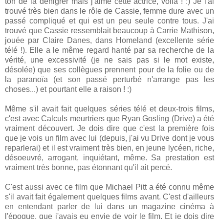
ton de la dénigrer mais j'aime cette actrice, voilà ! :) Je l'ai
trouvé très bien dans le rôle de Cassie, femme dure avec un
passé compliqué et qui est un peu seule contre tous. J'ai
trouvé que Cassie ressemblait beaucoup à Carrie Mathison,
jouée par Claire Danes, dans Homeland (excellente série
télé !). Elle a le même regard hanté par sa recherche de la
vérité, une excessivité (je ne sais pas si le mot existe,
désolée) que ses collègues prennent pour de la folie ou de
la paranoïa (et son passé perturbé n'arrange pas les
choses...) et pourtant elle a raison ! :)
Même s'il avait fait quelques séries télé et deux-trois films,
c'est avec Calculs meurtriers que Ryan Gosling (Drive) a été
vraiment découvert. Je dois dire que c'est la première fois
que je vois un film avec lui (depuis, j'ai vu Drive dont je vous
reparlerai) et il est vraiment très bien, en jeune lycéen, riche,
désoeuvré, arrogant, inquiétant, même. Sa prestation est
vraiment très bonne, pas étonnant qu'il ait percé.
C'est aussi avec ce film que Michael Pitt a été connu même
s'il avait fait également quelques films avant. C'est d'ailleurs
en entendant parler de lui dans un magazine cinéma à
l'époque, que j'avais eu envie de voir le film. Et je dois dire