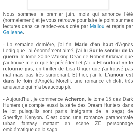
Nous sommes le premier juin, mois qui annonce l'été
(normalement) et je vous retrouve pour faire le point sur mes
lectures dans ce rendez-vous créé par
Mallou
et repris par
Galleane
.
- La semaine dernière, j'ai fini
Marie d'en haut
d'Agnès
Ledig que j'ai énormément aimé, j'ai lu
Sur le sentier de la
guerre
, le tome 20 de Walking Dead de Robert Kirkman que
j'ai trouvé mieux que le précédent et j'ai lu
Et surtout ne te
retourne pa
s, un thriller de Lisa Unger que j'ai trouvé pas
mal mais pas très surprenant. Et hier, j'ai lu
L'amour est
dans le foin
d'Angéla Morelli, une romance chick-lit très
amusante qui m'a beaucoup plu
- Aujourd'hui, je commence
Acheron
, le tome 15 des Dark
Hunters (je compte aussi la série des Dream Hunters dans
le lot puisqu'ils sont partis intégrante de la saga) de
Sherrilyn Kenyon. C'est donc une romance paranormale
urban fantasy mettant en scène ZE personnage
emblématique de la saga.