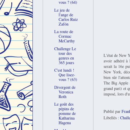
vous ? (64)
Le jeu de
l'ange de
Carlos Ruiz
Zafón
La route de
Cormac
McCarthy
Challenge Le
tour des
L'état de New Yo
genres en
avoir adhéré à 
365 jours
serait la 16e p
C'est lundi !
New York, décor
Que lisez-
bien sûr l'atte
vous ? (63)
The Big Apple a
Divergent de
grand pari) et q
Veronica
imposé, lors d'
Roth
Le goût des
pépins de
Publié par
Fran
pomme de
Libellés :
Chall
Katharina
Hagena