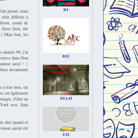
0/1
 fait penser mais
série diffusée à
ison, essaie de
. Alors bien, sûr
:) Mais bon, les
s années 90, j'ai
0/13
érences dans Non
uteur aussi ! :)
s bien documenté
 à leur insu, est
ire est également
3/5 à 15
nnages, d'être au
w York avec Sam
ais dire quand et
 roman aurait été
1/12