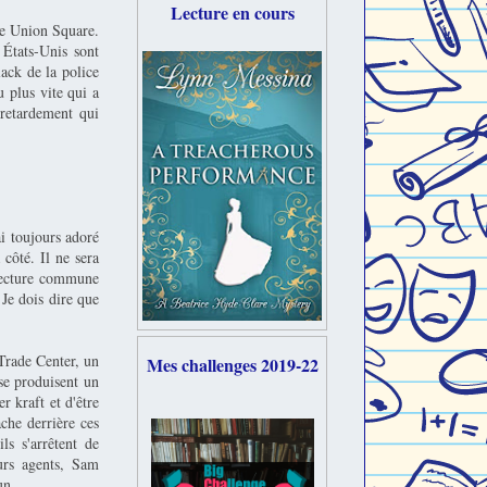
Lecture en cours
de Union Square.
 États-Unis sont
ack de la police
plus vite qui a
retardement qui
ai toujours adoré
 côté. Il ne sera
 lecture commune
 Je dois dire que
 Trade Center, un
Mes challenges 2019-22
se produisent un
 kraft et d'être
che derrière ces
ls s'arrêtent de
urs agents, Sam
n...