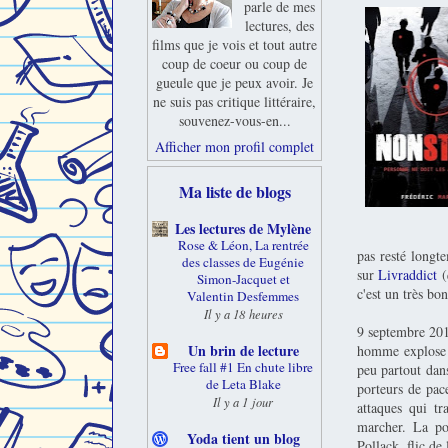
parle de mes
lectures, des
films que je vois et tout autre
coup de coeur ou coup de
gueule que je peux avoir. Je
ne suis pas critique littéraire,
souvenez-vous-en...
Afficher mon profil complet
Ma liste de blogs
Les lectures de Mylène
Rose & Léon, La rentrée
pas resté longt
des classes de Eugénie
sur
Livraddict
(
Simon-Jacquet et
c'est un très bo
Valentin Desfemmes
Il y a 18 heures
9 septembre 2012
Un brin de lecture
homme explose d
Free fall #1 En chute libre
peu partout dan
de Leta Blake
porteurs de pac
Il y a 1 jour
attaques qui tr
marcher. La po
Yoda tient un blog
Pollack, flic d