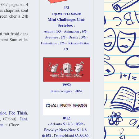
les 667 pages en 4
1/3
es chapitres sont
Top 250 : 4/12 228/250
screen cher à 24h
Mini Challenges Ciné
Seriebox :
1/3
6
/6
Action :
- Animation :
-
i fait froid dans
2
/3
3
/6
Aventure :
- Drame :
-
mment Sam et les
2
/6
Fantastique :
- Science-Fiction :
1
/1
39/52
21/52
Bonus consignes :
alor
,
Fée Thish
,
0/12
, (Cajou),
Iani
,
0/29
- Atlanta S1 à 3 :
-
on
et Cloee.
Brooklyn Nine-Nine S1 à 8 :
0/153
-
Deutschland 83-86-89 :