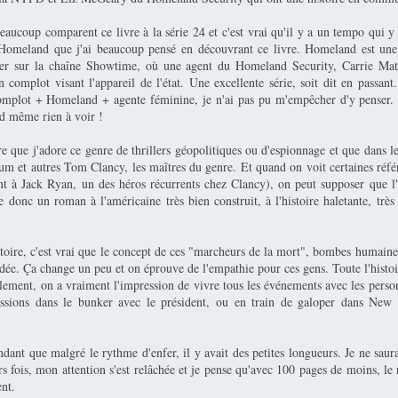
eaucoup comparent ce livre à la série 24 et c'est vrai qu'il y a un tempo qui y
e Homeland que j'ai beaucoup pensé en découvrant ce livre. Homeland est une 
ier sur la chaîne Showtime, où une agent du Homeland Security, Carrie Math
 complot visant l'appareil de l'état. Une excellente série, soit dit en passant
omplot + Homeland + agente féminine, je n'ai pas pu m'empêcher d'y penser. 
d même rien à voir !
e que j'adore ce genre de thrillers géopolitiques ou d'espionnage et que dans le
lum et autres Tom Clancy, les maîtres du genre. Et quand on voit certaines réf
 à Jack Ryan, un des héros récurrents chez Clancy), on peut supposer que l'a
e donc un roman à l'américaine très bien construit, à l'histoire haletante, trè
toire, c'est vrai que le concept de ces "marcheurs de la mort", bombes humaines
dée. Ça change un peu et on éprouve de l'empathie pour ces gens. Toute l'histo
alement, on a vraiment l'impression de vivre tous les événements avec les perso
ussions dans le bunker avec le président, ou en train de galoper dans Ne
ndant que malgré le rythme d'enfer, il y avait des petites longueurs. Je ne saur
s fois, mon attention s'est relâchée et je pense qu'avec 100 pages de moins, le
nt.