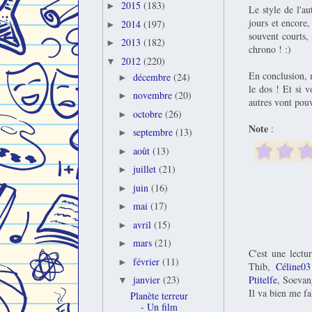
2015
(183)
►
Le style de l'aut
jours et encore,
2014
(197)
►
souvent courts, 
2013
(182)
►
chrono ! :)
2012
(220)
▼
En conclusion, m
décembre
(24)
►
le dos ! Et si 
novembre
(20)
►
autres vont pouv
octobre
(26)
►
Note
:
septembre
(13)
►
août
(13)
►
juillet
(21)
►
juin
(16)
►
mai
(17)
►
avril
(15)
►
mars
(21)
►
C'est une lect
février
(11)
►
Thib,
Céline03
Ptitelfe
, Soevan
janvier
(23)
▼
Il va bien me fa
Planète terreur
- Un film