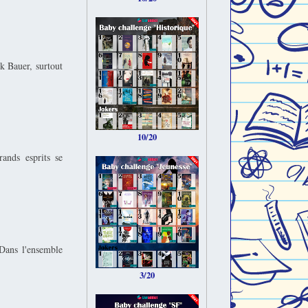
ck Bauer, surtout
10/20
rands esprits se
 Dans l'ensemble
3/20