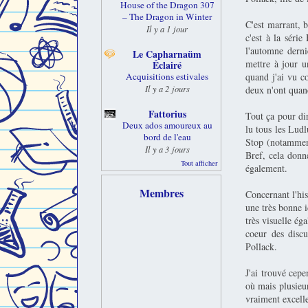
House of the Dragon 307
– The Dragon in Winter
C'est marrant, b
Il y a 1 jour
c'est à la séri
l'automne dern
Le Capharnaüm
mettre à jour un
Éclairé
quand j'ai vu c
Acquisitions estivales
Il y a 2 jours
deux n'ont quan
Fattorius
Tout ça pour dir
Deux ados amoureux au
lu tous les Lud
bord de l'eau
Stop (notamment
Il y a 3 jours
Bref, cela donn
Tout afficher
également.
Membres
Concernant l'his
une très bonne i
très visuelle ég
coeur des disc
Pollack.
J'ai trouvé cepe
où mais plusieur
vraiment excelle