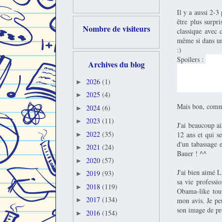
Il y a aussi 2-3
être plus surpr
Nombre de visiteurs
classique avec 
même si dans un 
:)
Spoilers :
En fa
Archives du blog
leurs états/acc
Liz... mouais...
2026
(1)
►
dans les thrillers
2025
(4)
►
Mais bon, comme
2024
(6)
►
2023
(11)
►
J'ai beaucoup a
2022
(35)
12 ans et qui s
►
d'un tabassage 
2021
(24)
►
Bauer ! ^^
2020
(57)
►
J'ai bien aimé 
2019
(93)
►
sa vie professi
2018
(119)
►
Obama-like tout
2017
(134)
mon avis. Je pe
►
son image de pré
2016
(154)
►