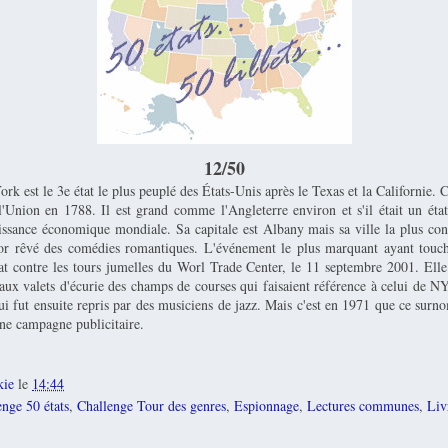
12/50
rk est le 3e état le plus peuplé des États-Unis après le Texas et la Californie. C'
l'Union en 1788. Il est grand comme l'Angleterre environ et s'il était un état
uissance économique mondiale. Sa capitale est Albany mais sa ville la plus con
 rêvé des comédies romantiques. L'événement le plus marquant ayant touché
ntat contre les tours jumelles du Worl Trade Center, le 11 septembre 2001. Ell
ux valets d'écurie des champs de courses qui faisaient référence à celui de NY
ui fut ensuite repris par des musiciens de jazz. Mais c'est en 1971 que ce surn
une campagne publicitaire.
kie
le
14:44
enge 50 états
,
Challenge Tour des genres
,
Espionnage
,
Lectures communes
,
Liv