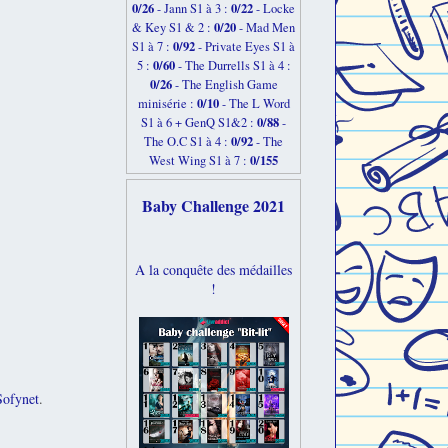
0/26
0/22
-
Jann S1 à 3 :
- Locke
0/20
& Key S1 & 2 :
- Mad Men
0/92
S1 à 7 :
- Private Eyes S1 à
0/60
5 :
- The Durrells S1 à 4 :
0/26
- The English Game
0/10
minisérie :
- The L Word
0/88
S1 à 6 + GenQ S1&2 :
-
0/92
The O.C S1 à 4 :
- The
0/155
West Wing S1 à 7 :
Baby Challenge 2021
A la conquête des médailles
!
Sofynet
.