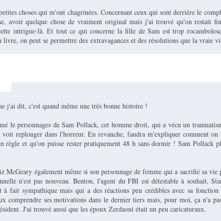
 petites choses qui m'ont chagrinées. Concernant ceux qui sont derrière le compl
ise, avoir quelque chose de vraiment original mais j'ai trouvé qu'on restait fi
cette intrigue-là. Et tout ce qui concerne la fille de Sam est trop rocambole
livre, on peut se permettre des extravagances et des résolutions que la vraie v
it, j'aurais aimé que Grace (la fille de Sam) ou Liz meurent pour donner un peu
idents. De même que c'est presque trop happy end pour moi à la fin. L'histo
 pas vraiment convaincue. Mais peut-être que je suis juste une vieille blasée hab
 ! :)
 j'ai dit, c'est quand même une très bonne histoire !
imé le personnages de Sam Pollack, cet homme droit, qui a vécu un traumatisme
e voit replonger dans l'horreur. En revanche, faudra m'expliquer comment on r
en règle et qu'on puisse rester pratiquement 48 h sans dormir ! Sam Pollack pl
Liz McGeary également même si son personnage de femme qui a sacrifié sa vie 
onnelle n'est pas nouveau. Benton, l'agent du FBI est détestable à souhait, St
 à fait sympathique mais qui a des réactions peu crédibles avec sa fonction p
ux comprendre ses motivations dans le dernier tiers mais, pour moi, ça n'a pas
sident. J'ai trouvé aussi que les époux Zerdaoui était un peu caricaturaux.