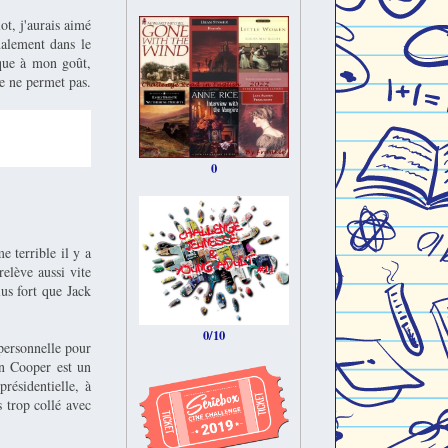
ot, j'aurais aimé
nalement dans le
sque à mon goût,
ie ne permet pas.
 de crédibilité à
ire entre Sam et
ituée à plus gore
0
 terrible il y a
elève aussi vite
us fort que Jack
0/10
personnelle pour
an Cooper est un
résidentielle, à
 trop collé avec