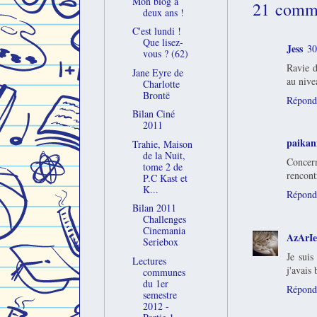
Mon blog a
21 comme
deux ans !
C'est lundi !
Que lisez-
Jess
30
vous ? (62)
Ravie d
Jane Eyre de
au nive
Charlotte
Brontë
Répond
Bilan Ciné
2011
paikan
Trahie, Maison
de la Nuit,
Concern
tome 2 de
rencont
P.C Kast et
K...
Répond
Bilan 2011
Challenges
Cinemania
AzArI
Seriebox
Je suis
Lectures
j'avais
communes
du 1er
Répond
semestre
2012 -