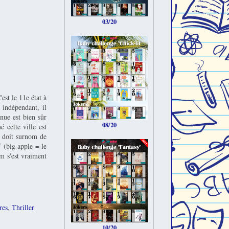
03/20
est le 11e état à
 indépendant, il
nue est bien sûr
08/20
 cette ville est
e doit surnom de
 (big apple = le
om s'est vraiment
res
,
Thriller
10/20