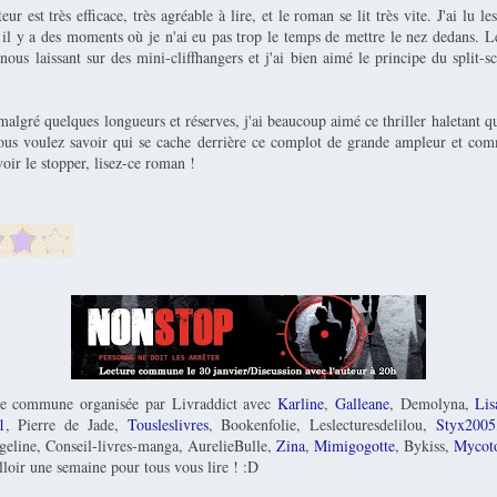
eur est très efficace, très agréable à lire, et le roman se lit très vite. J'ai lu 
 il y a des moments où je n'ai eu pas trop le temps de mettre le nez dedans. L
nous laissant sur des mini-cliffhangers et j'ai bien aimé le principe du split-
algré quelques longueurs et réserves, j'ai beaucoup aimé ce thriller haletant qu
vous voulez savoir qui se cache derrière ce complot de grande ampleur et co
oir le stopper, lisez-ce roman !
ure commune organisée par Livraddict avec
Karline
,
Galleane
, Demolyna,
Lis
1
, Pierre de Jade,
Tousleslivres
, Bookenfolie, Leslecturesdelilou,
Styx2005
geline, Conseil-livres-manga, AurelieBulle,
Zina
,
Mimigogotte
, Bykiss,
Mycot
lloir une semaine pour tous vous lire ! :D