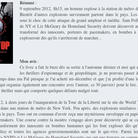
Résumé
:
9 septembre 2012, 8h15, un homme explose à la station de métro 
Bientôt d'autres explosions surviennent partout dans le pays. Les
sous le choc de cette attaque de grand ampleur et inédite. Sam Poll
de NY et Liz McGeary du Homeland Security doivent découvrir au 
transformé des innocents, porteurs de pacemakers, en bombes à 
exploseront dès qu'ils s'arrêteront de marcher...
Mon avis
:
Ce livre a fait le buzz dès sa sortie à l'automne dernier et moi qui 
les thrillers d'espionnage et de géopolitique, je ne pouvais passer à
emps dans ma Pal puisque je l'ai acheté mi-décembre et que j'ai profité d'une
qui organise également une rencontre avec l'auteur, ce 30 janvier) pour le lire.
n thriller mais qui comporte quelques défauts malgré tout.
, à deux jours de l'inauguration de la Tour de la Liberté sur le site du World
ans une station de métro de New York. Peu après, des explosions similaires 
s le pays. Tous ont en commun d'avoir reçu une mystérieuse enveloppe en papier
emakers. Une course contre la montre s'engage alors pour découvrir qui se ca
ansforment des innocents en bombes humaines qui les font exploser dès qu'i
lice et toutes les agences gouvernementales sont sur le qui-vive. Parmi le
e la NYPD et Liz McGeary du Homeland Security qui ont une histoire en commu