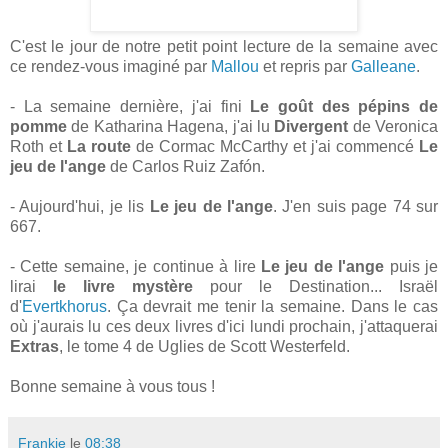
C'est le jour de notre petit point lecture de la semaine avec
ce rendez-vous imaginé par
Mallou
et repris par
Galleane
.
- La semaine dernière, j'ai fini
Le goût des pépins de
pomme
de Katharina Hagena, j'ai lu
Divergent
de Veronica
Roth et
La route
de Cormac McCarthy et j'ai commencé
Le
jeu de l'ange
de Carlos Ruiz Zafón.
- Aujourd'hui, je lis
Le jeu de l'ange
. J'en suis page 74 sur
667.
- Cette semaine, je continue à lire
Le jeu de l'ange
puis je
lirai
le livre mystère
pour le Destination... Israël
d'
Evertkhorus
. Ça devrait me tenir la semaine. Dans le cas
où j'aurais lu ces deux livres d'ici lundi prochain, j'attaquerai
Extras
, le tome 4 de Uglies de Scott Westerfeld.
Bonne semaine à vous tous !
Frankie
le
08:38