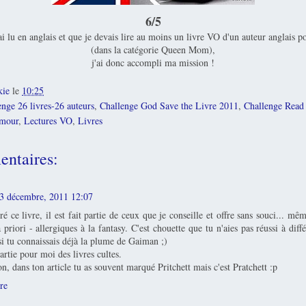
6/5
i lu en anglais et que je devais lire au moins un livre VO d'un auteur anglais p
(dans la catégorie Queen Mom),
j'ai donc accompli ma mission !
kie
le
10:25
enge 26 livres-26 auteurs
,
Challenge God Save the Livre 2011
,
Challenge Read 
mour
,
Lectures VO
,
Livres
ntaires:
3 décembre, 2011 12:07
oré ce livre, il est fait partie de ceux que je conseille et offre sans souci... m
a priori - allergiques à la fantasy. C'est chouette que tu n'aies pas réussi à diff
si tu connaissais déjà la plume de Gaiman ;)
partie pour moi des livres cultes.
on, dans ton article tu as souvent marqué Pritchett mais c'est Pratchett :p
re