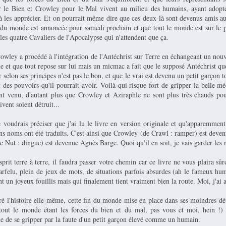
 le Bien et Crowley pour le Mal vivent au milieu des humains, ayant adopt
à les apprécier. Et on pourrait même dire que ces deux-là sont devenus amis au
n du monde est annoncée pour samedi prochain et que tout le monde est sur le p
es quatre Cavaliers de l'Apocalypse qui n'attendent que ça.
rowley a procédé à l'intégration de l'Antéchrist sur Terre en échangeant un nou
le et que tout repose sur lui mais un micmac a fait que le supposé Antéchrist q
 selon ses principes n'est pas le bon, et que le vrai est devenu un petit garçon t
 des pouvoirs qu'il pourrait avoir. Voilà qui risque fort de gripper la belle 
t venu, d'autant plus que Crowley et Aziraphle ne sont plus très chauds p
ivent soient détruit...
e voudrais préciser que j'ai lu le livre en version originale et qu'apparemment
ains noms ont été traduits. C'est ainsi que Crowley (de Crawl : ramper) est dev
 Nut : dingue) est devenue Agnès Barge. Quoi qu'il en soit, je vais garder les 
sprit terre à terre, il faudra passer votre chemin car ce livre ne vous plaira sûr
rfelu, plein de jeux de mots, de situations parfois absurdes (ah le fameux hu
ent un joyeux fouillis mais qui finalement tient vraiment bien la route. Moi, j'ai 
ré l'histoire elle-même, cette fin du monde mise en place dans ses moindres dét
out le monde étant les forces du bien et du mal, pas vous et moi, hein !) 
e de se gripper par la faute d'un petit garçon élevé comme un humain.