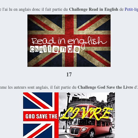
Challenge Read in English
e l'ai lu en anglais donc il fait partie du
de
Petit-li
17
Challenge God Save the Livre
me les auteurs sont anglais, il fait partie du
d'