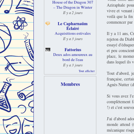
House of the Dragon 307
Aziraphale pour
– The Dragon in Winter
vivre et venant 
Il y a 2 jours
voilà que la fi
commencer par l
Le Capharnaüm
Éclairé
Il y a 11 ans, C
Acquisitions estivales
Il y a 3 jours
rejeton du Diab
essayé d'éduquer
Fattorius
et peu conscient
Deux ados amoureux au
place, le momen
bord de l'eau
dans lequel ils v
Il y a 3 jours
Tout afficher
Tout d'abord, j
française, cert
Membres
Agnès Nutter (de
Si vous avez l'e
complètement fa
!) et c'est souv
J'ai d'abord ado
monde attend (t
mécanique risqu