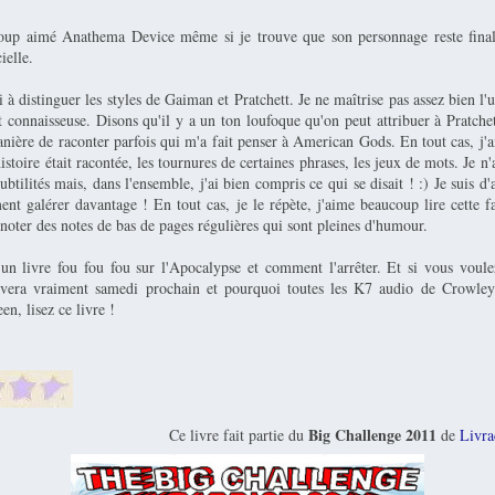
coup aimé Anathema Device même si je trouve que son personnage reste fina
ielle.
si à distinguer les styles de Gaiman et Pratchett. Je ne maîtrise pas assez bien l'u
 connaisseuse. Disons qu'il y a un ton loufoque qu'on peut attribuer à Pratche
anière de raconter parfois qui m'a fait penser à American Gods. En tout cas, j
histoire était racontée, les tournures de certaines phrases, les jeux de mots. Je n'
subtilités mais, dans l'ensemble, j'ai bien compris ce qui se disait ! :) Je suis d'
ent galérer davantage ! En tout cas, je le répète, j'aime beaucoup lire cette 
 noter des notes de bas de pages régulières qui sont pleines d'humour.
un livre fou fou fou sur l'Apocalypse et comment l'arrêter. Et si vous voulez
ivera vraiment samedi prochain et pourquoi toutes les K7 audio de Crowley
n, lisez ce livre !
Big Challenge 2011
Ce livre fait partie du
de
Livra