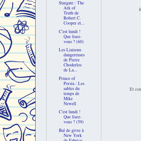
Stargate : The
Ark of
J
Truth de
Robert C.
Cooper et...
C'est lundi !
Que lisez-
vous ? (60)
Les Liaisons
dangereuses
de Pierre
Choderlos
de La...
Prince of
Persia : Les
sables du
Et com
temps de
Mike
Newell
C'est lundi !
Que lisez-
vous ? (59)
Bal de givre à
New York
de Fabrice