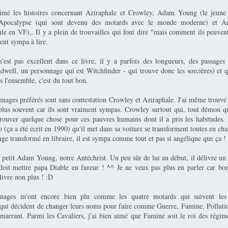
imé les histoires concernant Aziraphale et Crowley, Adam Young (le jeune 
l’Apocalypse (qui sont devenu des motards avec le monde moderne) et A
e en VF),. Il y a plein de trouvailles qui font dire "mais comment ils peuvent
ment sympa à lire.
n'est pas excellent dans ce livre, il y a parfois des longueurs, des passages 
dwell, un personnage qui est Witchfinder - qui trouve donc les sorcières) et q
 l'ensemble, c'est du tout bon.
nages préférés sont sans contestation Crowley et Aziraphale. J'ai même trou
 plus souvent car ils sont vraiment sympas. Crowley surtout qui, tout démon qu'
rouver quelque chose pour ces pauvres humains dont il a pris les habitudes. 
 (ça a été écrit en 1990) qu'il met dans sa voiture se transforment toutes en c
ge transformé en libraire, il est sympa comme tout et pas si angélique que ça !
e petit Adam Young, notre Antéchrist. Un peu sûr de lui au début, il délivre u
 doit mettre papa Diable en fureur ! ^^ Je ne veux pas plus en parler car bon
 livre non plus ! :D
nnages m'ont encore bien plu comme les quatre motards qui suivent les
 qui décident de changer leurs noms pour faire comme Guerre, Famine, Pollutio
 marrant. Parmi les Cavaliers, j'ai bien aimé que Famine soit le roi des régime