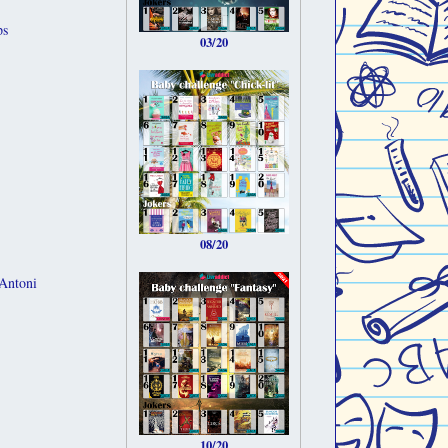
ps
03/20
08/20
Antoni
10/20