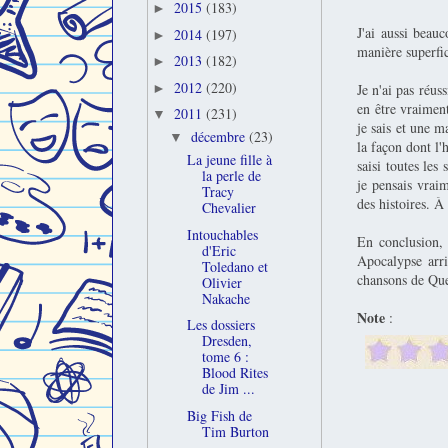
2015
(183)
►
J'ai aussi beau
2014
(197)
►
manière superfic
2013
(182)
►
2012
(220)
Je n'ai pas réus
►
en être vraiment
2011
(231)
▼
je sais et une m
décembre
(23)
▼
la façon dont l'
La jeune fille à
saisi toutes les 
la perle de
je pensais vraim
Tracy
des histoires. À
Chevalier
Intouchables
En conclusion, 
d'Eric
Apocalypse arr
Toledano et
chansons de Quee
Olivier
Nakache
Note
:
Les dossiers
Dresden,
tome 6 :
Blood Rites
de Jim ...
Big Fish de
Tim Burton