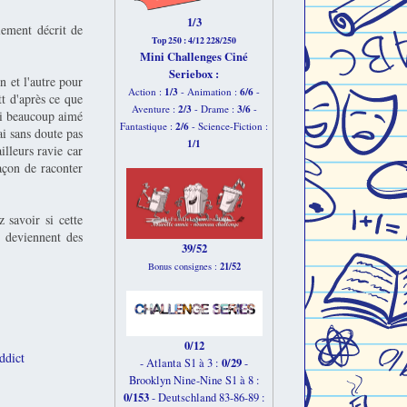
1/3
lement décrit de
Top 250 : 4/12 228/250
Mini Challenges Ciné
Seriebox :
n et l'autre pour
1/3
6
/6
Action :
- Animation :
-
tt d'après ce que
2
/3
3
/6
Aventure :
- Drame :
-
'ai beaucoup aimé
2
/6
Fantastique :
- Science-Fiction :
ai sans doute pas
1
/1
ailleurs ravie car
façon de raconter
 savoir si cette
 deviennent des
39/52
21/52
Bonus consignes :
0/12
ddict
0/29
- Atlanta S1 à 3 :
-
Brooklyn Nine-Nine S1 à 8 :
0/153
-
Deutschland 83-86-89 :