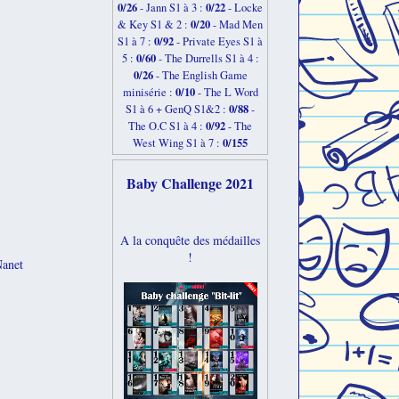
0/26
0/22
-
Jann S1 à 3 :
- Locke
0/20
& Key S1 & 2 :
- Mad Men
0/92
S1 à 7 :
- Private Eyes S1 à
0/60
5 :
- The Durrells S1 à 4 :
0/26
- The English Game
0/10
minisérie :
- The L Word
0/88
S1 à 6 + GenQ S1&2 :
-
0/92
The O.C S1 à 4 :
- The
0/155
West Wing S1 à 7 :
Baby Challenge 2021
A la conquête des médailles
!
anet