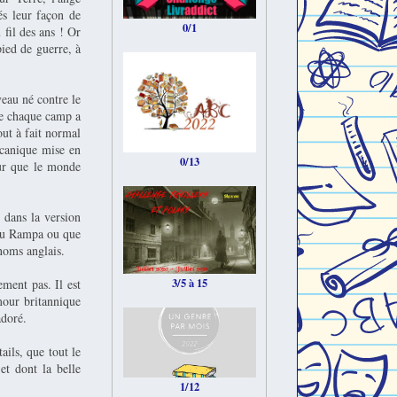
és leur façon de
0/1
 fil des ans ! Or
ied de guerre, à
veau né contre le
ue chaque camp a
out à fait normal
mécanique mise en
0/13
our que le monde
 dans la version
enu Rampa ou que
noms anglais.
3/5 à 15
ement pas. Il est
mour britannique
adoré.
ails, que tout le
et dont la belle
1/12