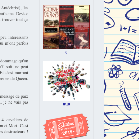
Antéchrist), les
nathema Device
 trouver tout ça
peu intéressants
ui m'ont parfois
0
vé dommage qu'on
il soit, ne peut
Et c'est marrant
hansons de Queen.
n message de paix
, je ne vais pas
0/10
 4 cavaliers de
n et Mort. C'est
s destructeurs !