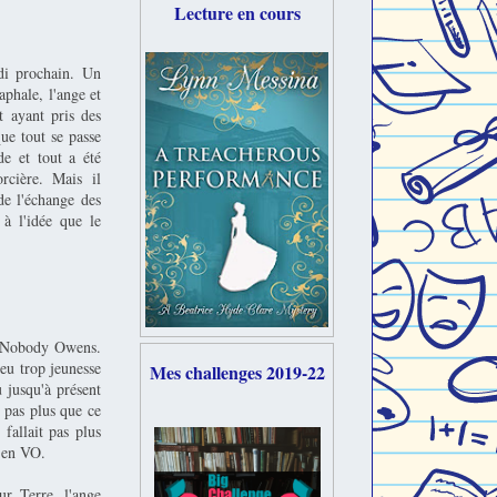
Lecture en cours
di prochain. Un
aphale, l'ange et
t ayant pris des
ue tout se passe
de et tout a été
rcière. Mais il
de l'échange des
 à l'idée que le
t Nobody Owens.
eu trop jeunesse
Mes challenges 2019-22
 jusqu'à présent
t pas plus que ce
fallait pas plus
t en VO.
ur Terre, l'ange