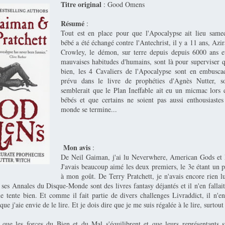
Titre original
: Good Omens
Résumé
:
Tout est en place pour que l'Apocalypse ait lieu same
bébé a été échangé contre l'Antechrist, il y a 11 ans, Azir
Crowley, le démon, sur terre depuis depuis 6000 ans e
mauvaises habitudes d'humains, sont là pour superviser q
bien, les 4 Cavaliers de l'Apocalypse sont en embusca
prévu dans le livre de prophéties d'Agnès Nutter, so
semblerait que le Plan Ineffable ait eu un micmac lors 
bébés et que certains ne soient pas aussi enthousiastes
monde se termine...
Mon avis
:
De Neil Gaiman, j'ai lu Neverwhere, American Gods e
J'avais beaucoup aimé les deux premiers, le 3e étant un p
à mon goût. De Terry Pratchett, je n'avais encore rien lu
 ses Annales du Disque-Monde sont des livres fantasy déjantés et il n'en fallai
ente bien. Et comme il fait partie de divers challenges Livraddict, il n'en 
ue j'aie envie de le lire. Et je dois dire que je me suis régalée à le lire, surtou
que les forces du Bien et du Mal s'équilibrent et que leurs représentants s