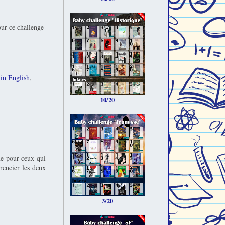
our ce challenge
in English
,
10/20
ême pour ceux qui
érencier les deux
3/20