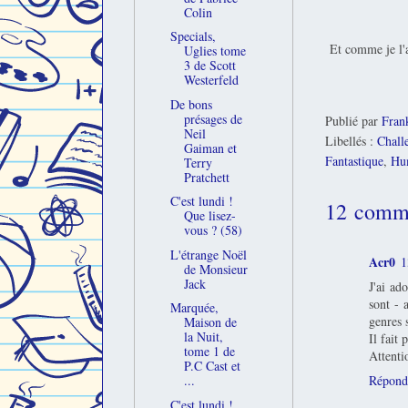
Colin
Specials,
Et comme je l'a
Uglies tome
3 de Scott
Westerfeld
De bons
présages de
Publié par
Fran
Neil
Libellés :
Chall
Gaiman et
Fantastique
,
Hu
Terry
Pratchett
C'est lundi !
12 comme
Que lisez-
vous ? (58)
L'étrange Noël
Acr0
1
de Monsieur
Jack
J'ai ad
sont - 
Marquée,
genres 
Maison de
la Nuit,
Il fait 
tome 1 de
Attenti
P.C Cast et
Répond
...
C'est lundi !