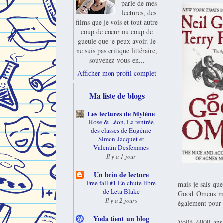
parle de mes
lectures, des
films que je vois et tout autre
coup de coeur ou coup de
gueule que je peux avoir. Je
ne suis pas critique littéraire,
souvenez-vous-en...
Afficher mon profil complet
Ma liste de blogs
Les lectures de Mylène
Rose & Léon, La rentrée
des classes de Eugénie
Simon-Jacquet et
Valentin Desfemmes
Il y a 1 jour
Un brin de lecture
Free fall #1 En chute libre
mais je sais que
de Leta Blake
Good Omens me t
Il y a 2 jours
également pour q
Yoda tient un blog
Voilà 6000 ans 