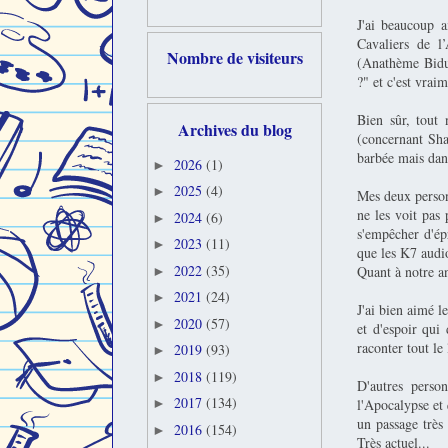
J'ai beaucoup a
Cavaliers de 
Nombre de visiteurs
(Anathème Bidul
?" et c'est vrai
Bien sûr, tout 
Archives du blog
(concernant Sha
barbée mais dans
2026
(1)
►
2025
(4)
►
Mes deux person
ne les voit pas
2024
(6)
►
s'empêcher d'ép
2023
(11)
►
que les K7 audio
2022
(35)
Quant à notre an
►
2021
(24)
►
J'ai bien aimé l
2020
(57)
►
et d'espoir qui
raconter tout le
2019
(93)
►
2018
(119)
►
D'autres perso
2017
(134)
l'Apocalypse et
►
un passage très
2016
(154)
►
Très actuel...