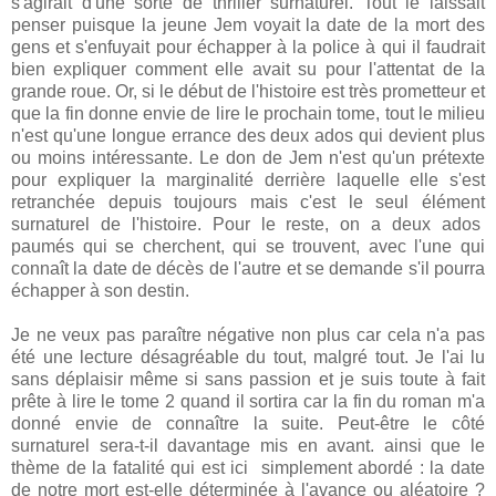
s'agirait d'une sorte de thriller surnaturel. Tout le laissait
penser puisque la jeune Jem voyait la date de la mort des
gens et s'enfuyait pour échapper à la police à qui il faudrait
bien expliquer comment elle avait su pour l'attentat de la
grande roue. Or, si le début de l'histoire est très prometteur et
que la fin donne envie de lire le prochain tome, tout le milieu
n'est qu'une longue errance des deux ados qui devient plus
ou moins intéressante. Le don de Jem n'est qu'un prétexte
pour expliquer la marginalité derrière laquelle elle s'est
retranchée depuis toujours mais c'est le seul élément
surnaturel de l'histoire. Pour le reste, on a deux ados
paumés qui se cherchent, qui se trouvent, avec l'une qui
connaît la date de décès de l'autre et se demande s'il pourra
échapper à son destin.
Je ne veux pas paraître négative non plus car cela n'a pas
été une lecture désagréable du tout, malgré tout. Je l'ai lu
sans déplaisir même si sans passion et je suis toute à fait
prête à lire le tome 2 quand il sortira car la fin du roman m'a
donné envie de connaître la suite. Peut-être le côté
surnaturel sera-t-il davantage mis en avant. ainsi que le
thème de la fatalité qui est ici simplement abordé : la date
de notre mort est-elle déterminée à l'avance ou aléatoire ?