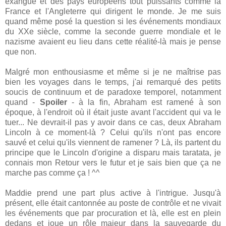
exangue et des pays européens tout puissants comme la
France et l'Angleterre qui dirigent le monde. Je me suis
quand même posé la question si les événements mondiaux
du XXe siècle, comme la seconde guerre mondiale et le
nazisme avaient eu lieu dans cette réalité-là mais je pense
que non.
Malgré mon enthousiasme et même si je ne maîtrise pas
bien les voyages dans le temps, j'ai remarqué des petits
soucis de continuum et de paradoxe temporel, notamment
quand -
Spoiler
- à la fin, Abraham est ramené à son
époque, à l'endroit où il était juste avant l'accident qui va le
tuer... Ne devrait-il pas y avoir dans ce cas, deux Abraham
Lincoln à ce moment-là ? Celui qu'ils n'ont pas encore
sauvé et celui qu'ils viennent de ramener ? Là, ils partent du
principe que le Lincoln d'origine a disparu mais taratata, je
connais mon Retour vers le futur et je sais bien que ça ne
marche pas comme ça ! ^^
Maddie prend une part plus active à l'intrigue. Jusqu'à
présent, elle était cantonnée au poste de contrôle et ne vivait
les événements que par procuration et là, elle est en plein
dedans et joue un rôle majeur dans la sauvegarde du