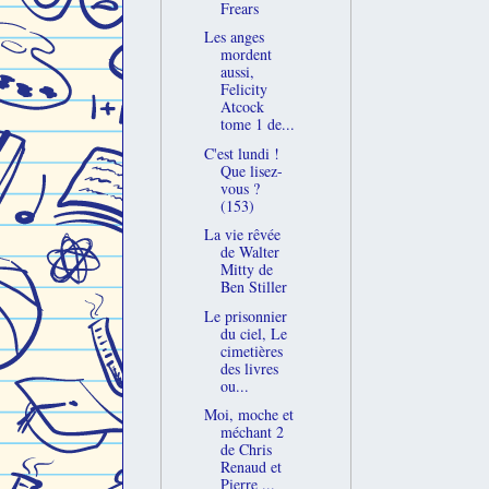
Frears
Les anges
mordent
aussi,
Felicity
Atcock
tome 1 de...
C'est lundi !
Que lisez-
vous ?
(153)
La vie rêvée
de Walter
Mitty de
Ben Stiller
Le prisonnier
du ciel, Le
cimetières
des livres
ou...
Moi, moche et
méchant 2
de Chris
Renaud et
Pierre ...