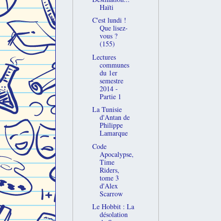
Haïti
C'est lundi !
Que lisez-
vous ?
(155)
Lectures
communes
du 1er
semestre
2014 -
Partie 1
La Tunisie
d'Antan de
Philippe
Lamarque
Code
Apocalypse,
Time
Riders,
tome 3
d'Alex
Scarrow
Le Hobbit : La
désolation