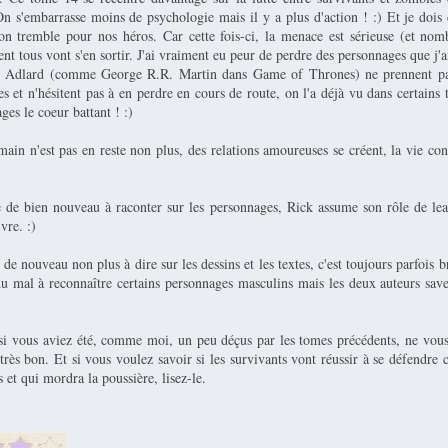
n s'embarrasse moins de psychologie mais il y a plus d'action ! :) Et je dois 
n tremble pour nos héros. Car cette fois-ci, la menace est sérieuse (et nom
tous vont s'en sortir. J'ai vraiment eu peur de perdre des personnages que j'a
 Adlard (comme George R.R. Martin dans Game of Thrones) ne prennent pa
s et n'hésitent pas à en perdre en cours de route, on l'a déjà vu dans certain
ages le coeur battant ! :)
ain n'est pas en reste non plus, des relations amoureuses se créent, la vie co
 de bien nouveau à raconter sur les personnages, Rick assume son rôle de lead
vre. :)
de nouveau non plus à dire sur les dessins et les textes, c'est toujours parfois b
 du mal à reconnaître certains personnages masculins mais les deux auteurs sav
si vous aviez été, comme moi, un peu déçus par les tomes précédents, ne vou
très bon. Et si vous voulez savoir si les survivants vont réussir à se défendre 
 et qui mordra la poussière, lisez-le.