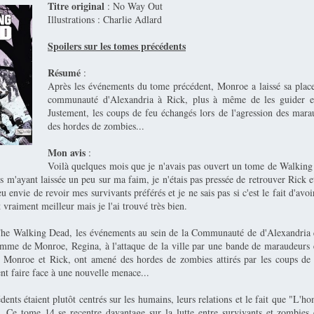
Titre original
: No Way Out
Illustrations : Charlie Adlard
Spoilers sur les tomes précédents
Résumé
:
Après les événements du tome précédent, Monroe a laissé sa place
communauté d'Alexandria à Rick, plus à même de les guider en
Justement, les coups de feu échangés lors de l'agression des marau
des hordes de zombies...
Mon avis
:
Voilà quelques mois que je n'avais pas ouvert un tome de Walkin
 m'ayant laissée un peu sur ma faim, je n'étais pas pressée de retrouver Rick 
 eu envie de revoir mes survivants préférés et je ne sais pas si c'est le fait d'av
t vraiment meilleur mais je l'ai trouvé très bien.
The Walking Dead, les événements au sein de la Communauté de d'Alexandria 
emme de Monroe, Regina, à l'attaque de la ville par une bande de maraudeurs 
e Monroe et Rick, ont amené des hordes de zombies attirés par les coups de 
nt faire face à une nouvelle menace...
ents étaient plutôt centrés sur les humains, leurs relations et le fait que "L'
Ce tome 14 se recentre davantage sur la lutte entre survivants et zombies e