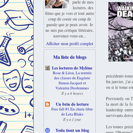
parle de mes
lectures, des
films que je vois et tout autre
coup de coeur ou coup de
gueule que je peux avoir. Je
ne suis pas critique littéraire,
souvenez-vous-en...
Afficher mon profil complet
Ma liste de blogs
Les lectures de Mylène
Rose & Léon, La rentrée
précédents tomes
des classes de Eugénie
fin janvier, j'ai
Simon-Jacquet et
ou si le tome es
Valentin Desfemmes
Il y a 8 heures
Previously on 
Un brin de lecture
la mort de la f
Free fall #1 En chute libre
leadership entr
de Leta Blake
survivants doive
Il y a 1 jour
Les tomes précéd
Yoda tient un blog
pour l'Homme". 