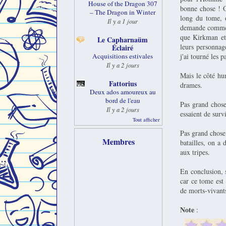
House of the Dragon 307
bonne chose ! O
– The Dragon in Winter
long du tome, o
Il y a 1 jour
demande comment 
que Kirkman et
Le Capharnaüm
leurs personnage
Éclairé
j'ai tourné les p
Acquisitions estivales
Il y a 2 jours
Mais le côté hum
Fattorius
drames.
Deux ados amoureux au
bord de l'eau
Pas grand chose
Il y a 2 jours
essaient de survi
Tout afficher
Pas grand chose 
Membres
batailles, on a
aux tripes.
En conclusion, 
car ce tome est 
de morts-vivants
Note
: