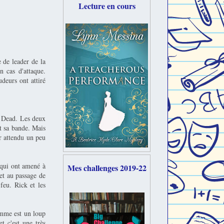
Lecture en cours
 de leader de la
 cas d'attaque.
deurs ont attiré
g Dead. Les deux
et sa bande. Mais
oir attendu un peu
qui ont amené à
Mes challenges 2019-22
et au passage de
feu. Rick et les
homme est un loup
t c'est une très