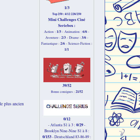
1/3
Top 250 : 4/12 228/250
Mini Challenges Ciné
Seriebox :
1/3
6
/6
Action :
- Animation :
-
2
/3
3
/6
Aventure :
- Drame :
-
2
/6
Fantastique :
- Science-Fiction :
1
/1
39/52
21/52
Bonus consignes :
le plus ancien
0/12
0/29
- Atlanta S1 à 3 :
-
Brooklyn Nine-Nine S1 à 8 :
0/153
-
Deutschland 83-86-89 :