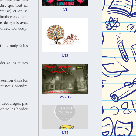
dire que tout au
0/1
breuse) et on se
imais car on sait
s de gants avec
s tomes. Du coup,
ntinue malgré les
0/13
er et les autres
rouillon dans les
ent nous prendre
3/5 à 15
s découragez pas
contre les hordes
1/12