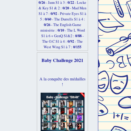
0/26
0/22
-
Jann S1 à 3 :
- Locke
0/20
& Key S1 & 2 :
- Mad Men
0/92
S1 à 7 :
- Private Eyes S1 à
0/60
5 :
- The Durrells S1 à 4 :
0/26
- The English Game
0/10
minisérie :
- The L Word
0/88
S1 à 6 + GenQ S1&2 :
-
0/92
The O.C S1 à 4 :
- The
0/155
West Wing S1 à 7 :
Baby Challenge 2021
A la conquête des médailles
!