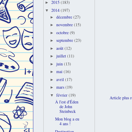
2015
(183)
►
2014
(197)
▼
décembre
(27)
►
novembre
(15)
►
octobre
(9)
►
septembre
(23)
►
août
(12)
►
juillet
(11)
►
juin
(13)
►
mai
(16)
►
avril
(17)
►
mars
(19)
►
février
(19)
▼
Article plus 
À l'est d'Éden
de John
Steinbeck
Mon blog a eu
4 ans !
Destination...