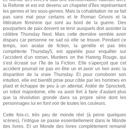
la Refonte et est est devenu un chapelet d'îles représentant
les genres et les sous-genres. Mais la cohabitation ne se fait
pas sans mal pour certains et le Roman Grivois et la
littérature féminine qui sont au bord de la guerre. Des
pourparlers de paix doivent se tenir auxquels doit assister la
célèbre Thursday Next. Mais cette dernière semble avoir
disparu car personne ne sait où elle se trouve. Pendant ce
temps, son avatar de fiction, la gentille et pas très
compétente Thursday5, est appelée pour enquêter sur
l'accident d'un roman, Murders on the Hareng Rouge, qui
s'est écrasé sur l'île de la Fiction. Elle s'aperçoit que cet
accident pourrait ne pas en être un et avoir un lien avec la
disparition de la vraie Thursday. Et pour corroborer son
intuition, elle est bientôt prise pour cible par les hommes en
plaid et échappe de peu à un attentat. Aidée de Sprockett,
un robot majordome, elle va avoir fort à faire d'autant plus
que la révolution gronde dans sa propre série dont les
personnages lui en font voir de toutes les couleurs.
Cette fois-ci, très peu de monde réel (à peine quelques
scènes), l'intrigue se passe essentiellement dans le Monde
des livres. Et un Monde des livres complètement remanié