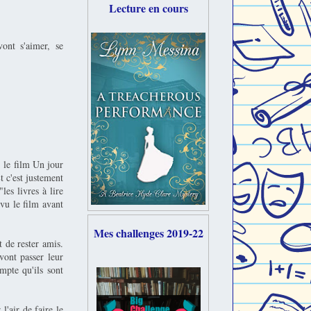
Lecture en cours
nt s'aimer, se
, le film Un jour
t c'est justement
les livres à lire
r vu le film avant
Mes challenges 2019-22
t de rester amis.
vont passer leur
mpte qu'ils sont
l'air de faire le