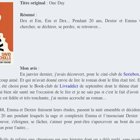
Titre original
: One Day
Résumé
:
Dex et Em, Em et Dex... Pendant 20 ans, Dexter et Emma vo
chercher, se déchirer, se perdre, se retrouver...
Mon avis
:
En janvier dernier, j'avais découvert, pour le ciné-club de
Seriebox
coup aimé. Et qui m'avait donné envie de lire le roman dont le film était tiré. E
 a été choisi pour le Book-club de
Livraddict
de septembre dont le thème était "
ai bien sûr sauté sur l'occasion de le lire et je ne sais pas si c'est le fait d'avoi
re est fidèle et très touchante, j'ai moins accroché au roman...
88, Emma et Dexter finissent leurs études, passent la nuit ensemble et déciden
 20 ans pendant lesquels la sage et complexée Emma et l’insouciant Dexter 
ouver, s'éloigner, se fâcher, s'aimer pour peut-être s'apercevoir au bout du co
un pour l'autre...
ficile de refaire une chronique sur une histoire dont on a déjà parlé, sans avoir 