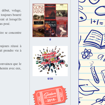
u début, volage,
t toujours bourré
t et lorsqu'ils
us posé.
ire se concentre
0
oujours réussi à
ait prendre vie à
convaincu que le
chemin avec eux,
0/10