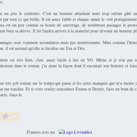
e.
est un peu le contraire. C'est un homme attachant mais trop enfant gâté a
iré par tout ce qui brille. Il est assez faible et chaque année le voit pratiquemen
a est un peu comme sa bouée de sauvetage, de nombreux passages le prouven
sent bien sa dérive. Il lui faudra arriver à la maturité pour devenir un homme pl
onnages sont vraiment secondaires mais pas inintéressants. Mais comme l'histo
an, il est normal qu'elle se focalise sur Em et Dex.
uteur est très bien, clair, assez facile à lire en VO. Même si je n'ai pas t
ement dans le roman, j'ai aimé la façon dont il racontait son histoire et fais
.
un très joli roman sur le temps qui passe et les actes manqués qui m'a moins 
 su me toucher. Et si vous voulez rencontrer Emma et Dexter, faire un bout de 
rés, lisez-le.
D'autres avis sur