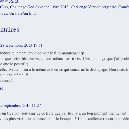
kie
le
19:21
Club
,
Challenge God Save the Livre 2013
,
Challenge Version originale
,
Coméd
vres
,
Un livre/un film
taires:
28 septembre, 2013 19:51
onnes tellement envie de voir le film maintenant :p
rai que cette histoire est quand même très triste. C'est pour ça que j'ai préf
 que le positif :)
 effectivement, on a le même avis en ce qui concerne le découpage. Non mais fr
nt quand même :P
oirée :)
re
29 septembre, 2013 11:27
e un très bon souvenir de ce livre que j'ai lu il y a un bon moment maintenant.
iens plus vraiment comment fini le bouquin ! Une excellente raison pour déco