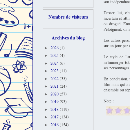
son indépendanc
Dexter, lui, c'
Nombre de visiteurs
incertain et att
ou drogué. Emm
s'éloignent, on 
Archives du blog
Les autres pers
sur un jour par 
2026
(1)
►
2025
(4)
►
Le style de l'a
m'immerger total
2024
(6)
►
ses personnages
2023
(11)
►
2022
(35)
En conclusion, 
►
film mais qui a
2021
(24)
►
ensemble ou sépa
2020
(57)
►
Note :
2019
(93)
►
2018
(119)
►
2017
(134)
►
2016
(154)
►