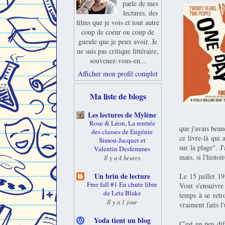
parle de mes
lectures, des
films que je vois et tout autre
coup de coeur ou coup de
gueule que je peux avoir. Je
ne suis pas critique littéraire,
souvenez-vous-en...
Afficher mon profil complet
Ma liste de blogs
Les lectures de Mylène
Rose & Léon, La rentrée
que j'avais beau
des classes de Eugénie
ce livre-là qui
Simon-Jacquet et
sur la plage". J'
Valentin Desfemmes
mais, si l'histoi
Il y a 4 heures
Un brin de lecture
Le 15 juillet 19
Free fall #1 En chute libre
Vont s'ensuivre
de Leta Blake
temps à se retr
Il y a 1 jour
vraiment faits l'
Yoda tient un blog
C'est un peu dif