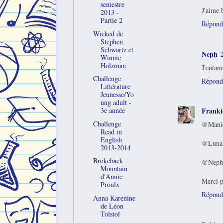
semestre
J'aime 
2013 -
Partie 2
Répond
Wicked de
Stephen
Schwartz et
Neph
Winnie
Holzman
J'entame
Challenge
Répond
Littérature
Jeunesse/Yo
ung adult -
Franki
3e année
Challenge
@Manie,
Read in
English
@Luna, 
2013-2014
Brokeback
@Neph, j
Mountain
d'Annie
Merci p
Proulx
Répond
Anna Karenine
de Léon
Tolstoï