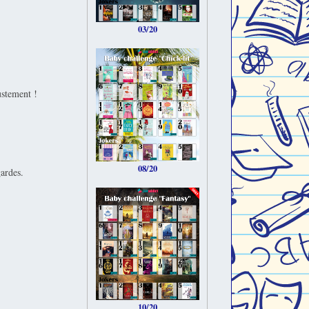
03/20
justement !
08/20
gardes.
10/20