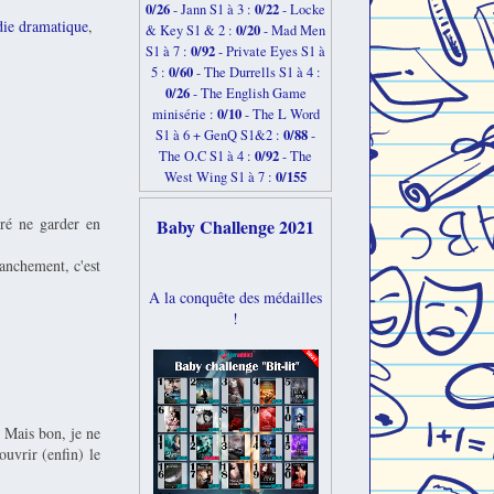
0/26
0/22
-
Jann S1 à 3 :
- Locke
ie dramatique
,
0/20
& Key S1 & 2 :
- Mad Men
0/92
S1 à 7 :
- Private Eyes S1 à
0/60
5 :
- The Durrells S1 à 4 :
0/26
- The English Game
0/10
minisérie :
- The L Word
0/88
S1 à 6 + GenQ S1&2 :
-
0/92
The O.C S1 à 4 :
- The
0/155
West Wing S1 à 7 :
éré ne garder en
Baby Challenge 2021
anchement, c'est
A la conquête des médailles
!
. Mais bon, je ne
uvrir (enfin) le