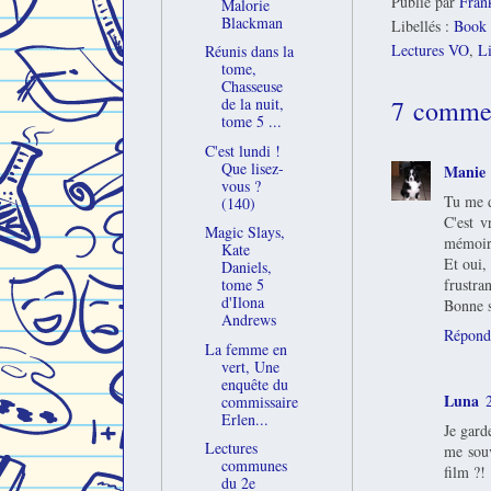
Publié par
Fran
Malorie
Blackman
Libellés :
Book 
Lectures VO
,
Li
Réunis dans la
tome,
Chasseuse
7 commen
de la nuit,
tome 5 ...
C'est lundi !
Que lisez-
Manie
vous ?
Tu me d
(140)
C'est v
Magic Slays,
mémoire
Kate
Et oui,
Daniels,
frustra
tome 5
d'Ilona
Bonne s
Andrews
Répond
La femme en
vert, Une
enquête du
Luna
commissaire
Erlen...
Je gard
Lectures
me souv
communes
film ?!
du 2e