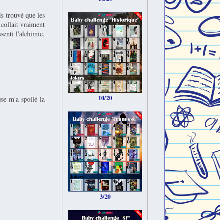
is trouvé que les
 collait vraiment
senti l'alchimie,
10/20
se m'a spoilé la
3/20