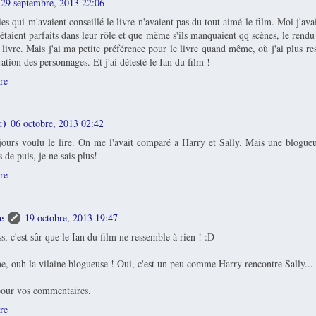
29 septembre, 2013 22:06
es qui m'avaient conseillé le livre n'avaient pas du tout aimé le film. Moi j'ava
 étaient parfaits dans leur rôle et que même s'ils manquaient qq scènes, le rendu
 livre. Mais j'ai ma petite préférence pour le livre quand même, où j'ai plus res
ration des personnages. Et j'ai détesté le Ian du film !
re
:)
06 octobre, 2013 02:42
ujours voulu le lire. On me l'avait comparé a Harry et Sally. Mais une blogueu
s de puis, je ne sais plus!
re
e
19 octobre, 2013 19:47
, c'est sûr que le Ian du film ne ressemble à rien ! :D
, ouh la vilaine blogueuse ! Oui, c'est un peu comme Harry rencontre Sally...
our vos commentaires.
re