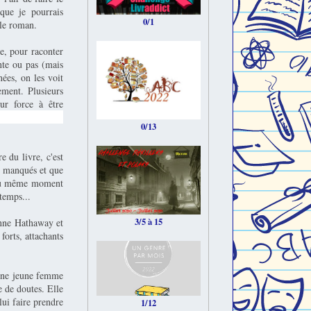
que je pourrais
0/1
 le roman.
ce, pour raconter
nte ou pas (mais
ées, on les voit
ement. Plusieurs
ur force à être
t sur ce dernier
0/13
e du livre, c'est
us manqués et que
s au même moment
temps...
3/5 à 15
Anne Hathaway et
forts, attachants
 une jeune femme
e de doutes. Elle
lui faire prendre
1/12