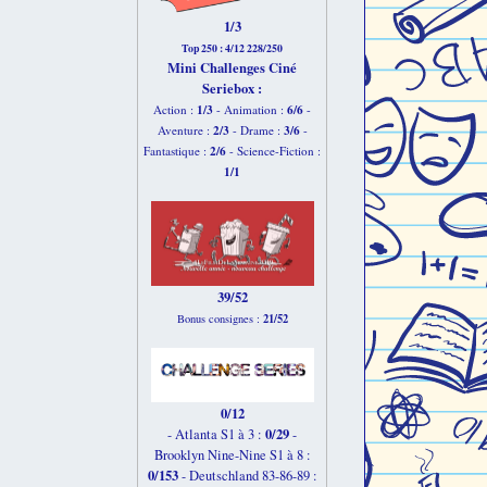
1/3
Top 250 : 4/12 228/250
Mini Challenges Ciné
Seriebox :
1/3
6
/6
Action :
- Animation :
-
2
/3
3
/6
Aventure :
- Drame :
-
2
/6
Fantastique :
- Science-Fiction :
1
/1
39/52
21/52
Bonus consignes :
0/12
0/29
- Atlanta S1 à 3 :
-
Brooklyn Nine-Nine S1 à 8 :
0/153
-
Deutschland 83-86-89 :