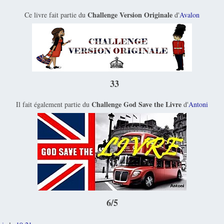
Challenge Version Originale
Ce livre fait partie du
d'
Avalon
33
Challenge God Save the Livre
Il fait également partie du
d'
Antoni
6/5