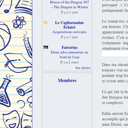
House of the Dragon 307
perroquet :) C
– The Dragon in Winter
pratiquement fa
Il y a 1 jour
Le roman tire so
Le Capharnaüm
son histoire. C
Éclairé
apparemment cet
Acquisitions estivales
Il y a 1 jour
évoluer. C'est 
événements imp
Fattorius
simplement évo
Deux ados amoureux au
mais qui est amo
bord de l'eau
Il y a 2 jours
Dans ma chroniqu
Tout afficher
toujours vrai ma
pendant trop lo
Membres
et vivent autre 
Ce qui fait la 
Jim Sturgess éta
et complexes.
Enfin surtout E
accomplie qui pr
aime Dexter, san