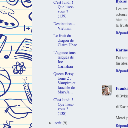
Bykiss
C'est lundi !
Que lisez-
Les ami
vous ?
acteurs
(139)
bien au
Destination...
la frust
Vietnam
Répond
Le fruit du
dragon de
Claire Ubac
Karine
L'agence tous
risques de
J'ai to
Joe
fin alor
Carnahan
Répond
Queen Betsy,
tome 2 :
Vampire et
fauchée de
Franki
MaryJa...
@Bykiss
C'est lundi !
Que lisez-
@Karine
vous ?
(138)
Merci p
août
(9)
►
Répond