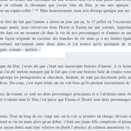
ar en relisant la chronique que j'avais faite du film, je me suis aperçue 
ire un copier-coller ! ^^ Mais heureusement, mon avis diverge quelque peu sur
n titre du fait que l'auteur a choisi un jour par an, le 15 juillet en l'occurren
haque année, nous retrouvons donc Dexter et Emma sur une journée, importa
te date est un moment clé dans la vie de nos personnages) et d'années en ann
une façon originale de raconter des tranches de vie mais ça a ses limites égal
ortants surviennent entre deux dates et j'ai trouvé qu'ils perdaient de le
qués, comme - spoilers -
la mort de la mère de Dexter qui a forcément un impac
indri car il ne se passe pas un 15 juillet
.
e du film, j'avais dit que c'était une émouvante histoire d'amour. À la lectur
is j'ai été surtout marquée par le fait que c'est une histoire faite de rendez-vo
ngtemps les protagonistes se cherchent, hésitent, ne sont pas forcément prêt
chose. Du coup, c'est super triste car on voit bien qu'ils perdent énormément de 
force du roman, ce sont ses deux personnages principaux et si l'alchimie entre 
it évidente dans le film c'est parce que Emma et Dexter sont deux personnages 
mma. Tout au long de ces vingt ans, on la voit se prendre en charge, devenir
end sa vie en main alors qu'au début, c'était une jeune fille complexée et plein
s aucun doute mais leur relation ou plutôt l’absence de relation amoureuse va 