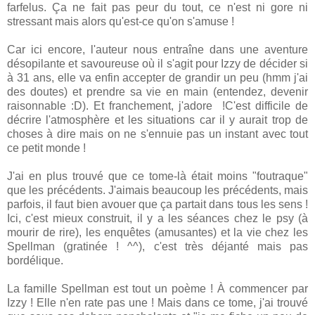
farfelus. Ça ne fait pas peur du tout, ce n'est ni gore ni
stressant mais alors qu'est-ce qu'on s'amuse !
Car ici encore, l'auteur nous entraîne dans une aventure
désopilante et savoureuse où il s'agit pour Izzy de décider si
à 31 ans, elle va enfin accepter de grandir un peu (hmm j'ai
des doutes) et prendre sa vie en main (entendez, devenir
raisonnable :D). Et franchement, j'adore !C'est difficile de
décrire l'atmosphère et les situations car il y aurait trop de
choses à dire mais on ne s'ennuie pas un instant avec tout
ce petit monde !
J'ai en plus trouvé que ce tome-là était moins "foutraque"
que les précédents. J'aimais beaucoup les précédents, mais
parfois, il faut bien avouer que ça partait dans tous les sens !
Ici, c'est mieux construit, il y a les séances chez le psy (à
mourir de rire), les enquêtes (amusantes) et la vie chez les
Spellman (gratinée ! ^^), c'est très déjanté mais pas
bordélique.
La famille Spellman est tout un poème ! À commencer par
Izzy ! Elle n'en rate pas une ! Mais dans ce tome, j'ai trouvé