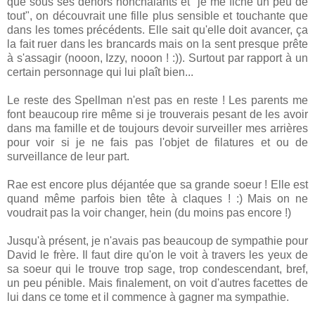
que sous ses dehors nonchalants et "je me fiche un peu de
tout", on découvrait une fille plus sensible et touchante que
dans les tomes précédents. Elle sait qu'elle doit avancer, ça
la fait ruer dans les brancards mais on la sent presque prête
à s'assagir (nooon, Izzy, nooon ! :)). Surtout par rapport à un
certain personnage qui lui plaît bien...
Le reste des Spellman n'est pas en reste ! Les parents me
font beaucoup rire même si je trouverais pesant de les avoir
dans ma famille et de toujours devoir surveiller mes arrières
pour voir si je ne fais pas l'objet de filatures et ou de
surveillance de leur part.
Rae est encore plus déjantée que sa grande soeur ! Elle est
quand même parfois bien tête à claques ! :) Mais on ne
voudrait pas la voir changer, hein (du moins pas encore !)
Jusqu'à présent, je n'avais pas beaucoup de sympathie pour
David le frère. Il faut dire qu'on le voit à travers les yeux de
sa soeur qui le trouve trop sage, trop condescendant, bref,
un peu pénible. Mais finalement, on voit d'autres facettes de
lui dans ce tome et il commence à gagner ma sympathie.