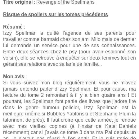
Titre original
: Revenge of the Spellmans
Risque de spoilers sur les tomes précédents
Résumé
:
Izzy Spellman a quitté l'agence de ses parents pour
travailler comme barmaid chez son ami Milo mais ce dernier
lui demande un service pour une de ses connaissances.
Entre deux séances chez le psy (pour avoir espionné son
voisin), elle se retrouve à enquêter sur deux femmes tout en
gérant ses relations avec sa farfelue famille...
Mon avis
:
Si vous suivez mon blog régulièrement, vous ne m'avez
jamais entendu parler d'Izzy Spellman. Et pour cause, ma
lecture du tome 2 remontant à il y a bien quatre ans ! Et
pourtant, les Spellman font partie des livres que j'adore lire
dans le genre humour policier, Izzy Spellman est la
meilleure (même si Bubbles Yablonski et Stephanie Plum la
talonnent de près). Il faut croire que cette année, je renoue
avec mes vieilles copines (à l'instar de Kate Daniels
récemment) car si j'avais ce tome 3 dans ma Pal depuis un
an, je n'avais pas réussi à l'en sortir. Et je suis ravie de