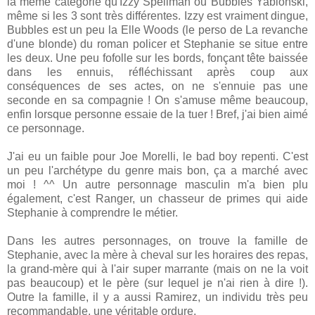
la même catégorie qu'Izzy Spellman ou Bubbles Yablonski,
même si les 3 sont très différentes. Izzy est vraiment dingue,
Bubbles est un peu la Elle Woods (le perso de La revanche
d'une blonde) du roman policer et Stephanie se situe entre
les deux. Une peu fofolle sur les bords, fonçant tête baissée
dans les ennuis, réfléchissant après coup aux
conséquences de ses actes, on ne s'ennuie pas une
seconde en sa compagnie ! On s'amuse même beaucoup,
enfin lorsque personne essaie de la tuer ! Bref, j'ai bien aimé
ce personnage.
J'ai eu un faible pour Joe Morelli, le bad boy repenti. C'est
un peu l'archétype du genre mais bon, ça a marché avec
moi ! ^^ Un autre personnage masculin m'a bien plu
également, c'est Ranger, un chasseur de primes qui aide
Stephanie à comprendre le métier.
Dans les autres personnages, on trouve la famille de
Stephanie, avec la mère à cheval sur les horaires des repas,
la grand-mère qui à l'air super marrante (mais on ne la voit
pas beaucoup) et le père (sur lequel je n'ai rien à dire !).
Outre la famille, il y a aussi Ramirez, un individu très peu
recommandable, une véritable ordure.