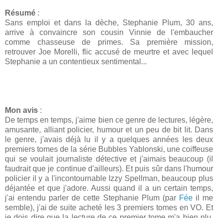
Résumé
:
Sans emploi et dans la dèche, Stephanie Plum, 30 ans,
arrive à convaincre son cousin Vinnie de l'embaucher
comme chasseuse de primes. Sa première mission,
retrouver Joe Morelli, flic accusé de meurtre et avec lequel
Stephanie a un contentieux sentimental...
Mon avis
:
De temps en temps, j'aime bien ce genre de lectures, légère,
amusante, alliant policier, humour et un peu de bit lit. Dans
le genre, j'avais déjà lu il y a quelques années les deux
premiers tomes de la série Bubbles Yablonski, une coiffeuse
qui se voulait journaliste détective et j'aimais beaucoup (il
faudrait que je continue d'ailleurs). Et puis sûr dans l'humour
policier il y a l'incontournable Izzy Spellman, beaucoup plus
déjantée et que j'adore. Aussi quand il a un certain temps,
j'ai entendu parler de cette Stephanie Plum (par
Fée
il me
semble), j'ai de suite acheté les 3 premiers tomes en VO. Et
je dois dire que la lecture de ce premier tome m'a bien plu.