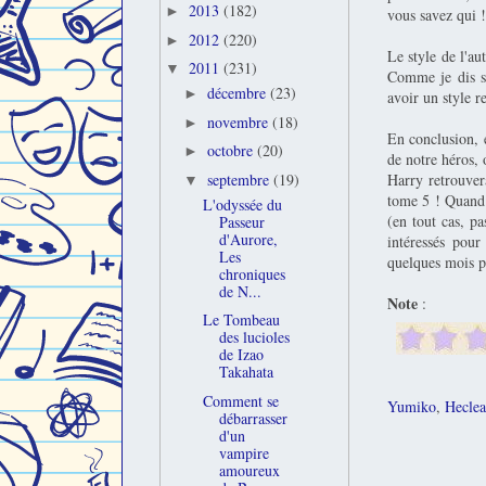
2013
(182)
►
vous savez qui !
2012
(220)
►
Le style de l'au
2011
(231)
▼
Comme je dis so
décembre
(23)
►
avoir un style r
novembre
(18)
►
En conclusion, 
octobre
(20)
►
de notre héros, 
Harry retrouvera
septembre
(19)
▼
tome 5 ! Quand 
L'odyssée du
(en tout cas, p
Passeur
d'Aurore,
intéressés pou
Les
quelques mois p
chroniques
de N...
Note
:
Le Tombeau
des lucioles
de Izao
Takahata
Comment se
Yumiko
,
Heclea
débarrasser
d'un
vampire
amoureux