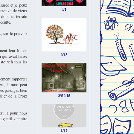
ssurée et je peux
0/1
retrouve de vieux
donc en terrain
cculte.
, sur le pouvoir
nent leur lot de
0/13
 qui avait laissé
toire à tous les
alement rapporter
cas, la mort peut
des passages bien
3/5 à 15
lier de la Croix
est là pour nous
le gentil vampire
1/12