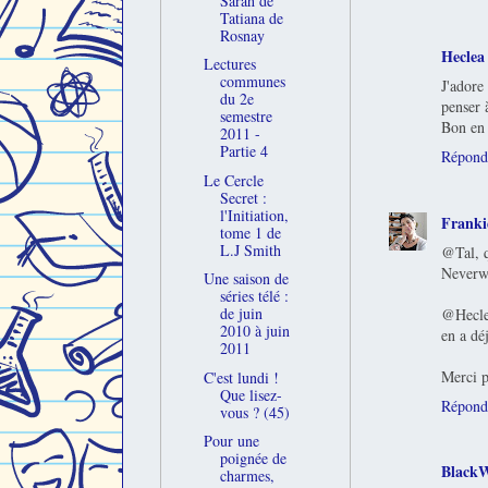
Sarah de
Tatiana de
Rosnay
Heclea
Lectures
communes
J'adore
du 2e
penser 
semestre
Bon en 
2011 -
Partie 4
Répond
Le Cercle
Secret :
l'Initiation,
Franki
tome 1 de
L.J Smith
@Tal, q
Neverwh
Une saison de
séries télé :
de juin
@Heclea
2010 à juin
en a dé
2011
Merci p
C'est lundi !
Que lisez-
Répond
vous ? (45)
Pour une
poignée de
BlackW
charmes,