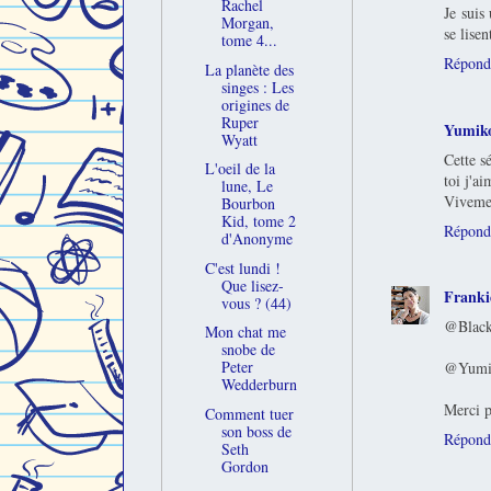
Rachel
Je suis
Morgan,
se lise
tome 4...
Répond
La planète des
singes : Les
origines de
Ruper
Yumik
Wyatt
Cette s
L'oeil de la
toi j'a
lune, Le
Vivemen
Bourbon
Kid, tome 2
Répond
d'Anonyme
C'est lundi !
Que lisez-
Franki
vous ? (44)
@Blackw
Mon chat me
snobe de
Peter
@Yumiko
Wedderburn
Merci p
Comment tuer
son boss de
Répond
Seth
Gordon