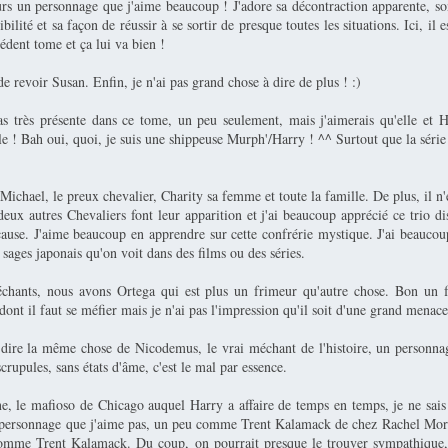
urs un personnage que j'aime beaucoup ! J'adore sa décontraction apparente, s
ibilité et sa façon de réussir à se sortir de presque toutes les situations. Ici, il
édent tome et ça lui va bien !
 de revoir Susan. Enfin, je n'ai pas grand chose à dire de plus ! :)
s très présente dans ce tome, un peu seulement, mais j'aimerais qu'elle et H
 ! Bah oui, quoi, je suis une shippeuse Murph'/Harry ! ^^ Surtout que la série 
Michael, le preux chevalier, Charity sa femme et toute la famille. De plus, il n'e
deux autres Chevaliers font leur apparition et j'ai beaucoup apprécié ce trio d
use. J'aime beaucoup en apprendre sur cette confrérie mystique. J'ai beaucou
s sages japonais qu'on voit dans des films ou des séries.
chants, nous avons Ortega qui est plus un frimeur qu'autre chose. Bon un 
nt il faut se méfier mais je n'ai pas l'impression qu'il soit d'une grand menace
dire la même chose de Nicodemus, le vrai méchant de l'histoire, un personna
scrupules, sans états d'âme, c'est le mal par essence.
, le mafioso de Chicago auquel Harry a affaire de temps en temps, je ne sais
n personnage que j'aime pas, un peu comme Trent Kalamack de chez Rachel Morg
comme Trent Kalamack. Du coup, on pourrait presque le trouver sympathique