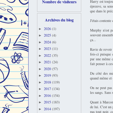
Nombre de visiteurs
Harry est toujo
épreuve, sa sens
que dans le préc
Archives du blog
J'étais contente
2026
(1)
►
Murphy n'est pa
souvent ensemble
2025
(4)
►
ça...
2024
(6)
►
2023
(11)
►
Ravie de revoir 
fois-ci puisque 
2022
(35)
►
par une même ca
2021
(24)
►
fait penser à ce
2020
(57)
►
Du côté des mé
2019
(93)
►
quand même et do
2018
(119)
►
On ne peut pas 
2017
(134)
►
les sangs. Sans 
2016
(154)
►
Quant à Marcone
2015
(183)
►
de lui. C'est u
2014
(197)
►
pas tout noir, 