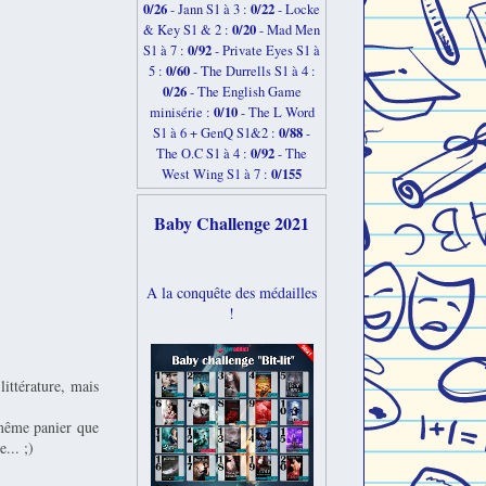
0/26
0/22
-
Jann S1 à 3 :
- Locke
0/20
& Key S1 & 2 :
- Mad Men
0/92
S1 à 7 :
- Private Eyes S1 à
0/60
5 :
- The Durrells S1 à 4 :
0/26
- The English Game
0/10
minisérie :
- The L Word
0/88
S1 à 6 + GenQ S1&2 :
-
0/92
The O.C S1 à 4 :
- The
0/155
West Wing S1 à 7 :
Baby Challenge 2021
A la conquête des médailles
!
littérature, mais
 même panier que
... ;)