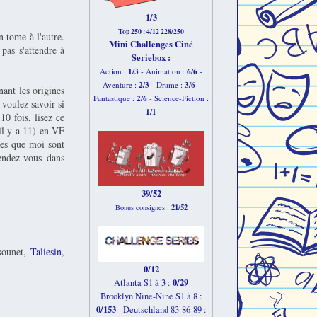
1/3
Top 250 : 4/12 228/250
n tome à l'autre.
Mini Challenges Ciné
pas s'attendre à
Seriebox :
1/3
6
/6
Action :
- Animation :
-
2
/3
3
/6
Aventure :
- Drame :
-
ant les origines
2
/6
Fantastique :
- Science-Fiction :
 voulez savoir si
1
/1
10 fois, lisez ce
il y a 11) en VF
res que moi sont
endez-vous dans
39/52
21/52
Bonus consignes :
xounet,
Taliesin
,
0/12
0/29
- Atlanta S1 à 3 :
-
Brooklyn Nine-Nine S1 à 8 :
0/153
-
Deutschland 83-86-89 :