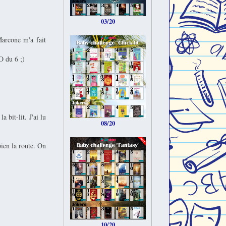
03/20
Marcone m'a fait
O du 6 ;)
 bit-lit. J'ai lu
08/20
ien la route. On
10/20