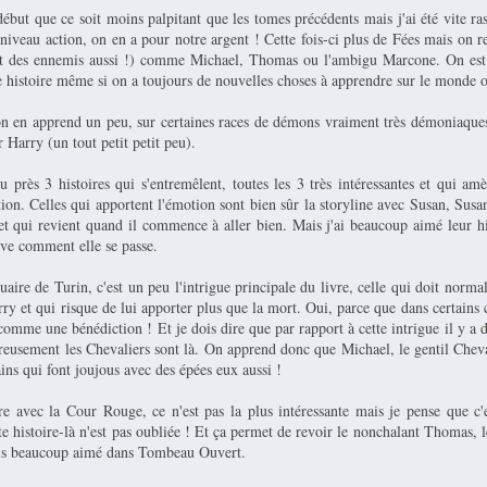
début que ce soit moins palpitant que les tomes précédents mais j'ai été vite ra
niveau action, on en a pour notre argent ! Cette fois-ci plus de Fées mais on 
et des ennemis aussi !) comme Michael, Thomas ou l'ambigu Marcone. On est 
e histoire même si on a toujours de nouvelles choses à apprendre sur le monde o
on en apprend un peu, sur certaines races de démons vraiment très démoniaques
r Harry (un tout petit petit peu).
 près 3 histoires qui s'entremêlent, toutes les 3 très intéressantes et qui amè
tion. Celles qui apportent l'émotion sont bien sûr la storyline avec Susan, Susan
t qui revient quand il commence à aller bien. Mais j'ai beaucoup aimé leur his
uve comment elle se passe.
aire de Turin, c'est un peu l'intrigue principale du livre, celle qui doit norm
rry et qui risque de lui apporter plus que la mort. Oui, parce que dans certains 
comme une bénédiction ! Et je dois dire que par rapport à cette intrigue il y a 
reusement les Chevaliers sont là. On apprend donc que Michael, le gentil Cheva
ains qui font joujous avec des épées eux aussi !
ire avec la Cour Rouge, ce n'est pas la plus intéressante mais je pense que c'
e histoire-là n'est pas oubliée ! Et ça permet de revoir le nonchalant Thomas, 
ais beaucoup aimé dans Tombeau Ouvert.