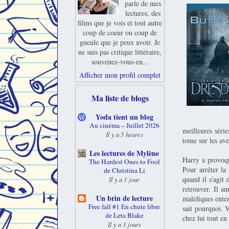
parle de mes
lectures, des
films que je vois et tout autre
coup de coeur ou coup de
gueule que je peux avoir. Je
ne suis pas critique littéraire,
souvenez-vous-en...
Afficher mon profil complet
Ma liste de blogs
Yoda tient un blog
Au cinéma – Juillet 2026
meilleures séri
Il y a 5 heures
tome sur les av
Les lectures de Mylène
Harry a provoqu
The Hardest Ones to Fool
Pour arrêter la
de Christina Li
quand il s'agit
Il y a 1 jour
retrouver. Il au
Un brin de lecture
maléfiques enten
Free fall #1 En chute libre
sait pourquoi. V
de Leta Blake
chez lui tout en
Il y a 3 jours