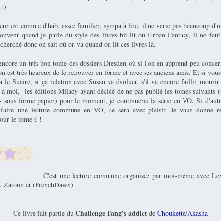
 :)
teur est comme d'hab, assez familier, sympa à lire, il ne varie pas beaucoup d'u
uvent quand je parle du style des livres bit-lit ou Urban Fantasy, il ne faut 
echerché donc on sait où on va quand on lit ces livres-là.
encore un très bon tome des dossiers Dresden où si l'on en apprend peu concern
on est très heureux de le retrouver en forme et avec ses anciens amis. Et si vous
 le Suaire, si ça relation avec Susan va évoluer, s'il va encore faillir mourir 
à moi, les éditions Milady ayant décidé de ne pas publié les tomes suivants (
as sous forme papier) pour le moment, je continuerai la série en VO. Si d'aut
r faire une lecture commune en VO, ce sera avec plaisir. Je vous donne r
our le tome 6 !
C'est une lecture commune organisée par moi-même avec Le
, Zatoun et (FrenchDawn).
Challenge Fang's addict
Ce livre fait partie du
de
Choukette
/
Akasha