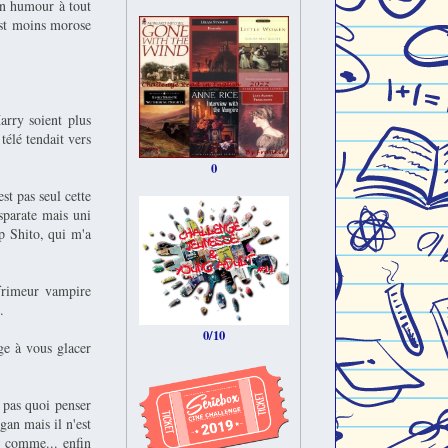
on humour à tout
 est moins morose
arry soient plus
télé tendait vers
0
st pas seul cette
isparate mais uni
p Shito, qui m'a
frimeur vampire
.
0/10
ge à vous glacer
 pas quoi penser
an mais il n'est
, comme... enfin