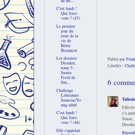
de Be...
C'est lundi !
Que lisez-
vous ? (47)
Le premier
jour du
reste de ta
vie de
Rémy
Bezançon
Les dossiers
Publié par
Fran
Dresden,
Libellés :
Chall
tome 5 :
Suaire
Froid de
6 commen
Jim...
Challenge
Littérature
Taliesi
Jeunesse/Yo
ung adult
Effecti
C'est lundi !
y'a que
Que lisez-
Sinon, 
vous ? (46)
Dresden
Elle s'appelait
Répond