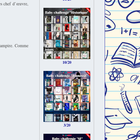
es chef d’œuvre,
e vampire. Comme
10/20
3/20