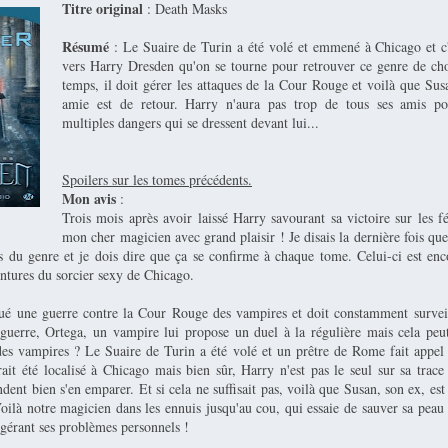
Titre original
: Death Masks
Résumé
: Le Suaire de Turin a été volé et emmené à Chicago et 
vers Harry Dresden qu'on se tourne pour retrouver ce genre de c
temps, il doit gérer les attaques de la Cour Rouge et voilà que Sus
amie est de retour. Harry n'aura pas trop de tous ses amis pou
multiples dangers qui se dressent devant lui...
Spoilers sur les tomes précédents.
Mon avis
:
Trois mois après avoir laissé Harry savourant sa victoire sur les fé
mon cher magicien avec grand plaisir ! Je disais la dernière fois que 
es du genre et je dois dire que ça se confirme à chaque tome. Celui-ci est enc
entures du sorcier sexy de Chicago.
é une guerre contre la Cour Rouge des vampires et doit constamment surveill
 guerre, Ortega, un vampire lui propose un duel à la régulière mais cela peut-
 des vampires ? Le Suaire de Turin a été volé et un prêtre de Rome fait appel
rait été localisé à Chicago mais bien sûr, Harry n'est pas le seul sur sa trace
dent bien s'en emparer. Et si cela ne suffisait pas, voilà que Susan, son ex, est
oilà notre magicien dans les ennuis jusqu'au cou, qui essaie de sauver sa peau 
 gérant ses problèmes personnels !