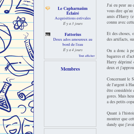
J'ai eu peur au 
Le Capharnaüm
vous dire qu'au 
Éclairé
amis d'Harry (
Acquisitions estivales
connu avec cett
Il y a 3 jours
Et des choses, 
Fattorius
des artéfacts, su
Deux ados amoureux au
bord de l'eau
Il y a 4 jours
On a donc à peu
bagarres et d'ac
Tout afficher
Harry déprimé e
deux et j'appro
Membres
Concernant le Su
de l'argent à Ha
être considérée 
gores. Mais heu
a des petits cop
Quant à l'histo
montrer que cett
dandy que j'av