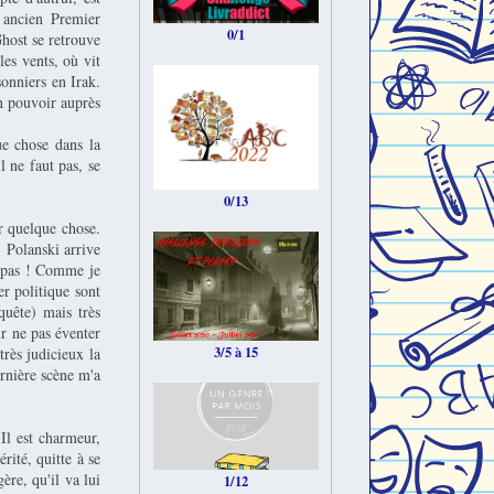
 ancien Premier
0/1
Ghost se retrouve
es vents, où vit
sonniers en Irak.
n pouvoir auprès
ue chose dans la
l ne faut pas, se
0/13
r quelque chose.
. Polanski arrive
t pas ! Comme je
er politique sont
nquête) mais très
ur ne pas éventer
3/5 à 15
très judicieux la
ernière scène m'a
Il est charmeur,
rité, quitte à se
ère, qu'il va lui
1/12