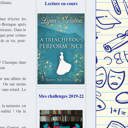
illiams.
Lecture en cours
ner d'écrire les
-Bretagne après
érieuses. Dans le
ique pour crimes
de sa vie, peut-
! Classique dans
out.
ur une affaire de
n. On sait moins
r sans retard. Le
Mes challenges 2019-22
, la mémoire est
r oublié ! On le
te d'autrui, est