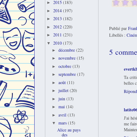
2015
(183)
►
2014
(197)
►
2013
(182)
►
2012
(220)
►
Publié par
Fran
2011
(231)
Libellés :
Ciné
►
2010
(173)
▼
5 commen
décembre
(22)
►
novembre
(15)
►
octobre
(13)
►
evertk
septembre
(17)
►
Ta crit
août
(11)
belles 
►
juillet
(20)
►
Répond
juin
(13)
►
mai
(14)
►
latite0
avril
(13)
►
J'ai hés
mars
(15)
▼
me fair
Mainten
Alice au pays
des