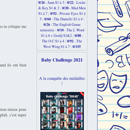
0/26
0/22
-
Jann S1 à 3 :
- Locke
0/20
& Key S1 & 2 :
- Mad Men
0/92
S1 à 7 :
- Private Eyes S1 à
0/60
5 :
- The Durrells S1 à 4 :
0/26
- The English Game
s ta critique me
0/10
minisérie :
- The L Word
0/88
S1 à 6 + GenQ S1&2 :
-
0/92
The O.C S1 à 4 :
- The
0/155
West Wing S1 à 7 :
Baby Challenge 2021
and ils ont bien
A la conquête des médailles
!
de mon mieux pour
laît, c'est super