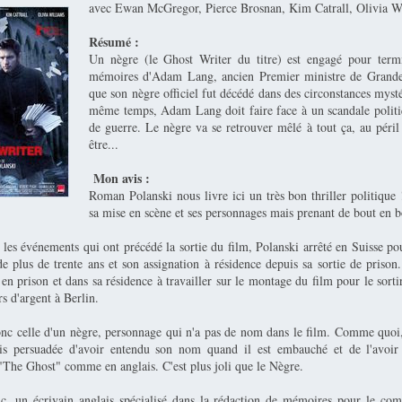
avec Ewan McGregor, Pierce Brosnan, Kim Catrall, Olivia W
Résumé :
Un nègre (le Ghost Writer du titre) est engagé pour termi
mémoires d'Adam Lang, ancien Premier ministre de Grande
que son nègre officiel fut décédé dans des circonstances myst
même temps, Adam Lang doit faire face à un scandale polit
de guerre. Le nègre va se retrouver mêlé à tout ça, au péril 
être...
Mon avis :
Roman Polanski nous livre ici un très bon thriller politique 
sa mise en scène et ses personnages mais prenant de bout en b
les événements qui ont précédé la sortie du film, Polanski arrêté en Suisse po
de plus de trente ans et son assignation à résidence depuis sa sortie de priso
 en prison et dans sa résidence à travailler sur le montage du film pour le sorti
rs d'argent à Berlin.
donc celle d'un nègre, personnage qui n'a pas de nom dans le film. Comme quoi
tais persuadée d'avoir entendu son nom quand il est embauché et de l'avoi
he Ghost" comme en anglais. C'est plus joli que le Nègre.
, un écrivain anglais spécialisé dans la rédaction de mémoires pour le comp