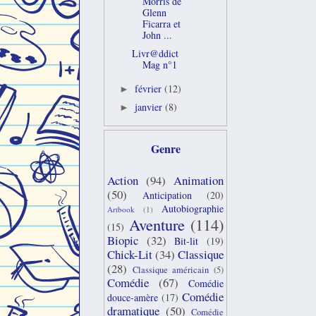
Morris de
Glenn
Ficarra et
John ...
Livr@ddict
Mag n°1
février
(12)
►
janvier
(8)
►
Genre
Action
(94)
Animation
(50)
Anticipation
(20)
Autobiographie
Artbook
(1)
Aventure
(114)
(15)
Biopic
(32)
Bit-lit
(19)
Chick-Lit
(34)
Classique
(28)
Classique américain
(5)
Comédie
(67)
Comédie
Comédie
douce-amère
(17)
dramatique
(50)
Comédie