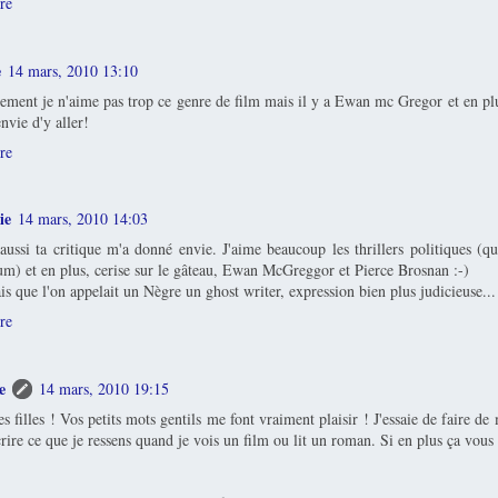
re
e
14 mars, 2010 13:10
ment je n'aime pas trop ce genre de film mais il y a Ewan mc Gregor et en plu
nvie d'y aller!
re
ie
14 mars, 2010 14:03
ussi ta critique m'a donné envie. J'aime beaucoup les thrillers politiques (qu
hum) et en plus, cerise sur le gâteau, Ewan McGreggor et Pierce Brosnan :-)
ais que l'on appelait un Nègre un ghost writer, expression bien plus judicieuse...
re
e
14 mars, 2010 19:15
es filles ! Vos petits mots gentils me font vraiment plaisir ! J'essaie de faire 
crire ce que je ressens quand je vois un film ou lit un roman. Si en plus ça vous p