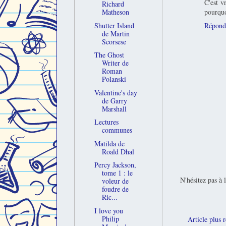
C'est v
Richard
pourquo
Matheson
Répond
Shutter Island
de Martin
Scorsese
The Ghost
Writer de
Roman
Polanski
Valentine's day
de Garry
Marshall
Lectures
communes
Matilda de
Roald Dhal
Percy Jackson,
tome 1 : le
N'hésitez pas à 
voleur de
foudre de
Ric...
I love you
Philip
Article plus 