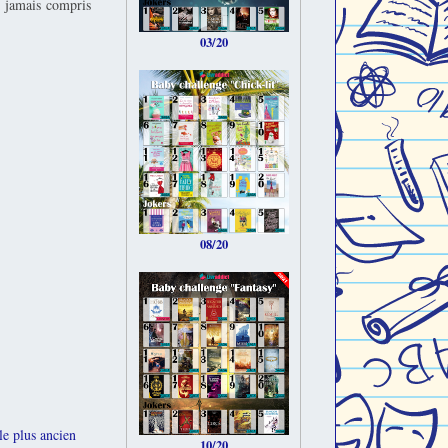
i jamais compris
03/20
08/20
le plus ancien
10/20