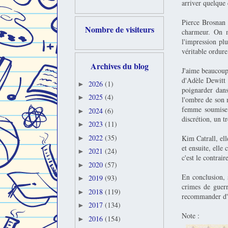
arriver quelque 
Pierce Brosnan 
Nombre de visiteurs
charmeur. On n
l'impression pl
véritable ordure
Archives du blog
J'aime beaucoup
d'Adèle Dewitt d
2026
(1)
►
poignarder dans
2025
(4)
►
l'ombre de son 
femme soumise.
2024
(6)
►
discrétion, un t
2023
(11)
►
2022
(35)
Kim Catrall, ell
►
et ensuite, elle 
2021
(24)
►
c'est le contrair
2020
(57)
►
En conclusion, 
2019
(93)
►
crimes de guerr
2018
(119)
►
recommander d'a
2017
(134)
►
Note :
2016
(154)
►