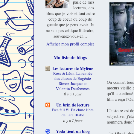
parle de mes
lectures, des
films que je vois et tout autre
coup de coeur ou coup de
gueule que je peux avoir. Je
ne suis pas critique littéraire,
souvenez-vous-en...
Afficher mon profil complet
Ma liste de blogs
Les lectures de Mylène
Rose & Léon, La rentrée
des classes de Eugénie
On connaît tous 
Simon-Jacquet et
moeurs vieille 
Valentin Desfemmes
qu'il a continué
Il y a 1 jour
film a reçu l'Ou
Un brin de lecture
Free fall #1 En chute libre
L'histoire est 
de Leta Blake
subjective, j'é
Il y a 2 jours
nommera donc "T
Yoda tient un blog
The Ghost, donc