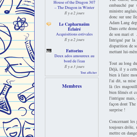
House of the Dragon 307
embauché par u
– The Dragon in Winter
ministre anglais
Il y a 2 jours
donc sur une îl
Adam Lang depuis
Le Capharnaüm
Dans cette deme
Éclairé
de son mari et 
Acquisitions estivales
Il y a 2 jours
Intrigué par la
disparition de s
Fattorius
mettant lui-mêm
Deux ados amoureux au
bord de l'eau
Tout au long du
Il y a 3 jours
Déjà, il y a cet
Tout afficher
bien à faire mo
l'ai dit, sa mis
Membres
là (les magouill
bien filmés et c
l'intrigue mais,
façon dont The G
surprise !
Concernant les 
toujours drôle, 
mettre en danger