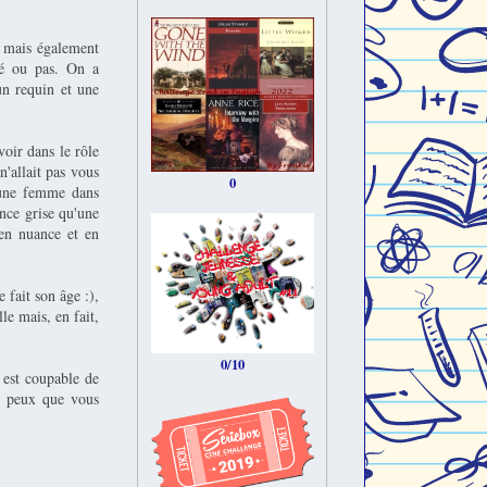
r mais également
lé ou pas. On a
un requin et une
oir dans le rôle
n'allait pas vous
0
d'une femme dans
nce grise qu'une
en nuance et en
 fait son âge :),
lle mais, en fait,
0/10
 est coupable de
ne peux que vous