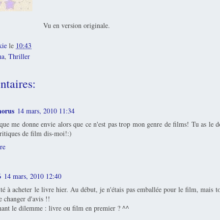
Vu en version originale.
kie
le
10:43
ma
,
Thriller
taires:
horus
14 mars, 2010 11:34
ique me donne envie alors que ce n'est pas trop mon genre de films! Tu as le d
critiques de film dis-moi!:)
re
6
14 mars, 2010 12:40
ité à acheter le livre hier. Au début, je n'étais pas emballée pour le film, mais t
e changer d'avis !!
ant le dilemme : livre ou film en premier ? ^^