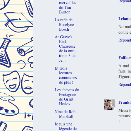
Répond
merveilles
de Tim
Burton
Lelani
La rafle de
Roselyne
Normale
Bosch
donne e
At Grave's
Répond
End,
Chasseuse
de la nuit,
tome 3 de
Folfaer
Je...
A moi a
Et trois
faits, 
lectures
J'ignor
communes
de plus !
Répond
Les chèvres du
Pentagone
de Grant
Franki
Heslov
Merci l
Nine de Rob
retrans
Marshall
!
Je suis une
légende de