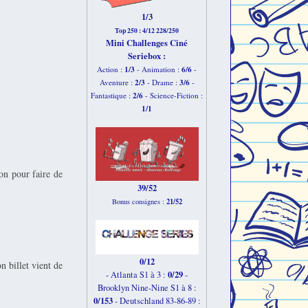
1/3
Top 250 : 4/12 228/250
Mini Challenges Ciné
Seriebox :
1/3
6
/6
Action :
- Animation :
-
2
/3
3
/6
Aventure :
- Drame :
-
2
/6
Fantastique :
- Science-Fiction :
1
/1
on pour faire de
39/52
21/52
Bonus consignes :
0/12
on billet vient de
0/29
- Atlanta S1 à 3 :
-
Brooklyn Nine-Nine S1 à 8 :
0/153
-
Deutschland 83-86-89 :