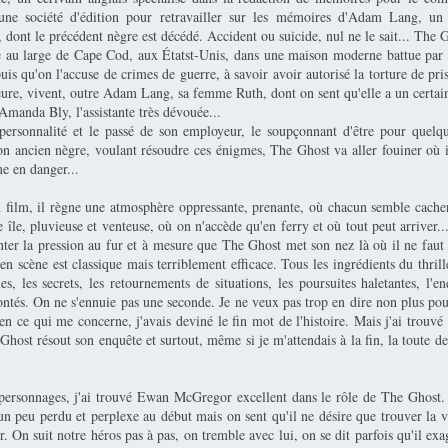
ne société d'édition pour retravailler sur les mémoires d'Adam Lang, un
, dont le précédent nègre est décédé. Accident ou suicide, nul ne le sait... The 
e au large de Cape Cod, aux Étatst-Unis, dans une maison moderne battue par l
 qu'on l'accuse de crimes de guerre, à savoir avoir autorisé la torture de pri
ure, vivent, outre Adam Lang, sa femme Ruth, dont on sent qu'elle a un certai
Amanda Bly, l'assistante très dévouée...
 personnalité et le passé de son employeur, le soupçonnant d'être pour quelq
on ancien nègre, voulant résoudre ces énigmes, The Ghost va aller fouiner où i
e en danger...
 film, il règne une atmosphère oppressante, prenante, où chacun semble cache
te île, pluvieuse et venteuse, où on n'accède qu'en ferry et où tout peut arriver..
nter la pression au fur et à mesure que The Ghost met son nez là où il ne fau
e en scène est classique mais terriblement efficace. Tous les ingrédients du thrill
es, les secrets, les retournements de situations, les poursuites haletantes, l'e
ontés. On ne s'ennuie pas une seconde. Je ne veux pas trop en dire non plus po
 en ce qui me concerne, j'avais deviné le fin mot de l'histoire. Mais j'ai trouvé 
host résout son enquête et surtout, même si je m'attendais à la fin, la toute d
personnages, j'ai trouvé Ewan McGregor excellent dans le rôle de The Ghost. 
un peu perdu et perplexe au début mais on sent qu'il ne désire que trouver la vé
. On suit notre héros pas à pas, on tremble avec lui, on se dit parfois qu'il exag