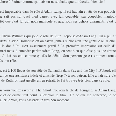
chose à fouiner comme ça mais on ne souhaite que sa réussite, bien sûr !
est impeccable dans le rôle d'Adam Lang. Il est hautain et sûr de son pouvoi
e sait pas sur quel pied danser avec lui, coupable, pas coupable, manipu
utôt que c'est lui qui nous manipule et que, sous ses dehors charmants, c'est 
.
 Olivia Williams qui joue le rôle de Ruth, l'épouse d'Adam Lang. On a pu la v
ans la série Dollhouse où on savait jamais si elle était une gentille ou si elle 
 le dos ! Ici, c'est exactement pareil ! La première impression est celle 
mari mais, à entendre parler Adam Lang, on sent bien que c'est plus une émine
 Je l'ai ressenti comme ça dès le début. Son personnage est vraiment tout 
rès bon rôle.
e, est à 100 lieues de son rôle de Samantha dans Sex and the City ! D'abord, elle
campe une assistance fidèle et attachée (trop ?) à son patron. Elle a l'air sûre d'e
e de Ruth, on sent qu'elle est en retrait. Je l'ai trouvée très bien dans ce rôle.
si vous voulez savoir si The Ghost trouvera la clé de l'énigme, si Adam Lang
e et de crime tout court, allez voir le film ! En ce qui me concerne, je 
ller le voir, vous passerez un très bon moment.