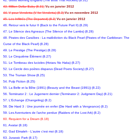
42. Good Morning England (The Boat That Rocked) (8.31)
43. Million Dollar Baby (8.31)
Vu en janvier 2012
44. V pour Vendetta (V for Vendetta) (8.3)
Vu en novembre 2012
45. Les Infiltrés (The Departed) (8.3)
Vu en janvier 2012
46. Retour vers le futur II (Back to the Future Part II) (8.29)
47. Le Silence des Agneaux (The Silence of the Lambs) (8.28)
48. Pirates des Caraïbes : La malédiction du Black Pearl (Pirates of the Caribbean: The
Curse of the Black Pearl) (8.28)
49. Le Prestige (The Prestige) (8.28)
50. Le Cinquième Élément (8.27)
51. Le Tombeau des lucioles (Hotaru No Haka) (8.27)
52. Le Cercle des poètes disparus (Dead Poets Society) (8.27)
53. The Truman Show (8.25)
54. Pulp Fiction (8.25)
55. La Belle et la Bête (1991) (Beauty and the Beast (1991)) (8.22)
56. Terminator 2 : Le Jugement dernier (Terminator 2: Judgment Day) (8.21)
57. L'Echange (Changeling) (8.2)
58. Die Hard 3 : Une journée en enfer (Die Hard with a Vengeance) (8.2)
59. Les Aventuriers de l'arche perdue (Raiders of the Lost Ark) (8.2)
60. Requiem for a Dream (8.18)
61. Avatar (8.18)
62. Gad Elmaleh - L'autre c'est moi (8.18)
63. Jurassic Park (8.17)