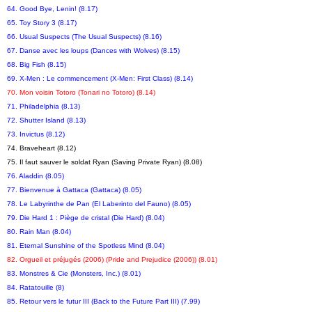
64. Good Bye, Lenin! (8.17)
65. Toy Story 3 (8.17)
66. Usual Suspects (The Usual Suspects) (8.16)
67. Danse avec les loups (Dances with Wolves) (8.15)
68. Big Fish (8.15)
69. X-Men : Le commencement (X-Men: First Class) (8.14)
70. Mon voisin Totoro (Tonari no Totoro) (8.14)
71. Philadelphia (8.13)
72. Shutter Island (8.13)
73. Invictus (8.12)
74. Braveheart (8.12)
75. Il faut sauver le soldat Ryan (Saving Private Ryan) (8.08)
76. Aladdin (8.05)
77. Bienvenue à Gattaca (Gattaca) (8.05)
78. Le Labyrinthe de Pan (El Laberinto del Fauno) (8.05)
79. Die Hard 1 : Piège de cristal (Die Hard) (8.04)
80. Rain Man (8.04)
81. Eternal Sunshine of the Spotless Mind (8.04)
82. Orgueil et préjugés (2006) (Pride and Prejudice (2006)) (8.01)
83. Monstres & Cie (Monsters, Inc.) (8.01)
84. Ratatouille (8)
85. Retour vers le futur III (Back to the Future Part III) (7.99)