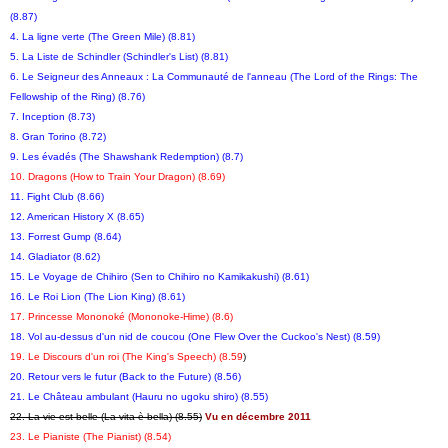
(8.87)
4. La ligne verte (The Green Mile) (8.81)
5. La Liste de Schindler (Schindler's List) (8.81)
6. Le Seigneur des Anneaux : La Communauté de l'anneau (The Lord of the Rings: The
Fellowship of the Ring) (8.76)
7. Inception (8.73)
8. Gran Torino (8.72)
9. Les évadés (The Shawshank Redemption) (8.7)
10. Dragons (How to Train Your Dragon) (8.69)
11. Fight Club (8.66)
12. American History X (8.65)
13. Forrest Gump (8.64)
14. Gladiator (8.62)
15. Le Voyage de Chihiro (Sen to Chihiro no Kamikakushi) (8.61)
16. Le Roi Lion (The Lion King) (8.61)
17. Princesse Mononoké (Mononoke-Hime) (8.6)
18. Vol au-dessus d'un nid de coucou (One Flew Over the Cuckoo's Nest) (8.59)
19. Le Discours d'un roi (The King's Speech) (8.59
)
20. Retour vers le futur (Back to the Future) (8.56)
21. Le Château ambulant (Hauru no ugoku shiro) (8.55)
22. La vie est belle (La vita è bella) (8.55)
Vu en décembre 2011
23. Le Pianiste (The Pianist) (8.54)