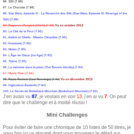
86. 300 (7.98)
87. Le Chocolat (7.98)
88. Star Wars, épisode III : La Revanche des Sith (Star Wars, Episode III: Revenge of the
Sith) (7.98)
89. Raiponce (Tangled (2010)) (7.98)
Vu en octobre 2012
90. La Cité de la Peur (7.96)
91. Astérix et Obélix : Mission Cléopâtre (7.96)
92. Anastasia (7.96)
93. Mulan (7.95)
94. L'Âge de Glace (Ice Age) (7.95)
95. Titanic (7.95)
96. La mémoire dans la peau (The Bourne Identity) (7.94)
97. Mystic River (7.94)
98. Rasta Rockett (Cool Runnings) (7.94
)
Vu en décembre 2012
99. Inglourious Basterds (7.94)
100. Le Secret de Brokeback Mountain (Brokeback Mountain) (7.93)
J'en avais vu
87
, je voulais en voir
13
, j'en ai vu
7
. On peut
dire que le challenge et à moitié réussi !
Mini Challenges
Pour éviter de faire une chronique de 10 listes de 50 titres
,
je
vous fais ici un résumé dont vous trouverez le détail sur