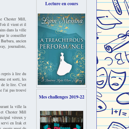
Lecture en cours
e Chester Mill,
où il vient et il
ains dans la ville
ar le conseiller
 Barbara, ancien
ay, journaliste,
 repris à lire du
e est sorti, les
de le lire. C'est
ne l'ai pas trouvé
Mes challenges 2019-22
rant la ville la
 et Chester Mill
nicipal véreux y
 servi en Irak et
, essaie aussi de