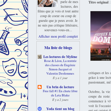
parle de mes
Titre original
:
lectures, des
films que je vois et tout autre
coup de coeur ou coup de
gueule que je peux avoir. Je
ne suis pas critique littéraire,
souvenez-vous-en...
Afficher mon profil complet
Ma liste de blogs
Les lectures de Mylène
Rose & Léon, La rentrée
des classes de Eugénie
Simon-Jacquet et
critiques et les
Valentin Desfemmes
grâce à une le
Il y a 1 jour
passionnant, mêm
Un brin de lecture
Free fall #1 En chute libre
Octobre, la vie
de Leta Blake
coupe du reste 
Il y a 2 jours
commence à vivr
voit là l'occasi
Yoda tient un blog
qui est cuistot 