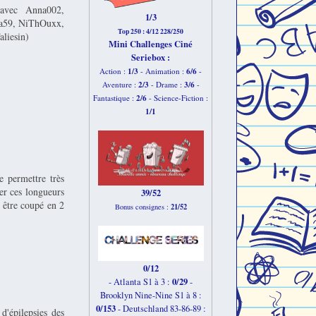
 avec Anna002,
1/3
la59, NiThOuxx,
Top 250 : 4/12 228/250
aliesin)
Mini Challenges Ciné
Seriebox :
1/3
6
/6
Action :
- Animation :
-
2
/3
3
/6
Aventure :
- Drame :
-
2
/6
Fantastique :
- Science-Fiction :
1
/1
e permettre très
er ces longueurs
39/52
u être coupé en 2
21/52
Bonus consignes :
0/12
0/29
- Atlanta S1 à 3 :
-
Brooklyn Nine-Nine S1 à 8 :
0/153
-
Deutschland 83-86-89 :
d'épilepsies des