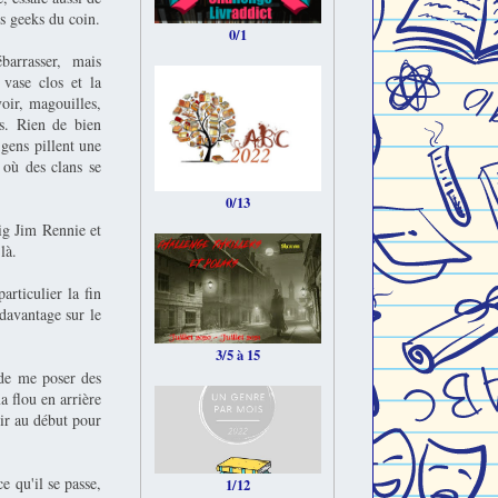
os geeks du coin.
0/1
arrasser, mais
vase clos et la
voir, magouilles,
es. Rien de bien
 gens pillent une
 où des clans se
0/13
ig Jim Rennie et
là.
articulier la fin
davantage sur le
3/5 à 15
 de me poser des
a flou en arrière
nir au début pour
e qu'il se passe,
1/12