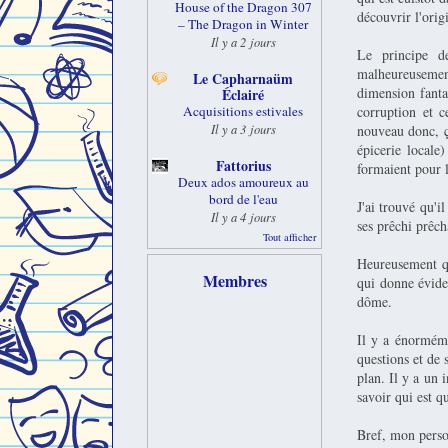
House of the Dragon 307
découvrir l'orig
– The Dragon in Winter
Il y a 2 jours
Le principe d
malheureusemen
Le Capharnaüm
dimension fantas
Éclairé
corruption et c
Acquisitions estivales
Il y a 3 jours
nouveau donc, ça
épicerie locale
Fattorius
formaient pour l
Deux ados amoureux au
bord de l'eau
J'ai trouvé qu'
Il y a 4 jours
ses prêchi prêch
Tout afficher
Heureusement que
Membres
qui donne évide
dôme.
Il y a énorméme
questions et de 
plan. Il y a un 
savoir qui est qu
Bref, mon person