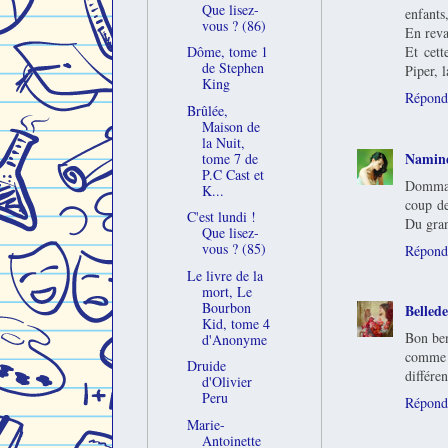
Que lisez-
enfants
vous ? (86)
En reva
Et cett
Dôme, tome 1
de Stephen
Piper, l
King
Répond
Brûlée,
Maison de
la Nuit,
Namin
tome 7 de
P.C Cast et
Dommage
K...
coup de
C'est lundi !
Du gran
Que lisez-
vous ? (85)
Répond
Le livre de la
mort, Le
Bourbon
Belled
Kid, tome 4
Bon ben
d'Anonyme
comme p
Druide
différen
d'Olivier
Peru
Répond
Marie-
Antoinette