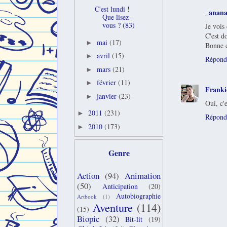
C'est lundi !
_anana
Que lisez-
vous ? (83)
Je vois
C'est d
mai
(17)
►
Bonne c
avril
(15)
►
Répond
mars
(21)
►
février
(11)
►
Franki
janvier
(23)
►
Oui, c'
2011
(231)
►
Répond
2010
(173)
►
Genre
Action
(94)
Animation
(50)
Anticipation
(20)
Autobiographie
Artbook
(1)
Aventure
(114)
(15)
Biopic
(32)
Bit-lit
(19)