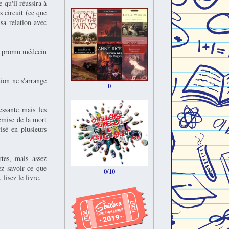
 qu'il réussira à
s circuit (ce que
sa relation avec
al promu médecin
tion ne s'arrange
0
essante mais les
remise de la mort
isé en plusieurs
rtes, mais assez
ez savoir ce que
0/10
lisez le livre.