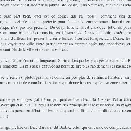
ine du dôme et est aidé par la journaliste locale, Julia Shumway et quelques ad
e base part bien, quel est ce dôme, qui l'a "posé", comment s'en déb
t, tout ceci n'est qu'un prétexte pour étudier le comportement humain en 
tique n'est pas très présente. Du coup, le schéma est classique, luttes de pou
e en toute impunité et anarchie en l'absence de forces de l'ordre extérieur
 m'a d'ailleurs fait penser à la série Jericho ( surtout lorsque, dans Dôme, les
) qui voyait une ville vivre pratiquement en autarcie après une apocalypse, et
e contrôle de la ville et de ses ressources.
il y avait énormément de longueurs. Surtout lorsque les passages concernaient B
a religieux. Ça m'a assez ennuyée au point de lire plus rapidement ces passages-
 le reste est plutôt pas mal et donne un peu plus de rythme à l'histoire, en p
mment envie de connaître la suite et qui donne à penser qu'on se concentrera 
nt de personnages, j'ai été un peu perdue à ce niveau-là ! Après, j'ai arrêté
savoir qui était qui. J'ai retenu le nom des principaux et le reste forme un magm
index des persos en début de livre mais quand on lit un ebook, difficile de reve
i ! :)
nage préféré est Dale Barbara, dit Barbie, celui qui est essaie de comprendre c