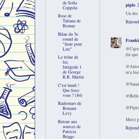
de Sofia
piplo
2
Coppola
Un des 
Rose de
Tatiana de
Répond
Rosnay
Bilan du 5e
round de
Franki
"Juste pour
@Cajou,
Lire"
été que
Le trône de
fer,
@Aniouc
Intégrale 1
de George
m'a bie
R.R. Martin
@Naminé
C'est lundi !
Que lisez-
vous ? (84)
@Belled
Radiostars de
@Piplo,
Romain
Levy
Merci p
Retour aux
sources de
Répond
Patricia
Briggs