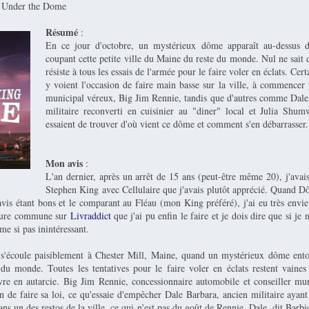
 Under the Dome
Résumé
:
En ce jour d'octobre, un mystérieux dôme apparaît au-dessus d
coupant cette petite ville du Maine du reste du monde. Nul ne sait d'
résiste à tous les essais de l'armée pour le faire voler en éclats. Cert
y voient l'occasion de faire main basse sur la ville, à commencer p
municipal véreux, Big Jim Rennie, tandis que d'autres comme Dale
militaire reconverti en cuisinier au "diner" local et Julia Shumw
essaient de trouver d'où vient ce dôme et comment s'en débarrasser.
Mon avis
:
L'an dernier, après un arrêt de 15 ans (peut-être même 20), j'avais
Stephen King avec Cellulaire que j'avais plutôt apprécié. Quand Dôm
 avis étant bons et le comparant au Fléau (mon King préféré), j'ai eu très envie 
cture commune sur
Livraddict
que j'ai pu enfin le faire et je dois dire que si je 
e si pas inintéressant.
 s'écoule paisiblement à Chester Mill, Maine, quand un mystérieux dôme entou
du monde. Toutes les tentatives pour le faire voler en éclats restent vaines
e en autarcie. Big Jim Rennie, concessionnaire automobile et conseiller mu
on de faire sa loi, ce qu'essaie d'empêcher Dale Barbara, ancien militaire ayant
dans un des restos de la ville, ce qui n'est pas du goût de Rennie. Dale, dit Barbie