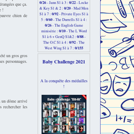
0/26
0/22
-
Jann S1 à 3 :
- Locke
érangées que ça.
0/20
& Key S1 & 2 :
- Mad Men
e !
0/92
S1 à 7 :
- Private Eyes S1 à
 pauvre chien de
0/60
5 :
- The Durrells S1 à 4 :
0/26
- The English Game
0/10
minisérie :
- The L Word
0/88
S1 à 6 + GenQ S1&2 :
-
0/92
The O.C S1 à 4 :
- The
0/155
West Wing S1 à 7 :
été un gros gros
Baby Challenge 2021
ses personnages.
A la conquête des médailles
!
à un dôme arrivé
s rechercher les