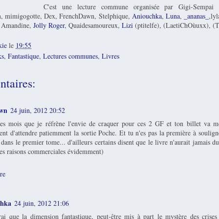
C'est une lecture commune organisée par Gigi-Sempai
in, mimigogotte, Dex, FrenchDawn, Stelphique,
Aniouchka
,
Luna
,
_ananas_
,ly
e Amandine,
Jolly Roger
, Quaidesamoureux,
Lizi
(ptitelfe), (LaetiChOùuxx), (T
kie
le
19:55
ks
,
Fantastique
,
Lectures communes
,
Livres
taires:
wn
24 juin, 2012 20:52
es mois que je réfrène l'envie de craquer pour ces 2 GF et ton billet va m
ent d'attendre patiemment la sortie Poche. Et tu n'es pas la première à soulign
s dans le premier tome... d'ailleurs certains disent que le livre n'aurait jamais d
es raisons commerciales évidemment)
re
chka
24 juin, 2012 21:06
rai que la dimension fantastique, peut-être mis à part le mystère des crises 