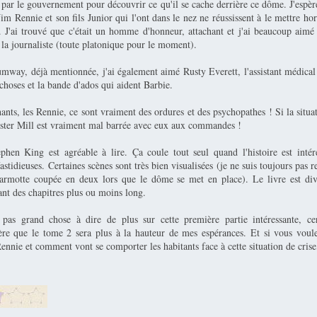
par le gouvernement pour découvrir ce qu'il se cache derrière ce dôme. J'espère
m Rennie et son fils Junior qui l'ont dans le nez ne réussissent à le mettre hor
). J'ai trouvé que c'était un homme d'honneur, attachant et j'ai beaucoup aimé 
la journaliste (toute platonique pour le moment).
umway, déjà mentionnée, j'ai également aimé Rusty Everett, l'assistant médic
 choses et la bande d'ados qui aident Barbie.
ts, les Rennie, ce sont vraiment des ordures et des psychopathes ! Si la situa
ester Mill est vraiment mal barrée avec eux aux commandes !
phen King est agréable à lire. Ça coule tout seul quand l'histoire est intér
astidieuses. Certaines scènes sont très bien visualisées (je ne suis toujours pas 
rmotte coupée en deux lors que le dôme se met en place). Le livre est div
ant des chapitres plus ou moins long.
pas grand chose à dire de plus sur cette première partie intéressante, ce
père que le tome 2 sera plus à la hauteur de mes espérances. Et si vous voul
nnie et comment vont se comporter les habitants face à cette situation de crise, 