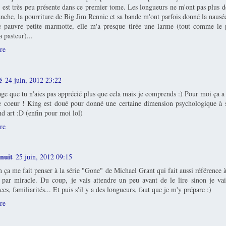
, est très peu présente dans ce premier tome. Les longueurs ne m'ont pas plus d
nche, la pourriture de Big Jim Rennie et sa bande m'ont parfois donné la nausé
e pauvre petite marmotte, elle m'a presque tirée une larme (tout comme le
a pasteur)...
re
é
24 juin, 2012 23:22
 que tu n'aies pas apprécié plus que cela mais je comprends :) Pour moi ça a 
 coeur ! King est doué pour donné une certaine dimension psychologique à 
d art :D (enfin pour moi lol)
re
enuit
25 juin, 2012 09:15
 ça me fait penser à la série "Gone" de Michael Grant qui fait aussi référence 
ar miracle. Du coup, je vais attendre un peu avant de le lire sinon je vai
ces, familiarités... Et puis s'il y a des longueurs, faut que je m'y prépare :)
re