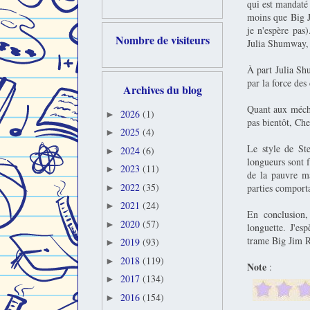
qui est mandaté 
moins que Big Ji
je n'espère pas
Nombre de visiteurs
Julia Shumway, 
À part Julia Sh
par la force des
Archives du blog
Quant aux méchan
2026
(1)
►
pas bientôt, Ch
2025
(4)
►
Le style de Ste
2024
(6)
►
longueurs sont f
2023
(11)
►
de la pauvre ma
2022
(35)
parties comport
►
2021
(24)
►
En conclusion, 
2020
(57)
►
longuette. J'es
trame Big Jim Re
2019
(93)
►
2018
(119)
►
Note
:
2017
(134)
►
2016
(154)
►