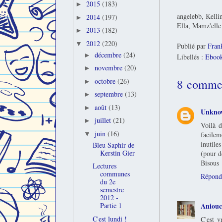
2015
(183)
►
angelebb, Kell
2014
(197)
►
Ella, Mamz'ell
2013
(182)
►
2012
(220)
▼
Publié par
Fran
décembre
(24)
►
Libellés :
Eboo
novembre
(20)
►
8 commen
octobre
(26)
►
septembre
(13)
►
août
(13)
►
Unkno
juillet
(21)
►
Voilà d
juin
(16)
facilem
▼
inutile
Bleu Saphir de
Kerstin Gier
(pour d
Bisous
Lectures
communes
Répond
du 2e
semestre
2012 -
Aniou
Partie 1
C'est lundi !
C'est v