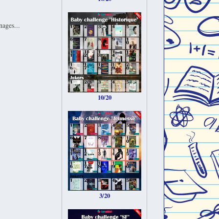
nages...
10/20
3/20