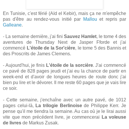
En Tunisie, c'est férié (Aïd el Kebir), mais ça ne m'empêche
pas d'être au rendez-vous initié par
Mallou
et repris par
Galleane
.
- La semaine dernière, j'ai fini
Sauvez Hamlet
, le tome 4 des
aventures de Thursday Next de Jasper Fforde et j'ai
commencé
L'étoile de la Sor'cière
, le tome 5 des Bannis et
des Proscrits de James Clemens.
- Aujourd'hui, je finis
L'étoile de la sorcière
. J'ai commencé
ce pavé de 828 pages jeudi et j'ai eu la chance de partir en
week-end et d'avoir de longues heures de route donc j'ai
bien pu lire et le dévorer. Il me reste 60 pages que je vais lire
ce soir.
- Cette semaine, j'enchaîne avec un autre pavé, de 1012
pages celui-là,
La trilogie Berlinoise
de Philippe Kerr. Je
pense qu'il me tiendra la semaine. Au cas où je le lirai aussi
vite que mon précédent livre, je commencerai
La voleuse
de livres
de Markus Zusak.