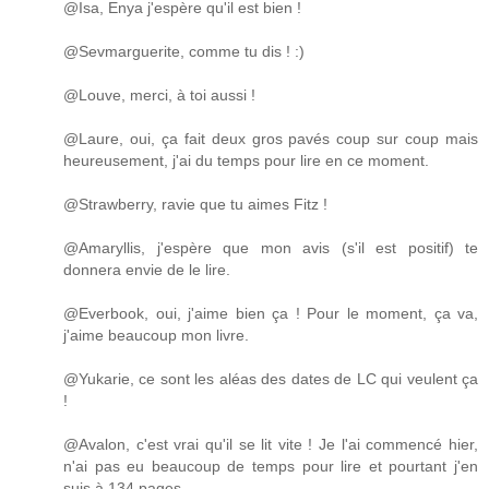
@Isa, Enya j'espère qu'il est bien !
@Sevmarguerite, comme tu dis ! :)
@Louve, merci, à toi aussi !
@Laure, oui, ça fait deux gros pavés coup sur coup mais
heureusement, j'ai du temps pour lire en ce moment.
@Strawberry, ravie que tu aimes Fitz !
@Amaryllis, j'espère que mon avis (s'il est positif) te
donnera envie de le lire.
@Everbook, oui, j'aime bien ça ! Pour le moment, ça va,
j'aime beaucoup mon livre.
@Yukarie, ce sont les aléas des dates de LC qui veulent ça
!
@Avalon, c'est vrai qu'il se lit vite ! Je l'ai commencé hier,
n'ai pas eu beaucoup de temps pour lire et pourtant j'en
suis à 134 pages.