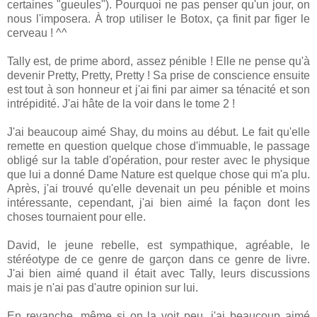
certaines "gueules"). Pourquoi ne pas penser qu'un jour, on
nous l'imposera. À trop utiliser le Botox, ça finit par figer le
cerveau ! ^^
Tally est, de prime abord, assez pénible ! Elle ne pense qu'à
devenir Pretty, Pretty, Pretty ! Sa prise de conscience ensuite
est tout à son honneur et j'ai fini par aimer sa ténacité et son
intrépidité. J'ai hâte de la voir dans le tome 2 !
J'ai beaucoup aimé Shay, du moins au début. Le fait qu'elle
remette en question quelque chose d'immuable, le passage
obligé sur la table d'opération, pour rester avec le physique
que lui a donné Dame Nature est quelque chose qui m'a plu.
Après, j'ai trouvé qu'elle devenait un peu pénible et moins
intéressante, cependant, j'ai bien aimé la façon dont les
choses tournaient pour elle.
David, le jeune rebelle, est sympathique, agréable, le
stéréotype de ce genre de garçon dans ce genre de livre.
J'ai bien aimé quand il était avec Tally, leurs discussions
mais je n'ai pas d'autre opinion sur lui.
En revanche, même si on la voit peu, j'ai beaucoup aimé