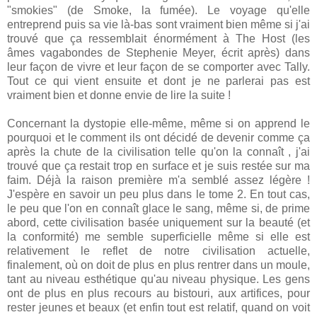
"smokies" (de Smoke, la fumée). Le voyage qu'elle
entreprend puis sa vie là-bas sont vraiment bien même si j'ai
trouvé que ça ressemblait énormément à The Host (les
âmes vagabondes de Stephenie Meyer, écrit après) dans
leur façon de vivre et leur façon de se comporter avec Tally.
Tout ce qui vient ensuite et dont je ne parlerai pas est
vraiment bien et donne envie de lire la suite !
Concernant la dystopie elle-même, même si on apprend le
pourquoi et le comment ils ont décidé de devenir comme ça
après la chute de la civilisation telle qu'on la connaît , j'ai
trouvé que ça restait trop en surface et je suis restée sur ma
faim. Déjà la raison première m'a semblé assez légère !
J'espère en savoir un peu plus dans le tome 2. En tout cas,
le peu que l'on en connaît glace le sang, même si, de prime
abord, cette civilisation basée uniquement sur la beauté (et
la conformité) me semble superficielle même si elle est
relativement le reflet de notre civilisation actuelle,
finalement, où on doit de plus en plus rentrer dans un moule,
tant au niveau esthétique qu'au niveau physique. Les gens
ont de plus en plus recours au bistouri, aux artifices, pour
rester jeunes et beaux (et enfin tout est relatif, quand on voit