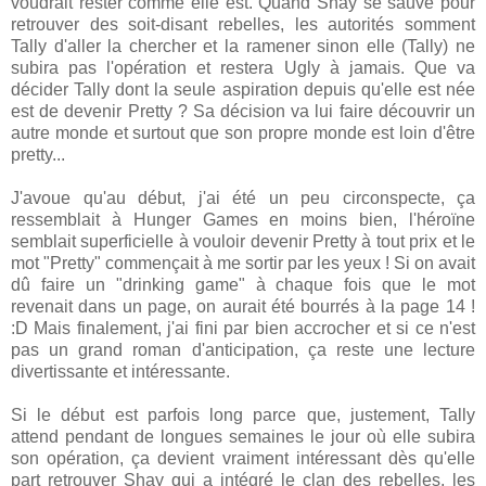
voudrait rester comme elle est. Quand Shay se sauve pour
retrouver des soit-disant rebelles, les autorités somment
Tally d'aller la chercher et la ramener sinon elle (Tally) ne
subira pas l'opération et restera Ugly à jamais. Que va
décider Tally dont la seule aspiration depuis qu'elle est née
est de devenir Pretty ? Sa décision va lui faire découvrir un
autre monde et surtout que son propre monde est loin d'être
pretty...
J'avoue qu'au début, j'ai été un peu circonspecte, ça
ressemblait à Hunger Games en moins bien, l'héroïne
semblait superficielle à vouloir devenir Pretty à tout prix et le
mot "Pretty" commençait à me sortir par les yeux ! Si on avait
dû faire un "drinking game" à chaque fois que le mot
revenait dans un page, on aurait été bourrés à la page 14 !
:D Mais finalement, j'ai fini par bien accrocher et si ce n'est
pas un grand roman d'anticipation, ça reste une lecture
divertissante et intéressante.
Si le début est parfois long parce que, justement, Tally
attend pendant de longues semaines le jour où elle subira
son opération, ça devient vraiment intéressant dès qu'elle
part retrouver Shay qui a intégré le clan des rebelles, les