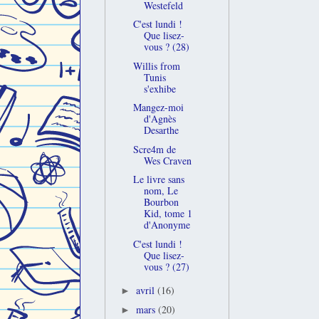
Westefeld
C'est lundi !
Que lisez-
vous ? (28)
Willis from
Tunis
s'exhibe
Mangez-moi
d'Agnès
Desarthe
Scre4m de
Wes Craven
Le livre sans
nom, Le
Bourbon
Kid, tome 1
d'Anonyme
C'est lundi !
Que lisez-
vous ? (27)
avril
(16)
►
mars
(20)
►