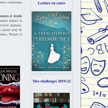
ectures communes
Lecture en cours
ments et deuils
maines depuis la
ersion anglaise,
e passer trop de
nidou, Nienör et
Mes challenges 2019-22