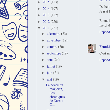
2015
(183)
►
De bell
2014
(197)
►
Je n'ai
2013
(182)
►
Bonne l
2012
(220)
►
merci d
2011
(231)
▼
Répond
décembre
(23)
►
novembre
(18)
►
Franki
octobre
(20)
►
septembre
(19)
C'est u
►
août
(24)
Répond
►
juillet
(19)
►
juin
(21)
►
mai
(19)
▼
Le neveu du
magicien,
Les
chroniques
de Narnia -
C...