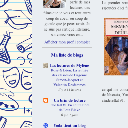
parle de mes
Le premier seme
lectures, des
rajoutées d'ici fi
films que je vois et tout autre
coup de coeur ou coup de
gueule que je peux avoir. Je
ne suis pas critique littéraire,
souvenez-vous-en...
Afficher mon profil complet
Ma liste de blogs
Les lectures de Mylène
Rose & Léon, La rentrée
des classes de Eugénie
Simon-Jacquet et
Valentin Desfemmes
ce qui me conce
Il y a 13 heures
de Nastasia, Y
Un brin de lecture
cinderella191.
Free fall #1 En chute libre
de Leta Blake
Il y a 1 jour
Yoda tient un blog