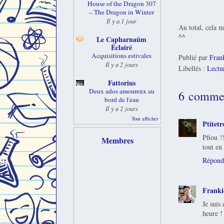
House of the Dragon 307
– The Dragon in Winter
Il y a 1 jour
Au total, cela m
^^
Le Capharnaüm
Éclairé
Acquisitions estivales
Publié par
Fran
Il y a 2 jours
Libellés :
Lectu
Fattorius
Deux ados amoureux au
6 commen
bord de l'eau
Il y a 2 jours
Tout afficher
Ptitetr
Pfiou !
Membres
tout en
Répond
Franki
Je suis
heure !