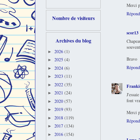
Merci p
Répond
Nombre de visiteurs
scor13
Archives du blog
Chapeau
souvent
2026
(1)
►
Bravo
2025
(4)
►
Répond
2024
(6)
►
2023
(11)
►
2022
(35)
►
Franki
2021
(24)
►
J'essai
font vr
2020
(57)
►
2019
(93)
►
Merci p
2018
(119)
►
Répond
2017
(134)
►
2016
(154)
►
Luna