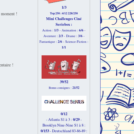
1/3
un moment !
Top 250 : 4/12 228/250
Mini Challenges Ciné
Seriebox :
1/3
6
/6
Action :
- Animation :
-
2
/3
3
/6
Aventure :
- Drame :
-
2
/6
Fantastique :
- Science-Fiction :
1
/1
entaire !
39/52
21/52
Bonus consignes :
0/12
0/29
- Atlanta S1 à 3 :
-
Brooklyn Nine-Nine S1 à 8 :
0/153
-
Deutschland 83-86-89 :