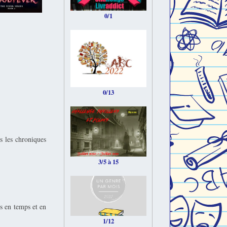
0/1
0/13
s les chroniques
3/5 à 15
s en temps et en
1/12