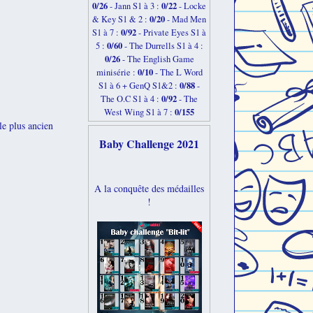
0/26
0/22
-
Jann S1 à 3 :
- Locke
0/20
& Key S1 & 2 :
- Mad Men
0/92
S1 à 7 :
- Private Eyes S1 à
0/60
5 :
- The Durrells S1 à 4 :
0/26
- The English Game
0/10
minisérie :
- The L Word
0/88
S1 à 6 + GenQ S1&2 :
-
0/92
The O.C S1 à 4 :
- The
0/155
West Wing S1 à 7 :
le plus ancien
Baby Challenge 2021
A la conquête des médailles
!