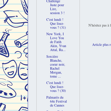
Challenge
Juste pour
Lire,
session 3 !
C'est lundi !
Que lisez-
N'hésitez pas à 
vous ? (31)
New York, I
Love You
de Fatih
Article plus 
Akin, Yvan
Attal, Ra...
Sorcière
Blanche,
coeur noir,
Rachel
Morgan,
tome ...
C'est lundi !
Que lisez-
vous ? (30)
Palmarès du
64e Festival
de Cannes