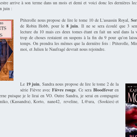
stre arrive à son terme dans un mois et demi et voici donc les dernières l
n juin :
Ser
Ptiterolle nous propose de lire le tome 10 de L'assassin Royal,
8 juin
de Robin Hobb, pour le
. Il ne se sera écoulé que 3 se
lecture du 10 mais ces deux tomes étant en fait un seul dans la v
trop de choses restaient en suspens à la fin du 9 pour qu'on laiss
temps. On prendra les mêmes que la dernière fois : Ptiterolle, Mi
moi, et Julien le Naufragé devrait nous rejoindre.
19 juin
Le
, Sandra nous propose de lire le tome 2 de la
Fièvre rouge
Bloodfever
série Fièvre avec
. Ce sera
en
rne puisque je le lirai en VO. Outre Sandra, je serai en compagnie
umiko, (Kassandra), Korto, nane42, reveline, L@ura, (Sookies) et