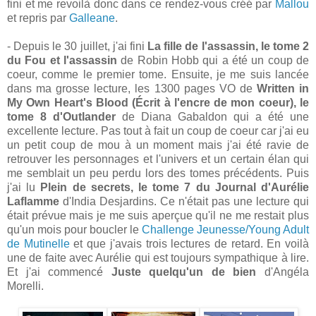
fini et me revoilà donc dans ce rendez-vous créé par
Mallou
et repris par
Galleane
.
- Depuis le 30 juillet, j'ai fini
La fille de l'assassin, le tome 2
du Fou et l'assassin
de Robin Hobb qui a été un coup de
coeur, comme le premier tome. Ensuite, je me suis lancée
dans ma grosse lecture, les 1300 pages VO de
Written in
My Own Heart's Blood (Écrit à l'encre de mon coeur), le
tome 8 d'Outlander
de Diana Gabaldon qui a été une
excellente lecture. Pas tout à fait un coup de coeur car j'ai eu
un petit coup de mou à un moment mais j'ai été ravie de
retrouver les personnages et l'univers et un certain élan qui
me semblait un peu perdu lors des tomes précédents. Puis
j'ai lu
Plein de secrets, le tome 7 du Journal d'Aurélie
Laflamme
d'India Desjardins. Ce n'était pas une lecture qui
était prévue mais je me suis aperçue qu'il ne me restait plus
qu'un mois pour boucler le
Challenge Jeunesse/Young Adult
de Mutinelle
et que j'avais trois lectures de retard. En voilà
une de faite avec Aurélie qui est toujours sympathique à lire.
Et j'ai commencé
Juste quelqu'un de bien
d'Angéla
Morelli.