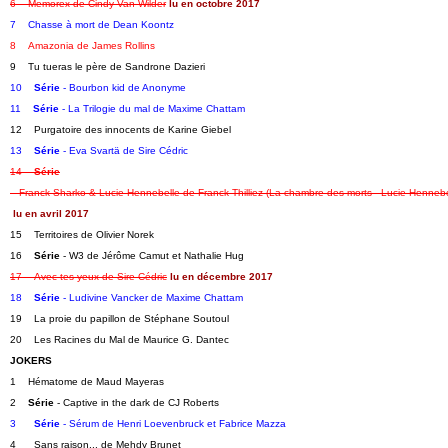
6    Memorex de Cindy Van Wilder
lu en octobre 2017
7    Chasse à mort de Dean Koontz
8    Amazonia de James Rollins
9    Tu tueras le père de Sandrone Dazieri   
10    
Série
 - Bourbon kid de Anonyme   
11    
Série
 - La Trilogie du mal de Maxime Chattam
12    Purgatoire des innocents de Karine Giebel   
13    
Série
 - Eva Svartä de Sire Cédric
14    
Série
 - Franck Sharko & Lucie Hennebelle de Franck Thilliez (La chambre des morts - Lucie Hennebe
lu en avril 2017
15    Territoires de Olivier Norek   
16    
Série
 - W3 de Jérôme Camut et Nathalie Hug   
17    Avec tes yeux de Sire Cédric
lu en décembre 2017
18    
Série
 - Ludivine Vancker de Maxime Chattam
19    La proie du papillon de Stéphane Soutoul   
20    Les Racines du Mal de Maurice G. Dantec   
JOKERS
1    Hématome de Maud Mayeras   
2    
Série
 - Captive in the dark de CJ Roberts   
3      
Série
 - Sérum de Henri Loevenbruck et Fabrice Mazza
4      Sans raison... de Mehdy Brunet