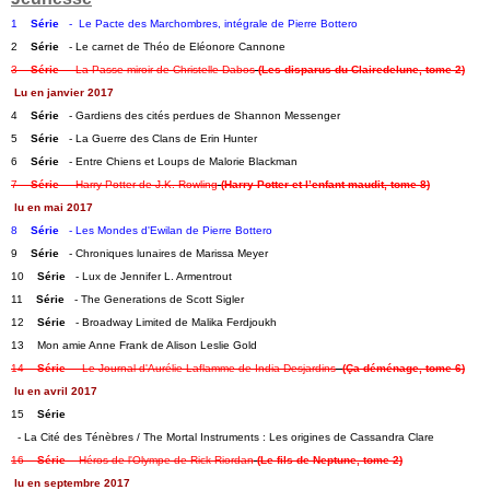
1    
Série
   -  Le Pacte des Marchombres, intégrale de Pierre Bottero
2    
Série
   - Le carnet de Théo de Eléonore Cannone   
3    
Série
   - La Passe-miroir de Christelle Dabos
(Les disparus du Clairedelune, tome 2)
Lu en janvier 2017
4    
Série
   - Gardiens des cités perdues de Shannon Messenger   
5    
Série
   - La Guerre des Clans de Erin Hunter   
6    
Série
   - Entre Chiens et Loups de Malorie Blackman
7    
Série
   - Harry Potter de J.K. Rowling
(Harry Potter et l’enfant maudit, tome 8)
lu en mai 2017
8    
Série
   - Les Mondes d'Ewilan de Pierre Bottero
9    
Série
   - Chroniques lunaires de Marissa Meyer   
10    
Série
   - Lux de Jennifer L. Armentrout   
11    
Série
   - The Generations de Scott Sigler   
12    
Série
   - Broadway Limited de Malika Ferdjoukh
13    Mon amie Anne Frank de Alison Leslie Gold   
14    
Série
   - Le Journal d'Aurélie Laflamme de India Desjardins
(Ça déménage, tome 6)
lu en avril 2017
15    
Série
  - La Cité des Ténèbres / The Mortal Instruments : Les origines de Cassandra Clare
16    
Série
  - Héros de l'Olympe de Rick Riordan
(Le fils de Neptune, tome 2)
 lu en septembre 2017