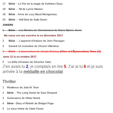
17    
Série
  - Le Prix de la magie de Kathleen Duey
18    
Série
  -  Nil de Lynne Matson
19    
Série
  - Anne de Lucy Maud Montgomery
20    
Série
  -  Half Bad de Sally Green 
JOKERS
1      
Série
  -  Les Mondes de Chrestomanci de Diana Wynne Jones
 Ma soeur est une sorcière lu en décembre 2017
2      
Série
  -  L'apprenti d'Araluen de John Flanagan
3      Samedi 14 novembre de Vincent Villeminot   
4      
Série
  -  L'épouvanteur de Joseph Delaney 
(Alice et L’Épouvanteur, Tome 12)
 tome 11 lu en octobre 2017
5     La drôle d'évasion de Séverine Vidal
J’en avais lu
2
, je comptais en lire
5
. J'ai ai lu
6
et je suis
arrivée à la
médaille en chocolat
Thriller
1    Résilience de Julia M. Tean
2    
Série
 -  The Lying Game de Sara Shepard   
3    Surtensions de Olivier Norek   
4    
Série
 - Diary of Rebirth de Bridget Page   
5    Le tueur intime de Claire Favan   