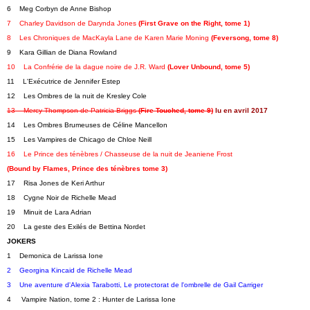
6    Meg Corbyn de Anne Bishop   
7    Charley Davidson de Darynda Jones 
(First Grave on the Right, tome 1)
8    Les Chroniques de MacKayla Lane de Karen Marie Moning
 (Feversong, tome 8)
9    Kara Gillian de Diana Rowland
10    La Confrérie de la dague noire de J.R. Ward 
(Lover Unbound, tome 5)
11    L'Exécutrice de Jennifer Estep
12    Les Ombres de la nuit de Kresley Cole
13    Mercy Thompson de Patricia Briggs 
(Fire Touched, tome 9)
lu en avril 2017
14    Les Ombres Brumeuses de Céline Mancellon
15    Les Vampires de Chicago de Chloe Neill   
16    Le Prince des ténèbres / Chasseuse de la nuit de Jeaniene Frost 
(Bound by Flames, Prince des ténèbres tome 3)
17    Risa Jones de Keri Arthur
18    Cygne Noir de Richelle Mead
19    Minuit de Lara Adrian   
20    La geste des Exilés de Bettina Nordet
JOKERS
1    Demonica de Larissa Ione
2    Georgina Kincaid de Richelle Mead
3    Une aventure d'Alexia Tarabotti, Le protectorat de l'ombrelle de Gail Carriger 
4     Vampire Nation, tome 2 : Hunter de Larissa Ione