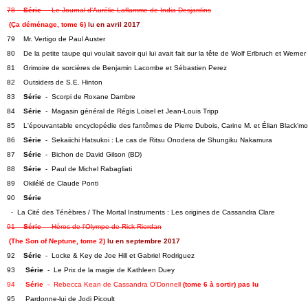
78    
Série
  -  Le Journal d'Aurélie Laflamme de India Desjardins
(Ça déménage, tome 6) 
lu en avril 2017
79    Mr. Vertigo de Paul Auster
80    De la petite taupe qui voulait savoir qui lui avait fait sur la tête de Wolf Erlbruch et Werne
81    Grimoire de sorcières de Benjamin Lacombe et Sébastien Perez   
82    Outsiders de S.E. Hinton
83    
Série
  -  Scorpi de Roxane Dambre
84    
Série
  -  Magasin général de Régis Loisel et Jean-Louis Tripp
85    L'épouvantable encyclopédie des fantômes de Pierre Dubois, Carine M. et Élian Black'mor
86    
Série
  -  Sekaiichi Hatsukoi : Le cas de Ritsu Onodera de Shungiku Nakamura   
87    
Série
  -  Bichon de David Gilson (BD)   
88    
Série
  -  Paul de Michel Rabagliati   
89    Okilélé de Claude Ponti   
90    
Série
  -  La Cité des Ténèbres / The Mortal Instruments : Les origines de Cassandra Clare
91    
Série
  -  Héros de l'Olympe de Rick Riordan
(The Son of Neptune, tome 2) 
lu en septembre 2017
92    
Série
  -  Locke & Key de Joe Hill et Gabriel Rodriguez
93     
Série
  -  Le Prix de la magie de Kathleen Duey
94     
Série
  -  Rebecca Kean de Cassandra O'Donnell 
(tome 6 à sortir) pas lu
95     Pardonne-lui de Jodi Picoult   