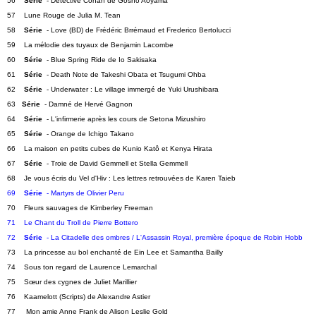
56    
Série
  - Détective Conan de Gosho Aoyama
57    Lune Rouge de Julia M. Tean
58    
Série
  - Love (BD) de Frédéric Brrémaud et Frederico Bertolucci   
59    La mélodie des tuyaux de Benjamin Lacombe   
60    
Série
  - Blue Spring Ride de Io Sakisaka
61    
Série
  - Death Note de Takeshi Obata et Tsugumi Ohba
62    
Série
  - Underwater : Le village immergé de Yuki Urushibara
63   
Série
  - Damné de Hervé Gagnon
64    
Série
  - L'infirmerie après les cours de Setona Mizushiro   
65    
Série
  - Orange de Ichigo Takano   
66    La maison en petits cubes de Kunio Katô et Kenya Hirata
67    
Série
  - Troie de David Gemmell et Stella Gemmell   
68    Je vous écris du Vel d'Hiv : Les lettres retrouvées de Karen Taieb   
69    
Série
  - Martyrs de Olivier Peru
70    Fleurs sauvages de Kimberley Freeman   
71    Le Chant du Troll de Pierre Bottero
72    
Série
  - La Citadelle des ombres / L'Assassin Royal, première époque de Robin Hobb
73    La princesse au bol enchanté de Ein Lee et Samantha Bailly   
74    Sous ton regard de Laurence Lemarchal   
75    Sœur des cygnes de Juliet Marillier   
76    Kaamelott (Scripts) de Alexandre Astier   
77     Mon amie Anne Frank de Alison Leslie Gold   