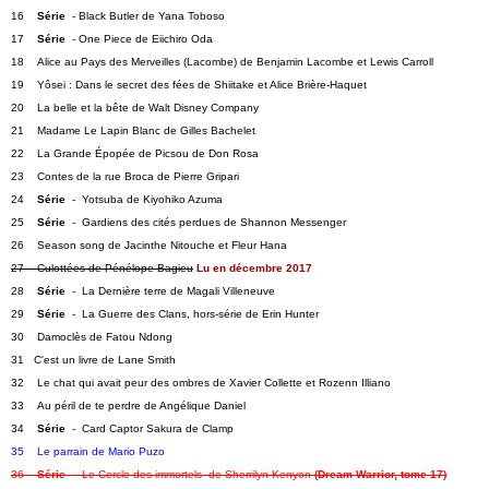
16    
Série
  - Black Butler de Yana Toboso
17    
Série
  - One Piece de Eiichiro Oda   
18    Alice au Pays des Merveilles (Lacombe) de Benjamin Lacombe et Lewis Carroll   
19    Yôsei : Dans le secret des fées de Shiitake et Alice Brière-Haquet
20    La belle et la bête de Walt Disney Company   
21    Madame Le Lapin Blanc de Gilles Bachelet   
22    La Grande Épopée de Picsou de Don Rosa   
23    Contes de la rue Broca de Pierre Gripari   
24    
Série
  -  Yotsuba de Kiyohiko Azuma   
25    
Série
  -  Gardiens des cités perdues de Shannon Messenger   
26    Season song de Jacinthe Nitouche et Fleur Hana   
27    Culottées de Pénélope Bagieu
Lu en décembre 2017
28    
Série
  -  La Dernière terre de Magali Villeneuve   
29    
Série
  -  La Guerre des Clans, hors-série de Erin Hunter   
30    Damoclès de Fatou Ndong
31   C'est un livre de Lane Smith
32    Le chat qui avait peur des ombres de Xavier Collette et Rozenn Illiano
33    Au péril de te perdre de Angélique Daniel   
34    
Série
  -  Card Captor Sakura de Clamp
35    Le parrain de Mario Puzo
36    
Série
  -  Le Cercle des immortels  de Sherrilyn Kenyon 
(Dream Warrior, tome 17)