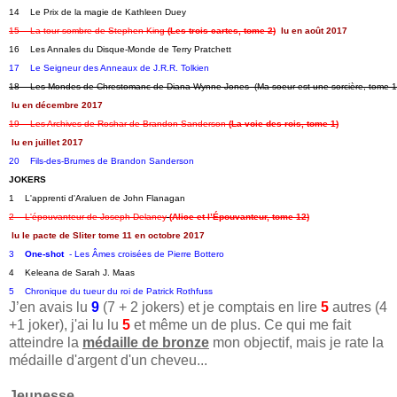
14    Le Prix de la magie de Kathleen Duey   
15    La tour sombre de Stephen King 
(Les trois cartes, tome 2)
lu en août 2017
16    Les Annales du Disque-Monde de Terry Pratchett
17    Le Seigneur des Anneaux de J.R.R. Tolkien
18    Les Mondes de Chrestomanc de Diana Wynne Jones  (Ma soeur est une sorcière, tome 1
lu en décembre 2017
19    Les Archives de Roshar de Brandon Sanderson 
(La voie des rois, tome 1)
lu en juillet 2017
20    Fils-des-Brumes de Brandon Sanderson
JOKERS
1    L'apprenti d'Araluen de John Flanagan
2    L'épouvanteur de Joseph Delaney
(Alice et l’Épouvanteur, tome 12)
lu le pacte de Sliter tome 11 en octobre 2017
3    
One-shot
  - Les Âmes croisées de Pierre Bottero
4    Keleana de Sarah J. Maas   
5    Chronique du tueur du roi de Patrick Rothfuss
J’en avais lu
9
(7 + 2 jokers) et je comptais en lire
5
autres (4
+1 joker), j'ai lu lu
5
et même un de plus. Ce qui me fait
atteindre la
médaille de bronze
mon objectif, mais je rate la
médaille d'argent d'un cheveu...
Jeunesse