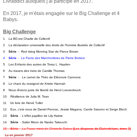
Livraddict auxquels j'ai participé en 2017.
En 2017, je m'étais engagée sur le Big Challenge et 4
Babys.
Big Challenge
1    La BD est Charlie de Collectif   
2    La déclaration universelle des droits de l'homme illustrée de Collectif   
3    
Série
  -  Red rising Morning Star de Pierce Brown
4    
Série
  -  Le Pacte des Marchombres de Pierre Bottero
5    Les Enfants des autres de Torey L. Hayden
6    Au travers des mots de Camille Thomas   
7    
Série
  -   Le carnet de Théo de Eléonore Cannone   
8    Le chant du rossignol de Kristin Hannah
9    Nous rêvions juste de liberté de Henri Loevenbruck   
10    Résilience de Julia M. Tean
11    Un livre de Hervé Tullet
12    Eux, c'est nous de Daniel Pennac, Jessie Magana, Carole Saturno et Serge Bloch
13    
Série
  - L'effet papillon de Lily Haime   
14    
Série
  - Sailor Moon de Naoko Takeuchi   
15    
Série
  - La Passe-miroir de Christelle Dabos 
(Les disparus du Clairedelune, tome 2)
Lu en janvier 2017