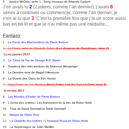
5     Jessica McClain, tome 1 : Sang nouveau de Amanda Carlson
J'en avais lu
2
(2 jokers, comme l’an dernier), j’avais
8
séries à continuer ou commencer, comme l’an dernier, je
n'en ai lu que
3
. C'est la première fois que j'ai un score aussi
bas en bit-lit et que je n'ai même pas une médaille...
Fantasy
1    Le Pacte des Marchombres de Pierre Bottero
2    La Passe-miroir de Christelle Dabos 
(Les disparus de Clairdelune, tome 2)
Lu en janvier 2017
3    Le Trône de Fer de George R.R. Martin
4    Gardiens des cités perdues de Shannon Messenger   
5    La Dernière terre de Magali Villeneuve   
6    La Guerre des Clans de Erin Hunter   
7    Harry Potter de J.K. Rowling 
(Harry Potter and the Cursed Child, tome 8)
lu en mai 2017
8    Les Mondes d'Ewilan de Pierre Bottero
9    L'Arche des ombres / Les Aventuriers de la mer de Robin Hobb   
10    Troie de David Gemmell et Stella Gemmell
11    Martyrs de Olivier Peru
12    La Citadelle des ombres / L'Assassin Royal de Robin Hobb
13    La Septenaigue de Juliet Marillier