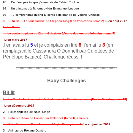
96     Ce n'est pas toi que j'attendais de Fabien Toulmé   
97     Un printemps à Tchernobyl de Emmanuel Lepage   
98     Tu comprendras quand tu seras plus grande de Virginie Grimaldi   
99      
Série
  -  La tour sombre de Stephen King (Les trois cartes, tome 2)
lu en août 2017
100    
Série
  -  Le cercle de pierre de Diana Gabaldon 
(L’écho des coeurs lointains, tome 7)
lu en mars 2017
J'en avais lu
5
et je comptais en lire
8
, j'en ai lu
8
(en
remplaçant le Cassandra O'Donnell par Culottées de
Pénélope Bagieu). Challenge réussi !
*********************************************************
Baby Challenges
Bit-lit
1    Le Cercle des immortels : Dark-Hunters de Sherrilyn Kenyon 
(Dream Warrior, tome 17)
lu en décembre 2017
2    Psi-changeling de Nalini Singh
3    Rebecca Kean de Cassandra O'Donnell 
(tome 6, à venir)
4    Kate Daniels de Ilona Andrews 
(Magic Binds, tome 9)
Lu en janvier 2017
5    Animae de Roxane Dambre   