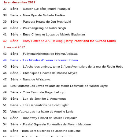
lu en décembre 2017
37    
Série
  -  Gaston (1e série) André Franquin   
38    
Série
  -  Mara Dyer de Michelle Hodkin   
39    
Série
  -  Pandora Hearts de Jun Mochizuki
40    
Série
  -  Psi-changeling de Nalini Singh   
41    
Série
  -  Entre Chiens et Loups de Malorie Blackman   
42    
Série
  -  Harry Potter de J.K. Rowling 
(Harry Potter and the Cursed Child)
lu en mai 2017
43    
Série
  -  Fullmetal Alchemist de Hiromu Arakawa   
44    
Série
  -  Les Mondes d'Ewilan de Pierre Bottero
45    
Série
  -  L'Arche des ombres, tome 1 / Les Aventuriers de la mer de Robin Hobb   
46    
Série
  -  Chroniques lunaires de Marissa Meyer   
47    
Série
  -  Nana de Ai Yazawa   
48    Les Fantastiques Livres Volants de Morris Lessmore de William Joyce   
49    
Série
  -  Yoko Tsuno de Roger Leloup   
50    
Série
  -  Lux  de Jennifer L. Armentrout
51    
Série
  -  The Generations de Scott Sigler   
52    Vous n'aurez pas ma haine de Antoine Leiris   
53    
Série
  -  Broadway Limited de Malika Ferdjoukh   
54    
Série
  -  Freaks' Squeele Funérailles de Florent Maudoux
55    
Série
  - Bora-Bora's Bitches de Jacinthe Nitouche