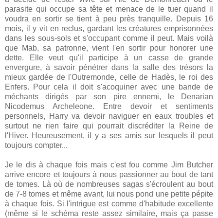
parasite qui occupe sa tête et menace de le tuer quand il
voudra en sortir se tient à peu près tranquille. Depuis 16
mois, il y vit en reclus, gardant les créatures emprisonnées
dans les sous-sols et s'occupant comme il peut. Mais voilà
que Mab, sa patronne, vient l'en sortir pour honorer une
dette. Elle veut qu'il participe à un casse de grande
envergure, à savoir pénétrer dans la salle des trésors la
mieux gardée de l'Outremonde, celle de Hadès, le roi des
Enfers. Pour cela il doit s'acoquiner avec une bande de
méchants dirigés par son pire ennemi, le Denarian
Nicodemus Archeleone. Entre devoir et sentiments
personnels, Harry va devoir naviguer en eaux troubles et
surtout ne rien faire qui pourrait discréditer la Reine de
l'Hiver. Heureusement, il y a ses amis sur lesquels il peut
toujours compter...
Je le dis à chaque fois mais c'est fou comme Jim Butcher
arrive encore et toujours à nous passionner au bout de tant
de tomes. Là où de nombreuses sagas s'écroulent au bout
de 7-8 tomes et même avant, lui nous pond une petite pépite
à chaque fois. Si l'intrigue est comme d'habitude excellente
(même si le schéma reste assez similaire, mais ça passe