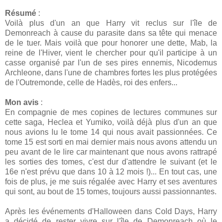
Résumé
:
Voilà plus d'un an que Harry vit reclus sur l'île de
Demonreach à cause du parasite dans sa tête qui menace
de le tuer. Mais voilà que pour honorer une dette, Mab, la
reine de l'Hiver, vient le chercher pour qu'il participe à un
casse organisé par l'un de ses pires ennemis, Nicodemus
Archleone, dans l'une de chambres fortes les plus protégées
de l'Outremonde, celle de Hadès, roi des enfers...
Mon avis
:
En compagnie de mes copines de lectures communes sur
cette saga, Heclea et Yumiko, voilà déjà plus d'un an que
nous avions lu le tome 14 qui nous avait passionnées. Ce
tome 15 est sorti en mai dernier mais nous avons attendu un
peu avant de le lire car maintenant que nous avons rattrapé
les sorties des tomes, c'est dur d'attendre le suivant (et le
16e n'est prévu que dans 10 à 12 mois !)... En tout cas, une
fois de plus, je me suis régalée avec Harry et ses aventures
qui sont, au bout de 15 tomes, toujours aussi passionnantes.
Après les événements d'Halloween dans Cold Days, Harry
a décidé de rester vivre sur l'île de Demonreach où le