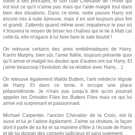
fidèle à ses principes, et son côté Chevalier de l'Hiver qui
est tout ce qu'il n'aime pas mais qui l'aide malgré tout dans
bien des situations. Dans ce tome, notre pauvre Harry est
encore mis à rude épreuve, mais il en sort toujours plus fort
et grandi. J'attends quand même avec impatience le jour où
il trouvera le moyen de briser les chaînes qui le lie à Mab car
celle-là, elle m'agace à lui faire faire le sale boulot !
On retrouve certains des amis emblématiques de Harry.
Karrin Murphy, bien sûr, l'amie fidèle, toujours présente quoi
qu'il arrive et malgré les doutes que d'autres ont sur Harry. Et
j'aime beaucoup l'évolution de sa relation avec Harry... :)
On retrouve également Waldo Butters, l'ami médecin légiste
de Harry. Et dans ce tome, il occupe une place
prépondérante. Je n'irais pas jusqu'à dire qu'on pourrait
appeler les Dresden Files les Butters Files mais ce qui lui
arrive est surprenant et passionnant.
Michael Carpenter, l'ancien Chevalier de la Croix, est là
aussi et lui je l'adore également. J'aime sa droiture, la façon
dont il parle de sa foi et sa manière d'être à l'écoute de Harry
et de lui donner des conseils judicieux et sans jugement.