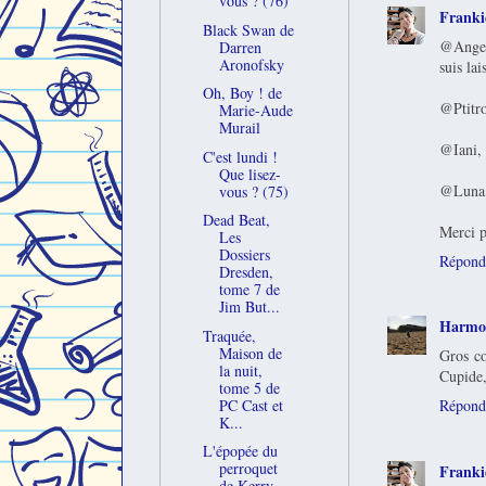
vous ? (76)
Franki
Black Swan de
@Ange, 
Darren
Aronofsky
suis la
Oh, Boy ! de
@Ptitro
Marie-Aude
Murail
@Iani, 
C'est lundi !
Que lisez-
@Luna, 
vous ? (75)
Dead Beat,
Merci p
Les
Dossiers
Répond
Dresden,
tome 7 de
Jim But...
Harmo
Traquée,
Maison de
Gros co
la nuit,
Cupide,
tome 5 de
PC Cast et
Répond
K...
L'épopée du
perroquet
Franki
de Kerry