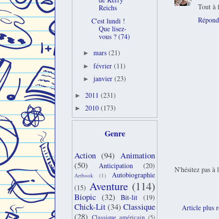
Tout à 
Reichs
Répond
C'est lundi !
Que lisez-
vous ? (74)
mars
(21)
►
février
(11)
►
janvier
(23)
►
2011
(231)
►
2010
(173)
►
Genre
Action
(94)
Animation
(50)
Anticipation
(20)
N'hésitez pas à 
Autobiographie
Artbook
(1)
Aventure
(114)
(15)
Biopic
(32)
Bit-lit
(19)
Chick-Lit
(34)
Classique
Article plus 
(28)
Classique américain
(5)