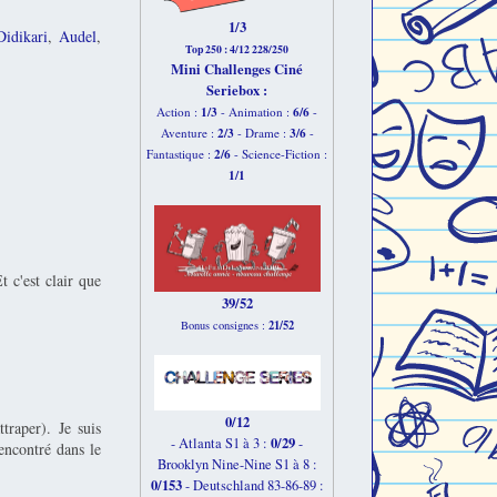
1/3
Didikari
,
Audel
,
Top 250 : 4/12 228/250
Mini Challenges Ciné
Seriebox :
1/3
6
/6
Action :
- Animation :
-
2
/3
3
/6
Aventure :
- Drame :
-
2
/6
Fantastique :
- Science-Fiction :
1
/1
 c'est clair que
39/52
21/52
Bonus consignes :
0/12
traper). Je suis
0/29
- Atlanta S1 à 3 :
-
encontré dans le
Brooklyn Nine-Nine S1 à 8 :
0/153
-
Deutschland 83-86-89 :