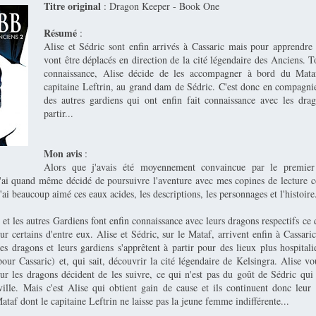
Titre original
: Dragon Keeper - Book One
Résumé
:
Alise et Sédric sont enfin arrivés à Cassaric mais pour apprendre
vont être déplacés en direction de la cité légendaire des Anciens. T
connaissance, Alise décide de les accompagner à bord du Mata
capitaine Leftrin, au grand dam de Sédric. C'est donc en compagn
des autres gardiens qui ont enfin fait connaissance avec les drag
partir...
Mon avis
:
Alors que j'avais été moyennement convaincue par le premier
j'ai quand même décidé de poursuivre l'aventure avec mes copines de lecture
j'ai beaucoup aimé ces eaux acides, les descriptions, les personnages et l'histoire
t les autres Gardiens font enfin connaissance avec leurs dragons respectifs ce 
r certains d'entre eux. Alise et Sédric, sur le Mataf, arrivent enfin à Cassari
es dragons et leurs gardiens s'apprêtent à partir pour des lieux plus hospitali
pour Cassaric) et, qui sait, découvrir la cité légendaire de Kelsingra. Alise v
sur les dragons décident de les suivre, ce qui n'est pas du goût de Sédric qui
lville. Mais c'est Alise qui obtient gain de cause et ils continuent donc leur 
ataf dont le capitaine Leftrin ne laisse pas la jeune femme indifférente...