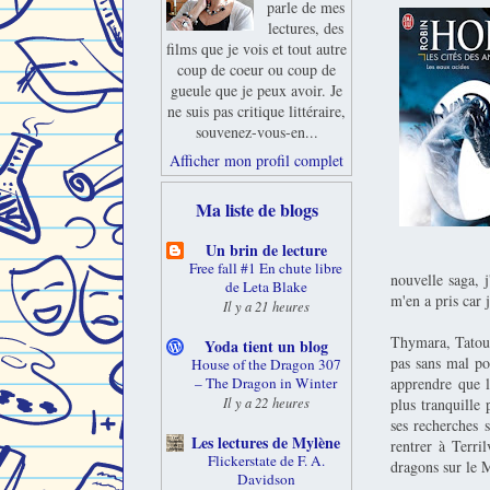
parle de mes
lectures, des
films que je vois et tout autre
coup de coeur ou coup de
gueule que je peux avoir. Je
ne suis pas critique littéraire,
souvenez-vous-en...
Afficher mon profil complet
Ma liste de blogs
Un brin de lecture
Free fall #1 En chute libre
nouvelle saga, 
de Leta Blake
m'en a pris car 
Il y a 21 heures
Thymara, Tatou e
Yoda tient un blog
pas sans mal pou
House of the Dragon 307
apprendre que l
– The Dragon in Winter
Il y a 22 heures
plus tranquille 
ses recherches 
Les lectures de Mylène
rentrer à Terri
Flickerstate de F. A.
dragons sur le M
Davidson