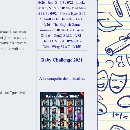
0/26
0/22
-
Jann S1 à 3 :
- Locke
0/20
& Key S1 & 2 :
- Mad Men
0/92
S1 à 7 :
- Private Eyes S1 à
0/60
5 :
- The Durrells S1 à 4 :
0/26
- The English Game
0/10
minisérie :
- The L Word
vienne à me tenir
0/88
S1 à 6 + GenQ S1&2 :
-
t j'adore ça. Je
0/92
The O.C S1 à 4 :
- The
couvrir à travers
0/155
West Wing S1 à 7 :
s on le voit d'un
Baby Challenge 2021
A la conquête des médailles
!
i ont "positivé"