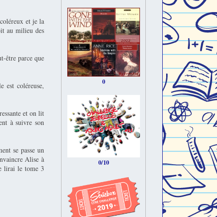
oléreux et je la
oit au milieu des
ut-être parce que
0
le est coléreuse,
essante et on lit
ent à suivre son
ment se passe un
nvaincre Alise à
0/10
e lirai le tome 3