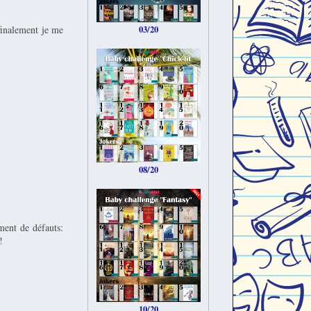
finalement je me
03/20
08/20
ment de défauts:
!
10/20