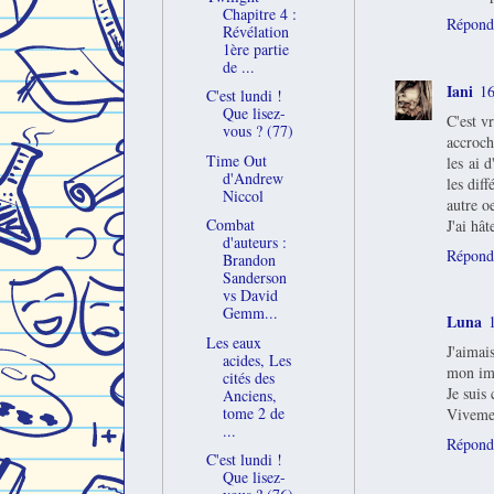
Chapitre 4 :
Répond
Révélation
1ère partie
de ...
Iani
16
C'est lundi !
Que lisez-
C'est v
vous ? (77)
accroch
Time Out
les ai 
d'Andrew
les dif
Niccol
autre o
Combat
J'ai hât
d'auteurs :
Répond
Brandon
Sanderson
vs David
Gemm...
Luna
Les eaux
J'aimai
acides, Les
mon ima
cités des
Je suis
Anciens,
tome 2 de
Vivemen
...
Répond
C'est lundi !
Que lisez-