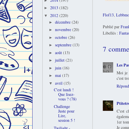
2014
(197)
►
2013
(182)
►
Flof13
,
Lebbmo
2012
(220)
▼
décembre
(24)
►
Publié par
Fran
novembre
(20)
►
Libellés :
Fanta
octobre
(26)
►
septembre
(13)
►
7 commen
août
(13)
►
juillet
(21)
►
Les Pa
juin
(16)
►
Moi je 
mai
(17)
►
c'est tr
avril
(15)
▼
Répond
C'est lundi !
Que lisez-
vous ? (78)
Ptitetr
Challenge
C'est c
Juste pour
Lire,
égaleme
session 5 !
1er tom
Je comp
Twilight -