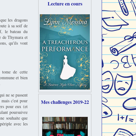
Lecture en cours
 que les dragons
oute à sa soif de
f, le bateau du
ie de Thymara et
ons, qu'ils vont
 tome de cette
 commune et bien
.
qui ne se passent
c mais c'est pour
Mes challenges 2019-22
ers pour eux (et
oulant poursuivre
 ne souhaite que
périple avec les