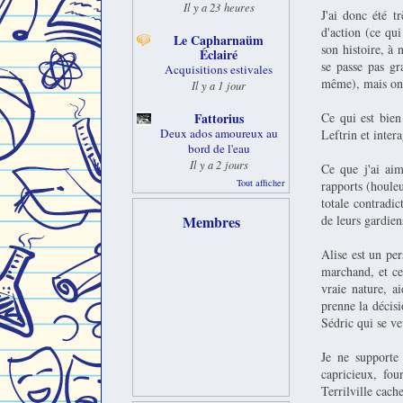
Il y a 23 heures
J'ai donc été t
d'action (ce qu
Le Capharnaüm
son histoire, à 
Éclairé
se passe pas gr
Acquisitions estivales
même), mais on 
Il y a 1 jour
Ce qui est bien
Fattorius
Deux ados amoureux au
Leftrin et inter
bord de l'eau
Il y a 2 jours
Ce que j'ai aim
Tout afficher
rapports (houleu
totale contradic
de leurs gardien
Membres
Alise est un pe
marchand, et ce 
vraie nature, ai
prenne la décisi
Sédric qui se ve
Je ne supporte
capricieux, fou
Terrilville cach