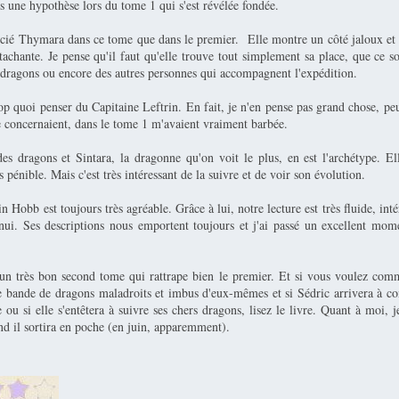
is une hypothèse lors du tome 1 qui s'est révélée fondée.
écié Thymara dans ce tome que dans le premier. Elle montre un côté jaloux et c
achante. Je pense qu'il faut qu'elle trouve tout simplement sa place, que ce s
 dragons ou encore des autres personnes qui accompagnent l'expédition.
rop quoi penser du Capitaine Leftrin. En fait, je n'en pense pas grand chose, pe
le concernaient, dans le tome 1 m'avaient vraiment barbée.
des dragons et Sintara, la dragonne qu'on voit le plus, en est l'archétype. El
s pénible. Mais c'est très intéressant de la suivre et de voir son évolution.
n Hobb est toujours très agréable. Grâce à lui, notre lecture est très fluide, intér
nnui. Ses descriptions nous emportent toujours et j'ai passé un excellent mom
un très bon second tome qui rattrape bien le premier. Et si vous voulez com
 bande de dragons maladroits et imbus d'eux-mêmes et si Sédric arrivera à co
e ou si elle s'entêtera à suivre ses chers dragons, lisez le livre. Quant à moi, j
nd il sortira en poche (en juin, apparemment).