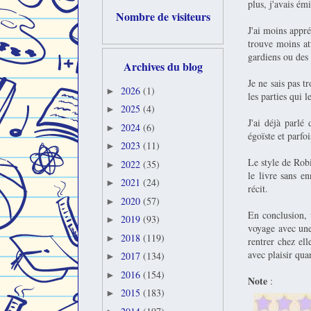
plus, j'avais ém
Nombre de visiteurs
J'ai moins appr
trouve moins att
gardiens ou des
Archives du blog
Je ne sais pas t
2026
(1)
►
les parties qui 
2025
(4)
►
J'ai déjà parlé 
2024
(6)
►
égoïste et parfoi
2023
(11)
►
Le style de Robi
2022
(35)
►
le livre sans e
2021
(24)
►
récit.
2020
(57)
►
En conclusion, 
2019
(93)
►
voyage avec une
2018
(119)
►
rentrer chez ell
avec plaisir qua
2017
(134)
►
2016
(154)
►
Note
:
2015
(183)
►