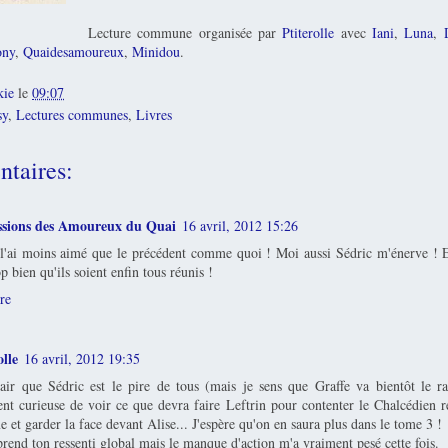
Lecture commune organisée par
Ptiterolle
avec
Iani
,
Luna
,
ny
,
Quaidesamoureux
,
Minidou
.
kie
le
09:07
sy
,
Lectures communes
,
Livres
taires:
ssions des Amoureux du Quai
16 avril, 2012 15:26
l'ai moins aimé que le précédent comme quoi ! Moi aussi Sédric m'énerve ! Et
op bien qu'ils soient enfin tous réunis !
re
olle
16 avril, 2012 19:35
lair que Sédric est le pire de tous (mais je sens que Graffe va bientôt le rat
nt curieuse de voir ce que devra faire Leftrin pour contenter le Chalcédien r
e et garder la face devant Alise... J'espère qu'on en saura plus dans le tome 3 !
rend ton ressenti global mais le manque d'action m'a vraiment pesé cette fois.