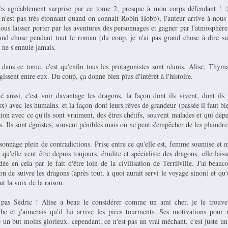
rès agréablement surprise par ce tome 2, presque à mon corps défendant ! 
i n'est pas très étonnant quand on connait Robin Hobb), l'auteur arrive à nou
nous laisser porter par les aventures des personnages et gagner par l'atmosphère
and chose pendant tout le roman (du coup, je n'ai pas grand chose à dire sur 
ne s'ennuie jamais.
 dans ce tome, c'est qu'enfin tous les protagonistes sont réunis. Alise, Thyma
agissent entre eux. Du coup, ça donne bien plus d'intérêt à l'histoire.
é aussi, c'est voir davantage les dragons, la façon dont ils vivent, dont ils 
x) avec les humains. et la façon dont leurs rêves de grandeur (passée il faut bie
tion avec ce qu'ils sont vraiment, des êtres chétifs, souvent malades et qui dé
s. Ils sont égoïstes, souvent pénibles mais on ne peut s'empêcher de les plaindre
rsonnage plein de contradictions. Prise entre ce qu'elle est, femme soumise et 
qu'elle veut être depuis toujours, érudite et spécialiste des dragons, elle laiss
dée en cela par le fait d'être loin de la civilisation de Terrilville. J'ai beau
on de suivre les dragons (après tout, à quoi aurait servi le voyage sinon) et qu'e
ut la voix de la raison.
 pas Sédric ! Alise a beau le considérer comme un ami cher, je le trouve
rbe et j'aimerais qu'il lui arrive les pires tourments. Ses motivations pour
e un but moins glorieux. cependant, ce n'est pas un vrai méchant, c'est juste un