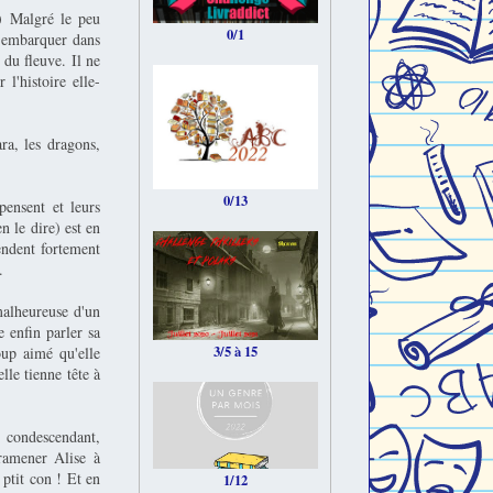
:) Malgré le peu
0/1
s embarquer dans
 du fleuve. Il ne
l'histoire elle-
ra, les dragons,
0/13
pensent et leurs
n le dire) est en
pendent fortement
.
malheureuse d'un
e enfin parler sa
3/5 à 15
coup aimé qu'elle
lle tienne tête à
 condescendant,
 ramener Alise à
 ptit con ! Et en
1/12