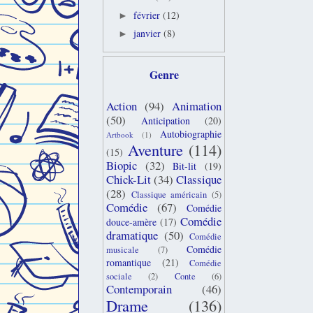
février
(12)
►
janvier
(8)
►
Genre
Action
(94)
Animation
(50)
Anticipation
(20)
Autobiographie
Artbook
(1)
Aventure
(114)
(15)
Biopic
(32)
Bit-lit
(19)
Chick-Lit
(34)
Classique
(28)
Classique américain
(5)
Comédie
(67)
Comédie
Comédie
douce-amère
(17)
dramatique
(50)
Comédie
Comédie
musicale
(7)
romantique
(21)
Comédie
sociale
(2)
Conte
(6)
Contemporain
(46)
Drame
(136)