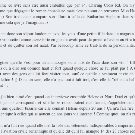
aimé ce livre sans être aussi emballée que par 84, Charing Cross Rd. On n'y
rme que dégageait le roman épistolaire mais c'est plaisant de retrouver Miss 
! :) Son traducteur compare son allure à celle de Katharine Hepburn dans sa 
e cela que je l'imaginais :)
ate donc son séjour londonien avec les yeux d'une petite fille dans un magasin 
 voir cette femme assez forte en gueule avoir peur de prendre l'avion ou être i
s et de quitter son sol natal. J'ai beaucoup aimé ce trait-là de sa personnalité
giner qu'elle s'est pour autant assagie ou a mis de l'eau dans son vin ! Ell
ns ou à dire son opinion haut et fort quand quelque chose ne lui plaît pas ! À
t avec des gens qui lui font visiter tout, sauf ce qu'elle a vraiment envie de 
iction ! ;) Dans un sens, elle n'a pas tout à fait tort, c'est elle la "reine du bal
nt ! :)
j'ai bien aimé c'est quand on interviewe ensemble Helene et Nora Doel et qu
nt jamais correspondu et si elles se rencontraient maintenant, s'apprécieraien
 une question bizarre car elle connaît Helene depuis 20 ans ! Ça m'a fait rire 
dentique à celles qui se nouent de nos jours via internet ! Comme quoi, on n'a ri
m'a fait rire quand elle met la liste des vêtements indispensables à emporter 
l'aviation civile britannique et qu'elle dit qu'il lui manque 14 des 23 choses re