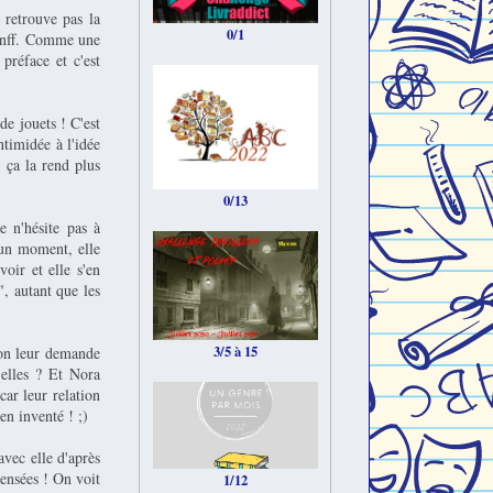
 retrouve pas la
0/1
Hanff. Comme une
préface et c'est
de jouets ! C'est
ntimidée à l'idée
, ça la rend plus
0/13
e n'hésite pas à
 un moment, elle
voir et elle s'en
", autant que les
3/5 à 15
'on leur demande
t-elles ? Et Nora
car leur relation
en inventé ! ;)
avec elle d'après
censées ! On voit
1/12