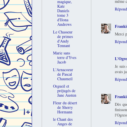
même c
magique,
Kate
Répond
Daniels
tome 3
d'Ilona
Andrews
Franki
Le Chasseur
Merci p
de primes
d'Andy
Répond
Tennant
Marie sans
terre d'Yves
L'Ogre
Jacob
Je suis
L'Arnacoeur
avais j
de Pascal
Chaumeil
Répond
Orgueil et
préjugés de
Jane Austen
Franki
Fleur du désert
Dès que
de Sherry
finiss
Hormann
l'Ogres
le Chant des
Répond
Anges de