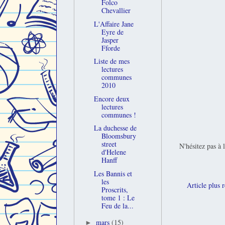
Folco
Chevallier
L'Affaire Jane
Eyre de
Jasper
Fforde
Liste de mes
lectures
communes
2010
Encore deux
lectures
communes !
La duchesse de
Bloomsbury
street
N'hésitez pas à 
d'Helene
Hanff
Les Bannis et
les
Article plus 
Proscrits,
tome 1 : Le
Feu de la...
mars
(15)
►