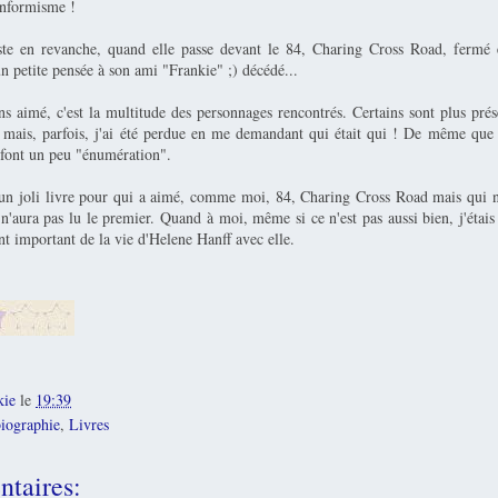
onformisme !
te en revanche, quand elle passe devant le 84, Charing Cross Road, fermé 
un petite pensée à son ami "Frankie" ;) décédé...
s aimé, c'est la multitude des personnages rencontrés. Certains sont plus prés
, mais, parfois, j'ai été perdue en me demandant qui était qui ! De même que le
a font un peu "énumération".
un joli livre pour qui a aimé, comme moi, 84, Charing Cross Road mais qui n
n'aura pas lu le premier. Quand à moi, même si ce n'est pas aussi bien, j'étais
t important de la vie d'Helene Hanff avec elle.
kie
le
19:39
iographie
,
Livres
taires: