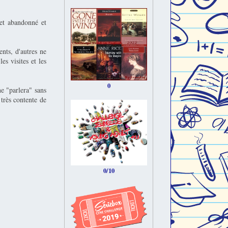
et abandonné et
ents, d'autres ne
s visites et les
0
e "parlera" sans
 très contente de
0/10