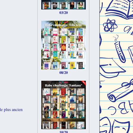
03/20
08/20
le plus ancien
10/20