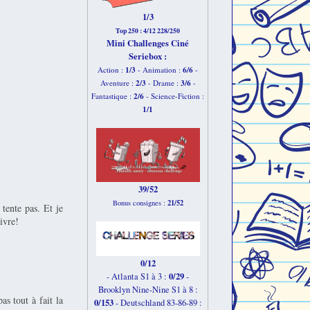
1/3
Top 250 : 4/12 228/250
Mini Challenges Ciné
Seriebox :
1/3
6
/6
Action :
- Animation :
-
2
/3
3
/6
Aventure :
- Drame :
-
2
/6
Fantastique :
- Science-Fiction :
1
/1
39/52
21/52
Bonus consignes :
tente pas. Et je
ivre!
0/12
0/29
- Atlanta S1 à 3 :
-
Brooklyn Nine-Nine S1 à 8 :
s tout à fait la
0/153
-
Deutschland 83-86-89 :