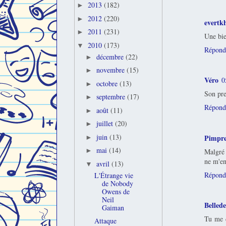
2013
(182)
►
2012
(220)
►
evertk
2011
(231)
►
Une bie
2010
(173)
▼
Répond
décembre
(22)
►
novembre
(15)
►
Véro
0
octobre
(13)
►
Son pre
septembre
(17)
►
Répond
août
(11)
►
juillet
(20)
►
juin
(13)
Pimpre
►
mai
(14)
►
Malgré 
ne m'en
avril
(13)
▼
Répond
L'Étrange vie
de Nobody
Owens de
Neil
Belled
Gaiman
Tu me d
Attaque