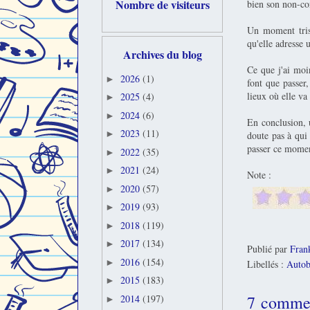
Nombre de visiteurs
bien son non-c
Un moment tris
qu'elle adresse 
Archives du blog
Ce que j'ai moin
2026
(1)
►
font que passer
lieux où elle v
2025
(4)
►
2024
(6)
►
En conclusion, 
2023
(11)
►
doute pas à qui 
passer ce momen
2022
(35)
►
2021
(24)
►
Note :
2020
(57)
►
2019
(93)
►
2018
(119)
►
2017
(134)
►
Publié par
Fran
2016
(154)
►
Libellés :
Autob
2015
(183)
►
7 commen
2014
(197)
►