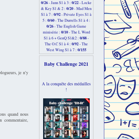
0/26
0/22
-
Jann S1 à 3 :
- Locke
0/20
& Key S1 & 2 :
- Mad Men
0/92
S1 à 7 :
- Private Eyes S1 à
0/60
5 :
- The Durrells S1 à 4 :
0/26
- The English Game
0/10
minisérie :
- The L Word
0/88
S1 à 6 + GenQ S1&2 :
-
0/92
The O.C S1 à 4 :
- The
0/155
West Wing S1 à 7 :
Baby Challenge 2021
logueurs, je n'y
A la conquête des médailles
!
ivons quand nous
on commentaire,