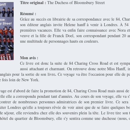
Titre original :
The Duchess of Bloomsbury Street
Résumé :
Grâce au succès en librairie de sa correspondance avec le 84, Cha
son éditeur anglais invite Helene hanff à venir à Londres. À 54 
premières vacances. Elle va enfin faire connaissance avec Nora et
veuve et la fille de Franck Doel, son correspondant pendant 20 an
une multitude de personnages hauts en couleurs.
Mon avis :
Ce livre est donc la suite de 84 Charing Cross Road et est sympa
aussi attachant et charmant. On retrouve donc notre Miss Hanff, i
.
anglais pour la sortie de son livre
Ce voyage va être l'occasion pour elle de pa
e fois loin de New York.
yage est d'abord de faire la promotion de 84, Charing Cross Road mais aussi de
lle elle a correspondu pendant tant d'années. Au cours de son voyage, elle va s
ncontrer de nombreuses personnes admiratrices de son premier livre. Ce sera l
isiter Londres qu'elle a toujours rêvée de voir ainsi que de se faire quelques 
e séjour, elle reviendra chez elle des souvenirs plein la tête. Le livre tire son t
 hôtel du quartier de Bloomsbury, elle s'y sentira comme une duchesse (nous,