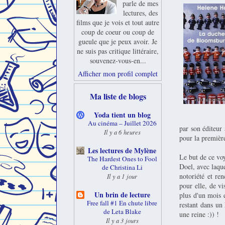
parle de mes
lectures, des
films que je vois et tout autre
coup de coeur ou coup de
gueule que je peux avoir. Je
ne suis pas critique littéraire,
souvenez-vous-en...
Afficher mon profil complet
Ma liste de blogs
Yoda tient un blog
Au cinéma – Juillet 2026
par son éditeur 
Il y a 6 heures
pour la premièr
Les lectures de Mylène
Le but de ce vo
The Hardest Ones to Fool
Doel, avec laque
de Christina Li
notoriété et re
Il y a 1 jour
pour elle, de v
Un brin de lecture
plus d'un mois d
Free fall #1 En chute libre
restant dans un
de Leta Blake
une reine :)) !
Il y a 3 jours