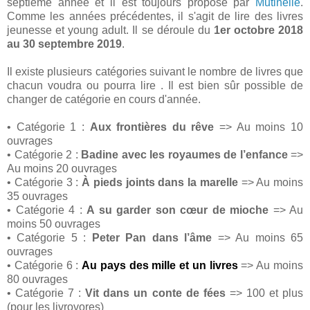
septième année et il est toujours proposé par
Mutinelle
.
Comme les années précédentes, il s'agit de lire des livres
jeunesse et young adult. Il se déroule du
1er octobre 2018
au 30 septembre 2019
.
Il existe plusieurs catégories suivant le nombre de livres que
chacun voudra ou pourra lire . Il est bien sûr possible de
changer de catégorie en cours d'année.
• Catégorie 1 :
Aux frontières du rêve
=> Au moins 10
ouvrages
• Catégorie 2 :
Badine avec les royaumes de l’enfance
=>
Au moins 20 ouvrages
• Catégorie 3 :
À pieds joints dans la marelle
=> Au moins
35 ouvrages
• Catégorie 4 :
A su garder son cœur de mioche
=> Au
moins 50 ouvrages
• Catégorie 5 :
Peter Pan dans l’âme
=> Au moins 65
ouvrages
• Catégorie 6 :
Au pays des mille et un livres
=> Au moins
80 ouvrages
• Catégorie 7 :
Vit dans un conte de fées
=> 100 et plus
(pour les livrovores)