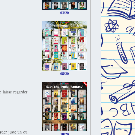
03/20
08/20
 laisse regarder
rder juste un ou
10/20