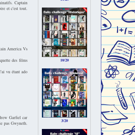
inatifs. Captain
re et c'est tout.
ptain America Vs
quette des films
10/20
'ai vu étant ado
drew Garfiel car
3/20
oie pas Gwyneth.