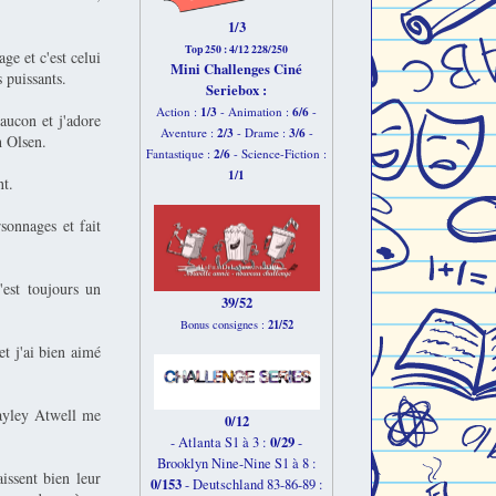
1/3
Top 250 : 4/12 228/250
ge et c'est celui
Mini Challenges Ciné
 puissants.
Seriebox :
1/3
6
/6
Action :
- Animation :
-
aucon et j'adore
2
/3
3
/6
Aventure :
- Drame :
-
h Olsen.
2
/6
Fantastique :
- Science-Fiction :
1
/1
nt.
sonnages et fait
est toujours un
39/52
21/52
Bonus consignes :
t j'ai bien aimé
Hayley Atwell me
0/12
0/29
- Atlanta S1 à 3 :
-
Brooklyn Nine-Nine S1 à 8 :
issent bien leur
0/153
-
Deutschland 83-86-89 :