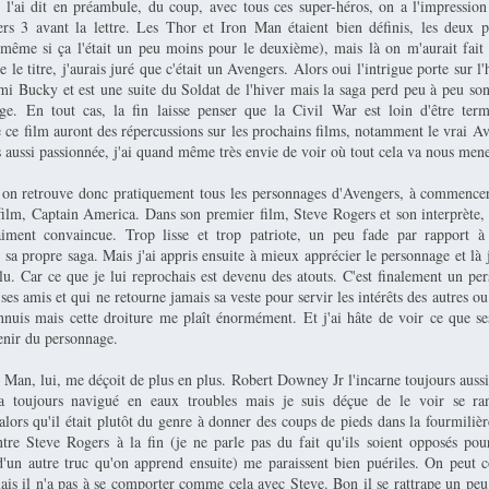
'ai dit en préambule, du coup, avec tous ces super-héros, on a l'impression
s 3 avant la lettre. Les Thor et Iron Man étaient bien définis, les deux 
même si ça l'était un peu moins pour le deuxième), mais là on m'aurait fait 
e le titre, j'aurais juré que c'était un Avengers. Alors oui l'intrigue porte sur l'
i Bucky et est une suite du Soldat de l'hiver mais la saga perd peu à peu son 
. En tout cas, la fin laisse penser que la Civil War est loin d'être term
 ce film auront des répercussions sur les prochains films, notamment le vrai 
us aussi passionnée, j'ai quand même très envie de voir où tout cela va nous mene
t, on retrouve donc pratiquement tous les personnages d'Avengers, à commencer
e film, Captain America. Dans son premier film, Steve Rogers et son interprète,
aiment convaincue. Trop lisse et trop patriote, un peu fade par rapport 
sa propre saga. Mais j'ai appris ensuite à mieux apprécier le personnage et là j
u. Car ce que je lui reprochais est devenu des atouts. C'est finalement un per
 ses amis et qui ne retourne jamais sa veste pour servir les intérêts des autres ou 
nnuis mais cette droiture me plaît énormément. Et j'ai hâte de voir ce que se
enir du personnage.
Man, lui, me déçoit de plus en plus. Robert Downey Jr l'incarne toujours aussi
a toujours navigué en eaux troubles mais je suis déçue de le voir se ra
ors qu'il était plutôt du genre à donner des coups de pieds dans la fourmilièr
ntre Steve Rogers à la fin (je ne parle pas du fait qu'ils soient opposés pou
'un autre truc qu'on apprend ensuite) me paraissent bien puériles. On peut 
ais il n'a pas à se comporter comme cela avec Steve. Bon il se rattrape un peu 