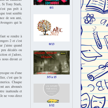
U. Si Tony Stark,
0/1
'est pas prêt à
t que tout semble
ence de son ami,
 Avengers qui le
faut se rendre à
ngers 2 et c'est
0/13
car j'aime quand
n peu décalés ou
tion et j'adore,
ns nous diront ce
 grecque ou d'une
3/5 à 15
ier, c'est que le
 America. Chaque
sont aux abonnés
tre inattendu et
 Je ne vous direz
1/12