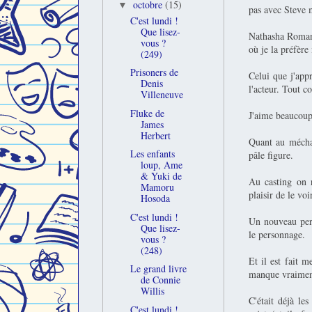
octobre
(15)
▼
pas avec Steve m
C'est lundi !
Que lisez-
Nathasha Romanov
vous ?
où je la préfère
(249)
Prisoners de
Celui que j'app
Denis
l'acteur. Tout 
Villeneuve
Fluke de
J'aime beaucoup
James
Herbert
Quant au méchan
Les enfants
pâle figure.
loup, Ame
& Yuki de
Au casting on 
Mamoru
plaisir de le voi
Hosoda
C'est lundi !
Un nouveau pers
Que lisez-
le personnage.
vous ?
(248)
Et il est fait 
Le grand livre
manque vraimen
de Connie
Willis
C'était déjà le
C'est lundi !