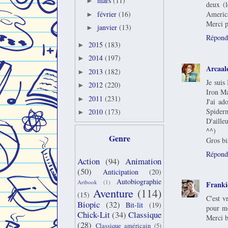
mars
(11)
►
deux (l
février
(16)
America
►
Merci p
janvier
(13)
►
Répond
2015
(183)
►
2014
(197)
►
Arcaal
2013
(182)
►
Je suis
2012
(220)
►
Iron Ma
2011
(231)
►
J'ai ad
Spiderm
2010
(173)
►
D'aille
^^)
Genre
Gros bi
Répond
Action
(94)
Animation
(50)
Anticipation
(20)
Autobiographie
Artbook
(1)
Franki
Aventure
(114)
(15)
C'est v
Biopic
(32)
Bit-lit
(19)
pour mo
Chick-Lit
(34)
Classique
Merci b
(28)
Classique américain
(5)