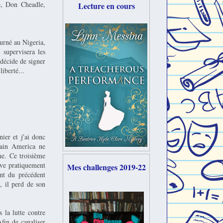
e, Don Cheadle,
Lecture en cours
urné au Nigeria,
 supervisera les
 décide de signer
iberté...
ier et j'ai donc
ptain America ne
me. Ce troisième
uve pratiquement
Mes challenges 2019-22
ent du précédent
, il perd de son
 la lutte contre
fin de canaliser