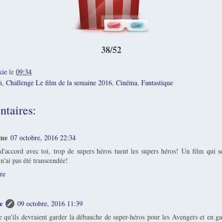
38/52
kie
le
09:34
n
,
Challenge Le film de la semaine 2016
,
Cinéma
,
Fantastique
taires:
me
07 octobre, 2016 22:34
 d'accord avec toi, trop de supers héros tuent les supers héros! Un film qui se
 n'ai pas été transcendée!
re
e
09 octobre, 2016 11:39
e qu'ils devraient garder la débauche de super-héros pour les Avengers et en ga