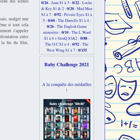
iveau des scènes
0/26
0/22
-
Jann S1 à 3 :
- Locke
0/20
& Key S1 & 2 :
- Mad Men
0/92
S1 à 7 :
- Private Eyes S1 à
mais, malgré une
0/60
5 :
- The Durrells S1 à 4 :
même si tout cela
0/26
- The English Game
lement s'appeler
0/10
minisérie :
- The L Word
frontation entre
0/88
S1 à 6 + GenQ S1&2 :
-
la fin du film,
0/92
The O.C S1 à 4 :
- The
0/155
West Wing S1 à 7 :
Baby Challenge 2021
A la conquête des médailles
!