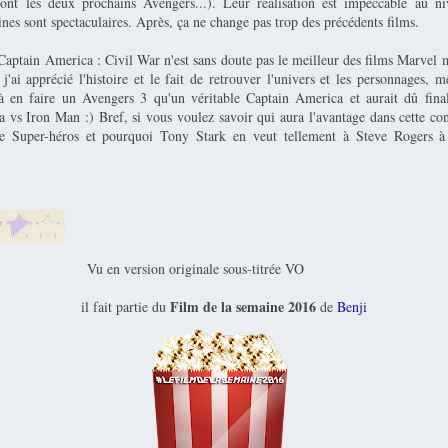
eront les deux prochains Avengers...). Leur réalisation est impeccable au n
aines sont spectaculaires. Après, ça ne change pas trop des précédents films.
Captain America : Civil War n'est sans doute pas le meilleur des films Marvel 
, j'ai apprécié l'histoire et le fait de retrouver l'univers et les personnages, 
à en faire un Avengers 3 qu'un véritable Captain America et aurait dû fina
 vs Iron Man :) Bref, si vous voulez savoir qui aura l'avantage dans cette con
e Super-héros et pourquoi Tony Stark en veut tellement à Steve Rogers à 
Vu en version originale sous-titrée VO
Film de la semaine 2016
il fait partie du
de
Benji