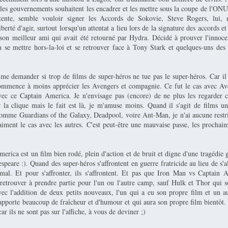
 les gouvernements souhaitent les encadrer et les mettre sous la coupe de l'ON
ttente, semble vouloir signer les Accords de Sokovie, Steve Rogers, lui, n
berté d'agir, surtout lorsqu'un attentat a lieu lors de la signature des accords e
son meilleur ami qui avait été retourné par Hydra. Décidé à prouver l'innoc
 se mettre hors-la-loi et se retrouver face à Tony Stark et quelques-uns des
e demander si trop de films de super-héros ne tue pas le super-héros. Car il 
commence à moins apprécier les Avengers et compagnie. Ce fut le cas avec Ave
vec ce Captain America. Je n'envisage pas (encore) de ne plus les regarder 
la clique mais le fait est là, je m'amuse moins. Quand il s'agit de films u
omme Guardians of the Galaxy, Deadpool, voire Ant-Man, je n'ai aucune restric
aiment le cas avec les autres. C'est peut-être une mauvaise passe, les prochai
erica est un film bien rodé, plein d'action et de bruit et digne d'une tragédie
peare :). Quand des super-héros s'affrontent en guerre fratricide au lieu de s'all
al. Et pour s'affronter, ils s'affrontent. Et pas que Iron Man vs Captain
retrouver à prendre partie pour l'un ou l'autre camp, sauf Hulk et Thor qui 
vec l'addition de deux petits nouveaux, l'un qui a eu son propre film et un au
apporte beaucoup de fraîcheur et d'humour et qui aura son propre film bientôt.
car ils ne sont pas sur l'affiche, à vous de deviner ;)