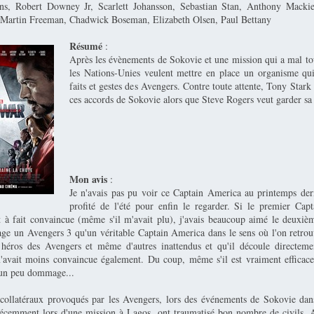
ns, Robert Downey Jr, Scarlett Johansson, Sebastian Stan, Anthony Macki
 Martin Freeman, Chadwick Boseman, Elizabeth Olsen, Paul Bettany
Résumé
:
Après les évènements de Sokovie et une mission qui a mal to
les Nations-Unies veulent mettre en place un organisme qui
faits et gestes des Avengers. Contre toute attente, Tony Stark
ces accords de Sokovie alors que Steve Rogers veut garder sa l
Mon avis
:
Je n'avais pas pu voir ce Captain America au printemps dern
profité de l'été pour enfin le regarder. Si le premier Ca
t à fait convaincue (même s'il m'avait plu), j'avais beaucoup aimé le deuxiè
age un Avengers 3 qu'un véritable Captain America dans le sens où l'on retro
 héros des Avengers et même d'autres inattendus et qu'il découle directem
avait moins convaincue également. Du coup, même s'il est vraiment efficace
t un peu dommage...
llatéraux provoqués par les Avengers, lors des événements de Sokovie dans
récemment lors d'une mission à Lagos, ont traumatisé bon nombre de civils. A