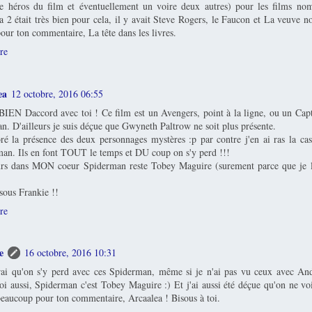
e héros du film et éventuellement un voire deux autres) pour les films nom
 2 était très bien pour cela, il y avait Steve Rogers, le Faucon et La veuve noi
our ton commentaire, La tête dans les livres.
re
ea
12 octobre, 2016 06:55
 BIEN Daccord avec toi ! Ce film est un Avengers, point à la ligne, ou un Ca
n. D'ailleurs je suis déçue que Gwyneth Paltrow ne soit plus présente.
oré la présence des deux personnages mystères :p par contre j'en ai ras la cas
an. Ils en font TOUT le temps et DU coup on s'y perd !!!
urs dans MON coeur Spiderman reste Tobey Maguire (surement parce que je l
sous Frankie !!
re
e
16 octobre, 2016 10:31
rai qu'on s'y perd avec ces Spiderman, même si je n'ai pas vu ceux avec An
i aussi, Spiderman c'est Tobey Maguire :) Et j'ai aussi été déçue qu'on ne v
eaucoup pour ton commentaire, Arcaalea ! Bisous à toi.