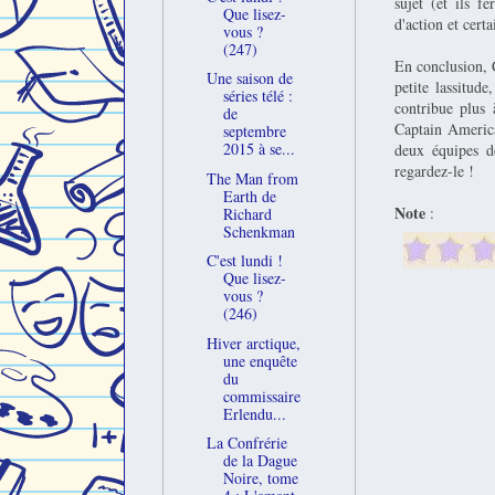
sujet (et ils f
Que lisez-
d'action et cert
vous ?
(247)
En conclusion, 
Une saison de
petite lassitude
séries télé :
contribue plus 
de
Captain America
septembre
2015 à se...
deux équipes d
regardez-le !
The Man from
Earth de
Note
:
Richard
Schenkman
C'est lundi !
Que lisez-
vous ?
(246)
Hiver arctique,
une enquête
du
commissaire
Erlendu...
La Confrérie
de la Dague
Noire, tome