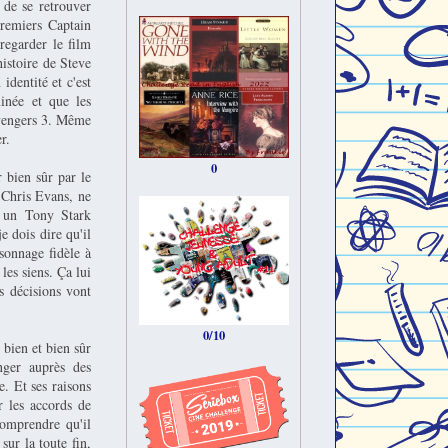
 de se retrouver
premiers Captain
regarder le film
histoire de Steve
identité et c'est
inée et que les
Avengers 3. Même
r.
0
 bien sûr par le
 Chris Evans, ne
à un Tony Stark
e dois dire qu'il
sonnage fidèle à
les siens. Ça lui
s décisions vont
0/10
 bien et bien sûr
nger auprès des
e. Et ses raisons
r les accords de
comprendre qu'il
sur la toute fin,