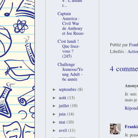
4 : L'amant
r...
Captain
America :
Civil War
de Anthony
et Joe Russo
C'est lundi !
Publié par
Fran
Que lisez-
vous ?
Libellés :
Actio
(245)
Challenge
4 commen
Jeunesse/Yo
ung Adult -
6e année
Anony
septembre
(8)
►
Je suis
août
(13)
►
mais je
juillet
(10)
►
Répond
juin
(14)
►
mai
(10)
►
Franki
avril
(11)
►
Je pens