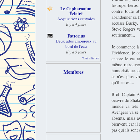
les super-héros,
Le Capharnaüm
contre toute a
Éclairé
abandonner sa li
Acquisitions estivales
accuser Bucky, 
Il y a 4 jours
Steve Rogers va
soutiennent...
Fattorius
Deux ados amoureux au
bord de l'eau
Je commence à m
Il y a 5 jours
l'évidence, je 
encore le cas a
Tout afficher
même retrouver 
humoristiques c
Membres
ce n'est plus vr
qu'il en est...
Bref, Captain Am
oeuvre de Shakes
monde va très m
Avengers va se 
absents, mais a
bienvenu car il 
pas qui ils sont 