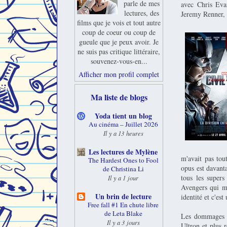
parle de mes
avec Chris Eva
lectures, des
Jeremy Renner,
films que je vois et tout autre
coup de coeur ou coup de
gueule que je peux avoir. Je
ne suis pas critique littéraire,
souvenez-vous-en...
Afficher mon profil complet
Ma liste de blogs
Yoda tient un blog
Au cinéma – Juillet 2026
Il y a 13 heures
Les lectures de Mylène
m'avait pas tou
The Hardest Ones to Fool
opus est davant
de Christina Li
tous les supers
Il y a 1 jour
Avengers qui m'
Un brin de lecture
identité et c'es
Free fall #1 En chute libre
de Leta Blake
Les dommages co
Il y a 3 jours
Ultron et plus 