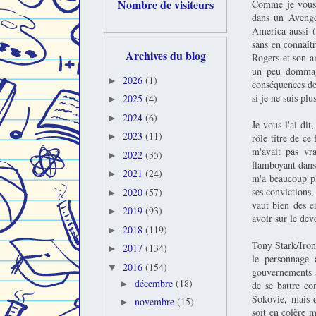
Nombre de visiteurs
Comme je vous l
dans un Avenger
America aussi (
sans en connaîtr
Archives du blog
Rogers et son am
un peu dommage
2026
(1)
►
conséquences de
si je ne suis pl
2025
(4)
►
2024
(6)
►
Je vous l'ai di
2023
(11)
►
rôle titre de c
m'avait pas vr
2022
(35)
►
flamboyant dans 
2021
(24)
►
m'a beaucoup pl
ses convictions,
2020
(57)
►
vaut bien des e
2019
(93)
►
avoir sur le dev
2018
(119)
►
Tony Stark/Iron 
2017
(134)
►
le personnage 
2016
(154)
▼
gouvernements al
décembre
(18)
►
de se battre co
Sokovie, mais d
novembre
(15)
►
soit en colère m