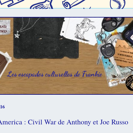
Les escapades culturelles de Frankie
016
America : Civil War de Anthony et Joe Russo