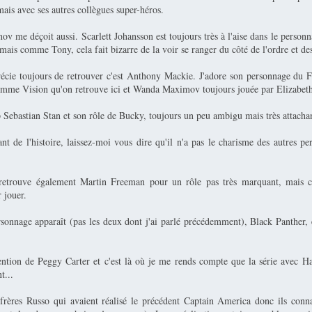
ais avec ses autres collègues super-héros.
 me déçoit aussi. Scarlett Johansson est toujours très à l'aise dans le personna
 mais comme Tony, cela fait bizarre de la voir se ranger du côté de l'ordre et des
récie toujours de retrouver c'est Anthony Mackie. J'adore son personnage du F
comme Vision qu'on retrouve ici et Wanda Maximov toujours jouée par Elizabet
 Sebastian Stan et son rôle de Bucky, toujours un peu ambigu mais très attacha
t de l'histoire, laissez-moi vous dire qu'il n'a pas le charisme des autres per
retrouve également Martin Freeman pour un rôle pas très marquant, mais c'
r jouer.
onnage apparaît (pas les deux dont j'ai parlé précédemment), Black Panther, e
mention de Peggy Carter et c'est là où je me rends compte que la série avec 
t...
s frères Russo qui avaient réalisé le précédent Captain America donc ils conna