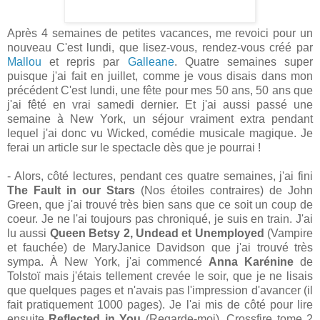
Après 4 semaines de petites vacances, me revoici pour un
nouveau C'est lundi, que lisez-vous, rendez-vous créé par
Mallou
et repris par
Galleane
. Quatre semaines super
puisque j'ai fait en juillet, comme je vous disais dans mon
précédent C'est lundi, une fête pour mes 50 ans, 50 ans que
j'ai fêté en vrai samedi dernier. Et j'ai aussi passé une
semaine à New York, un séjour vraiment extra pendant
lequel j'ai donc vu Wicked, comédie musicale magique. Je
ferai un article sur le spectacle dès que je pourrai !
- Alors, côté lectures, pendant ces quatre semaines, j'ai fini
The Fault in our Stars
(Nos étoiles contraires) de John
Green, que j'ai trouvé très bien sans que ce soit un coup de
coeur. Je ne l'ai toujours pas chroniqué, je suis en train. J'ai
lu aussi
Queen Betsy 2, Undead et Unemployed
(Vampire
et fauchée) de MaryJanice Davidson que j'ai trouvé très
sympa. À New York, j'ai commencé
Anna Karénine
de
Tolstoï mais j'étais tellement crevée le soir, que je ne lisais
que quelques pages et n'avais pas l'impression d'avancer (il
fait pratiquement 1000 pages). Je l'ai mis de côté pour lire
ensuite
Reflected in You
(Regarde-moi), Crossfire tome 2