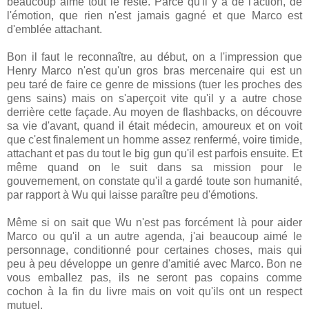
beaucoup aimé tout le reste. Parce qu'il y a de l'action, de
l'émotion, que rien n'est jamais gagné et que Marco est
d'emblée attachant.
Bon il faut le reconnaître, au début, on a l'impression que
Henry Marco n'est qu'un gros bras mercenaire qui est un
peu taré de faire ce genre de missions (tuer les proches des
gens sains) mais on s'aperçoit vite qu'il y a autre chose
derrière cette façade. Au moyen de flashbacks, on découvre
sa vie d'avant, quand il était médecin, amoureux et on voit
que c'est finalement un homme assez renfermé, voire timide,
attachant et pas du tout le big gun qu'il est parfois ensuite. Et
même quand on le suit dans sa mission pour le
gouvernement, on constate qu'il a gardé toute son humanité,
par rapport à Wu qui laisse paraître peu d'émotions.
Même si on sait que Wu n'est pas forcément là pour aider
Marco ou qu'il a un autre agenda, j'ai beaucoup aimé le
personnage, conditionné pour certaines choses, mais qui
peu à peu développe un genre d'amitié avec Marco. Bon ne
vous emballez pas, ils ne seront pas copains comme
cochon à la fin du livre mais on voit qu'ils ont un respect
mutuel.