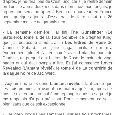
d'après, je ne ferai pas de C'est lundi car si je rentre demain
en Tunisie après deux mois dans mon chez moi français, je
repars une semaine après à Berlin et à nouveau en France
pour quelques jours. J'essaierai de faire celui du 26
septembre mais je ne garantis rien.
- La semaine dernière, j'ai fini
The Gunslinger (Le
pistolero), tome 1 de la Tour Sombre
de Stephen King,
que j'ai beaucoup aimé. J'ai lu
Les lettres de Rose
de
Clarisse Sabard, très jolie saga familiale qui m'a
énormément plu et j'ai enchaîné avec
Lola
, toujours de
Clarisse, un prequel aux Lettres de Rose de moins de vingt
pages et qui était sympa à lire. Et j'ai commencé
Lover
Revealed (L'amant révélé), le tome 4 de La confrérie de
la dague noire
de J.R. Ward.
- Aujourd'hui, je lis donc
L'amant révélé
. Il faut croire que
les trois premiers m'avaient pas mal marqué car, après six
ans, je n'ai eu aucun mal à me replonger dans la saga et je
me rappelais d'à peu près tout. Pour le moment, ça se lit
bien, sans que ce soit exceptionnel.
- Ces deux prochaines semaines, voir les trois prochaines,