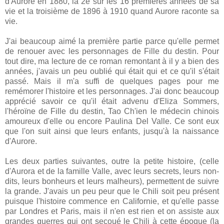
d'Aurore en 1880, la 2e sur les 16 premières années de sa
vie et la troisième de 1896 à 1910 quand Aurore raconte sa
vie.
J'ai beaucoup aimé la première partie parce qu'elle permet
de renouer avec les personnages de Fille du destin. Pour
tout dire, ma lecture de ce roman remontant à il y a bien des
années, j'avais un peu oublié qui était qui et ce qu'il s'était
passé. Mais il m'a suffi de quelques pages pour me
remémorer l'histoire et les personnages. J'ai donc beaucoup
apprécié savoir ce qu'il était advenu d'Eliza Sommers,
l'héroïne de Fille du destin, Tao Ch'ien le médecin chinois
amoureux d'elle ou encore Paulina Del Valle. Ce sont eux
que l'on suit ainsi que leurs enfants, jusqu'à la naissance
d'Aurore.
Les deux parties suivantes, outre la petite histoire, (celle
d'Aurora et de la famille Valle, avec leurs secrets, leurs non-
dits, leurs bonheurs et leurs malheurs), permettent de suivre
la grande. J'avais un peu peur que le Chili soit peu présent
puisque l'histoire commence en Californie, et qu'elle passe
par Londres et Paris, mais il n'en est rien et on assiste aux
grandes guerres qui ont secoué le Chili à cette époque (la