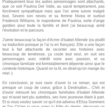
Pratiquement tous les autres personnages sont attachants,
que ce soit Paulina Del Valle, au sacré tempérament, pas
forcément sympathique mais que l'on aime suivre malgré
tout, Severo son neveu et sa femme Nivea et surtout
Frederick Williams, le majordome de Paulina, sorte d'ange
gardien pour toute la famille et dont j'ai beaucoup aimé
l'évolution et le parcours.
J'aime beaucoup la façon d'écrire d'Isabel Allende (ou plutôt
sa traduction puisque je l'ai lu en français). Elle a une façon
tout à fait attachante de raconter ses histoires avec
beaucoup de tendresse, ça coule tout seul, on suit ses
personnages avec intérêt voire avec passion, et sa
chronique familiale est formidablement dépeinte ainsi que le
contexte historique. Quand on la lit, on dirait qu'on mange du
miel :)
En conclusion, je suis ravie d'avoir lu ce roman, qui est
presque un coup de coeur, grâce à Destination... Chili et
d'avoir retrouvé les chroniques familiales d'Isabel Allende
qui m'avait tant plu autrefois, ses livre jeunesse étant à part.
Et si vous voulez savoir ce qu'il est advenu d'Eliza Sommers
et Tao Ch'ien si vous aviez lu Fille du destin, découvrir un