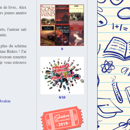
in de livre, Alex
urs jeunes années
ts, l'auteur sait
uite.
n plus du schéma
0
ime Riders ! J'ai
riveront remettre
 je vous retrouve
0/10
Avalon