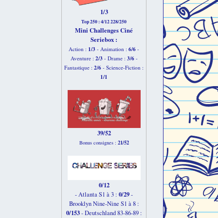
1/3
Top 250 : 4/12 228/250
Mini Challenges Ciné
Seriebox :
1/3
6
/6
Action :
- Animation :
-
2
/3
3
/6
Aventure :
- Drame :
-
2
/6
Fantastique :
- Science-Fiction :
1
/1
39/52
21/52
Bonus consignes :
0/12
0/29
- Atlanta S1 à 3 :
-
Brooklyn Nine-Nine S1 à 8 :
0/153
-
Deutschland 83-86-89 :