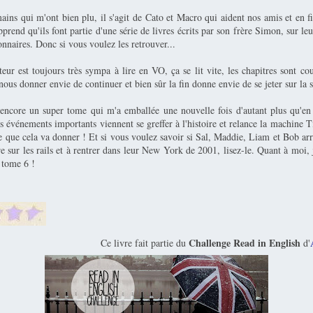
ins qui m'ont bien plu, il s'agit de Cato et Macro qui aident nos amis et en f
rend qu'ils font partie d'une série de livres écrits par son frère Simon, sur le
onnaires. Donc si vous voulez les retrouver...
teur est toujours très sympa à lire en VO, ça se lit vite, les chapitres sont cour
nous donner envie de continuer et bien sûr la fin donne envie de se jeter sur la s
encore un super tome qui m'a emballée une nouvelle fois d'autant plus qu'e
es événements importants viennent se greffer à l'histoire et relance la machine T
e que cela va donner ! Et si vous voulez savoir si Sal, Maddie, Liam et Bob ar
e sur les rails et à rentrer dans leur New York de 2001, lisez-le. Quant à moi,
e tome 6 !
Challenge Read in English
Ce livre fait partie du
d'