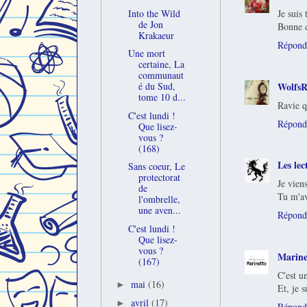
Into the Wild
Je suis
de Jon
Bonne c
Krakaeur
Répond
Une mort
certaine, La
communaut
WolfsR
é du Sud,
tome 10 d...
Ravie q
C'est lundi !
Répond
Que lisez-
vous ?
(168)
Les lec
Sans coeur, Le
protectorat
Je vien
de
Tu m'av
l'ombrelle,
une aven...
Répond
C'est lundi !
Que lisez-
vous ?
Marine
(167)
C'est u
mai
(16)
►
Et, je 
avril
(17)
►
Répond