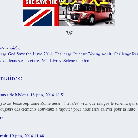
7/5
kie
le
12:43
enge God Save the Livre 2014
,
Challenge Jeunesse/Young Adult
,
Challenge Rea
oks
,
Jeunesse
,
Lectures VO
,
Livres
,
Science-fiction
taires:
ctures de Mylène
18 juin, 2014 18:51
j'avais beaucoup aimé Rome aussi !! Et c'est vrai que malgré le schéma qui se
toujours des éléments nouveaux à rajouter pour nous faire saliver pour la suite 
re
enuit
19 juin, 2014 11:48