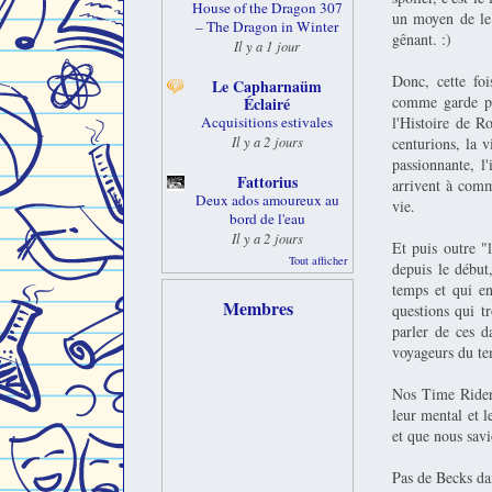
House of the Dragon 307
un moyen de le
– The Dragon in Winter
gênant. :)
Il y a 1 jour
Donc, cette fo
Le Capharnaüm
comme garde pré
Éclairé
l'Histoire de Ro
Acquisitions estivales
Il y a 2 jours
centurions, la v
passionnante, 
Fattorius
arrivent à comm
Deux ados amoureux au
vie.
bord de l'eau
Il y a 2 jours
Et puis outre "
Tout afficher
depuis le début
temps et qui e
Membres
questions qui t
parler de ces 
voyageurs du te
Nos Time Rider
leur mental et 
et que nous savi
Pas de Becks da