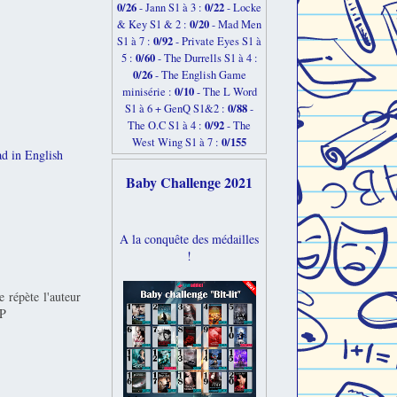
0/26
0/22
-
Jann S1 à 3 :
- Locke
0/20
& Key S1 & 2 :
- Mad Men
0/92
S1 à 7 :
- Private Eyes S1 à
0/60
5 :
- The Durrells S1 à 4 :
0/26
- The English Game
0/10
minisérie :
- The L Word
0/88
S1 à 6 + GenQ S1&2 :
-
0/92
The O.C S1 à 4 :
- The
0/155
West Wing S1 à 7 :
d in English
Baby Challenge 2021
A la conquête des médailles
!
 répète l'auteur
:P