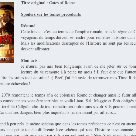
Titre original
: Gates of Rome
Spoilers sur les tomes précédents
Résumé
:
Cette fois-ci, c'est au temps de l'empire romain, sous le règne de 
voyageurs du temps doivent se rendre pour remettre l'histoire dans
Mais les modifications drastiques de l'Histoire ne sont pas les seu
doivent affronter...
Mon avis
:
Je n'aurai pas mis bien longtemps avant de me jeter sur ce to
lecture du 4e remonte à à peine un mois ! Il faut dire que l'auteu
lire les suites tout de suite ! :) Bref, j'ai été ravie de retrouver mes Time Rid
enture échevelée !
070 remontent le temps afin de coloniser Rome et changer ainsi le futur afin
es conséquences vont être terribles et voilà Liam, Sal, Maggie et Bob obligés d
 terrible Caligula afin de tout remettre en ordre sans savoir s'ils pourront re
r d'autres dangers bien plus inquiétants les menacent par ailleurs...
rend à peu près le même schéma que dans les tomes précédents ce n'est en aucun 
urs une petite touche différente à ce schéma qui rend l'histoire passionnante. 
e fait que nos amis ne savent pas s'ils pourront rentrer à New York et qu'ils doi