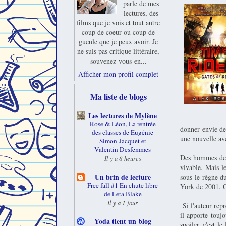
parle de mes
lectures, des
films que je vois et tout autre
coup de coeur ou coup de
gueule que je peux avoir. Je
ne suis pas critique littéraire,
souvenez-vous-en...
Afficher mon profil complet
Ma liste de blogs
Les lectures de Mylène
Rose & Léon, La rentrée
donner envie de 
des classes de Eugénie
une nouvelle av
Simon-Jacquet et
Valentin Desfemmes
Des hommes de 2
Il y a 8 heures
vivable. Mais l
Un brin de lecture
sous le règne du
Free fall #1 En chute libre
York de 2001. Ca
de Leta Blake
Il y a 1 jour
Si l'auteur rep
il apporte toujo
Yoda tient un blog
spoiler, c'est l