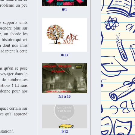
problème un peu
0/1
 supports units
prendre plus sur
te, on aborde les
 histoire qui est
n dont nos amis
adaptent à cette
0/13
ns qu'on se pose
 voyager dans le
f de nombreuses
stions ! Et sans
 donne pour nos
3/5 à 15
act certain sur
ce qu'il apprend
station".
1/12