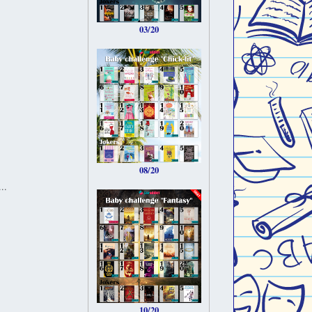
03/20
08/20
..
10/20