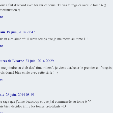
 tout à fait d'accord avec toi sur ce tome. Tu vas te régaler avec le tome 6 ;)
ontinuation :)
re
ain
19 juin, 2014 22:47
ue tu aies aimé ^^ il serait temps que je me mette au tome 1 !
re
tures de Licorne
23 juin, 2014 20:29
s me joindre au club des" time riders", je viens d'acheter le premier en français .
ais donné bien envie avec cette série ! ;)
re
tte
26 juin, 2014 08:49
ne saga que j'aime beaucoup et que j'ai commencée au tome 6 ^^
suis bien décidée à lire les tomes précédents =D
re