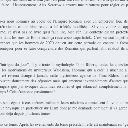
 faire ! Heureusement, Alex Scarrow a trouvé une pirouette pour régler ce 
is-ci nous sommes au coeur de l'Empire Romain avec un empereur fou, des
torienne et une histoire qui a été trèèèès modifiée ! Si vous voulez en ap
me, ce n'est pas ce livre qu'il faut lire, bien sûr. Le contexte est un prétex
ie dans les rues de Rome mais ça reste assez superficiel.. C'est surtout la petite
l'impact que les hommes de 2070 ont eu sur cette période ou encore la faço
uniquer pour se faire comprendre des Romains qui parlent latin et dont ils s'
l'intrigue du jour", il y a toute la mythologie Time Riders, toutes les questio
, les motivations du mystérieux Waldstein, l'homme qui a créé la machine à
n est revenu changé à jamais, cette mystérieuse agence de Time Riders, bre
rouvent doucement des réponses mais qui amènent invariablement d'autres que
dangers que j'ai évoqués dans mes résumés et qui relancent complètement la
mps ! Cela s'annonce passionnant !
s sont égaux à eux-mêmes, même si leurs missions commencent à avoir un imp
leur physique en particulier sur Liam dont je me demande comment il va gérer 
ons déjà depuis plusieurs tomes...
ns ce tome. Après les événements du tome précédent, elle est maintenant en "ge