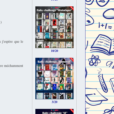
:)
 j'espère que le
10/20
faire méchamment
3/20