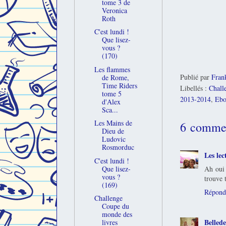
tome 3 de
Veronica
Roth
C'est lundi !
Que lisez-
vous ?
(170)
Les flammes
Publié par
Fran
de Rome,
Time Riders
Libellés :
Chall
tome 5
2013-2014
,
Ebo
d'Alex
Sca...
Les Mains de
6 commen
Dieu de
Ludovic
Rosmorduc
Les le
C'est lundi !
Ah oui 
Que lisez-
vous ?
trouve 
(169)
Répond
Challenge
Coupe du
monde des
Belled
livres