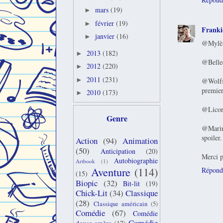
mars
(19)
►
février
(19)
►
Franki
janvier
(16)
►
@Mylène
2013
(182)
►
@Bellede
2012
(220)
►
2011
(231)
►
@Wolfsr
premier 
2010
(173)
►
@Licorn
Genre
@Marine
spoiler.
Action
(94)
Animation
(50)
Anticipation
(20)
Merci p
Autobiographie
Artbook
(1)
Aventure
(114)
Répond
(15)
Biopic
(32)
Bit-lit
(19)
Chick-Lit
(34)
Classique
(28)
Classique américain
(5)
Comédie
(67)
Comédie
Comédie