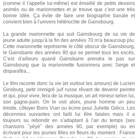
(comme il l'appelle lui-même) est émaillé de petits dessins
animés ou de marionnettes et je trouve que c'est une très
bonne idée. Ça évite de faire une biographie banale et
convient bien à l'univers hétéroclite de Gainsbourg.
La grande marionnette qui suit Gainsbourg de sa vie de
jeune adulte jusqu'à la fin des années 70 m'a beaucoup plu.
Cette marionnette représente le côté obscur de Gainsbourg,
le Gainsbarre des années 80 qui se permet tous les excès.
C'est d'ailleurs quand Gainsbarre prendra le pas sur
Gainsbourg que la marionnette fusionnera avec Serge et
disparaîtra...
Le film raconte donc la vie (et surtout les amours) de Lucien
Ginsburg, petit immigré juif russe rêvant de devenir peintre
et qui, pour vivre, fera de la musique, un art mineur selon lui,
son gagne-pain. On le voit alors, jeune homme un peu
timide, côtoyer Boris Vian ou écrire pour Juliette Gréco. Les
décennies suivantes ont failli lui être fatales mais il a
toujours su rebondir en s'adaptant à l'air du temps (ses
chansons "yéyé" des années 60, par exemple) ou en
écrivant pour les jeunes filles en fleurs du moment : France