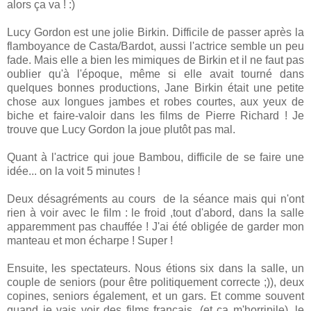
alors ça va ! :)
Lucy Gordon est une jolie Birkin. Difficile de passer après la
flamboyance de Casta/Bardot, aussi l'actrice semble un peu
fade. Mais elle a bien les mimiques de Birkin et il ne faut pas
oublier qu'à l'époque, même si elle avait tourné dans
quelques bonnes productions, Jane Birkin était une petite
chose aux longues jambes et robes courtes, aux yeux de
biche et faire-valoir dans les films de Pierre Richard ! Je
trouve que Lucy Gordon la joue plutôt pas mal.
Quant à l'actrice qui joue Bambou, difficile de se faire une
idée... on la voit 5 minutes !
Deux désagréments au cours de la séance mais qui n'ont
rien à voir avec le film : le froid ,tout d'abord, dans la salle
apparemment pas chauffée ! J'ai été obligée de garder mon
manteau et mon écharpe ! Super !
Ensuite, les spectateurs. Nous étions six dans la salle, un
couple de seniors (pour être politiquement correcte ;)), deux
copines, seniors également, et un gars. Et comme souvent
quand je vais voir des films français, (et ça m'horripile), le