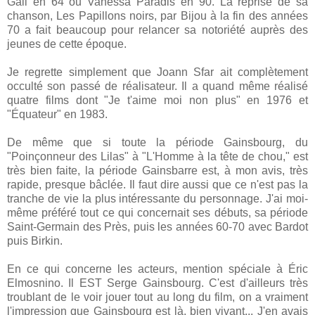
Gall en 64 ou Vanessa Paradis en 90. La reprise de sa
chanson, Les Papillons noirs, par Bijou à la fin des années
70 a fait beaucoup pour relancer sa notoriété auprès des
jeunes de cette époque.
Je regrette simplement que Joann Sfar ait complètement
occulté son passé de réalisateur. Il a quand même réalisé
quatre films dont "Je t'aime moi non plus" en 1976 et
"Équateur" en 1983.
De même que si toute la période Gainsbourg, du
"Poinçonneur des Lilas" à "L'Homme à la tête de chou," est
très bien faite, la période Gainsbarre est, à mon avis, très
rapide, presque bâclée. Il faut dire aussi que ce n'est pas la
tranche de vie la plus intéressante du personnage. J'ai moi-
même préféré tout ce qui concernait ses débuts, sa période
Saint-Germain des Près, puis les années 60-70 avec Bardot
puis Birkin.
En ce qui concerne les acteurs, mention spéciale à Éric
Elmosnino. Il EST Serge Gainsbourg. C'est d'ailleurs très
troublant de le voir jouer tout au long du film, on a vraiment
l'impression que Gainsbourg est là, bien vivant... J'en avais