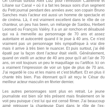
On connaît surtout Alex Lutz pour l'émission Catherine et
Liliane sur Canal + où il a fait les beaux soirs d'un segment
du Petit journal pendant des années avec son copain Bruno
Sanches mais l'acteur est aussi un homme de spectacle et
de cinéma. Là, il est vraiment excellent dans le rôle de ce
chanteur, un peu has been, un mélange de Sardou, Herbert
Leonard ou François Valéry. Il a un air ronchon et désabusé
qui va à merveille au personnage de 70 ans et assez
autoritaire et autocentré quand il le joue à 40 ans. Ce n'est
vraiment pas un personnage très sympathique à vrai dire
mais il arrive à très bien le nuancer. Et puis surtout, j'ai été
épaté par la façon dont l'acteur était vieilli. Généralement,
quand on vieilli un acteur de 40 ans pour qu'il ait l'air de 70
ans, on voit toujours un peu le maquillage ou l'artifice. Ici on
a vraiment l'impression de voir un type de plus de 70 ans.
J'ai regardé le cou et les mains et c'est bluffant. Et en plus il
chante très bien. Pas étonnant qu'il ait reçu le César du
meilleur acteur masculin en février dernier.
Les autres personnages sont plus en retrait. Le jeune
journaliste est bien sûr très présent mais finalement on le
voit peu puisque c'est lui qui est censé filmer. J'ai beaucoup
aimé retrouver la chanteuse Dani dans le rôle de l'ex-