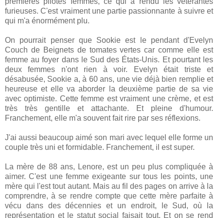
premières pilotes femmes, ce qui a rendu les vétérantes
furieuses. C'est vraiment une partie passionnante à suivre et
qui m'a énormément plu.
On pourrait penser que Sookie est le pendant d'Evelyn
Couch de Beignets de tomates vertes car comme elle est
femme au foyer dans le Sud des États-Unis. Et pourtant les
deux femmes n'ont rien à voir. Evelyn était triste et
désabusée, Sookie a, à 60 ans, une vie déjà bien remplie et
heureuse et elle va aborder la deuxième partie de sa vie
avec optimiste. Cette femme est vraiment une crème, et est
très très gentille et attachante. Et pleine d'humour.
Franchement, elle m'a souvent fait rire par ses réflexions.
J'ai aussi beaucoup aimé son mari avec lequel elle forme un
couple très uni et formidable. Franchement, il est super.
La mère de 88 ans, Lenore, est un peu plus compliquée à
aimer. C'est une femme exigeante sur tous les points, une
mère qui l'est tout autant. Mais au fil des pages on arrive à la
comprendre, à se rendre compte que cette mère parfaite à
vécu dans des décennies et un endroit, le Sud, où la
représentation et le statut social faisait tout. Et on se rend