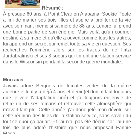
Résumé
:
À presque 60 ans, à Point Clear en Alabama, Sookie Poole
a fini de marier ses trois filles et aspire à profiter de la vie
avec son mari, même si sa mère de 88 ans, Lenore lui prend
une bonne partie de son énergie. Mais voilà qu'un courrier
destiné à sa mère et qu'elle a ouvert comme tous les autres,
lui apprend un secret qui remet toute sa vie en question. Ses
recherches l'emmène alors sur les traces de de Fritzi
Jurdabralinski et ses 3 soeurs qui tinrent une station-service
dans le Wisconsin pendant la seconde guerre mondiale...
Mon avis
:
J'avais adoré Beignets de tomates vertes de la même
auteure et lu il y a déjà 4 ans et demi (et dont il faut toujours
que je voie l'adaptation ciné) et j'ai toujours eu envie de
relire un de ses romans et retrouver cette atmosphère qui
m'avait tant plu. Cette année, j'ai donc jeté mon dévolu sur
cette réunion des filles de la station service, sans savoir du
tout ce quoi ça parlait. Et j'ai n'ai pas été déçue car j'ai une
fois de plus adoré l'histoire que nous proposait Fannie
Flagg.