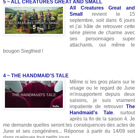
5 ~ ALL CREATURES GREAT AND SMALL
All Creatures Great and
Small
revient le 15
septembre, soit dans 6 jours
et j'ai hâte de retrouver cette
série pleine de charme avec
ses personnages super
attachants, oui même le
bougon Siegfried !
4 ~ THE HANDMAID'S TALE
Même si les gros plans sur le
visage ou le regard de June
m'insupportent depuis deux
saisons, je suis vraiment
impatiente de retrouver
The
Handmaid's Tale
, surtout
après la fin de la saison 4. Je
me demande quelles seront les conséquences des actes de
June et ses congénères... Réponse à partir du 14/09 soit
dans quelques tout petits jours.