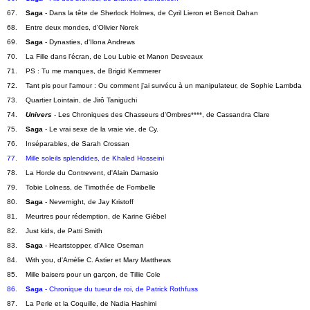
67.    
Saga
 - Dans la tête de Sherlock Holmes, de Cyril Lieron et Benoit Dahan
68.    Entre deux mondes, d'Olivier Norek
69.    
Saga
 - Dynasties, d'Ilona Andrews
70.    La Fille dans l'écran, de Lou Lubie et Manon Desveaux
71.    PS : Tu me manques, de Brigid Kemmerer
72.    Tant pis pour l'amour : Ou comment j'ai survécu à un manipulateur, de Sophie Lambda
73.    Quartier Lointain, de Jirô Taniguchi
74.    
Univers
 - Les Chroniques des Chasseurs d'Ombres****, de Cassandra Clare
75.    
Saga
 - Le vrai sexe de la vraie vie, de Cy.
76.    Inséparables, de Sarah Crossan
77.    Mille soleils splendides, de Khaled Hosseini
78.    La Horde du Contrevent, d'Alain Damasio
79.    Tobie Lolness, de Timothée de Fombelle
80.    
Saga
 - Nevernight, de Jay Kristoff
81.    Meurtres pour rédemption, de Karine Giébel
82.    Just kids, de Patti Smith
83.    
Saga
 - Heartstopper, d'Alice Oseman
84.    With you, d'Amélie C. Astier et Mary Matthews
85.    Mille baisers pour un garçon, de Tillie Cole
86.    
Saga
 - Chronique du tueur de roi, de Patrick Rothfuss
87.    La Perle et la Coquille, de Nadia Hashimi