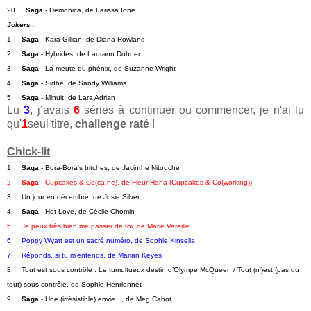
20.    
Saga
 - Demonica, de Larissa Ione
Jokers
 :   
1.    
Saga
 - Kara Gillian, de Diana Rowland
2.    
Saga
 - Hybrides, de Laurann Dohner
3.    
Saga
 - La meute du phénix, de Suzanne Wright
4.    
Saga
 - Sidhe, de Sandy Williams
5.    
Saga
 - Minuit, de Lara Adrian
Lu
3
, j’avais
6
séries à continuer ou commencer, je n'ai lu
qu'
1
seul titre,
challenge raté
!
Chick-lit
1.    
Saga
 - Bora-Bora's bitches, de Jacinthe Nitouche
2.    
Saga
 - Cupcakes & Co(caïne), de Fleur Hana (Cupcakes & Co(working))
3.    Un jour en décembre, de Josie Silver
4.    
Saga
 - Hot Love, de Cécile Chomin
5.    Je peux très bien me passer de toi, de Marie Vareille
6.    Poppy Wyatt est un sacré numéro, de Sophie Kinsella
7.    Réponds, si tu m'entends, de Marian Keyes
8.    Tout est sous contrôle : Le tumultueux destin d’Olympe McQueen / Tout (n')est (pas du 
tout) sous contrôle, de Sophie Henrionnet
9.    
Saga
 - Une (irrésistible) envie..., de Meg Cabot