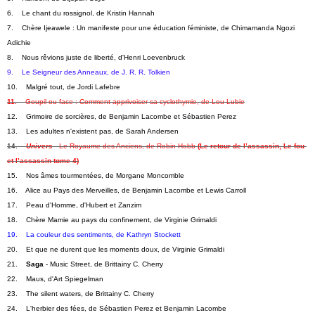
6.    Le chant du rossignol, de Kristin Hannah
7.    Chère Ijeawele : Un manifeste pour une éducation féministe, de Chimamanda Ngozi 
Adichie
8.    Nous rêvions juste de liberté, d'Henri Loevenbruck
9.    Le Seigneur des Anneaux, de J. R. R. Tolkien
10.    Malgré tout, de Jordi Lafebre
11.   
 Goupil ou face : Comment apprivoiser sa cyclothymie, de Lou Lubie
12.    Grimoire de sorcières, de Benjamin Lacombe et Sébastien Perez
13.    Les adultes n'existent pas, de Sarah Andersen
14.    
Univers
 - Le Royaume des Anciens, de Robin Hobb 
(Le retour de l’assassin, Le fou 
et l’assassin tome 4)
15.    Nos âmes tourmentées, de Morgane Moncomble
16.    Alice au Pays des Merveilles, de Benjamin Lacombe et Lewis Carroll
17.    Peau d'Homme, d'Hubert et Zanzim
18.    Chère Mamie au pays du confinement, de Virginie Grimaldi
19.    La couleur des sentiments, de Kathryn Stockett
20.    Et que ne durent que les moments doux, de Virginie Grimaldi
21.    
Saga
 - Music Street, de Brittainy C. Cherry
22.    Maus, d'Art Spiegelman
23.    The silent waters, de Brittainy C. Cherry
24.    L'herbier des fées, de Sébastien Perez et Benjamin Lacombe