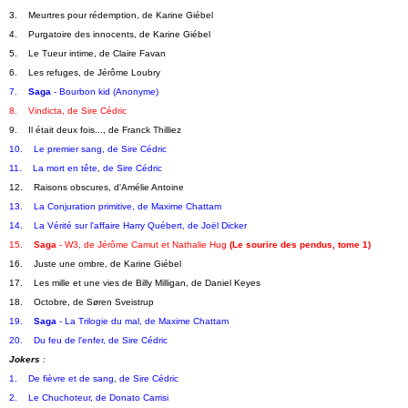
3.    Meurtres pour rédemption, de Karine Giébel
4.    Purgatoire des innocents, de Karine Giébel
5.    Le Tueur intime, de Claire Favan
6.    Les refuges, de Jérôme Loubry
7.    
Saga
 - Bourbon kid (Anonyme)
8.    Vindicta, de Sire Cédric
9.    Il était deux fois..., de Franck Thilliez
10.    Le premier sang, de Sire Cédric
11.    La mort en tête, de Sire Cédric
12.    Raisons obscures, d'Amélie Antoine
13.    La Conjuration primitive, de Maxime Chattam
14.    La Vérité sur l'affaire Harry Québert, de Joël Dicker
15.    
Saga
 - W3, de Jérôme Camut et Nathalie Hug 
(Le sourire des pendus, tome 1)
16.    Juste une ombre, de Karine Giébel
17.    Les mille et une vies de Billy Milligan, de Daniel Keyes
18.    Octobre, de Søren Sveistrup
19.    
Saga
 - La Trilogie du mal, de Maxime Chattam
20.    Du feu de l'enfer, de Sire Cédric
Jokers
 :   
1.    De fièvre et de sang, de Sire Cédric
2.    Le Chuchoteur, de Donato Carrisi