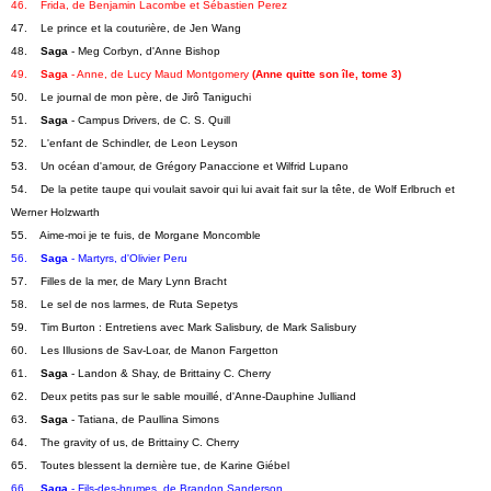
46.    Frida, de Benjamin Lacombe et Sébastien Perez
47.    Le prince et la couturière, de Jen Wang
48.    
Saga
 - Meg Corbyn, d'Anne Bishop
49.    
Saga
 - Anne, de Lucy Maud Montgomery 
(Anne quitte son île, tome 3)
50.    Le journal de mon père, de Jirô Taniguchi
51.    
Saga
 - Campus Drivers, de C. S. Quill
52.    L'enfant de Schindler, de Leon Leyson
53.    Un océan d'amour, de Grégory Panaccione et Wilfrid Lupano
54.    De la petite taupe qui voulait savoir qui lui avait fait sur la tête, de Wolf Erlbruch et 
Werner Holzwarth
55.    Aime-moi je te fuis, de Morgane Moncomble
56.    
Saga
 - Martyrs, d'Olivier Peru
57.    Filles de la mer, de Mary Lynn Bracht
58.    Le sel de nos larmes, de Ruta Sepetys
59.    Tim Burton : Entretiens avec Mark Salisbury, de Mark Salisbury
60.    Les Illusions de Sav-Loar, de Manon Fargetton
61.    
Saga
 - Landon & Shay, de Brittainy C. Cherry
62.    Deux petits pas sur le sable mouillé, d'Anne-Dauphine Julliand
63.    
Saga
 - Tatiana, de Paullina Simons
64.    The gravity of us, de Brittainy C. Cherry
65.    Toutes blessent la dernière tue, de Karine Giébel
66.    
Saga
 - Fils-des-brumes, de Brandon Sanderson