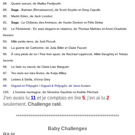
88.    Quatre soeurs, de Malika Ferdjoukh
89.    
Saga
 - Batman (Renaissance), de Scott Snyder et Greg Capullo
90.    Martin Eden, de Jack London
91.    
Saga
 - Le Château des Animaux, de Xavier Dorison et Félix Delep
92.    Le Féminisme : En sept slogans et citations, de Thomas Mathieu et Anne-Charlotte 
Husson
93.    Mille petits riens, de Jodi Picoult
94.    La guerre de Catherine, de Julia Billet et Claire Fauvel
95.    À cinq pieds de toi / Five feet apart, de Rachael Lippincott, Mikki Daughtry et Tobias 
Iaconis
96.    Le faire ou mourir, de Claire-Lise Marguier
97.    Tes mots sur mes lèvres, de Katja Millay
98.    Lettres à Stella, d'Iona Grey
99.    Orgueil et Préjugés / Orgueil & Préjugés, de Jane Austen
100.    L'homme montagne, de Séverine Gauthier et Amélie Fléchais
J'en avais lu
11
et je comptais en lire
5
, j'en ai lu
2
seulement.
Challenge raté
.
*********************************************************
Baby Challenges
Bit-lit