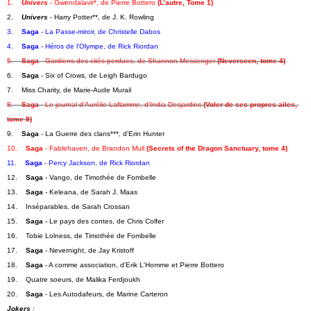
1.    
Univers
 - Gwendalavir*, de Pierre Bottero 
(L’autre, Tome 1)
2.    
Univers
 - Harry Potter**, de J. K. Rowling
3.    
Saga
 - La Passe-miroir, de Christelle Dabos
4.    
Saga
 - Héros de l'Olympe, de Rick Riordan
5.    
Saga
 - Gardiens des cités perdues, de Shannon Messenger 
(Neverseen, tome 4)
6.    
Saga
 - Six of Crows, de Leigh Bardugo
7.    Miss Charity, de Marie-Aude Murail
8.    
Saga
 - Le journal d'Aurélie Laflamme, d'India Desjardins 
(Voler de ses propres ailes, 
tome 9)
9.    
Saga
 - La Guerre des clans***, d'Erin Hunter
10.    
Saga
 - Fablehaven, de Brandon Mull 
(Secrets of the Dragon Sanctuary, tome 4)
11.    
Saga
 - Percy Jackson, de Rick Riordan
12.    
Saga
 - Vango, de Timothée de Fombelle
13.    
Saga
 - Keleana, de Sarah J. Maas
14.    Inséparables, de Sarah Crossan
15.    
Saga
 - Le pays des contes, de Chris Colfer
16.    Tobie Lolness, de Timothée de Fombelle
17.    
Saga
 - Nevernight, de Jay Kristoff
18.    
Saga
 - A comme association, d'Erik L'Homme et Pierre Bottero
19.    Quatre soeurs, de Malika Ferdjoukh
20.    
Saga
 - Les Autodafeurs, de Marine Carteron
Jokers
 :   