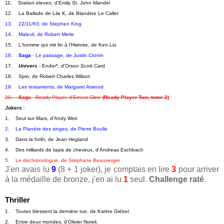
11.    Station eleven, d'Emily St. John Mandel
12.    La Ballade de Lila K, de Blandine Le Callet
13.    22/11/63, de Stephen King
14.    Malevil, de Robert Merle
15.    L'homme qui mit fin à l'Histoire, de Ken Liu
16.    
Saga
 - Le passage, de Justin Cronin
17.    
Univers
 - Ender*, d'Orson Scott Card
18.    Spin, de Robert Charles Wilson
19.    Les testaments, de Margaret Atwood
20.    
Saga
 - Ready Player, d'Ernest Cline 
(Ready Player Two, tome 2)
Jokers 
:   
1.    Seul sur Mars, d'Andy Weir
2.    La Planète des singes, de Pierre Boulle
3.    Dans la forêt, de Jean Hegland
4.    Des milliards de tapis de cheveux, d'Andreas Eschbach
5.    Le déchronologue, de Stéphane Beauverger
J'en avais lu
9
(8 + 1 joker), je comptais en lire
3
pour arriver
à la médaille de bronze, j'en ai lu
1
seul.
Challenge raté
.
Thriller
1.    Toutes blessent la dernière tue, de Karine Giébel
2.    Entre deux mondes, d'Olivier Norek