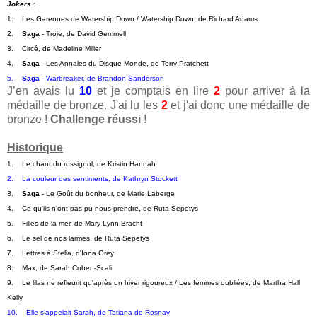
Jokers
 :   
1.    Les Garennes de Watership Down / Watership Down, de Richard Adams
2.    
Saga
 - Troie, de David Gemmell
3.    Circé, de Madeline Miller
4.    
Saga
 - Les Annales du Disque-Monde, de Terry Pratchett
5.    
Saga
 - Warbreaker, de Brandon Sanderson
J’en avais lu
10
et je comptais en lire
2
pour arriver à la
médaille de bronze. J'ai lu les
2
et j'ai donc une médaille de
bronze !
Challenge réussi
!
Historique
1.    Le chant du rossignol, de Kristin Hannah
2.    La couleur des sentiments, de Kathryn Stockett
3.    
Saga
 - Le Goût du bonheur, de Marie Laberge
4.    Ce qu'ils n'ont pas pu nous prendre, de Ruta Sepetys
5.    Filles de la mer, de Mary Lynn Bracht
6.    Le sel de nos larmes, de Ruta Sepetys
7.    Lettres à Stella, d'Iona Grey
8.    Max, de Sarah Cohen-Scali
9.    Le lilas ne refleurit qu'après un hiver rigoureux / Les femmes oubliées, de Martha Hall 
Kelly
10.    Elle s'appelait Sarah, de Tatiana de Rosnay