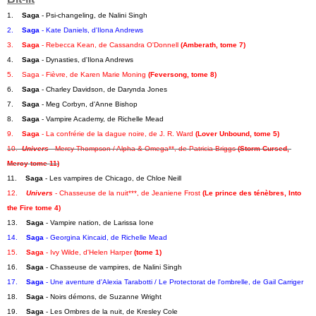
1.    
Saga
 - Psi-changeling, de Nalini Singh
2.    
Saga
 - Kate Daniels, d'Ilona Andrews
3.    
Saga
 - Rebecca Kean, de Cassandra O'Donnell 
(Amberath, tome 7)
4.    
Saga
 - Dynasties, d'Ilona Andrews
5.    Saga - Fièvre, de Karen Marie Moning
(Feversong, tome 8)
6.    
Saga
 - Charley Davidson, de Darynda Jones
7.    
Saga
 - Meg Corbyn, d'Anne Bishop
8.    
Saga
 - Vampire Academy, de Richelle Mead
9.    
Saga
 - La confrérie de la dague noire, de J. R. Ward
(Lover Unbound, tome 5)
10.  
Univers
 - Mercy Thompson / Alpha & Omega**, de Patricia Briggs
(Storm Cursed, 
Mercy tome 11)
11.    
Saga
 - Les vampires de Chicago, de Chloe Neill
12.    
Univers
 - Chasseuse de la nuit***, de Jeaniene Frost 
(Le prince des ténèbres, Into 
the Fire tome 4)
13.    
Saga
 - Vampire nation, de Larissa Ione
14.    
Saga
 - Georgina Kincaid, de Richelle Mead
15.    
Saga
 - Ivy Wilde, d'Helen Harper 
(tome 1)
16.    
Saga
 - Chasseuse de vampires, de Nalini Singh
17.    
Saga
 - Une aventure d'Alexia Tarabotti / Le Protectorat de l'ombrelle, de Gail Carriger
18.    
Saga
 - Noirs démons, de Suzanne Wright
19.    
Saga
 - Les Ombres de la nuit, de Kresley Cole