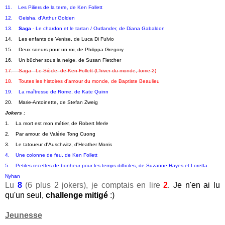
11.    Les Piliers de la terre, de Ken Follett
12.    Geisha, d'Arthur Golden
13.    
Saga
 - Le chardon et le tartan / Outlander, de Diana Gabaldon
14.    Les enfants de Venise, de Luca Di Fulvio
15.    Deux soeurs pour un roi, de Philippa Gregory
16.    Un bûcher sous la neige, de Susan Fletcher
17.    
Saga
 - Le Siècle, de Ken Follett 
(L’hiver du monde, tome 2)
18.    Toutes les histoires d'amour du monde, de Baptiste Beaulieu
19.    La maîtresse de Rome, de Kate Quinn
20.    Marie-Antoinette, de Stefan Zweig
Jokers :
1.    La mort est mon métier, de Robert Merle
2.    Par amour, de Valérie Tong Cuong
3.    Le tatoueur d'Auschwitz, d'Heather Morris
4.    Une colonne de feu, de Ken Follett
5.    Petites recettes de bonheur pour les temps difficiles, de Suzanne Hayes et Loretta 
Nyhan
Lu
8
(6 plus 2 jokers), je comptais en lire
2
. Je n'en ai lu
qu'un seul,
challenge mitigé
:)
Jeunesse