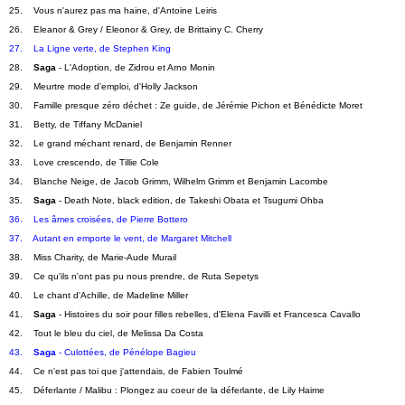
25.    Vous n'aurez pas ma haine, d'Antoine Leiris
26.    Eleanor & Grey / Eleonor & Grey, de Brittainy C. Cherry
27.    La Ligne verte, de Stephen King
28.    
Saga
 - L'Adoption, de Zidrou et Arno Monin
29.    Meurtre mode d'emploi, d'Holly Jackson
30.    Famille presque zéro déchet : Ze guide, de Jérémie Pichon et Bénédicte Moret
31.    Betty, de Tiffany McDaniel
32.    Le grand méchant renard, de Benjamin Renner
33.    Love crescendo, de Tillie Cole
34.    Blanche Neige, de Jacob Grimm, Wilhelm Grimm et Benjamin Lacombe
35.    
Saga
 - Death Note, black edition, de Takeshi Obata et Tsugumi Ohba
36.    Les âmes croisées, de Pierre Bottero
37.    Autant en emporte le vent, de Margaret Mitchell
38.    Miss Charity, de Marie-Aude Murail
39.    Ce qu'ils n'ont pas pu nous prendre, de Ruta Sepetys
40.    Le chant d'Achille, de Madeline Miller
41.    
Saga
 - Histoires du soir pour filles rebelles, d'Elena Favilli et Francesca Cavallo
42.    Tout le bleu du ciel, de Melissa Da Costa
43.    
Saga
 - Culottées, de Pénélope Bagieu
44.    Ce n'est pas toi que j'attendais, de Fabien Toulmé
45.    Déferlante / Malibu : Plongez au coeur de la déferlante, de Lily Haime