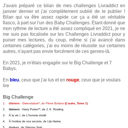
J'avais préparé ce bilan de mes challenges Livraddict en
janvier dernier et j'ai complètement oublié de le publier !
Bilan qui va être assez rapide car ça a été un véritable
fiasco, à part sur l'un des Baby Challenges. Étant donné que
mon rythme de lecture a été assez compliqué en 2021, je ne
me suis pas focalisée sur les Challenges Livraddict pour y
puiser mes lectures, du coup, même si j'ai avancé dans
certaines catégories, j'ai eu moins de réussite sur certaines
autres, n'ayant pas envie forcément de ces genres-là.
En 2021, je m'étais engagée sur le Big Challenge et 7
Babys.
En
bleu
, ceux que j'ai lus et en
rouge
, ceux que je voulais
lire
Big Challenge
1.    
Univers
 - Gwendalavir*, de Pierre Bottero 
(L’autre, Tome 1)
2.    
Univers
 - Harry Potter**, de J. K. Rowling
3.    À la vie !, de L'homme étoilé
4.    À l'ombre de nos secrets, de Lily Haime
5.    Harleen, de Stjepan Sejic