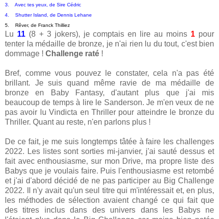
3.    Avec tes yeux, de Sire Cédric
4.    Shutter Island, de Dennis Lehane
5.    Rêver, de Franck Thilliez
Lu
11
(8 + 3 jokers), je comptais en lire au moins
1
pour
tenter la médaille de bronze, je n'ai rien lu du tout, c'est bien
dommage !
Challenge raté
!
Bref, comme vous pouvez le constater, cela n'a pas été
brillant. Je suis quand même ravie de ma médaille de
bronze en Baby Fantasy, d'autant plus que j'ai mis
beaucoup de temps à lire le Sanderson. Je m'en veux de ne
pas avoir lu Vindicta en Thriller pour atteindre le bronze du
Thriller. Quant au reste, n'en parlons plus !
De ce fait, je me suis longtemps tâtée à faire les challenges
2022. Les listes sont sorties mi-janvier, j'ai sauté dessus et
fait avec enthousiasme, sur mon Drive, ma propre liste des
Babys que je voulais faire. Puis l'enthousiasme est retombé
et j'ai d'abord décidé de ne pas participer au Big Challenge
2022. Il n'y avait qu'un seul titre qui m'intéressait et, en plus,
les méthodes de sélection avaient changé ce qui fait que
des titres inclus dans des univers dans les Babys ne