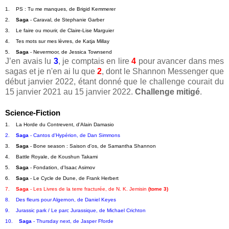
1.    PS : Tu me manques, de Brigid Kemmerer
2.    
Saga
 - Caraval, de Stephanie Garber
3.    Le faire ou mourir, de Claire-Lise Marguier
4.    Tes mots sur mes lèvres, de Katja Millay
5.    
Saga
 - Nevermoor, de Jessica Townsend
J’en avais lu
3
, je comptais en lire
4
pour avancer dans mes
sagas et je n'en ai lu que
2
, dont le Shannon Messenger que
début janvier 2022, étant donné que le challenge courait du
15 janvier 2021 au 15 janvier 2022.
Challenge mitigé
.
Science-Fiction
1.    La Horde du Contrevent, d'Alain Damasio
2.    
Saga
 - Cantos d'Hypérion, de Dan Simmons
3.    
Saga
 - Bone season : Saison d'os, de Samantha Shannon
4.    Battle Royale, de Koushun Takami
5.    
Saga
 - Fondation, d'Isaac Asimov
6.    
Saga
 - Le Cycle de Dune, de Frank Herbert
7.    
Saga
 - Les Livres de la terre fracturée, de N. K. Jemisin 
(tome 3)
8.    Des fleurs pour Algernon, de Daniel Keyes
9.    Jurassic park / Le parc Jurassique, de Michael Crichton
10.    
Saga
 - Thursday next, de Jasper Fforde