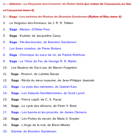
1.    
Univers
 - Le Royaume des Anciens*, de Robin Hobb
(Le retour de l’assassin, Le fou 
et l’assassin tome 4)
2.    
Saga
 - Les archives de Roshar, de Brandon Sanderson 
(Rythm of War, tome 4)
3.    Le Seigneur des Anneaux, de J. R. R. Tolkien
4.    
Saga
 - Martyrs, d'Olivier Peru
5.    
Saga
 - Kushiel, de Jacqueline Carey
6.    
Saga
 - Fils-des-brumes, de Brandon Sanderson
7.    Les âmes croisées, de Pierre Bottero
8.    
Saga
 - Chronique du tueur de roi, de Patrick Rothfuss
9.    
Saga
 - Le Trône de Fer, de George R. R. Martin
10.    Les Illusions de Sav-Loar, de Manon Fargetton
11.    
Saga
 - Rozenn, de Laëtitia Danae
12.    
Saga
 - Récits du vieux royaume, de Jean-Philippe Jaworski
13.    
Saga
 - Le puits des mémoires, de Gabriel Katz
14.    
Saga
 - Les Salauds Gentilshommes, de Scott Lynch
15.    
Saga
 - Prince captif, de C. S. Pacat
16.    
Saga
 - Le cycle des démons, de Peter V. Brett
17.    
Saga
 - Les bannis et les proscrits, de James Clemens
18.    
Saga
 - Les Portes du secret, de Maria V. Snyder
19.    
Saga
 - L'Ange de la nuit, de Brent Weeks
20.    Elantris, de Brandon Sanderson