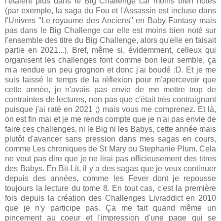
l'étaient plus dans le Big Challenge car moins bien notés
(par exemple, la saga du Fou et l'Assassin est incluse dans
l'Univers "Le royaume des Anciens" en Baby Fantasy mais
pas dans le Big Challenge car elle est moins bien noté sur
l'ensemble des titre du Big Challenge, alors qu'elle en faisait
partie en 2021...). Bref, même si, évidemment, celleux qui
organisent les challenges font comme bon leur semble, ça
m'a rendue un peu grognon et donc j'ai boudé :D. Et je me
suis laissé le temps de la réflexion pour m'apercevoir que
cette année, je n'avais pas envie de me mettre trop de
contraintes de lectures, non pas que c'était très contraignant
puisque j'ai raté en 2021 ;) mais vous me comprenez. Et là,
on est fin mai et je me rends compte que je n'ai pas envie de
faire ces challenges, ni le Big ni les Babys, cette année mais
plutôt d'avancer sans pression dans mes sagas en cours,
comme Les chroniques de St Mary ou Stephanie Plum. Cela
ne veut pas dire que je ne lirai pas officieusement des titres
des Babys. En Bit-Lit, il y a des sagas que je veux continuer
depuis des années, comme les Fever dont je repousse
toujours la lecture du tome 8. En tout cas, c'est la première
fois depuis la création des Challenges Livraddict en 2010
que je n'y participe pas. Ça me fait quand même un
pincement au coeur et l'impression d'une page qui se