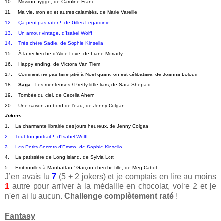
10.    Mission hygge, de Caroline Franc
11.    Ma vie, mon ex et autres calamités, de Marie Vareille
12.    Ça peut pas rater !, de Gilles Legardinier
13.    Un amour vintage, d'Isabel Wolff
14.    Très chère Sadie, de Sophie Kinsella
15.    À la recherche d'Alice Love, de Liane Moriarty
16.    Happy ending, de Victoria Van Tiem
17.    Comment ne pas faire pitié à Noël quand on est célibataire, de Joanna Bolouri
18.    
Saga
 - Les menteuses / Pretty little liars, de Sara Shepard
19.    Tombée du ciel, de Cecelia Ahern
20.    Une saison au bord de l'eau, de Jenny Colgan
Jokers
 :   
1.    La charmante librairie des jours heureux, de Jenny Colgan
2.    Tout ton portrait !, d'Isabel Wolff
3.    Les Petits Secrets d'Emma, de Sophie Kinsella
4.    La patissière de Long island, de Sylvia Lott
5.    Embrouilles à Manhattan / Garçon cherche fille, de Meg Cabot
J’en avais lu
7
(5 + 2 jokers) et je comptais en lire au moins
1
autre pour arriver à la médaille en chocolat, voire 2 et je
n'en ai lu aucun.
Challenge complètement raté
!
Fantasy