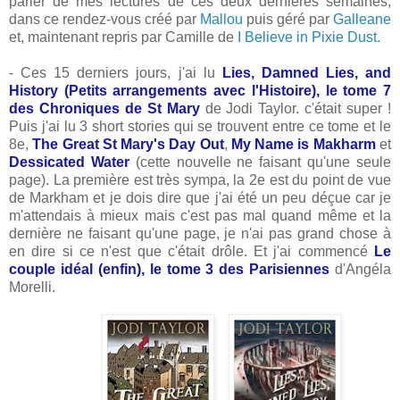
parler de mes lectures de ces deux dernières semaines,
dans ce rendez-vous créé par
Mallou
puis géré par
Galleane
et, maintenant repris par Camille de
I Believe in Pixie Dust.
- Ces 15 derniers jours, j'ai lu
Lies, Damned Lies, and
History (Petits arrangements avec l'Histoire), le tome 7
des Chroniques de St Mary
de Jodi Taylor. c'était super !
Puis j'ai lu 3 short stories qui se trouvent entre ce tome et le
8e,
The Great St Mary's Day Out
,
My Name is Makharm
et
Dessicated Water
(cette nouvelle ne faisant qu'une seule
page). La première est très sympa, la 2e est du point de vue
de Markham et je dois dire que j'ai été un peu déçue car je
m'attendais à mieux mais c'est pas mal quand même et la
dernière ne faisant qu'une page, je n'ai pas grand chose à
en dire si ce n'est que c'était drôle. Et j'ai commencé
Le
couple idéal (enfin), le tome 3 des Parisiennes
d'Angéla
Morelli.