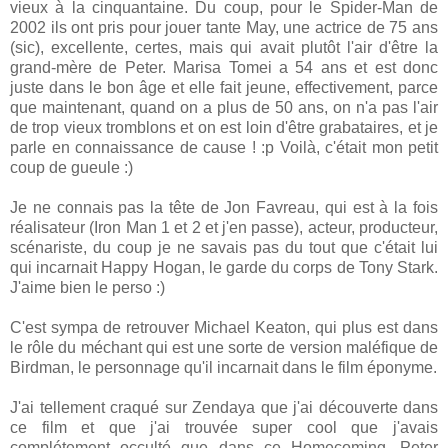
vieux à la cinquantaine. Du coup, pour le Spider-Man de
2002 ils ont pris pour jouer tante May, une actrice de 75 ans
(sic), excellente, certes, mais qui avait plutôt l'air d'être la
grand-mère de Peter. Marisa Tomei a 54 ans et est donc
juste dans le bon âge et elle fait jeune, effectivement, parce
que maintenant, quand on a plus de 50 ans, on n'a pas l'air
de trop vieux tromblons et on est loin d'être grabataires, et je
parle en connaissance de cause ! :p
Voilà, c'était mon petit
coup de gueule :)
Je ne connais pas la tête de Jon Favreau, qui est à la fois
réalisateur (Iron Man 1 et 2 et j'en passe), acteur, producteur,
scénariste, du coup je ne savais pas du tout que c'était lui
qui incarnait Happy Hogan, le garde du corps de Tony Stark.
J'aime bien le perso :)
C'est sympa de retrouver Michael Keaton, qui plus est dans
le rôle du méchant qui est une sorte de version maléfique de
Birdman, le personnage qu'il incarnait dans le film éponyme.
J'ai tellement craqué sur Zendaya que j'ai découverte dans
ce film et que j'ai trouvée super cool que j'avais
complétement occulté que dans ce Homecoming, Peter