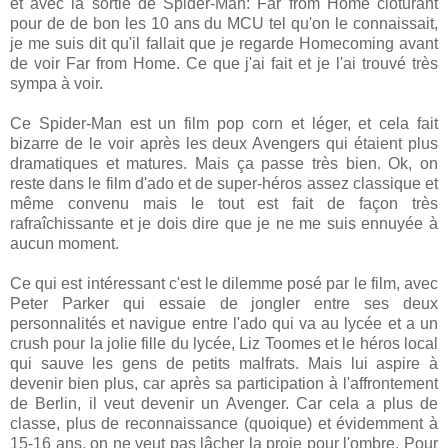
et avec la sortie de Spider-Man: Far from Home clôturant
pour de de bon les 10 ans du MCU tel qu'on le connaissait,
je me suis dit qu'il fallait que je regarde Homecoming avant
de voir Far from Home. Ce que j'ai fait et je l'ai trouvé très
sympa à voir.
Ce Spider-Man est un film pop corn et léger, et cela fait
bizarre de le voir après les deux Avengers qui étaient plus
dramatiques et matures. Mais ça passe très bien. Ok, on
reste dans le film d'ado et de super-héros assez classique et
même convenu mais le tout est fait de façon très
rafraîchissante et je dois dire que je ne me suis ennuyée à
aucun moment.
Ce qui est intéressant c'est le dilemme posé par le film, avec
Peter Parker qui essaie de jongler entre ses deux
personnalités et navigue entre l'ado qui va au lycée et a un
crush pour la jolie fille du lycée, Liz Toomes et le héros local
qui sauve les gens de petits malfrats. Mais lui aspire à
devenir bien plus, car après sa participation à l'affrontement
de Berlin, il veut devenir un Avenger. Car cela a plus de
classe, plus de reconnaissance (quoique) et évidemment à
15-16 ans, on ne veut pas lâcher la proie pour l'ombre. Pour