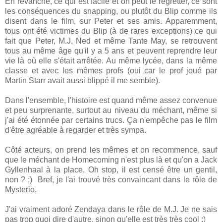
En revanche, ce qui est facile et on peut le regretter, ce sont
les conséquences du snapping, ou plutôt du Blip comme ils
disent dans le film, sur Peter et ses amis. Apparemment,
tous ont été victimes du Blip (à de rares exceptions) ce qui
fait que Peter, M.J, Ned et même Tante May, se retrouvent
tous au même âge qu'il y a 5 ans et peuvent reprendre leur
vie là où elle s'était arrêtée. Au même lycée, dans la même
classe et avec les mêmes profs (oui car le prof joué par
Martin Starr avait aussi blippé il me semble).
Dans l'ensemble, l'histoire est quand même assez convenue
et peu surprenante, surtout au niveau du méchant, même si
j'ai été étonnée par certains trucs. Ça n'empêche pas le film
d'être agréable à regarder et très sympa.
Côté acteurs, on prend les mêmes et on recommence, sauf
que le méchant de Homecoming n'est plus là et qu'on a Jack
Gyllenhaal à la place. Oh stop, il est censé être un gentil,
non ? ;) Bref, je l'ai trouvé très convaincant dans le rôle de
Mysterio.
J'ai vraiment adoré Zendaya dans le rôle de M.J. Je ne sais
pas trop quoi dire d'autre, sinon qu'elle est très très cool :)