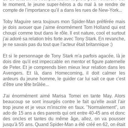
le moment, le jeune super-héros a du mal à se rendre de
compte de l'importance qu'il a dans les rues de New-York...
Toby Maguire sera toujours mon Spider-Man préférée mais
je dois avouer que j'aime énormément Tom Holland qui est
choupi comme tout dans le rôle. Il est nature, cool et surtout
j'ai adoré sa relation très forte avec Tony Stark. En revanche,
je ne savais pas du tout que l'acteur était britannique :)
Et si le personnage de Tony Stark m'a parfois agacée, là je
dois dire qu'il est impeccable en mentor et figure paternelle
de Peter. Et je comprends bien mieux leur relation dans les
Avengers. Et là, dans Homecoming, il doit calmer les
ardeurs du jeune homme, le guider car lui sait ce que c'est
d'être une tête brûlée...
J'ai énormément aimé Marisa Tomei en tante May. Alors
beaucoup se sont insurgés contre le fait qu'elle avait l'air
trop jeune et je veux m'inscrire en faux. "Normalement", un
ado de 15 ans a des parents qui ont entre 40-45 ans et donc
des oncles et tantes du même âge, allez, on va pousser
jusqu'à 55 ans. Quand Spider-Man a été créé en 62, on était