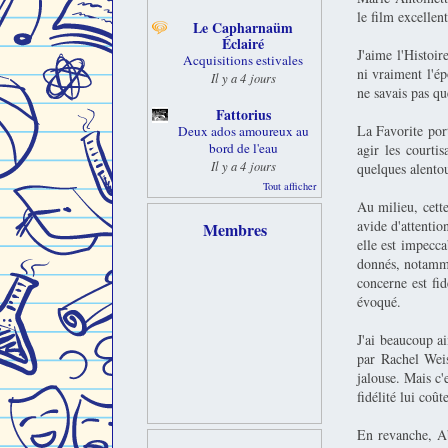
le film excellent
Le Capharnaüm
Éclairé
J'aime l'Histoir
Acquisitions estivales
ni vraiment l'é
Il y a 4 jours
ne savais pas qu
Fattorius
La Favorite port
Deux ados amoureux au
bord de l'eau
agir les courti
Il y a 4 jours
quelques alentou
Tout afficher
Au milieu, cett
avide d'attentio
Membres
elle est impecca
donnés, notammen
concerne est fid
évoqué.
J'ai beaucoup a
par Rachel Weis
jalouse. Mais c'
fidélité lui coût
En revanche, Ab