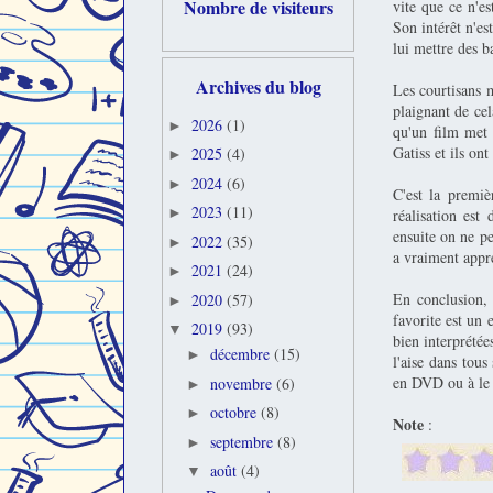
Nombre de visiteurs
vite que ce n'e
Son intérêt n'es
lui mettre des b
Archives du blog
Les courtisans m
plaignant de cel
2026
(1)
►
qu'un film met
Gatiss et ils on
2025
(4)
►
2024
(6)
►
C'est la premi
2023
(11)
►
réalisation est
ensuite on ne pe
2022
(35)
►
a vraiment appré
2021
(24)
►
En conclusion, 
2020
(57)
►
favorite est un 
2019
(93)
▼
bien interprété
décembre
(15)
►
l'aise dans tous
en DVD ou à le r
novembre
(6)
►
octobre
(8)
►
Note
:
septembre
(8)
►
août
(4)
▼