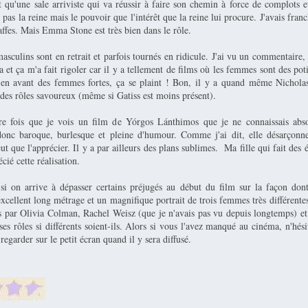
st qu'une sale arriviste qui va réussir à faire son chemin à force de complots 
t pas la reine mais le pouvoir que l'intérêt que la reine lui procure. J'avais fra
affes. Mais Emma Stone est très bien dans le rôle.
asculins sont en retrait et parfois tournés en ridicule. J'ai vu un commentaire,
a et ça m'a fait rigoler car il y a tellement de films où les femmes sont des pot
 en avant des femmes fortes, ça se plaint ! Bon, il y a quand même Nichola
t des rôles savoureux (même si Gatiss est moins présent).
ère fois que je vois un film de Yórgos Lánthimos que je ne connaissais abs
 donc baroque, burlesque et pleine d'humour. Comme j'ai dit, elle désarçon
ut que l'apprécier. Il y a par ailleurs des plans sublimes. Ma fille qui fait des
cié cette réalisation.
si on arrive à dépasser certains préjugés au début du film sur la façon dont
excellent long métrage et un magnifique portrait de trois femmes très différent
es par Olivia Colman, Rachel Weisz (que je n'avais pas vu depuis longtemps) 
 ses rôles si différents soient-ils. Alors si vous l'avez manqué au cinéma, n'hési
egarder sur le petit écran quand il y sera diffusé.