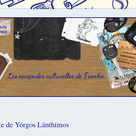
Les escapades culturelles de Frankie
ite de Yórgos Lánthimos