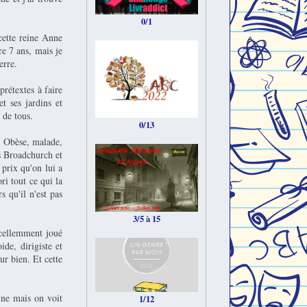
0/1
 cette reine Anne
e 7 ans, mais je
erre.
prétextes à faire
t ses jardins et
 de tous.
0/13
. Obèse, malade,
is Broadchurch et
 prix qu'on lui a
ri tout ce qui la
s qu'il n'est pas
3/5 à 15
xcellemment joué
de, dirigiste et
ur bien. Et cette
ine mais on voit
1/12