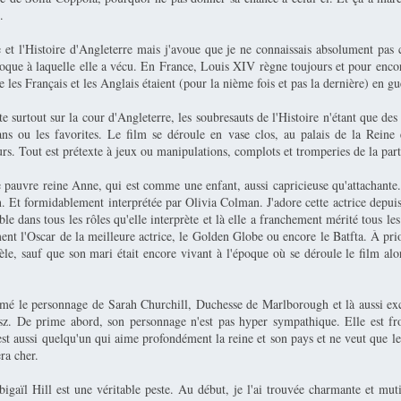
.
e et l'Histoire d'Angleterre mais j'avoue que je ne connaissais absolument pas
poque à laquelle elle a vécu. En France, Louis XIV règne toujours et pour encor
e les Français et les Anglais étaient (pour la nième fois et pas la dernière) en gu
e surtout sur la cour d'Angleterre, les soubresauts de l'Histoire n'étant que des 
sans ou les favorites. Le film se déroule en vase clos, au palais de la Reine e
rs. Tout est prétexte à jeux ou manipulations, complots et tromperies de la part
e pauvre reine Anne, qui est comme une enfant, aussi capricieuse qu'attachante
n. Et formidablement interprétée par Olivia Colman. J'adore cette actrice depu
ble dans tous les rôles qu'elle interprète et là elle a franchement mérité tous les
t l'Oscar de la meilleure actrice, le Golden Globe ou encore le Batfta. À prio
èle, sauf que son mari était encore vivant à l'époque où se déroule le film alor
imé le personnage de Sarah Churchill, Duchesse de Marlborough et là aussi e
z. De prime abord, son personnage n'est pas hyper sympathique. Elle est froi
est aussi quelqu'un qui aime profondément la reine et son pays et ne veut que le
era cher.
igaïl Hill est une véritable peste. Au début, je l'ai trouvée charmante et mut