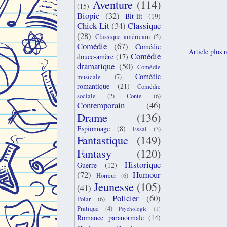
Aventure
(114)
(15)
Biopic
(32)
Bit-lit
(19)
Chick-Lit
(34)
Classique
(28)
Classique américain
(5)
Comédie
(67)
Comédie
Article plus 
Comédie
douce-amère
(17)
dramatique
(50)
Comédie
Comédie
musicale
(7)
romantique
(21)
Comédie
sociale
(2)
Conte
(6)
Contemporain
(46)
Drame
(136)
Espionnage
(8)
Essai
(3)
Fantastique
(149)
Fantasy
(120)
Historique
Guerre
(12)
(72)
Humour
Horreur
(6)
Jeunesse
(105)
(41)
Policier
(60)
Polar
(6)
Pratique
(4)
Psychologie
(1)
Romance paranormale
(14)