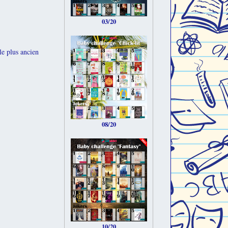
03/20
le plus ancien
08/20
10/20