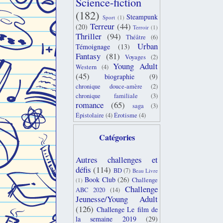
Science-fiction
(182)
Steampunk
Sport
(1)
Terreur
(44)
(20)
Terroir
(1)
Thriller
(94)
Théâtre
(6)
Urban
Témoignage
(13)
Fantasy
(81)
Voyages
(2)
Young Adult
Western
(4)
(45)
biographie
(9)
chronique douce-amère
(2)
chronique familiale
(3)
romance
(65)
saga
(3)
Épistolaire
(4)
Érotisme
(4)
Catégories
Autres challenges et
défis
(114)
BD
(7)
Beau Livre
Book Club
(26)
Challenge
(1)
Challenge
ABC 2020
(14)
Jeunesse/Young Adult
(126)
Challenge Le film de
la semaine 2019
(29)