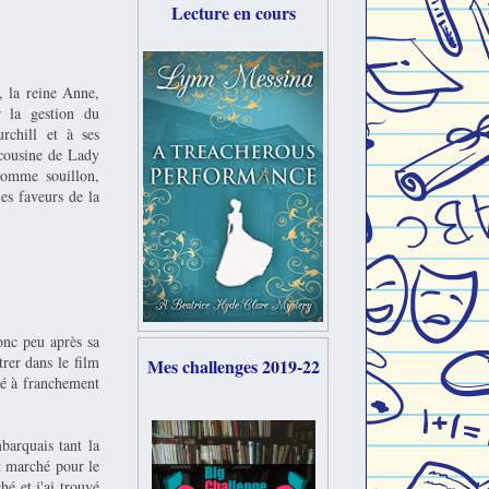
Lecture en cours
, la reine Anne,
r la gestion du
rchill et à ses
 cousine de Lady
comme souillon,
es faveurs de la
donc peu après sa
trer dans le film
Mes challenges 2019-22
cé à franchement
arquais tant la
it marché pour le
é et j'ai trouvé