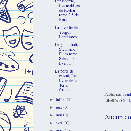
Dansecorde,
Les archives
de Roshar
tome 2.5 de
Bra...
La favorite de
Yórgos
Lánthimos
Le grand huit,
Stephanie
Plum tome
8 de Janet
Evan...
La porte de
cristal, Les
livres de la
Terre
fractu...
Publié par
Fran
juillet
(5)
►
Libellés :
Chall
juin
(3)
►
Aucun co
mai
(6)
►
avril
(6)
►
mars
(5)
►