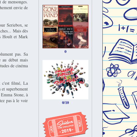
et de mensonges.
nchement envie de
 sur Seriebox, se
iches... Mais dès
s Hoult et Mark
0
olument pas. Sa
ne au début mais
 études de cinéma
 c'est filmé, La
es et superbement
et Emma Stone, à
tez pas à le voir
0/10