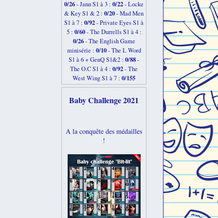
0/26
0/22
-
Jann S1 à 3 :
- Locke
0/20
& Key S1 & 2 :
- Mad Men
0/92
S1 à 7 :
- Private Eyes S1 à
0/60
5 :
- The Durrells S1 à 4 :
0/26
- The English Game
0/10
minisérie :
- The L Word
0/88
S1 à 6 + GenQ S1&2 :
-
0/92
The O.C S1 à 4 :
- The
0/155
West Wing S1 à 7 :
Baby Challenge 2021
A la conquête des médailles
!