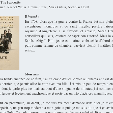
 The Favourite
lman, Rachel Weisz, Emma Stone, Mark Gatiss, Nicholas Hoult
Résumé
:
En 1708, alors que la guerre contre la France bat son plein
excentrique monarque et de santé fragile, préfère laisse
royaume d'Angleterre à sa favorite et amante, Sarah Chu
conseillers qui, eux, essaient de saper son autorité. Mais la
Sarah, Abigaïl Hill, jeune et mutine, embauchée d'abord 
puis comme femme de chambre, parvient bientôt à s'attirer l
reine...
Mon avis
:
la bande-annonce de ce film, j'ai eu envie d'aller le voir au cinéma et c'est 
s dernier, que je suis allée le voir avec ma fille. J'ai mis un peu de temps à en
s dont je parle plus bas mais au bout d'une vingtaine de minutes, j'ai commen
rlesque et légèrement anachronique et porté par un trio d'actrices magnifiques.
dit en préambule, au début, je me suis vraiment demandé dans quoi je m'emb
t spéciale, un peu trop moderne à mon goût et puis je me suis dit que si ça ava
e de Sofia Coppola, pourquoi ne pas donner sa chance à celui-ci. Et ça a march