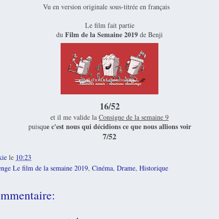
Vu en version originale sous-titrée en français
Le film fait partie
Film de la Semaine 2019
du
de Benji
16/52
et il me valide la
Consigne de la semaine 9
e c'est nous qui décidions ce que nous allions voir
puisqu
7/52
kie
le
10:23
enge Le film de la semaine 2019
,
Cinéma
,
Drame
,
Historique
mmentaire: