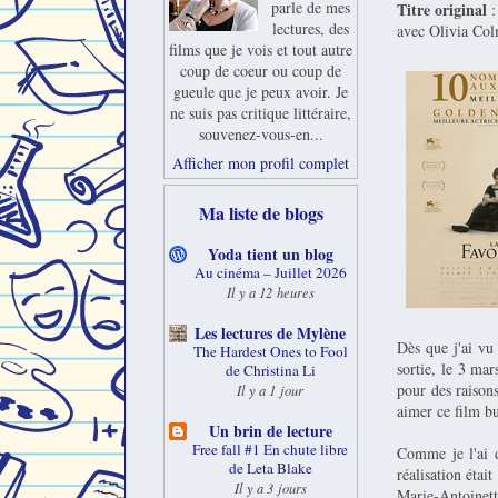
parle de mes
Titre original
:
lectures, des
avec Olivia Co
films que je vois et tout autre
coup de coeur ou coup de
gueule que je peux avoir. Je
ne suis pas critique littéraire,
souvenez-vous-en...
Afficher mon profil complet
Ma liste de blogs
Yoda tient un blog
Au cinéma – Juillet 2026
Il y a 12 heures
Les lectures de Mylène
Dès que j'ai vu 
The Hardest Ones to Fool
sortie, le 3 mar
de Christina Li
pour des raison
Il y a 1 jour
aimer ce film bu
Un brin de lecture
Free fall #1 En chute libre
Comme je l'ai 
de Leta Blake
réalisation étai
Il y a 3 jours
Marie-Antoinett