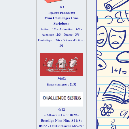
1/3
Top 250 : 4/12 228/250
Mini Challenges Ciné
Seriebox :
1/3
6
/6
Action :
- Animation :
-
2
/3
3
/6
Aventure :
- Drame :
-
2
/6
Fantastique :
- Science-Fiction :
1
/1
39/52
21/52
Bonus consignes :
0/12
0/29
- Atlanta S1 à 3 :
-
Brooklyn Nine-Nine S1 à 8 :
0/153
-
Deutschland 83-86-89 :